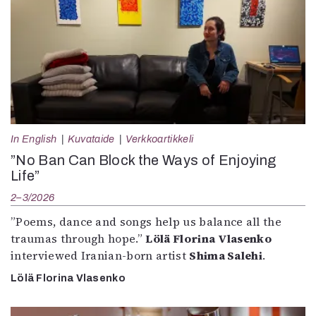
In English
Kuvataide
Verkkoartikkeli
”No Ban Can Block the Ways of Enjoying
Life”
2–3/2026
”Poems, dance and songs help us balance all the
traumas through hope.”
Lölä Florina Vlasenko
interviewed Iranian-born artist
Shima Salehi
.
Lölä Florina Vlasenko