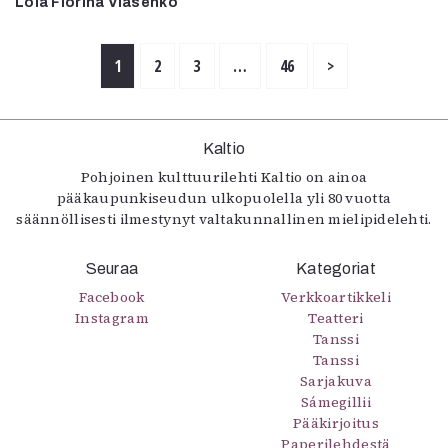
Lölä Florina Vlasenko
1
2
3
…
46
>
Kaltio
Pohjoinen kulttuurilehti Kaltio on ainoa
pääkaupunkiseudun ulkopuolella yli 80 vuotta
säännöllisesti ilmestynyt valtakunnallinen mielipidelehti.
Seuraa
Kategoriat
Facebook
Verkkoartikkeli
Instagram
Teatteri
Tanssi
Tanssi
Sarjakuva
Sámegillii
Pääkirjoitus
Paperilehdestä