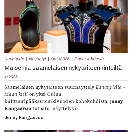
Kuvataide
Näyttelyt
Oulu2026
Paperilehdestä
Maisemia saamelaisen nykytaiteen rinteiltä
1/2026
Saamelaisen nykytaiteen suurnäyttely
Eanangiella –
Maan kieli
on yksi Oulun
kulttuuripääkaupunkivuoden kohokohdista.
Jenny
Kangasvuo
tutustui näyttelyyn.
Jenny Kangasvuo