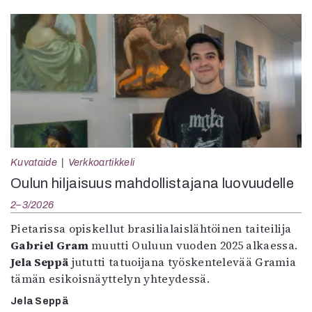
Kuvataide
Verkkoartikkeli
Oulun hiljaisuus mahdollistajana luovuudelle
2–3/2026
Pietarissa opiskellut brasilialaislähtöinen taiteilija
Gabriel Gram
muutti Ouluun vuoden 2025 alkaessa.
Jela Seppä
jututti tatuoijana työskentelevää Gramia
tämän esikoisnäyttelyn yhteydessä.
Jela Seppä