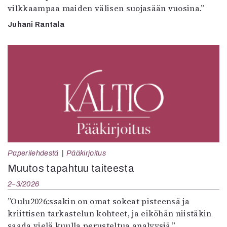
vilkkaampaa maiden välisen suojasään vuosina.”
Juhani Rantala
Paperilehdestä
Pääkirjoitus
Muutos tapahtuu taiteesta
2–3/2026
”Oulu2026:ssakin on omat sokeat pisteensä ja
kriittisen tarkastelun kohteet, ja eiköhän niistäkin
saada vielä kuulla perusteltua analyysiä.”