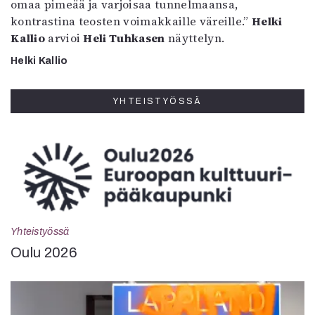
omaa pimeää ja varjoisaa tunnelmaansa,
kontrastina teosten voimakkaille väreille.”
Helki
Kallio
arvioi
Heli Tuhkasen
näyttelyn.
Helki Kallio
YHTEISTYÖSSÄ
Yhteistyössä
Oulu 2026