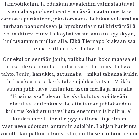
Kirjat
lämpötiloihin. Ja eduskuntavaaleihin valmistautuvat
In English
suomalaispuolueet ovat viemässä maatamme taas
Esitystaide
varmaan perikatoon, joko törsäämällä liikaa velkarahaa
Arkisto
turhaan paapomiseen ja byrokratiaan tai kiristämällä
sosiaaliturvaruuvilla köyhät vähintäänkin kyykkyyn,
luultavammin mullan alle. Eikä Tiernapoikiakaan saa
Lehdet
enää esittää oikealla tavalla.
4/2026
Onneksi on sentään joulu, vaikka ihan koko maassa ei
2–3/2026
ehkä olekaan rauha tai ihan kaikilla ihmisillä hyvä
1/2026
tahto. Joulu, hanukka, saturnalia – miksi tahansa kukin
6/2025
haluaakaan tätä keskitalven juhlaa kutsua. Vaikka
5/2025 saame
suurin juhlittava tuntuukin usein meillä ja muualla
5/2025
”länsimaissa” olevan kerskakulutus, voi itseään
Lehtiarkisto
lohduttaa kuitenkin sillä, että tämän juhlakauden
kulutus kohdistuu tavallista enemmän lahjoihin, eli
Info
kunkin meistä toisille pyyteettömästi ja ilman
Tilaus ja irtonumerot
vastineen odotusta antamiin asioihin. Lahjan hankinta
Yhteistyössä
voi olla kaupallinen transaktio, mutta sen antaminen on
Toimitus