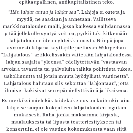
epäkaupallinen, antikapitalistinen teko.
Mediatiedot
”Hän lahjat antaa ja lahjat saa”
. Lahjoja ei osteta ja
Kaltio ry
myydä, ne saadaan ja annetaan. Vallitseva
markkinatalouden malli, jossa kaikessa vaihdannassa
pitää jollekulle syntyä voittoa, pyrkii toki kitkemään
lahjatalouden idean yhteiskunnasta. Niinpä jopa
avoimesti lahjana käyttäjille jaettavan Wikipedian
”Lahjatalous”-artikkelissakin väitetään lahjataloudessa
lahjan saajalta ”yleensä” edellytettävän ”vastaavan
arvoisia tavaroita tai palveluita taikka poliittista tukea,
uskollisuutta tai jotain muuta hyödyllistä vastinetta”.
Lahjatalous halutaan siis sekoittaa ”lahjontaan”, jotta
ihmiset kokisivat sen epämiellyttävänä ja likaisena.
Esimerkiksi mielekäs taidekokemus on kuitenkin aina
lahja: se saapuu kokijalleen lahjatalouden logiikan
mukaisesti. Raha, jonka maksamme kirjasta,
maalauksesta tai lipusta teatteriesitykseen tai
konserttiin, ei ole vastine kokemuksesta vaan siitä