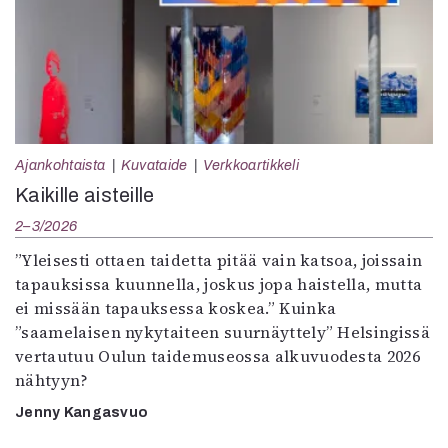
Ajankohtaista
Kuvataide
Verkkoartikkeli
Kaikille aisteille
2–3/2026
”Yleisesti ottaen taidetta pitää vain katsoa, joissain
tapauksissa kuunnella, joskus jopa haistella, mutta
ei missään tapauksessa koskea.” Kuinka
”saamelaisen nykytaiteen suurnäyttely” Helsingissä
vertautuu Oulun taidemuseossa alkuvuodesta 2026
nähtyyn?
Jenny Kangasvuo