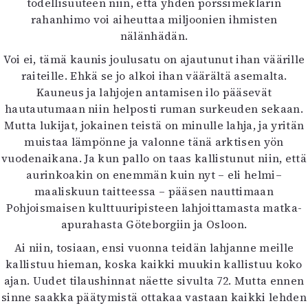
todellisuuteen niin, että yhden pörssimeklarin
rahanhimo voi aiheuttaa miljoonien ihmisten
nälänhädän.
Voi ei, tämä kaunis joulusatu on ajautunut ihan väärille
raiteille. Ehkä se jo alkoi ihan väärältä asemalta.
Kauneus ja lahjojen antamisen ilo pääsevät
hautautumaan niin helposti ruman surkeuden sekaan.
Mutta lukijat, jokainen teistä on minulle lahja, ja yritän
muistaa lämpönne ja valonne tänä arktisen yön
vuodenaikana. Ja kun pallo on taas kallistunut niin, että
aurinkoakin on enemmän kuin nyt – eli helmi–
maaliskuun taitteessa – pääsen nauttimaan
Pohjoismaisen kulttuuripisteen lahjoittamasta matka-
apurahasta Göteborgiin ja Osloon.
Ai niin, tosiaan, ensi vuonna teidän lahjanne meille
kallistuu hieman, koska kaikki muukin kallistuu koko
ajan. Uudet tilaushinnat näette sivulta 72. Mutta ennen
sinne saakka päätymistä ottakaa vastaan kaikki lehden