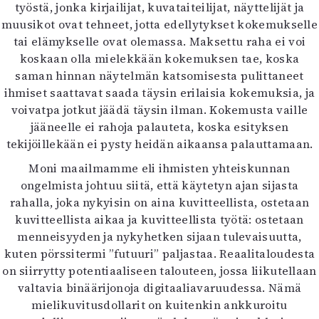
työstä, jonka kirjailijat, kuvataiteilijat, näyttelijät ja
muusikot ovat tehneet, jotta edellytykset kokemukselle
tai elämykselle ovat olemassa. Maksettu raha ei voi
koskaan olla mielekkään kokemuksen tae, koska
saman hinnan näytelmän katsomisesta pulittaneet
ihmiset saattavat saada täysin erilaisia kokemuksia, ja
voivatpa jotkut jäädä täysin ilman. Kokemusta vaille
jääneelle ei rahoja palauteta, koska esityksen
tekijöillekään ei pysty heidän aikaansa palauttamaan.
Moni maailmamme eli ihmisten yhteiskunnan
ongelmista johtuu siitä, että käytetyn ajan sijasta
rahalla, joka nykyisin on aina kuvitteellista, ostetaan
kuvitteellista aikaa ja kuvitteellista työtä: ostetaan
menneisyyden ja nykyhetken sijaan tulevaisuutta,
kuten pörssitermi ”futuuri” paljastaa. Reaalitaloudesta
on siirrytty potentiaaliseen talouteen, jossa liikutellaan
valtavia binäärijonoja digitaaliavaruudessa. Nämä
mielikuvitusdollarit on kuitenkin ankkuroitu