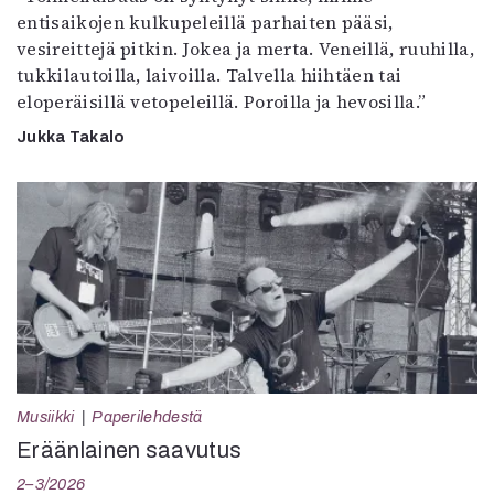
entisaikojen kulkupeleillä parhaiten pääsi,
vesireittejä pitkin. Jokea ja merta. Veneillä, ruuhilla,
tukkilautoilla, laivoilla. Talvella hiihtäen tai
eloperäisillä vetopeleillä. Poroilla ja hevosilla.”
Jukka Takalo
Musiikki
Paperilehdestä
Eräänlainen saavutus
2–3/2026