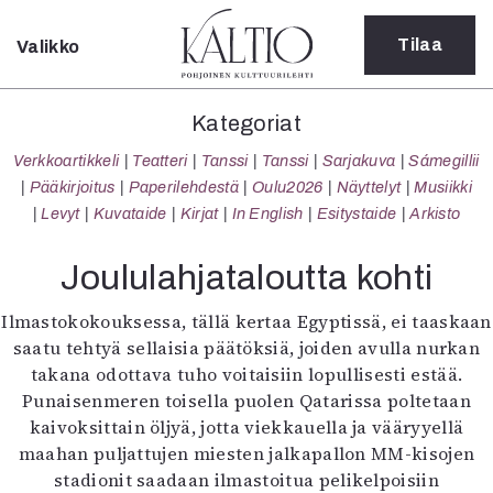
Tilaa
Valikko
Sulje
Kategoriat
Kategoriat
Verkkoartikkeli
Verkkoartikkeli
Teatteri
Tanssi
Tanssi
Sarjakuva
Sámegillii
Teatteri
Pääkirjoitus
Paperilehdestä
Oulu2026
Näyttelyt
Musiikki
Tanssi
Levyt
Kuvataide
Kirjat
In English
Esitystaide
Arkisto
Tanssi
Sarjakuva
Joululahjataloutta kohti
Sámegillii
Pääkirjoitus
Ilmastokokouksessa, tällä kertaa Egyptissä, ei taaskaan
Paperilehdestä
saatu tehtyä sellaisia päätöksiä, joiden avulla nurkan
Oulu2026
takana odottava tuho voitaisiin lopullisesti estää.
Näyttelyt
Punaisenmeren toisella puolen Qatarissa poltetaan
Musiikki
kaivoksittain öljyä, jotta viekkauella ja vääryyellä
Levyt
maahan puljattujen miesten jalkapallon MM-kisojen
Kuvataide
stadionit saadaan ilmastoitua pelikelpoisiin