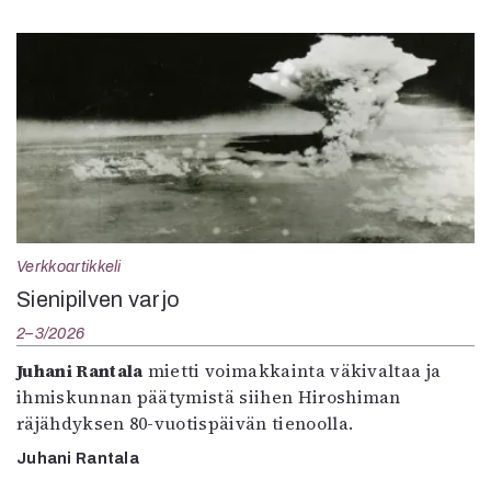
Verkkoartikkeli
Sienipilven varjo
2–3/2026
Juhani Rantala
mietti voimakkainta väkivaltaa ja
ihmiskunnan päätymistä siihen Hiroshiman
räjähdyksen 80-vuotispäivän tienoolla.
Juhani Rantala