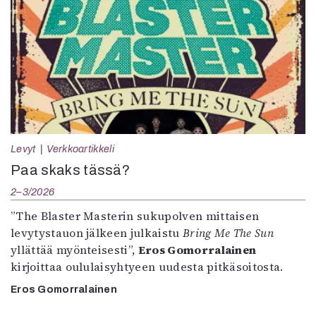
Levyt
Verkkoartikkeli
Paa skaks tässä?
2–3/2026
”The Blaster Masterin sukupolven mittaisen
levytystauon jälkeen julkaistu
Bring Me The Sun
yllättää myönteisesti”,
Eros Gomorralainen
kirjoittaa oululaisyhtyeen uudesta pitkäsoitosta.
Eros Gomorralainen