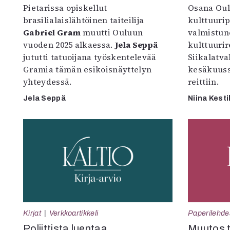
Pietarissa opiskellut
Osana Oul
brasilialaislähtöinen taiteilija
kulttuuri
Gabriel Gram
muutti Ouluun
valmistun
vuoden 2025 alkaessa.
Jela Seppä
kulttuurire
jututti tatuoijana työskentelevää
Siikalatva
Gramia tämän esikoisnäyttelyn
kesäkuus
yhteydessä.
reittiin.
Jela Seppä
Niina Kesti
Kirjat
Verkkoartikkeli
Paperilehde
Poliittista luentaa
Muutos t