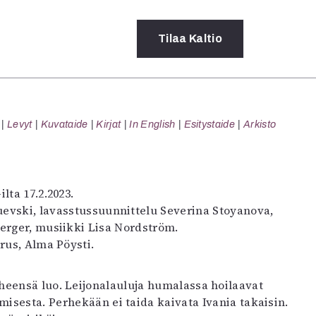
Tilaa
Kaltio
a
Levyt
Kuvataide
Kirjat
In English
Esitystaide
Arkisto
rot
ssä
s
dot
ilta 17.2.2023.
y
Ruevski, lavasstussuunnittelu Severina Stoyanova,
erger, musiikki Lisa Nordström.
rus, Alma Pöysti.
rheensä luo. Leijonalauluja humalassa hoilaavat
misesta. Perhekään ei taida kaivata Ivania takaisin.