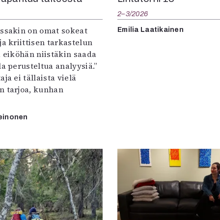
2–3/2026
:ssakin on omat sokeat
Emilia Laatikainen
ja kriittisen tarkastelun
a eiköhän niistäkin saada
la perusteltua analyysiä.”
ja ei tällaista vielä
n tarjoa, kunhan
einonen