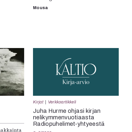
Mousa
Kirjat
Verkkoartikkeli
Juha Hurme ohjasi kirjan
nelikymmenvuotiaasta
Radiopuhelimet-yhtyeestä
makkainta