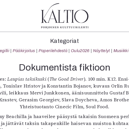
tegoriat
Lehdet
Info
Kategoriat
koartikkeli
4/2026
Tilaus j
illii
Pääkirjoitus
Paperilehdestä
Oulu2026
Näyttelyt
Musiikki
Teatteri
2–3/2026
irtonume
Tanssi
1/2026
Yhteistyö
Dokumentista fiktioon
Tanssi
6/2025
Toimitu
arjakuva
5/2025 saame
Mediatie
es:
Laupias taksikuski
(
The Good Driver
). 100 min. K12. Ensi-
ámegillii
5/2025
Kaltio r
o, Tonislav Hristov ja Konstantin Bojanov, kuvaus Orlin 
äkirjoitus
Lehtiarkisto
ili, leikkaus Mervi Junkkonen, äänisuunnittelu Gustaf B
erilehdestä
Krastev, Gerasim Georgiev, Slava Doycheva, Amos Brothe
Oulu2026
Yhteistuotanto Cinecic Film, Soul Food.
Näyttelyt
nny Beachilla ja haaveilee pääsystä takaisin Suomeen pe
Musiikki
ja jättävät taksin takapenkille haisevan muiston kohtaa
Levyt