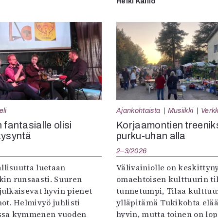
Helki Kallio
eli
Ajankohtaista
Musiikki
Verkk
 fantasialle olisi
Korjaamontien treenik
kysyntä
purku-uhan alla
2–3/2026
llisuutta luetaan
Välivainiolle on keskittyn
in runsaasti. Suuren
omaehtoisen kulttuurin til
 julkaisevat hyvin pienet
tunnetumpi, Tilaa kulttuur
ot. Helmivyö juhlisti
ylläpitämä Tukikohta elää 
ssa kymmenen vuoden
hyvin, mutta toinen on lo