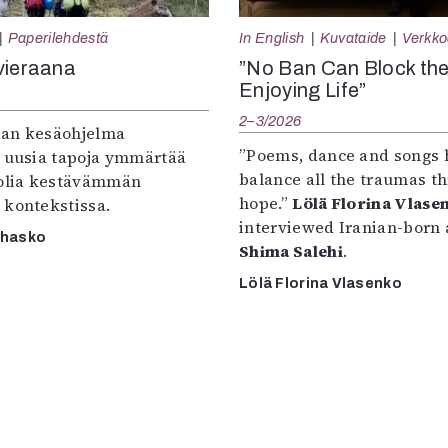
Paperilehdestä
In English
Kuvataide
Verkkoa
vieraana
”No Ban Can Block th
Enjoying Life”
2–3/2026
an kesäohjelma
”Poems, dance and songs 
e uusia tapoja ymmärtää
balance all the traumas t
oolia kestävämmän
hope.”
Lölä Florina Vlase
 kontekstissa.
interviewed Iranian-born a
rhasko
Shima Salehi
.
Lölä Florina Vlasenko