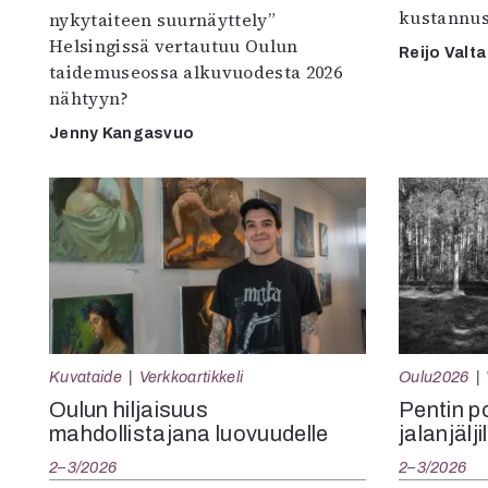
kustannus
nykytaiteen suurnäyttely”
Helsingissä vertautuu Oulun
Reijo Valta
taidemuseossa alkuvuodesta 2026
nähtyyn?
Jenny Kangasvuo
Kuvataide
Verkkoartikkeli
Oulu2026
Oulun hiljaisuus
Pentin pol
mahdollistajana luovuudelle
jalanjälji
2–3/2026
2–3/2026