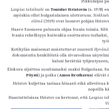
Pikkuhiljaa pa
K
Laupias taksikuski
on
Tonislav Hristovin
(s. 1978) 
myöskin ollut bulgarialainen ulottuvuus.
Sinkkue
I
elämä
(2019) ovat luoneet pohjan Hristov
E
Haave Suomeen paluusta ohjaa Ivanin toimia. Silti 
Ivanin rehellisyys kuitenkin osoittautuu turhaksi
työ
Kotikylän maisemat muistuttavat suuresti
Hyvässä
dokumentin henkilöistä olla sivuroolissa näytelm
halusi herättää tyhjentyneen
Elokuva sijoittuu suurimmaksi osaksi Bulgariaan. Su
Pöysti
) ja poika (
Amos Brotherus
) elävät
Hristov kuljettaa tarinaa hitaasti eikä alleviiva
nopeilla k
Haastatteluissa Hristov on kertonut, että
Laupias ta
Vi