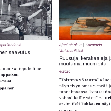
aperilehdestä
Ajankohtaista
Kuvataide
Verkkoartikkeli
nen saavutus
Ruusuja, keräkaaleja j
muutamia muumioita
inen Radiopuhelimet
4/2026
omppaisen
”Toistuva yö taustalla luo 
tavana.
näyttelyyn omaa pimeää ja
mppainen
tunnelmaansa, kontrastin
voimakkaille väreille.”
Hel
arvioi
Heli Tuhkasen
näytt