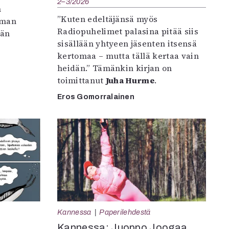
2–3/2026
n
”Kuten edeltäjänsä myös
iman
Radiopuhelimet palasina pitää siis
vän
sisällään yhtyeen jäsenten itsensä
kertomaa – mutta tällä kertaa vain
heidän.” Tämänkin kirjan on
toimittanut
Juha Hurme
.
Eros Gomorralainen
Kannessa
Paperilehdestä
Kannessa: Juoppo Joogaa