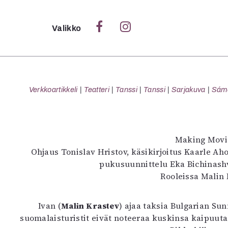
Sulje
Valikko
Ka
Verk
Verkkoartikkeli
Teatteri
Tanssi
Tanssi
Sarjakuva
Sámeg
S
Making Movi
S
Ohjaus Tonislav Hristov, käsikirjoitus Kaarle Ah
Pä
pukusuunnittelu Eka Bichinashv
Pap
Rooleissa Malin 
Ivan (
Malin Krastev
) ajaa taksia Bulgarian Su
suomalaisturistit eivät noteeraa kuskinsa kaipuuta 