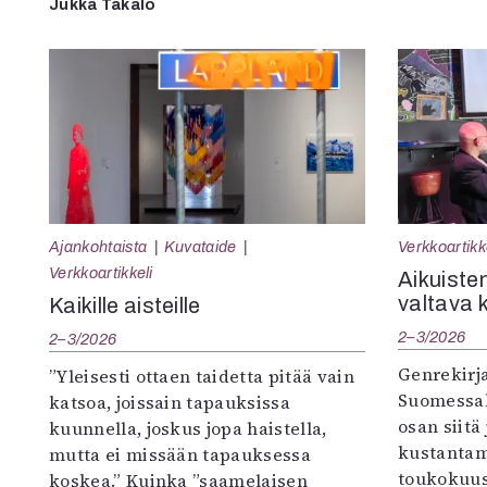
Jukka Takalo
Ajankohtaista
Kuvataide
Verkkoartikk
Verkkoartikkeli
Aikuisten
valtava 
Kaikille aisteille
2–3/2026
2–3/2026
Genrekirja
”Yleisesti ottaen taidetta pitää vain
Suomessak
katsoa, joissain tapauksissa
osan siitä
kuunnella, joskus jopa haistella,
kustantam
mutta ei missään tapauksessa
toukokuu
koskea.” Kuinka ”saamelaisen