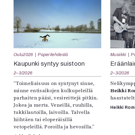
Oulu2026
Paperilehdestä
Musiikki
P
Kaupunki syntyy suistoon
Eräänlai
2–3/2026
2–3/2026
”Toimeliaisuus on syntynyt sinne,
Nelikympp
minne entisaikojen kulkupeleillä
Heikki R
parhaiten pääsi, vesireittejä pitkin.
haastatel
Jokea ja merta. Veneillä, ruuhilla,
Heikki Ro
tukkilautoilla, laivoilla. Talvella
hiihtäen tai eloperäisillä
vetopeleillä. Poroilla ja hevosilla.”