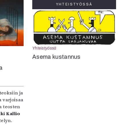
YHTEISTYÖSSÄ
Yhteistyössä
Asema kustannus
a
teoksiin ja
 varjoisaa
a teosten
ki Kallio
elyn.