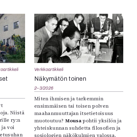
oartikkeli
Verkkoartikkeli
set
Näkymätön toinen
2–3/2026
Miten ihmisen ja tarkemmin
yt
ensimmäisen tai toisen polven
oja. Niistä
maahanmuuttajan itsetietoisuus
ille ry:n
muotoutuu?
Mousa
pohtii yksilön ja
ja voi
yhteiskunnan suhdetta filosofien ja
petusuhan
sosiologien näkökulmien valossa.