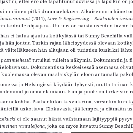
ljastuu, ettei ero ole tapahtunut sovussa ja lapsikin on jo
uvataide
ensimmäinen pitkä draamaelokuva. Aikaisemmin hänet on
Kirjat
lämän säännöt
n English
(2011),
Love & Engineering – Rakkauden insinö
in taidoille ohjaajana. Uutuus on näistä useiden tavoin 
sitystaide
Arkisto
hän ei halua ajautua kotikylässä tai Sunny Beachilla va
, ja hän joutuu Turkin rajan läheisyydessä olevaan kotiky
tä vältelläkseen hän alkujaan oli turistien kuskiksi lähte
 postimiehessä
tutuiksi tulleita näkymiä. Dokumentin ja f
äelokuvassa. Dokumentissa keskeisessä asemassa olivat 
, kuolemassa olevan maalaiskylän eloon antamalla pakol
omessa ja Helsingissä käydään lyhyesti, mutta tarinan k
 molemmat jo omia elämiään. Isän ja puolison tärkeisiin 
a käännekohtia. Päähenkilön kasvutarina, varsinkin kun ky
äänteillä uskottava. Elokuvasta jää lempeä ja elämään us
ksikuski
ei ole saanut häntä vaihtamaan lajityyppiä pysy
imeinen rantaleijona
, joka on myös kuvattu Sunny Beachil