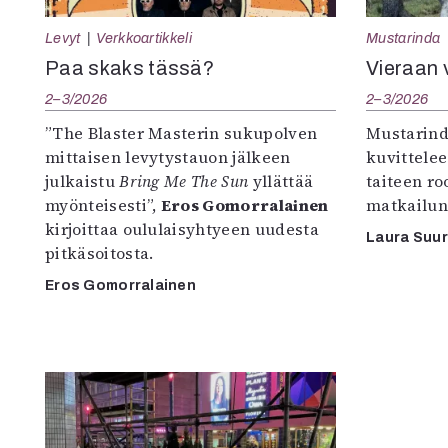
Levyt
Verkkoartikkeli
Mustarinda
Paa skaks tässä?
Vieraan 
2–3/2026
2–3/2026
”The Blaster Masterin sukupolven
Mustarind
mittaisen levytystauon jälkeen
kuvittele
julkaistu
Bring Me The Sun
yllättää
taiteen r
myönteisesti”,
Eros Gomorralainen
matkailun
kirjoittaa oululaisyhtyeen uudesta
Laura Suu
pitkäsoitosta.
Eros Gomorralainen