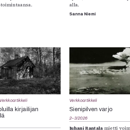
toimintaansa.
alla.
Sanna Niemi
Verkkoartikkeli
Verkkoartikkeli
uilla kirjailijan
Sienipilven varjo
llä
2–3/2026
Juhani Rantala
mietti voi