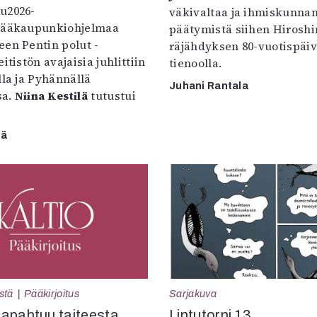
u2026-
väkivaltaa ja ihmiskunna
pääkaupunkiohjelmaa
päätymistä siihen Hirosh
een Pentin polut -
räjähdyksen 80-vuotispäi
itistön avajaisia juhlittiin
tienoolla.
lla ja Pyhännällä
Juhani Rantala
sa.
Niina Kestilä
tutustui
lä
Sarjakuva
stä
Pääkirjoitus
Lintutorni 13
apahtuu taiteesta