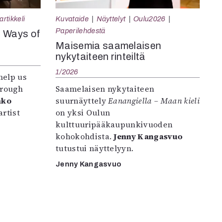
rtikkeli
Kuvataide
Näyttelyt
Oulu2026
Paperilehdestä
e Ways of
Maisemia saamelaisen
nykytaiteen rinteiltä
1/2026
help us
hrough
Saamelaisen nykytaiteen
nko
suurnäyttely
Eanangiella – Maan kieli
rtist
on yksi Oulun
kulttuuripääkaupunkivuoden
kohokohdista.
Jenny Kangasvuo
tutustui näyttelyyn.
Jenny Kangasvuo