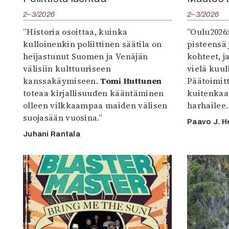
2–3/2026
2–3/2026
”Historia osoittaa, kuinka
”Oulu2026
kulloinenkin poliittinen säätila on
pisteensä 
heijastunut Suomen ja Venäjän
kohteet, j
välisiin kulttuuriseen
vielä kuul
kanssakäymiseen.
Tomi Huttunen
Päätoimitta
toteaa kirjallisuuden kääntäminen
kuitenkaa
olleen vilkkaampaa maiden välisen
harhailee.
suojasään vuosina.”
Paavo J. H
Juhani Rantala