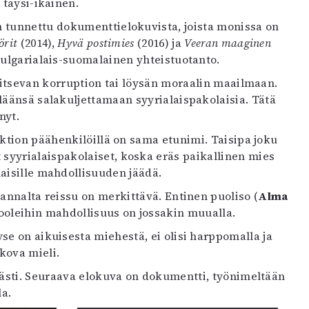
 täysi-ikäinen.
 tunnettu dokumenttielokuvista, joista monissa on
örit
(2014),
Hyvä postimies
(2016) ja
Veeran maaginen
bulgarialais-suomalainen yhteistuotanto.
llitsevan korruption tai löysän moraalin maailmaan.
läänsä salakuljettamaan syyrialaispakolaisia. Tätä
nyt.
iktion päähenkilöillä on sama etunimi. Taisipa joku
syyrialaispakolaiset, koska eräs paikallinen mies
aisille mahdollisuuden jäädä.
annalta reissu on merkittävä. Entinen puoliso (
Alma
rooleihin mahdollisuus on jossakin muualla.
se on aikuisesta miehestä, ei olisi harppomalla ja
kova mieli.
västi. Seuraava elokuva on dokumentti, työnimeltään
la.