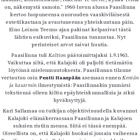
on, näkemystä samoin.” 1960-luvun alussa Paasilinna
kertoo luopuneensa nuoruuden vaaskiviläisestä
estetiikastaan ja avautuneensa yhteiskuntaan päin.
Eino Leinon Teemu-ajan pakinat kelpasivat tästä
lähtien esikuviksi, Paasilinna tunnustaa. Nyt
perinteiset arvot saivat huutia.
Paasilinna tuli
Kaltion
päätoimittajaksi 1.9.1963.
Vaikuttaa siltä, että Kalajoki oli paljolti tietämätön
löytönsä mielenmuutoksesta. Paasilinnan tilanne
vertautuu osin
Pentti Haanpään
asemaan ennen
Kentän
ja kasarmin
ilmestymistä: Paasilinnakin ymmärsi
tekstiensä olleen kiltin epäyhteiskunnallisia ja siksi
hyväksyttyjä.
Kari Sallamaa on tutkijan objektiivisuudella kuvannut
Kalajoki-elämäkerrassaan Paasilinnan ja Kalajoen
suksien ristiin menoa. Siitä ei tässä enempää.
Oireellista on, että Kalajoki huokaisi jossain vaiheessa