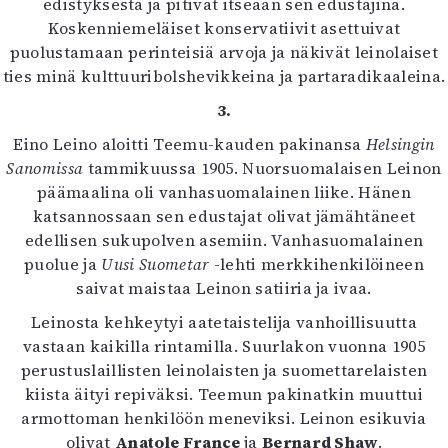
edistyksestä ja pitivät itseään sen edustajina.
Koskenniemeläiset konservatiivit asettuivat
puolustamaan perinteisiä arvoja ja näkivät leinolaiset
ties minä kulttuuribolshevikkeina ja partaradikaaleina.
3.
Eino Leino aloitti Teemu-kauden pakinansa
Helsingin
Sanomissa
tammikuussa 1905. Nuorsuomalaisen Leinon
päämaalina oli vanhasuomalainen liike. Hänen
katsannossaan sen edustajat olivat jämähtäneet
edellisen sukupolven asemiin. Vanhasuomalainen
puolue ja
Uusi Suometar
-lehti merkkihenkilöineen
saivat maistaa Leinon satiiria ja ivaa.
Leinosta kehkeytyi aatetaistelija vanhoillisuutta
vastaan kaikilla rintamilla. Suurlakon vuonna 1905
perustuslaillisten leinolaisten ja suomettarelaisten
kiista äityi repiväksi. Teemun pakinatkin muuttui
armottoman henkilöön meneviksi. Leinon esikuvia
olivat
Anatole France
ja
Bernard Shaw
.