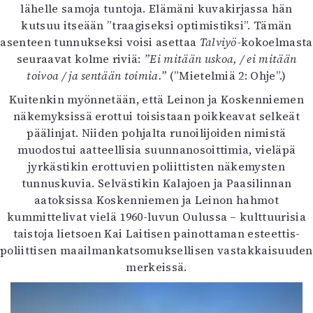
lähelle samoja tuntoja. Elämäni kuvakirjassa hän
kutsuu itseään ”traagiseksi optimistiksi”. Tämän
asenteen tunnukseksi voisi asettaa
Talviyö
-kokoelmasta
seuraavat kolme riviä:
”Ei mitään uskoa, / ei mitään
toivoa / ja sentään toimia.”
(”Mietelmiä 2: Ohje”.)
Kuitenkin myönnetään, että Leinon ja Koskenniemen
näkemyksissä erottui toisistaan poikkeavat selkeät
päälinjat. Niiden pohjalta runoilijoiden nimistä
muodostui aatteellisia suunnanosoittimia, vieläpä
jyrkästikin erottuvien poliittisten näkemysten
tunnuskuvia. Selvästikin Kalajoen ja Paasilinnan
aatoksissa Koskenniemen ja Leinon hahmot
kummittelivat vielä 1960-luvun Oulussa – kulttuurisia
taistoja lietsoen Kai Laitisen painottaman esteettis-
poliittisen maailmankatsomuksellisen vastakkaisuuden
merkeissä.