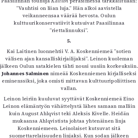
Paasilinnan touhuja
Kaltion
peräsimessä tarkkailtuaan:
”Vauhtisi on liian luja.” Hän alkoi aavistella
veikanneensaa väärää hevosta. Oulun
kulttuurikonservatiivit kutsuivat Paasilinnaa
”riettalinnuksi”.
5.
Kai Laitinen luonnehtii V. A. Koskenniemeä ”sotien
välisen ajan kansalliskirjailijaksi”. Leinon kuoleman
jälkeen Oulun satakielen tähti nousi uusiin korkeuksiin.
Johannes Salminen
nimeää Koskenniemen kirjalliseksi
eminenssiksi, joka omisti mittavan kulttuuripoliittisen
vallan.
Leinon leiriin kuuluvat syyttävät Koskenniemeä Eino
Leinon elämäntyön vähättelystä lähes samaan malliin
kuin August Ahlqvist teki Aleksis Kivelle. Heidän
mukaansa Ahlqvistista johtaa yhtenäinen linja
Koskenniemeen. Leinolaiset kutsuvat sitä
suomettarelaisuuden linjaksi. Kun sodan jälkeen