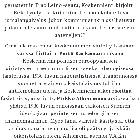
perustettiin Eino Leino -seura, Koskenniemi kirjoitti:
”Ketä hyödyttää kritiikitön Leinoon kohdistuva
jumalanpalvelus, johon kommunistitkin osallistuvat
pakanuudestaan huolimatta tehtyään Leinosta ensin
aateveljen?”
Oma lukunsa on on Koskenniemen väitetty fasismin
kanssa flirttailu.
Pertti Karkaman
mukaan
Koskenniemi politisoi eurooppalaisen
sivistysperinteen, muutti sen aseeksi ideologisessa
taistelussa. 1930-luvun nationalistisissa tilausrunoissa
suomettarelainen oikeistolaisuus tuli ilmi
antileinolaisuutena ja Koskenniemi alkoi osoittaa
fasistisia sympatioita.
Pirkko Alhoniemen
arviossa hän
yhdisti 1930-luvun runoissaan valkoisen Suomen
ideologiaan perinteisen runebergilaisen
ihannemaailman. Myös tämä vahvisti käsitystä, että
vanhasuomalainen runoilija oli päätynyt jyrkkään
oikeistolaisuuteen, Alhoniemi asemoi V.A.K:n