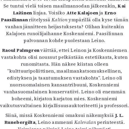
Kirjat
Se tuntui vielä toisen maailmansodan jälkeenkin,
Kai
In English
Laitinen
linjaa. Voisiko
Atte Kalajoen
ja
Erno
Esitystaide
Paasilinnan
riitelyssä
Kaltion
ympärillä olla kyse tämän
Arkisto
vanhan jännitteen heijastuksesta? Olihan kuitenkin
Kalajoen runoilijaihanne Koskenniemi. Paasilinnan
Lehdet
palvonnan kohde puolestaan Leino.
4/2026
Raoul Palmgren
väittää, ettei Leinon ja Koskenniemen
2–3/2026
vastakohta olisi noussut pelkästään estetiikasta, kuten
1/2026
runomitasta. Hän näkee kiistan olleen
6/2025
”kulttuuripoliittinen, maailmankatsomuksellinen,
5/2025 saame
edistyksen ja taantumuksen vastakohta”. Leino oli
5/2025
nuorsuomalainen kansantribuuni, Koskenniemi
Lehtiarkisto
vanhasuomalainen konservatiivi. Leino oli enemmän
boheemi, kirjaton karjaton mies. Koskenniemi
Info
vaikutusvaltainen kirjallisuusauktoriteetti ja professori.
Tilaus ja irtonumerot
Siinä, missä Koskenniemi omaksui näkemyksiä
J. L.
Yhteistyössä
Runebergilta
, Leino ammensi
Kalevalan
perinteestä.
Toimitus