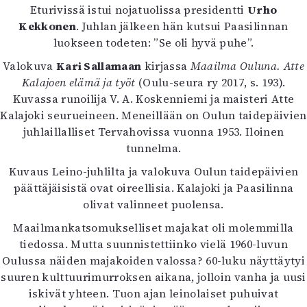
Eturivissä istui nojatuolissa presidentti
Urho
Kekkonen
. Juhlan jälkeen hän kutsui Paasilinnan
luokseen todeten: ”Se oli hyvä puhe”.
Valokuva
Kari Sallamaan
kirjassa
Maailma Ouluna. Atte
Kalajoen elämä ja työt
(Oulu-seura ry 2017, s. 193).
Kuvassa runoilija V. A. Koskenniemi ja maisteri Atte
Kalajoki seurueineen. Meneillään on Oulun taidepäivien
juhlaillalliset Tervahovissa vuonna 1953. Iloinen
tunnelma.
Kuvaus Leino-juhlilta ja valokuva Oulun taidepäivien
päättäjäisistä ovat oireellisia. Kalajoki ja Paasilinna
olivat valinneet puolensa.
Maailmankatsomukselliset majakat oli molemmilla
tiedossa. Mutta suunnistettiinko vielä 1960-luvun
Oulussa näiden majakoiden valossa? 60-luku näyttäytyi
suuren kulttuurimurroksen aikana, jolloin vanha ja uusi
iskivät yhteen. Tuon ajan leinolaiset puhuivat