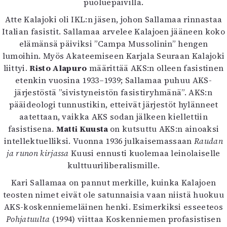
puoluepäivillä.
Atte Kalajoki oli IKL:n jäsen, johon Sallamaa rinnastaa
Italian fasistit. Sallamaa arvelee Kalajoen jääneen koko
elämänsä päiviksi ”Campa Mussolinin” hengen
lumoihin. Myös Akateemiseen Karjala Seuraan Kalajoki
liittyi.
Risto Alapuro
määrittää AKS:n olleen fasistinen
etenkin vuosina 1933–1939; Sallamaa puhuu AKS-
järjestöstä ”sivistyneistön fasistiryhmänä”. AKS:n
pääideologi tunnustikin, etteivät järjestöt hylänneet
aatettaan, vaikka AKS sodan jälkeen kiellettiin
fasistisena.
Matti Kuusta
on kutsuttu AKS:n ainoaksi
intellektuelliksi. Vuonna 1936 julkaisemassaan
Raudan
ja runon kirjassa
Kuusi ennusti kuolemaa leinolaiselle
kulttuuriliberalismille.
Kari Sallamaa on pannut merkille, kuinka Kalajoen
teosten nimet eivät ole satunnaisia vaan niistä huokuu
AKS-koskenniemeläinen henki. Esimerkiksi esseeteos
Pohjatuulta
(1994) viittaa Koskenniemen profasistisen