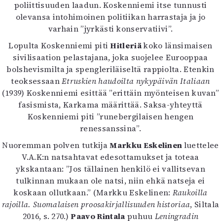
poliittisuuden laadun. Koskenniemi itse tunnusti
olevansa intohimoinen politiikan harrastaja ja jo
varhain ”jyrkästi konservatiivi”.
Lopulta Koskenniemi piti
Hitleriä
koko länsimaisen
sivilisaation pelastajana, joka suojelee Eurooppaa
bolshevismilta ja spengleriläiseltä rappiolta. Etenkin
teoksessaan
Etruskien haudoilta nykypäivän Italiaan
(1939) Koskenniemi esittää ”erittäin myönteisen kuvan”
fasismista, Karkama määrittää. Saksa-yhteyttä
Koskenniemi piti ”runebergilaisen hengen
renessanssina”.
Nuoremman polven tutkija
Markku Eskelinen
luettelee
V.A.K:n natsahtavat edesottamukset ja toteaa
ykskantaan: ”Jos tällainen henkilö ei vallitsevan
tulkinnan mukaan ole natsi, niin ehkä natseja ei
koskaan ollutkaan.” (Markku Eskelinen:
Raukoilla
rajoilla. Suomalaisen proosakirjallisuuden historiaa
, Siltala
2016, s. 270.)
Paavo Rintala
puhuu
Leningradin