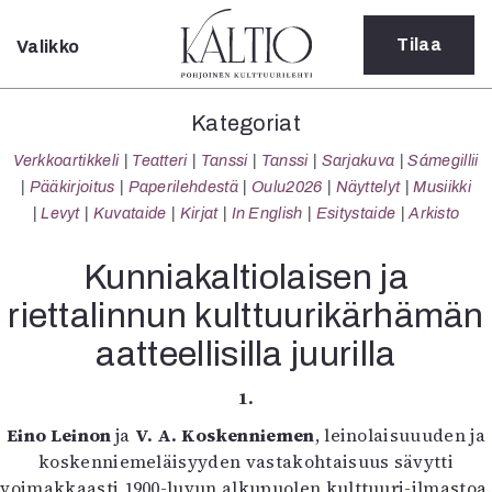
Tilaa
Valikko
Sulje
Kategoriat
Kategoriat
Verkkoartikkeli
Verkkoartikkeli
Teatteri
Tanssi
Tanssi
Sarjakuva
Sámegillii
Teatteri
Pääkirjoitus
Paperilehdestä
Oulu2026
Näyttelyt
Musiikki
Tanssi
Levyt
Kuvataide
Kirjat
In English
Esitystaide
Arkisto
Tanssi
Sarjakuva
Kunniakaltiolaisen ja
Sámegillii
riettalinnun kulttuurikärhämän
Pääkirjoitus
Paperilehdestä
aatteellisilla juurilla
Oulu2026
Näyttelyt
1.
Musiikki
Eino Leinon
ja
V. A. Koskenniemen
, leinolaisuuuden ja
Levyt
koskenniemeläisyyden vastakohtaisuus sävytti
Kuvataide
voimakkaasti 1900-luvun alkupuolen kulttuuri-ilmastoa.