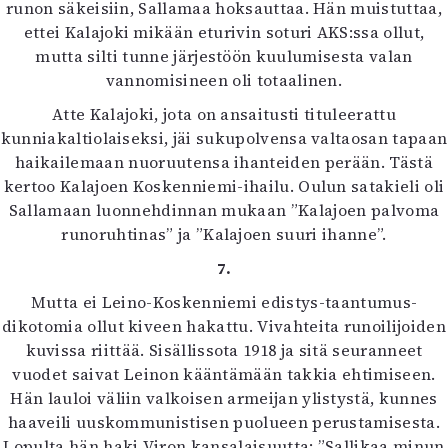
runon säkeisiin, Sallamaa hoksauttaa. Hän muistuttaa,
ettei Kalajoki mikään eturivin soturi AKS:ssa ollut,
mutta silti tunne järjestöön kuulumisesta valan
vannomisineen oli totaalinen.
Atte Kalajoki, jota on ansaitusti tituleerattu
kunniakaltiolaiseksi, jäi sukupolvensa valtaosan tapaan
haikailemaan nuoruutensa ihanteiden perään. Tästä
kertoo Kalajoen Koskenniemi-ihailu. Oulun satakieli oli
Sallamaan luonnehdinnan mukaan ”Kalajoen palvoma
runoruhtinas” ja ”Kalajoen suuri ihanne”.
7.
Mutta ei Leino-Koskenniemi edistys-taantumus-
dikotomia ollut kiveen hakattu. Vivahteita runoilijoiden
kuvissa riittää. Sisällissota 1918 ja sitä seuranneet
vuodet saivat Leinon kääntämään takkia ehtimiseen.
Hän lauloi väliin valkoisen armeijan ylistystä, kunnes
haaveili uuskommunistisen puolueen perustamisesta.
Lopulta hän haki Viron kansalaisuutta: ”Sallikaa minun