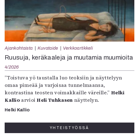
Ajankohtaista
Kuvataide
Verkkoartikkeli
Ruusuja, keräkaaleja ja muutamia muumioita
4/2026
”Toistuva yö taustalla luo teoksiin ja näyttelyyn
omaa pimeää ja varjoisaa tunnelmaansa,
kontrastina teosten voimakkaille väreille.”
Helki
Kallio
arvioi
Heli Tuhkasen
näyttelyn.
Helki Kallio
YHTEISTYÖSSÄ