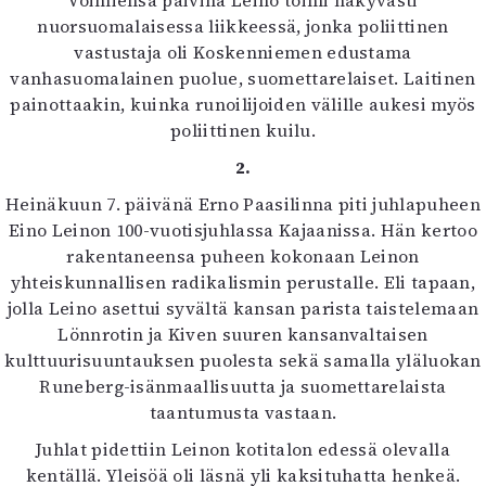
Voimiensa päivinä Leino toimi näkyvästi
Mediatiedot
nuorsuomalaisessa liikkeessä, jonka poliittinen
Kaltio ry
vastustaja oli Koskenniemen edustama
vanhasuomalainen puolue, suomettarelaiset. Laitinen
painottaakin, kuinka runoilijoiden välille aukesi myös
poliittinen kuilu.
2.
Heinäkuun 7. päivänä Erno Paasilinna piti juhlapuheen
Eino Leinon 100-vuotisjuhlassa Kajaanissa. Hän kertoo
rakentaneensa puheen kokonaan Leinon
yhteiskunnallisen radikalismin perustalle. Eli tapaan,
jolla Leino asettui syvältä kansan parista taistelemaan
Lönnrotin ja Kiven suuren kansanvaltaisen
kulttuurisuuntauksen puolesta sekä samalla yläluokan
Runeberg-isänmaallisuutta ja suomettarelaista
taantumusta vastaan.
Juhlat pidettiin Leinon kotitalon edessä olevalla
kentällä. Yleisöä oli läsnä yli kaksituhatta henkeä.