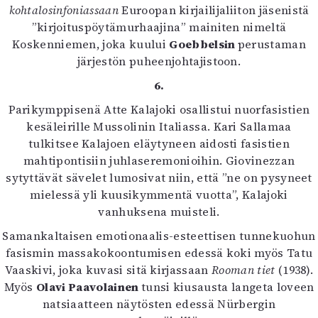
kohtalosinfoniassaan
Euroopan kirjailijaliiton jäsenistä
”kirjoituspöytämurhaajina” mainiten nimeltä
Koskenniemen, joka kuului
Goebbelsin
perustaman
järjestön puheenjohtajistoon.
6.
Parikymppisenä Atte Kalajoki osallistui nuorfasistien
kesäleirille Mussolinin Italiassa. Kari Sallamaa
tulkitsee Kalajoen eläytyneen aidosti fasistien
mahtipontisiin juhlaseremonioihin. Giovinezzan
sytyttävät sävelet lumosivat niin, että ”ne on pysyneet
mielessä yli kuusikymmentä vuotta”, Kalajoki
vanhuksena muisteli.
Samankaltaisen emotionaalis-esteettisen tunnekuohun
fasismin massakokoontumisen edessä koki myös Tatu
Vaaskivi, joka kuvasi sitä kirjassaan
Rooman tiet
(1938).
Myös
Olavi Paavolainen
tunsi kiusausta langeta loveen
natsiaatteen näytösten edessä Nürbergin