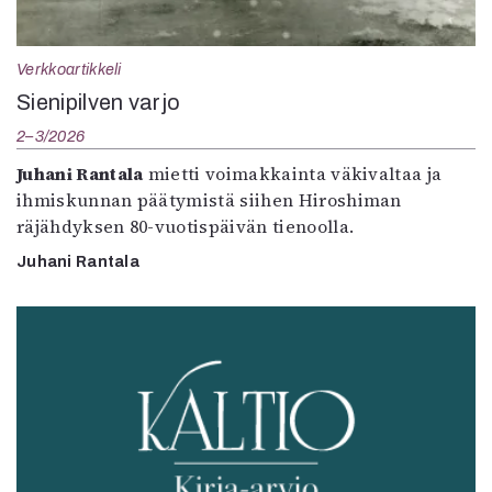
Verkkoartikkeli
Sienipilven varjo
2–3/2026
Juhani Rantala
mietti voimakkainta väkivaltaa ja
ihmiskunnan päätymistä siihen Hiroshiman
räjähdyksen 80-vuotispäivän tienoolla.
Juhani Rantala