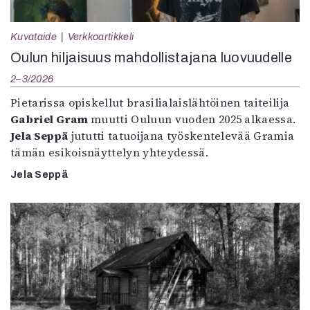
Kuvataide
Verkkoartikkeli
Oulun hiljaisuus mahdollistajana luovuudelle
2–3/2026
Pietarissa opiskellut brasilialaislähtöinen taiteilija
Gabriel Gram
muutti Ouluun vuoden 2025 alkaessa.
Jela Seppä
jututti tatuoijana työskentelevää Gramia
tämän esikoisnäyttelyn yhteydessä.
Jela Seppä