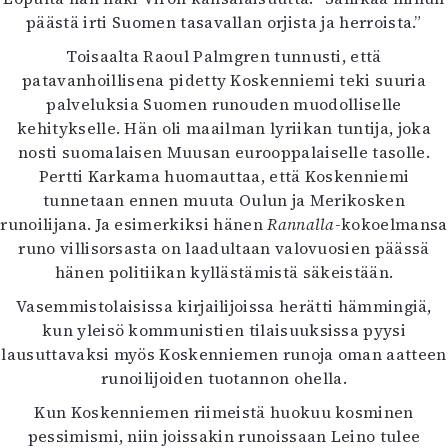
päästä irti Suomen tasavallan orjista ja herroista.”
Toisaalta Raoul Palmgren tunnusti, että
patavanhoillisena pidetty Koskenniemi teki suuria
palveluksia Suomen runouden muodolliselle
kehitykselle. Hän oli maailman lyriikan tuntija, joka
nosti suomalaisen Muusan eurooppalaiselle tasolle.
Pertti Karkama huomauttaa, että Koskenniemi
tunnetaan ennen muuta Oulun ja Merikosken
runoilijana. Ja esimerkiksi hänen
Rannalla
-kokoelmansa
runo villisorsasta on laadultaan valovuosien päässä
hänen politiikan kyllästämistä säkeistään.
Vasemmistolaisissa kirjailijoissa herätti hämmingiä,
kun yleisö kommunistien tilaisuuksissa pyysi
lausuttavaksi myös Koskenniemen runoja oman aatteen
runoilijoiden tuotannon ohella.
Kun Koskenniemen riimeistä huokuu kosminen
pessimismi, niin joissakin runoissaan Leino tulee