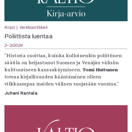
Kirjat
Verkkoartikkeli
Poliittista luentaa
2–3/2026
”Historia osoittaa, kuinka kulloinenkin poliittinen
säätila on heijastunut Suomen ja Venäjän välisiin
kulttuuriseen kanssakäymiseen.
Tomi Huttunen
toteaa kirjallisuuden kääntäminen olleen
vilkkaampaa maiden välisen suojasään vuosina.”
Juhani Rantala