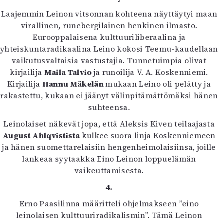
Laajemmin Leinon vitsonnan kohteena näyttäytyi maan
virallinen, runebergilainen henkinen ilmasto.
Eurooppalaisena kulttuuriliberaalina ja
yhteiskuntaradikaalina Leino kokosi Teemu-kaudellaan
vaikutusvaltaisia vastustajia. Tunnetuimpia olivat
kirjailija
Maila Talvio
ja runoilija V. A. Koskenniemi.
Kirjailija
Hannu Mäkelän
mukaan Leino oli pelätty ja
rakastettu, kukaan ei jäänyt välinpitämättömäksi hänen
suhteensa.
Leinolaiset näkevät jopa, että Aleksis Kiven teilaajasta
August Ahlqvistista
kulkee suora linja Koskenniemeen
ja hänen suomettarelaisiin hengenheimolaisiinsa, joille
lankeaa syytaakka Eino Leinon loppuelämän
vaikeuttamisesta.
4.
Erno Paasilinna määritteli ohjelmakseen ”eino
leinolaisen kulttuuriradikalismin”. Tämä Leinon