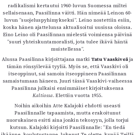
radikalismi kertautui 1960-luvun Suomessa miltei
sellaisenaan, Paasilinna väitti. Hän nimeää Leinon 60-
luvun ”suojeluspyhimykseksi”. Leino nostettiin esiin,
koska hänen ajattelunsa aktualisoitui uusissa oloissa.
Eino Leino oli Paasilinnan mielestä voimiensa päivinä
”suuri yhteiskuntamoralisti, jota tulee ikävä häntä
muistellessa”.
Alussa Paasilinna kirjoittajana matki
Tatu Vaaskiveä
ja
tämän rönsyilevää tyyliä. Myös se, että Vaaskivi oli
itseoppinut, sai samoin itseoppineen Paasilinnan
samaistumaan häneen. Juuri tässä Vaaskivi-vaiheessa
Paasilinna julkaisi ensimmäiset kirjoituksensa
Kaltiossa
. Elettiin vuotta 1955.
Noihin aikoihin Atte Kalajoki ehdotti useasti
Paasilinnalle tapaamista, mutta erakoitunut
nuorukainen esitti aina jonkin tekosyyn, jolla torjui
kutsun. Kalajoki kirjoitti Paasilinnalle: ”En tiedä
ikäänne, koulutustanne, lukenut Te olette, kynää Teillä