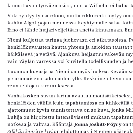
kannattavan työväen asiaa, mutta Wilhelm ei halua t
Väki ryhtyy työsaartoon, mutta rikkureita löytyy oma
kahtia Algot-pojan mennessä tieyhtymälle salaa töihi
Eino ei lähde huijariveljeltään aneita kinuamaan. En
Niemi kuljettaa tarinaa juohevasti eri aikatasoissa. 
henkilökuvausten kautta yhteen ja asioiden taustat 
häikäisevä ja vetävä. Ajankuva heijastuu väkevän myy
vain Väylän varressa voi kuvitella todellisuuden ja h
Luonnon kuvaajana Niemi on myös huikea. Kevään s
pisaramaisena salomaiden ylle. Keskeinen teema on
reunaehtojen kurimuksessa.
Vanhakosken suvun tarina avautuu monisäikeiseksi, l
henkilöiden välillä kuin tapahtumissa on kiihkeällä 
ajattomuus: hyvin tunnistettava on se kuva, jonka Mi
Lukija on kirjoitettu intensiivisesti mukaan tapahtum
notkeaa ja vahvaa. Kääntäjä
Jonna Joskitt-Pöyry
on t
Silkkiin kääritty kivi
on ehdottomasti Niemen pääteoks