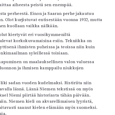
aittaa aiheesta peistä sen enempää.
sta perheestä. Einon ja Saaran perhe jakautuu
n. Olot kurjistuvat entisestään vuonna 1932, mutta
nen kuollaan vaikka nälkään.
Polut kiertyvät eri vuosikymmeniltä
tulevat korkokuvamaisina esiin. Tekniikka on
ttisenä ihmisten puheissa ja teoissa niin kuin
enkimaailman syleillessä toisiaan.
aapuminen on maalauksellinen valon valuessa
 luonnon ja ihmisen kamppailu niukkojen
iki sadan vuoden kudelmaksi. Ristiriita niin
tavalla läsnä. Läsnä Niemen tekstissä on myös
kael Niemi piirtää historiasta tähän päivään.
iin. Niemen kieli on akvarellimaisen lyyristä,
aitavasti saanut kielen elämään myös suomeksi.
ia.