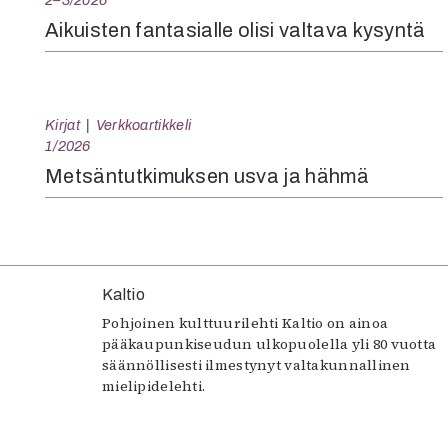
2–3/2026
Aikuisten fantasialle olisi valtava kysyntä
Kirjat
Verkkoartikkeli
1/2026
Metsäntutkimuksen usva ja hähmä
Kaltio
Pohjoinen kulttuurilehti Kaltio on ainoa
pääkaupunkiseudun ulkopuolella yli 80 vuotta
säännöllisesti ilmestynyt valtakunnallinen
mielipidelehti.