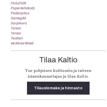
Oulu2026
Paperilehdestä
Pääkirjoitus
Sámegillii
Sarjakuva
Tanssi
Tanssi
Teatteri
Verkkoartikkeli
Tilaa Kaltio
Tue pohjoisen kulttuurin ja taiteen
äänenkannattajaa ja tilaa
Kaltio
.
Tilauslomake ja hinnasto