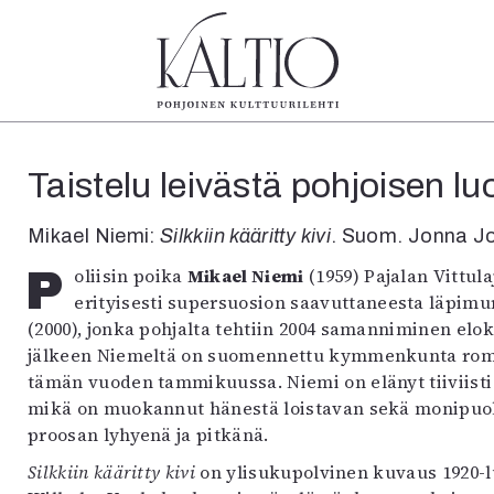
tegoriat
Lehdet
Info
Taistelu leivästä pohjoisen 
koartikkeli
4/2026
Tilaus j
Teatteri
2–3/2026
irtonume
Mikael Niemi:
Silkkiin kääritty kivi
. Suom. Jonna Jo
Tanssi
1/2026
Yhteistyö
Tanssi
6/2025
Toimitu
Poliisin poika
Mikael Niemi
(1959) Pajalan Vittul
arjakuva
5/2025 saame
Mediatie
erityisesti supersuosion saavuttaneesta läpim
ámegillii
5/2025
Kaltio r
(2000), jonka pohjalta tehtiin 2004 samanniminen elo
äkirjoitus
Lehtiarkisto
jälkeen Niemeltä on suomennettu kymmenkunta roma
erilehdestä
tämän vuoden tammikuussa. Niemi on elänyt tiiviisti
Oulu2026
mikä on muokannut hänestä loistavan sekä monipuolise
Näyttelyt
proosan lyhyenä ja pitkänä.
Musiikki
Silkkiin kääritty kivi
on ylisukupolvinen kuvaus 1920-l
Levyt