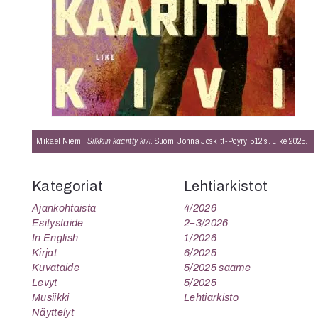
K
I
E
Mikael Niemi:
Silkkiin kääritty kivi
. Suom. Jonna Joskitt-Pöyry. 512 s. Like 2025.
Kategoriat
Lehtiarkistot
Ajankohtaista
4/2026
Esitystaide
2–3/2026
In English
1/2026
Kirjat
6/2025
Kuvataide
5/2025 saame
Levyt
5/2025
Musiikki
Lehtiarkisto
Näyttelyt