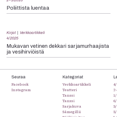
2–3/2026
Poliittista luentaa
Kirjat
Verkkoartikkeli
4/2025
Mukavan vetinen dekkari sarjamurhaajista
ja vesihirviöistä
Seuraa
Kategoriat
L
Facebook
Verkkoartikkeli
4/
Instagram
Teatteri
2
Tanssi
1/
Tanssi
6/
Sarjakuva
5
Sámegillii
5/