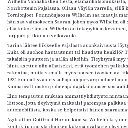
Wilhelm Vanhakosken tiestä, elämänkatsomuksista, pe
uvataide
Norrbottenin Pajalassa. Ollaan Väylän varrella, sill
Kirjat
Tornionjoet. Perinnönjaossa Wilhelm saa maat ja mannu
n English
hän saa vaimokseen Saaran, johon myös Wilhelm oli 
sitystaide
elää koko elämän. Wilhelm on tekopyhä uskovainen, p
Arkisto
torppari ja ikuinen velkavanki.
Tarina lähtee liikkeelle Pajalasta suonkaivuusta löy
Kuka oli suohon hautautunut tai haudattu henkilö
takaisiin puutteen ja nälän aikoihin. Tieyhtymä myy
hinta asettuu niin alhaiseksi, että työmiehen palkaksi
rakentua, mutta samalla myös nousee työväen ay-lii
1934 kunnallisvaaleissa Pajalan porvaripuolueet me
Kunnanvaltuuston puheenjohtajaksi nousee sosiaali
Eino tempautuu mukaan ammattiyhdistystoimintaan j
liittoon, jotta tieyhtymä maksaisi parempaa palkkaa 
automobiilista, koska se helpottaisi hänen saarnamatk
Agitaattori Gottfried Harjun kanssa Wilhelm käy mi
kontaktipinnoista ihmisen kokonaisvaltaisen hyvinv