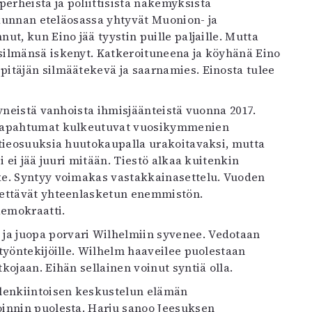
rheistä ja poliittisista näkemyksistä
ä kunnan eteläosassa yhtyvät Muonion- ja
t, kun Eino jää tyystin puille paljaille. Mutta
silmänsä iskenyt. Katkeroituneena ja köyhänä Eino
itäjän silmäätekevä ja saarnamies. Einosta tulee
tyneistä vanhoista ihmisjäänteistä vuonna 2017.
? Tapahtumat kulkeutuvat vuosikymmenien
 tieosuuksia huutokaupalla urakoitavaksi, mutta
 ei jää juuri mitään. Tiestö alkaa kuitenkin
ke. Syntyy voimakas vastakkainasettelu. Vuoden
nettävät yhteenlasketun enemmistön.
demokraatti.
a juopa porvari Wilhelmiin syvenee. Vedotaan
työntekijöille. Wilhelm haaveilee puolestaan
ojaan. Eihän sellainen voinut syntiä olla.
elenkiintoisen keskustelun elämän
oinnin puolesta. Harju sanoo Jeesuksen