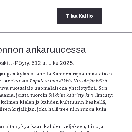
Tilaa
Kaltio
luonnon ankaruudessa
a
rot
skitt-Pöyry. 512 s. Like 2025.
ssä
s
ajängän kylästä läheltä Suomen rajaa muistetaan
dot
urtoteoksesta
Populaarimusiikkia Vittulajänkältä
y
kuva ruotsalais-suomalaisena yhteistyönä. Sen
ania, joista tuorein
Silkkiin kääritty kivi
ilmestyi
 kolmen kielen ja kahden kulttuurin keskellä,
n kirjailijan, joka hallitsee niin runon kuin
uvulta nykyaikaan kahden veljeksen, Eino ja