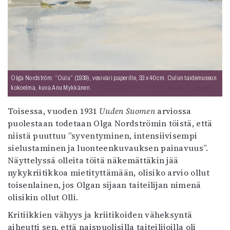
Olga Nordström: ”Oulu” (1939), vesiväri paperille, 33 x 40 cm. Oulun taidemuseon
kokoelma, kuva Anu Mykkänen.
Toisessa, vuoden 1931
Uuden Suomen
arviossa
puolestaan todetaan Olga Nordströmin töistä, että
niistä puuttuu ”syventyminen, intensiivisempi
sielustaminen ja luonteenkuvauksen painavuus”.
Näyttelyssä olleita töitä näkemättäkin jää
nykykriitikkoa mietityttämään, olisiko arvio ollut
toisenlainen, jos Olgan sijaan taiteilijan nimenä
olisikin ollut Olli.
Kritiikkien vähyys ja kriitikoiden väheksyntä
aiheutti sen, että naispuolisilla taiteilijoilla oli