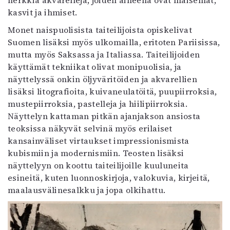
herkkiä akvarelleja, joiden aiheena ovat maisemat,
kasvit ja ihmiset.
Monet naispuolisista taiteilijoista opiskelivat
Suomen lisäksi myös ulkomailla, eritoten Pariisissa,
mutta myös Saksassa ja Italiassa. Taiteilijoiden
käyttämät tekniikat olivat monipuolisia, ja
näyttelyssä onkin öljyväritöiden ja akvarellien
lisäksi litografioita, kuivaneulatöitä, puupiirroksia,
mustepiirroksia, pastelleja ja hiilipiirroksia.
Näyttelyn kattaman pitkän ajanjakson ansiosta
teoksissa näkyvät selvinä myös erilaiset
kansainväliset virtaukset impressionismista
kubismiin ja modernismiin. Teosten lisäksi
näyttelyyn on koottu taiteilijoille kuuluneita
esineitä, kuten luonnoskirjoja, valokuvia, kirjeitä,
maalausvälinesalkku ja jopa olkihattu.