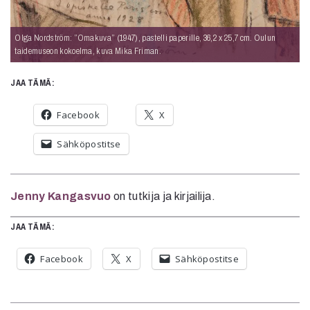
Olga Nordström: ”Omakuva” (1947), pastelli paperille, 36,2 x 25,7 cm. Oulun
taidemuseon kokoelma, kuva Mika Friman.
JAA TÄMÄ:
Facebook
X
Sähköpostitse
Jenny Kangasvuo
on tutkija ja kirjailija.
JAA TÄMÄ:
Facebook
X
Sähköpostitse