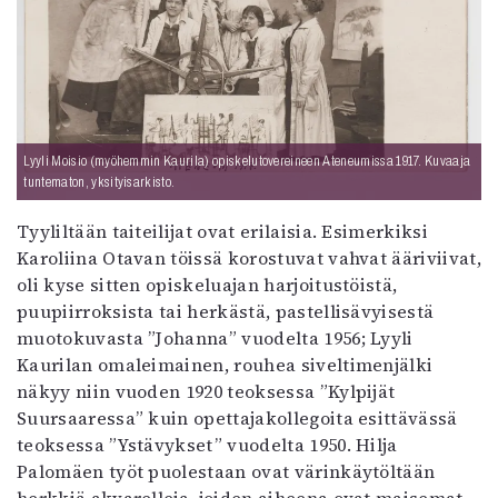
Lyyli Moisio (myöhemmin Kaurila) opiskelutovereineen Ateneumissa 1917. Kuvaaja
tuntematon, yksityisarkisto.
Tyyliltään taiteilijat ovat erilaisia. Esimerkiksi
Karoliina Otavan töissä korostuvat vahvat ääriviivat,
oli kyse sitten opiskeluajan harjoitustöistä,
puupiirroksista tai herkästä, pastellisävyisestä
muotokuvasta ”Johanna” vuodelta 1956; Lyyli
Kaurilan omaleimainen, rouhea siveltimenjälki
näkyy niin vuoden 1920 teoksessa ”Kylpijät
Suursaaressa” kuin opettajakollegoita esittävässä
teoksessa ”Ystävykset” vuodelta 1950. Hilja
Palomäen työt puolestaan ovat värinkäytöltään