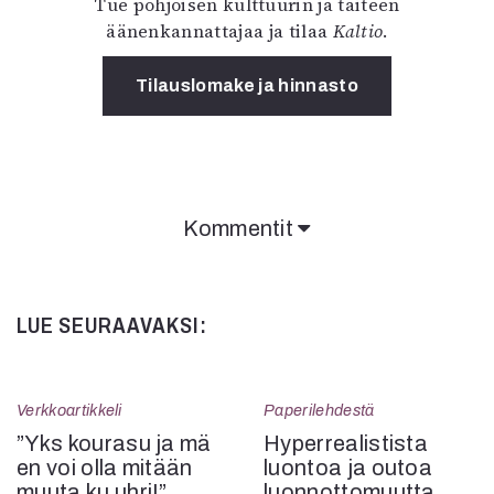
Tue pohjoisen kulttuurin ja taiteen
äänenkannattajaa ja tilaa
Kaltio
.
Tilauslomake ja hinnasto
Kommentit
Kommentit on suljettu.
LUE SEURAAVAKSI:
Verkkoartikkeli
Paperilehdestä
”Yks kourasu ja mä
Hyperrealistista
en voi olla mitään
luontoa ja outoa
muuta ku uhri!”
luonnottomuutta