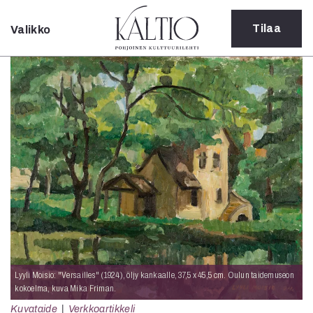
Tilaa
Valikko
Sulje
Kategoriat
Verkkoartikkeli
Teatteri
Tanssi
Tanssi
Sarjakuva
Sámegillii
Pääkirjoitus
Paperilehdestä
Oulu2026
Näyttelyt
Musiikki
Lyyli Moisio: "Versailles" (1924), öljy kankaalle, 37,5 x 45,5 cm. Oulun taidemuseon
Levyt
kokoelma, kuva Mika Friman.
Kuvataide
Kuvataide
Verkkoartikkeli