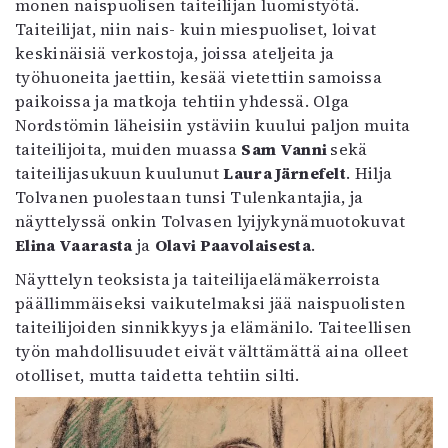
monen naispuolisen taiteilijan luomistyötä.
Taiteilijat, niin nais- kuin miespuoliset, loivat
keskinäisiä verkostoja, joissa ateljeita ja
työhuoneita jaettiin, kesää vietettiin samoissa
paikoissa ja matkoja tehtiin yhdessä. Olga
Nordstömin läheisiin ystäviin kuului paljon muita
taiteilijoita, muiden muassa
Sam Vanni
sekä
taiteilijasukuun kuulunut
Laura Järnefelt
. Hilja
Tolvanen puolestaan tunsi Tulenkantajia, ja
näyttelyssä onkin Tolvasen lyijykynämuotokuvat
Elina Vaarasta
ja
Olavi Paavolaisesta
.
Näyttelyn teoksista ja taiteilijaelämäkerroista
päällimmäiseksi vaikutelmaksi jää naispuolisten
taiteilijoiden sinnikkyys ja elämänilo. Taiteellisen
työn mahdollisuudet eivät välttämättä aina olleet
otolliset, mutta taidetta tehtiin silti.