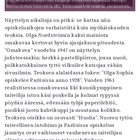
Olga Nordström maalaa Irmeli Vuopohjan muotokuvaa ateljeessaan Helsingin
Bernhardtinkatu 5:ssä vuonna 1952. Valokuvaaja Arne Vuopohja, yksityisarkisto.
Näyttelyn aikalinja on pitkä: se kattaa niin
opiskeluaikojen varhaistöitä kuin myöhäiskauden
teoksia. Olga Nordströmin kaksi mainiota
omakuvaa kertovat hyvin ajanjakson pituudesta.
”Omakuva” vuodelta 1947 on näyttelyn
julisteessakin: herkkä pastellipiirros, jossa nuori,
polkkatukkainen tyttö vilkuilee katsojaa vähän
sivusilmin. Teoksen alalaidassa lukee: ”Olga Sophia
opiskelee Pariisissa anno 1928”. Vuoden 1961
realistisessa omakuvassa liki kuusikymppinen
taiteilija istuu käsi poskella ja kulmat rypyssä
pöydän ääressä, edessään tyhjä paperilehtiö,
puoliksi juotu kahvikuppi ja muutama kolikko.
Teoksen otsikko on osuvasti ”Huolia”. Nuoren tytön
taiteellinen intohimo ja Pariisissa opiskelun
jännitys ovat vaihtuneet vanhenevan taiteilijan