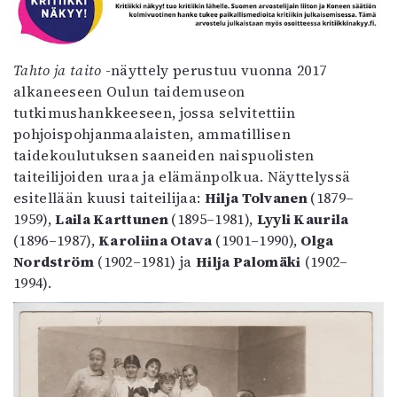
Mediatiedot
Kaltio ry
Tahto ja taito
-näyttely perustuu vuonna 2017
alkaneeseen Oulun taidemuseon
tutkimushankkeeseen, jossa selvitettiin
pohjoispohjanmaalaisten, ammatillisen
taidekoulutuksen saaneiden naispuolisten
taiteilijoiden uraa ja elämänpolkua. Näyttelyssä
esitellään kuusi taiteilijaa:
Hilja Tolvanen
(1879–
1959),
Laila Karttunen
(1895–1981),
Lyyli Kaurila
(1896–1987),
Karoliina Otava
(1901–1990),
Olga
Nordström
(1902–1981) ja
Hilja Palomäki
(1902–
1994).