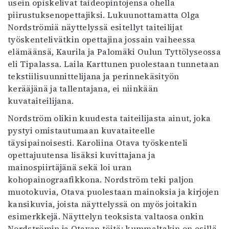
usein opiskelivat taideopintojensa ohella
piirustuksenopettajiksi. Lukuunottamatta Olga
Nordströmiä näyttelyssä esitellyt taiteilijat
työskentelivätkin opettajina jossain vaiheessa
elämäänsä, Kaurila ja Palomäki Oulun Tyttölyseossa
eli Tipalassa. Laila Karttunen puolestaan tunnetaan
tekstiilisuunnittelijana ja perinnekäsityön
kerääjänä ja tallentajana, ei niinkään
kuvataiteilijana.
Nordström olikin kuudesta taiteilijasta ainut, joka
pystyi omistautumaan kuvataiteelle
täysipainoisesti. Karoliina Otava työskenteli
opettajuutensa lisäksi kuvittajana ja
mainospiirtäjänä sekä loi uran
kohopainograafikkona. Nordström teki paljon
muotokuvia, Otava puolestaan mainoksia ja kirjojen
kansikuvia, joista näyttelyssä on myös joitakin
esimerkkejä. Näyttelyn teoksista valtaosa onkin
Nordströmin ja Otavan töitä: kummaltakin on esillä