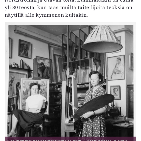
yli 30 teosta, kun taas muilta taiteilijoita teoksia on
näytillä alle kymmenen kultakin.