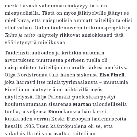
merkittävästi vähemmän näkyvyyttä kuin
miespuolisilla. Tästä on myös jälkipolville jäänyt se
mielikuva, että naispuolisia ammattitaiteilijoita olisi
ollut vähän. Oulun taidemuseon tutkimusprojekti ja
Tahto ja taito
-näyttely rikkovat ansiokkaasti tätä
vääristynyttä mielikuvaa.
Taideinstituutioiden ja kritiikin antaman
arvostuksen puuttuessa perheen tuella oli
naispuolisten taiteilijoiden uralle tärkeä merkitys.
Olga Nordströmiä tuki hänen siskonsa
Elsa Finell
,
joka harrasti itse miniatyyrimaalausta – muutamia
Finellin miniatyyrejä on nähtävillä myös
näyttelyssä. Hilja Palomäki puolestaan pystyi
kouluttautumaan sisarensa
Martan
taloudellisella
tuella, ja veljensä
Einon
kanssa hän kiersi
kuukauden verran Keski-Euroopan taidemuseoita
kesällä 1935. Tuen kääntöpuolena oli se, että
sukulaisilla oli sananvaltaa taiteilijan