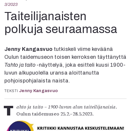
Kirjat
3/2023
In English
Taiteilijanaisten
Esitystaide
Arkisto
polkuja seuraamassa
Lehdet
4/2026
Jenny Kangasvuo
tutkiskeli viime keväänä
2–3/2026
Oulun taidemuseon toisen kerroksen täyttänyttä
1/2026
Tahto ja taito
-näyttelyä, joka esitteli kuusi 1900-
6/2025
luvun alkupuolella uransa aloittanutta
5/2025 saame
pohjoispohjalaista naista.
5/2025
Lehtiarkisto
Jenny Kangasvuo
TEKSTI
Info
Tahto ja taito – 1900-luvun alun taiteilijanaisia
.
Oulun taidemuseo 25.2.–28.5.2023.
Tilaus ja irtonumerot
Yhteistyössä
Toimitus