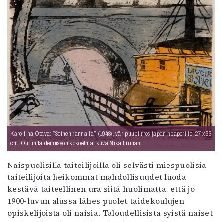
Karoliina Otava: ”Seinen rannalla” (1948), väripuupiirros japaninpaperille, 27 x 33
cm. Oulun taidemuseon kokoelma, kuva Mika Friman.
Naispuolisilla taiteilijoilla oli selvästi miespuolisia
taiteilijoita heikommat mahdollisuudet luoda
kestävä taiteellinen ura siitä huolimatta, että jo
1900-luvun alussa lähes puolet taidekoulujen
opiskelijoista oli naisia. Taloudellisista syistä naiset