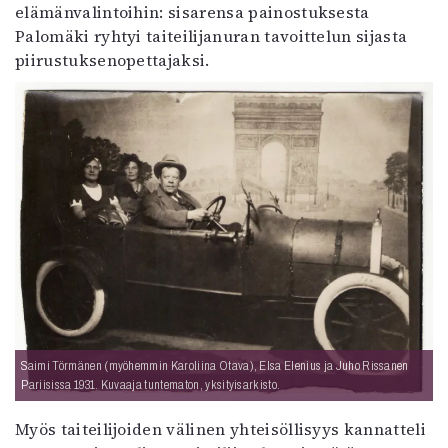
elämänvalintoihin: sisarensa painostuksesta
Palomäki ryhtyi taiteilijanuran tavoittelun sijasta
piirustuksenopettajaksi.
Saimi Törmänen (myöhemmin Karoliina Otava), Elsa Elenius ja Juho Rissanen
Pariisissa 1931. Kuvaaja tuntematon, yksityisarkisto.
Myös taiteilijoiden välinen yhteisöllisyys kannatteli