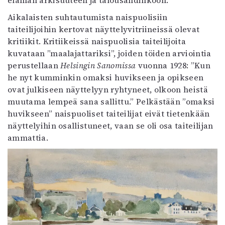
elämän arkisuuteen ja talousahdinkoon.
Aikalaisten suhtautumista naispuolisiin
taiteilijoihin kertovat näyttelyvitriineissä olevat
kritiikit. Kritiikeissä naispuolisia taiteilijoita
kuvataan ”maalajattariksi”, joiden töiden arviointia
perustellaan
Helsingin Sanomissa
vuonna 1928: ”Kun
he nyt kumminkin omaksi huvikseen ja opikseen
ovat julkiseen näyttelyyn ryhtyneet, olkoon heistä
muutama lempeä sana sallittu.” Pelkästään ”omaksi
huvikseen” naispuoliset taiteilijat eivät tietenkään
näyttelyihin osallistuneet, vaan se oli osa taiteilijan
ammattia.