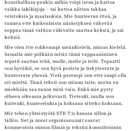
konsthallissa penkin mihin voipi istua ja kattoa
vaikka lakikirjoja – tai kattoa niitten takkaa
veistoksia ja maalauksia. Mie hunteeran itteä, ja
tunnen ette kaikenlaista närästyksen väkevää
soppaa tämä valtion väkivalta saattaa keksiä, ja sai
keksiä.
Mie olen itte rohkeampi meänkielelä, minun kielelä.
Samalla mie pölkään mitäs tämä vappaaääninen
tepatti saattaa tehä, mulle, meile ja teile. Tepaatti
oon hyväksi, se oon hyvä porista ja tiskyteerata ja
hunteerata yhessä. Vielä parempi oon ette saapi olla
eri mieltä. Tämä teksti oon minun taite, mutta en
miekhään saa sanoa mitä vain. Enkä mie pysty
olheen oikeassa jatkuvasti. Tietenki, mulla oon
kuitenki, hunteerinkia ja hoksaan sitteko hoksaan.
Mie tehen yhteistyötä STR-T:n kanssa sillon ja
tällön. Net ja muut organisasuunit saavat
kommentoia minun filmiä ja tekstiä konsultoinnin