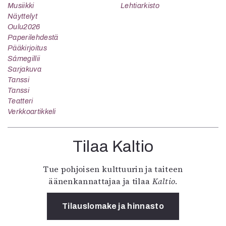
Musiikki
Lehtiarkisto
Näyttelyt
Oulu2026
Paperilehdestä
Pääkirjoitus
Sámegillii
Sarjakuva
Tanssi
Tanssi
Teatteri
Verkkoartikkeli
Tilaa Kaltio
Tue pohjoisen kulttuurin ja taiteen
äänenkannattajaa ja tilaa
Kaltio
.
Tilauslomake ja hinnasto