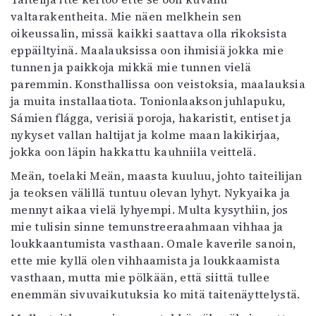
valtarakentheita. Mie näen melkhein sen
oikeussalin, missä kaikki saattava olla rikoksista
eppäiltyinä. Maalauksissa oon ihmisiä jokka mie
tunnen ja paikkoja mikkä mie tunnen vielä
paremmin. Konsthallissa oon veistoksia, maalauksia
ja muita installaatiota. Tonionlaakson juhlapuku,
Sámien flágga, verisiä poroja, hakaristit, entiset ja
nykyset vallan haltijat ja kolme maan lakikirjaa,
jokka oon läpin hakkattu kauhniila veittelä.
Meän, toelaki Meän, maasta kuuluu, johto taiteilijan
ja teoksen välillä tuntuu olevan lyhyt. Nykyaika ja
mennyt aikaa vielä lyhyempi. Multa kysythiin, jos
mie tulisin sinne temunstreeraahmaan vihhaa ja
loukkaantumista vasthaan. Omale kaverile sanoin,
ette mie kyllä olen vihhaamista ja loukkaamista
vasthaan, mutta mie pölkään, että siittä tullee
enemmän sivuvaikutuksia ko mitä taitenäyttelystä.