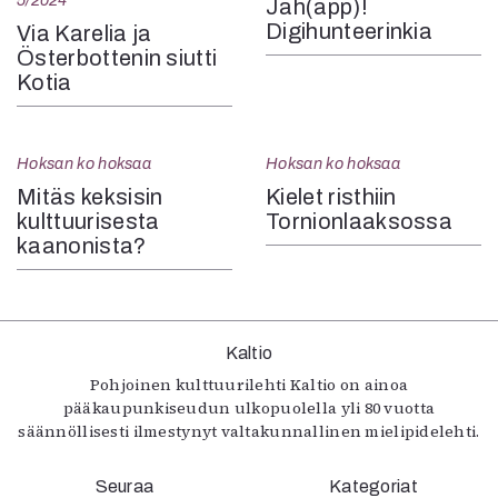
5/2024
Jah(app)!
Digihunteerinkia
Via Karelia ja
Österbottenin siutti
Kotia
Hoksan ko hoksaa
Hoksan ko hoksaa
Mitäs keksisin
Kielet risthiin
kulttuurisesta
Tornionlaaksossa
kaanonista?
Kaltio
Pohjoinen kulttuurilehti Kaltio on ainoa
pääkaupunkiseudun ulkopuolella yli 80 vuotta
säännöllisesti ilmestynyt valtakunnallinen mielipidelehti.
Seuraa
Kategoriat