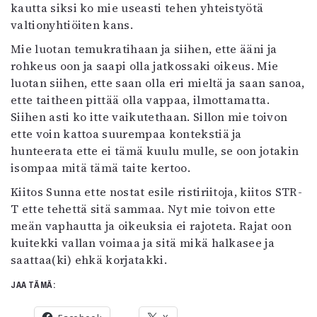
kautta siksi ko mie useasti tehen yhteistyötä
valtionyhtiöiten kans.
Mie luotan temukratihaan ja siihen, ette ääni ja
rohkeus oon ja saapi olla jatkossaki oikeus. Mie
luotan siihen, ette saan olla eri mieltä ja saan sanoa,
ette taitheen pittää olla vappaa, ilmottamatta.
Siihen asti ko itte vaikutethaan. Sillon mie toivon
ette voin kattoa suurempaa kontekstiä ja
hunteerata ette ei tämä kuulu mulle, se oon jotakin
isompaa mitä tämä taite kertoo.
Kiitos Sunna ette nostat esile ristiriitoja, kiitos STR-
T ette tehettä sitä sammaa. Nyt mie toivon ette
meän vaphautta ja oikeuksia ei rajoteta. Rajat oon
kuitekki vallan voimaa ja sitä mikä halkasee ja
saattaa(ki) ehkä korjatakki.
JAA TÄMÄ: