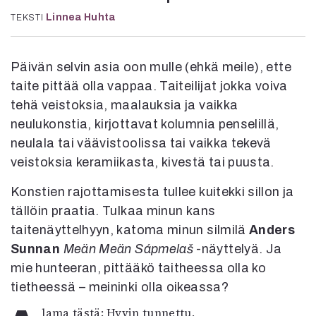
Kirjat
Linnea Huhta
TEKSTI
In English
Esitystaide
Arkisto
Päivän selvin asia oon mulle (ehkä meile), ette
taite pittää olla vappaa. Taiteilijat jokka voiva
Lehdet
tehä veistoksia, maalauksia ja vaikka
4/2026
neulukonstia, kirjottavat kolumnia penselillä,
2–3/2026
neulala tai väävistoolissa tai vaikka tekevä
1/2026
veistoksia keramiikasta, kivestä tai puusta.
6/2025
5/2025 saame
Konstien rajottamisesta tullee kuitekki sillon ja
5/2025
tällöin praatia. Tulkaa minun kans
Lehtiarkisto
taitenäyttelhyyn, katoma minun silmilä
Anders
Sunnan
Meän Meän Sápmelaš
-näyttelyä. Ja
Info
mie hunteeran, pittääkö taitheessa olla ko
Tilaus ja irtonumerot
tietheessä – meininki olla oikeassa?
Yhteistyössä
Toimitus