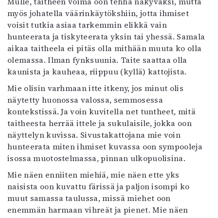
Mulle, taitheen voima oon tehhä näkyväksi, mutta
myös johatella väärinkäytökshiin, jotta ihmiset
voisit tutkia asiaa tarkemmin elikkä vain
hunteerata ja tiskyteerata yksin tai yhessä. Samala
aikaa taitheela ei pitäs olla mithään muuta ko olla
olemassa. Ilman fynksuunia. Taite saattaa olla
kaunista ja kauheaa, riippuu (kyllä) kattojista.
Mie olisin varhmaan itte itkeny, jos minut olis
näytetty huonossa valossa, semmosessa
kontekstissä. Ja voin kuvitella net tuntheet, mitä
taitheesta herrää ittele ja sukulaisile, jokka oon
näyttelyn kuvissa. Sivustakattojana mie voin
hunteerata miten ihmiset kuvassa oon sympooleja
isossa muotostelmassa, pinnan ulkopuolisina.
Mie näen enniiten miehiä, mie näen ette yks
naisista oon kuvattu färissä ja paljon isompi ko
muut samassa taulussa, missä miehet oon
enemmän harmaan vihreät ja pienet. Mie näen