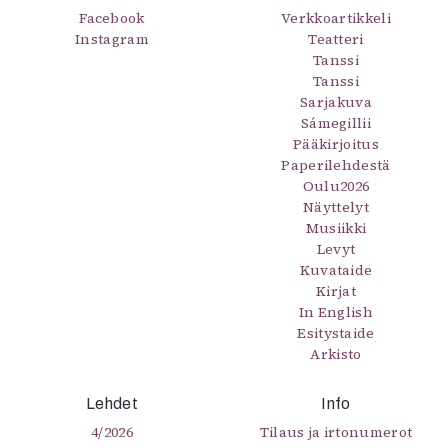
Facebook
Verkkoartikkeli
Instagram
Teatteri
Tanssi
Tanssi
Sarjakuva
Sámegillii
Pääkirjoitus
Paperilehdestä
Oulu2026
Näyttelyt
Musiikki
Levyt
Kuvataide
Kirjat
In English
Esitystaide
Arkisto
Lehdet
Info
4/2026
Tilaus ja irtonumerot