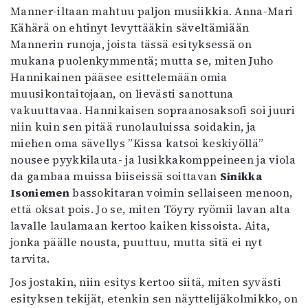
Manner-iltaan mahtuu paljon musiikkia. Anna-Mari
Kähärä on ehtinyt levyttääkin säveltämiään
Mannerin runoja, joista tässä esityksessä on
mukana puolenkymmentä; mutta se, miten Juho
Hannikainen pääsee esittelemään omia
muusikontaitojaan, on lievästi sanottuna
vakuuttavaa. Hannikaisen sopraanosaksofi soi juuri
niin kuin sen pitää runolauluissa soidakin, ja
miehen oma sävellys ”Kissa katsoi keskiyöllä”
nousee pyykkilauta- ja lusikkakomppeineen ja viola
da gambaa muissa biiseissä soittavan
Sinikka
Isoniemen
bassokitaran voimin sellaiseen menoon,
että oksat pois. Jo se, miten Töyry ryömii lavan alta
lavalle laulamaan kertoo kaiken kissoista. Aita,
jonka päälle nousta, puuttuu, mutta sitä ei nyt
tarvita.
Jos jostakin, niin esitys kertoo siitä, miten syvästi
esityksen tekijät, etenkin sen näyttelijäkolmikko, on