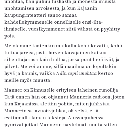
unohtaa, hän puhuu tuskasta ja monesta muusta
unohtamisen arvoisesta, ja kun Kajaanin
kaupunginteatteri sanoo samaa
kahdellekymmenelle onnelliselle ensi-ilta-
ihmiselle, vuosikymmenet siitä välistä on pyyhitty
pois.
Me olemme kuitenkin matkalla kohti kevättä, kohti
tuttua järveä, josta hirven kuvajainen katsoo
aiheuttajaansa kuin hullua, jossa puut heräävät, ja
pilvet. Me voitamme, sillä maailma on lopultakin
hyvä ja kaunis, vaikka
Näin sopii unohtaa
kertoo
meille myös muusta.
Manner on Kinnuselle erityisen läheinen runoilija.
Tätä ennen hän on ohjannut Manneria radioon, joten
kun Kajaanissa alettiin pohtia, miten juhlistaa
Mannerin satavuotisjuhlaa, oli selvä, että
esittämällä tämän tekstejä. Alussa puheissa
pyörivät jotkut Mannerin näytelmät, mutta sitten