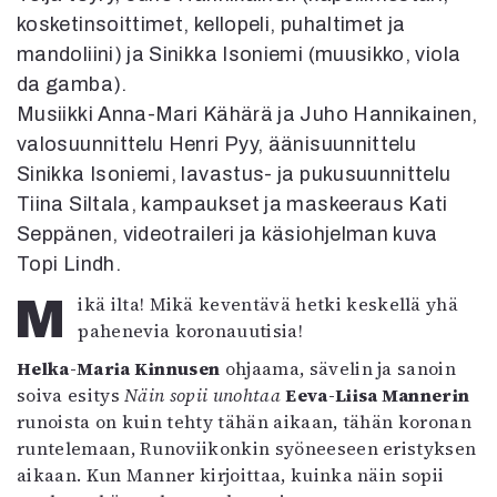
Mediatiedot
kosketinsoittimet, kellopeli, puhaltimet ja
Kaltio ry
mandoliini) ja Sinikka Isoniemi (muusikko, viola
da gamba).
Musiikki Anna-Mari Kähärä ja Juho Hannikainen,
valosuunnittelu Henri Pyy, äänisuunnittelu
Sinikka Isoniemi, lavastus- ja pukusuunnittelu
Tiina Siltala, kampaukset ja maskeeraus Kati
Seppänen, videotraileri ja käsiohjelman kuva
Topi Lindh.
Mikä ilta! Mikä keventävä hetki keskellä yhä
pahenevia koronauutisia!
Helka-Maria Kinnusen
ohjaama, sävelin ja sanoin
soiva esitys
Näin sopii unohtaa
Eeva-Liisa Mannerin
runoista on kuin tehty tähän aikaan, tähän koronan
runtelemaan, Runoviikonkin syöneeseen eristyksen
aikaan. Kun Manner kirjoittaa, kuinka näin sopii