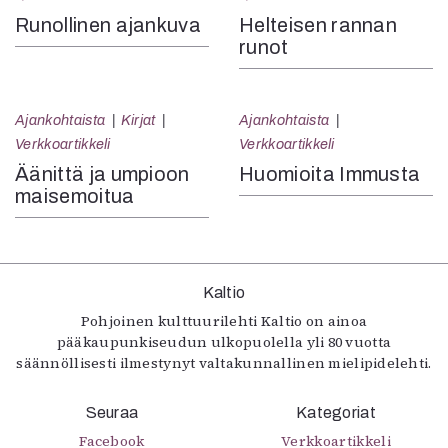
Runollinen ajankuva
Helteisen rannan
runot
Ajankohtaista
Kirjat
Ajankohtaista
Verkkoartikkeli
Verkkoartikkeli
Äänittä ja umpioon
Huomioita Immusta
maisemoitua
Kaltio
Pohjoinen kulttuurilehti Kaltio on ainoa
pääkaupunkiseudun ulkopuolella yli 80 vuotta
säännöllisesti ilmestynyt valtakunnallinen mielipidelehti.
Seuraa
Kategoriat
Facebook
Verkkoartikkeli