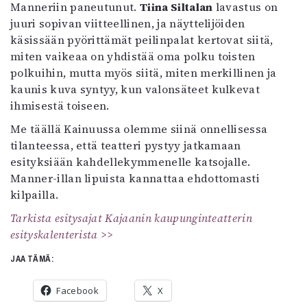
Manneriin paneutunut.
Tiina Siltalan
lavastus on
juuri sopivan viitteellinen, ja näyttelijöiden
käsissään pyörittämät peilinpalat kertovat siitä,
miten vaikeaa on yhdistää oma polku toisten
polkuihin, mutta myös siitä, miten merkillinen ja
kaunis kuva syntyy, kun valonsäteet kulkevat
ihmisestä toiseen.
Me täällä Kainuussa olemme siinä onnellisessa
tilanteessa, että teatteri pystyy jatkamaan
esityksiään kahdellekymmenelle katsojalle.
Manner-illan lipuista kannattaa ehdottomasti
kilpailla.
Tarkista esitysajat Kajaanin kaupunginteatterin
esityskalenterista >>
JAA TÄMÄ:
Facebook
X