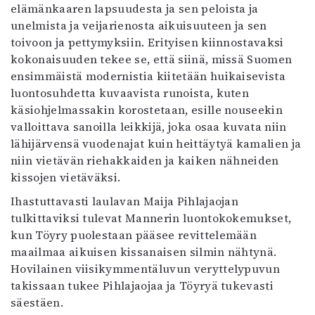
elämänkaaren lapsuudesta ja sen peloista ja
unelmista ja veijarienosta aikuisuuteen ja sen
toivoon ja pettymyksiin. Erityisen kiinnostavaksi
kokonaisuuden tekee se, että siinä, missä Suomen
ensimmäistä modernistia kiitetään huikaisevista
luontosuhdetta kuvaavista runoista, kuten
käsiohjelmassakin korostetaan, esille nouseekin
valloittava sanoilla leikkijä, joka osaa kuvata niin
lähijärvensä vuodenajat kuin heittäytyä kamalien ja
niin vietävän riehakkaiden ja kaiken nähneiden
kissojen vietäväksi.
Ihastuttavasti laulavan Maija Pihlajaojan
tulkittaviksi tulevat Mannerin luontokokemukset,
kun Töyry puolestaan pääsee revittelemään
maailmaa aikuisen kissanaisen silmin nähtynä.
Hovilainen viisikymmentäluvun veryttelypuvun
takissaan tukee Pihlajaojaa ja Töyryä tukevasti
säestäen.