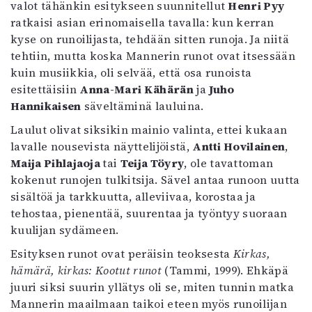
valot tähänkin esitykseen suunnitellut
Henri Pyy
ratkaisi asian erinomaisella tavalla: kun kerran
kyse on runoilijasta, tehdään sitten runoja. Ja niitä
tehtiin, mutta koska Mannerin runot ovat itsessään
kuin musiikkia, oli selvää, että osa runoista
esitettäisiin
Anna-Mari Kähärän
ja
Juho
Hannikaisen
säveltäminä lauluina.
Laulut olivat siksikin mainio valinta, ettei kukaan
lavalle nousevista näyttelijöistä,
Antti Hovilainen
,
Maija Pihlajaoja
tai
Teija Töyry
, ole tavattoman
kokenut runojen tulkitsija. Sävel antaa runoon uutta
sisältöä ja tarkkuutta, alleviivaa, korostaa ja
tehostaa, pienentää, suurentaa ja työntyy suoraan
kuulijan sydämeen.
Esityksen runot ovat peräisin teoksesta
Kirkas,
hämärä, kirkas: Kootut runot
(Tammi, 1999). Ehkäpä
juuri siksi suurin yllätys oli se, miten tunnin matka
Mannerin maailmaan taikoi eteen myös runoilijan