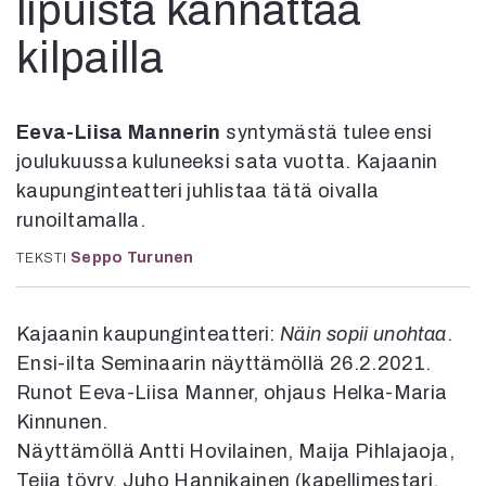
lipuista kannattaa
Kirjat
In English
kilpailla
Esitystaide
Arkisto
Eeva-Liisa Mannerin
syntymästä tulee ensi
Lehdet
joulukuussa kuluneeksi sata vuotta. Kajaanin
4/2026
kaupunginteatteri juhlistaa tätä oivalla
2–3/2026
runoiltamalla.
1/2026
6/2025
Seppo Turunen
TEKSTI
5/2025 saame
5/2025
Kajaanin kaupunginteatteri:
Näin sopii unohtaa
.
Lehtiarkisto
Ensi-ilta Seminaarin näyttämöllä 26.2.2021.
Runot Eeva-Liisa Manner, ohjaus Helka-Maria
Info
Kinnunen.
Tilaus ja irtonumerot
Näyttämöllä Antti Hovilainen, Maija Pihlajaoja,
Yhteistyössä
Teija töyry, Juho Hannikainen (kapellimestari,
Toimitus