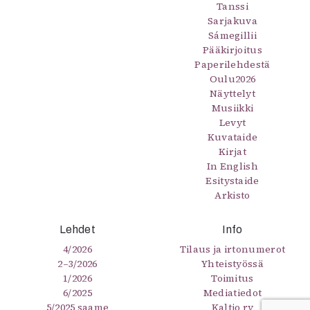
Tanssi
Sarjakuva
Sámegillii
Pääkirjoitus
Paperilehdestä
Oulu2026
Näyttelyt
Musiikki
Levyt
Kuvataide
Kirjat
In English
Esitystaide
Arkisto
Lehdet
Info
4/2026
Tilaus ja irtonumerot
2–3/2026
Yhteistyössä
1/2026
Toimitus
6/2025
Mediatiedot
5/2025 saame
Kaltio ry