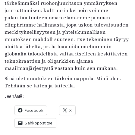
tärkeämmäksi ruohonjuuritason ymmärryksen
juurruttamisen: kulttuurin keinoin voimme
palauttaa tunteen oman elämämme ja oman
elinpiirimme hallinnasta, jopa uskon tulevaisuuden
merkityksellisyyteen ja yhteiskunnallisen
muutoksen mahdollisuuteen. Itse tekeminen täytyy
aloittaa läheltä, jos haluaa uida mieluummin
globaalia taloudellista valtaa itselleen keskittävien
teknokraattien ja oligarkkien ajamaa
maailmanjärjestystä vastaan kuin sen mukana.
Sinä olet muutoksen tärkein nappula. Minä olen.
Tehdään se taiten ja taiteella.
JAA TÄMÄ:
Facebook
X
Sähköpostitse