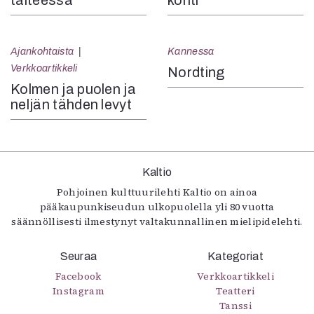
taiteessa
kohti
Ajankohtaista
Kannessa
Verkkoartikkeli
Nordting
Kolmen ja puolen ja
neljän tähden levyt
Kaltio
Pohjoinen kulttuurilehti Kaltio on ainoa
pääkaupunkiseudun ulkopuolella yli 80 vuotta
säännöllisesti ilmestynyt valtakunnallinen mielipidelehti.
Seuraa
Kategoriat
Facebook
Verkkoartikkeli
Instagram
Teatteri
Tanssi