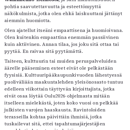
Mediatiedot
pohtia saavutettavuutta ja esteettömyyttä
Kaltio ry
näkökulmista, jotka olen ehkä laiskuuttani jättänyt
aiemmin huomiotta.
Olen ajatellut itseäni empaattisena ja huomioivana.
Olen kuitenkin empaattina enemmän passiivinen
kuin aktiivinen. Annan tilaa, jos joku sitä ottaa tai
pyytää. En raivaa sitä pyytämättä.
Taiteen, kulttuurin tai muiden peruspalveluiden
äärelle pääseminen esteet eivät ole pelkästään
fyysisiä. Kulttuuripääkaupunkivuoden lähestyessä
puoliväliään maakuntalehden yleisönosasto tuntuu
edelleen viikottain täyttyvän kirjoittajista, jotka
eivät osaa löytää Oulu2026-ohjelmasta mitään
itselleen mielekästä, joten koko vuosi on pelkkää
julkisten varojen haaskausta. Ravintoloiden
terasseilla kohtaa päivittäin ihmisiä, jotka
tuskailevat sitä, ettei tapahtumajärjestäjien