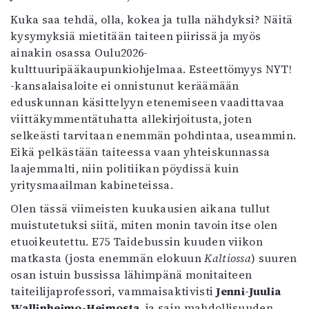
Kirjat
Kuka saa tehdä, olla, kokea ja tulla nähdyksi? Näitä
In English
kysymyksiä mietitään taiteen piirissä ja myös
Esitystaide
ainakin osassa Oulu2026-
Arkisto
kulttuuripääkaupunkiohjelmaa. Esteettömyys NYT!
-kansalaisaloite ei onnistunut keräämään
Lehdet
eduskunnan käsittelyyn etenemiseen vaadittavaa
4/2026
viittäkymmentätuhatta allekirjoitusta, joten
2–3/2026
selkeästi tarvitaan enemmän pohdintaa, useammin.
1/2026
Eikä pelkästään taiteessa vaan yhteiskunnassa
6/2025
laajemmalti, niin politiikan pöydissä kuin
5/2025 saame
yritysmaailman kabineteissa.
5/2025
Olen tässä viimeisten kuukausien aikana tullut
Lehtiarkisto
muistutetuksi siitä, miten monin tavoin itse olen
etuoikeutettu. E75 Taidebussin kuuden viikon
Info
matkasta (josta enemmän elokuun
Kaltiossa
) suuren
Tilaus ja irtonumerot
osan istuin bussissa lähimpänä monitaiteen
Yhteistyössä
taiteilijaprofessori, vammaisaktivisti
Jenni-Juulia
Toimitus
Wallinheimo-Heimosta
, ja sain mahdollisuuden