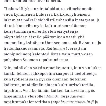
ennakkotiedotus tavoita heitä.
Tiedonvälityksen pirstaloiduttua viimeisimmän
vuosikymmenen kuluessa kaikkien yhteisesti
lukemista paikallislehdistä tuhansiin instagram- ja
tiktok-kanaviin myös kulttuurisen pääoman
kerryttäminen eli erilaisten esitysten ja
näyttelyiden äärelle päätyminen vaatii yhä
enemmän yksittäisen ihmisen omaa aktiivisuutta ja
tiedonhakuosaamista.
Kaltionkin
(verrattain
monipuolinen) kalenteri listaa vain murto-osan
pohjoisen Suomen tapahtumisesta.
Niin, minä olen varsin etuoikeutettu, kun voin lukea
kaikki lehden sähköpostiin saapuvat tiedotteet ja
kun työkseni saan pyrkiä olemaan tietoinen
kaikesta, mitä tämän alueen kulttuurisektorilla
tapahtuu. Voisiko tämän kaiken kanavoida myös
laajemmalle yleisölle?
MunOulun
ja
Kalevan
tapahtumakalenterithan (
tapahtumat.munoulu.fi
ja