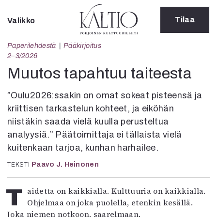
Tilaa
Valikko
Sulje
Paperilehdestä
Pääkirjoitus
Kategoriat
2–3/2026
Verkkoartikkeli
Muutos tapahtuu taiteesta
Teatteri
Tanssi
”Oulu2026:ssakin on omat sokeat pisteensä ja
Tanssi
kriittisen tarkastelun kohteet, ja eiköhän
Sarjakuva
niistäkin saada vielä kuulla perusteltua
Sámegillii
analyysiä.” Päätoimittaja ei tällaista vielä
Pääkirjoitus
kuitenkaan tarjoa, kunhan harhailee.
Paperilehdestä
Oulu2026
Paavo J. Heinonen
TEKSTI
Näyttelyt
Musiikki
Taidetta on kaikkialla. Kulttuuria on kaikkialla.
Levyt
Ohjelmaa on joka puolella, etenkin kesällä.
Kuvataide
Joka niemen notkoon, saarelmaan.