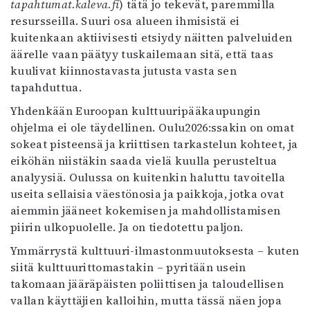
tapahtumat.kaleva.fi
) tätä jo tekevät, paremmilla
resursseilla. Suuri osa alueen ihmisistä ei
kuitenkaan aktiivisesti etsiydy näitten palveluiden
äärelle vaan päätyy tuskailemaan sitä, että taas
kuulivat kiinnostavasta jutusta vasta sen
tapahduttua.
Yhdenkään Euroopan kulttuuripääkaupungin
ohjelma ei ole täydellinen. Oulu2026:ssakin on omat
sokeat pisteensä ja kriittisen tarkastelun kohteet, ja
eiköhän niistäkin saada vielä kuulla perusteltua
analyysiä. Oulussa on kuitenkin haluttu tavoitella
useita sellaisia väestönosia ja paikkoja, jotka ovat
aiemmin jääneet kokemisen ja mahdollistamisen
piirin ulkopuolelle. Ja on tiedotettu paljon.
Ymmärrystä kulttuuri-ilmastonmuutoksesta – kuten
siitä kulttuurittomastakin – pyritään usein
takomaan jääräpäisten poliittisen ja taloudellisen
vallan käyttäjien kalloihin, mutta tässä näen jopa