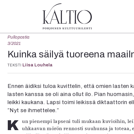
Pullopostia
tegoriat
Lehdet
Info
3/2021
koartikkeli
4/2026
Tilaus j
Kuinka säilyä tuoreena maai
Teatteri
2–3/2026
irtonume
Liisa Louhela
Tanssi
TEKSTI
1/2026
Yhteistyö
Tanssi
6/2025
Toimitu
arjakuva
5/2025 saame
Mediatie
Ennen äidiksi tuloa kuvittelin, että omien lasten
ámegillii
5/2025
Kaltio r
lasten kanssa se oli aina ollut ilo. Pian huomasin
äkirjoitus
Lehtiarkisto
erilehdestä
leikki kaukana. Lapsi toimi leikissä diktaattorin e
Oulu2026
”Nyt se ihmettelee.”
Näyttelyt
Kun pienempi lapseni tuli mukaan kuvioihin, leikki vapautui. Kaksivuotias pistelee leikkijöitä
Musiikki
uhkaavan mörön rennosti suuhunsa ja toteaa, e
Levyt