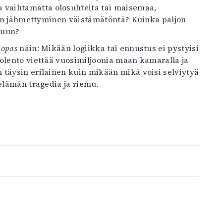
vaihtamatta olosuhteita tai maisemaa,
inen jähmettyminen väistämätöntä? Kuinka paljon
kuun?
äopas
näin: Mikään logiikka tai ennustus ei pystyisi
olento viettää vuosimiljoonia maan kamaralla ja
 täysin erilainen kuin mikään mikä voisi selviytyä
elämän tragedia ja riemu.