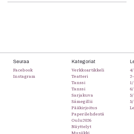
Seuraa
Kategoriat
L
Facebook
Verkkoartikkeli
4/
Instagram
Teatteri
2
Tanssi
1/
Tanssi
6/
Sarjakuva
5
Sámegillii
5/
Pääkirjoitus
L
Paperilehdestä
Oulu2026
Näyttelyt
Musiikki