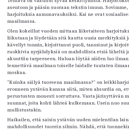
Tehtävä oli vaatinut syvää keskittymistä. Harjoituks
asentoon ja pääsin suoraan tekstin imuun. Sovimme, e
harjoituksia aamunavauksiksi. Kai ne ovat sosiaalise
maailmassa.
Olen kokeillut vuoden mittaan liiketaiteen harjoituksi
liikutaan ja löydetään sitä kautta uusia merkityksiä 
kävellyt tunnin, kirjoittanut puoli, tanssinut ja kirjo
ruokkivia nyrjähdyksiä on mahdollista etsiä läheltä ja
akuuttiin tarpeeseen. Haluan löytää niiden luo ilman,
lennettävä maailman toiselle laidalle tuutaten ilmaan
moskaa.
”Kuinka säilyä tuoreena maailmassa?” on leikkiharjo
eronneen ystävän kanssa siitä, miten absurdia on, 
perustusten monesti sorruttava. Vasta järisyttävän 
suunnat, joita kohti lähteä kulkemaan. Usein nuo suu
mullistustakin.
Haikailen, että saisin ystävän uuden mielentilan la
mahdollisuudet tuorein silmin. Nähdä, että tuonnekin