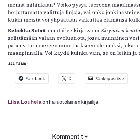
mennä mihinkään? Voiko pysyä tuoreena maailmassa 
horjuttamatta valittuja linjoja, vai onko jonkinaste
kukin meistä voi ylipäätään vaikuttaa elämänsä kul
Rebekka Solnit
muotoilee kirjassaan
Eksymisen kentt
selittämään valaan evoluutiota, jossa muinainen vesi
palaa sitten mereen muuttuakseen olennoksi, joka on
maanpinnalla. Voi käydä kuinka vain, se on leikin ja 
JAA TÄMÄ:
Facebook
X
Sähköpostitse
Liisa Louhela
on hailuotolainen kirjailija.
Kommentit