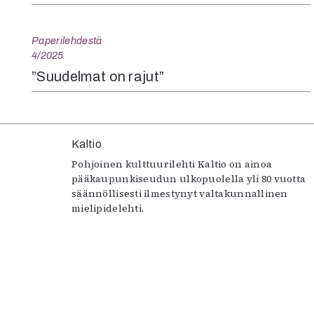
Paperilehdestä
4/2025
”Suudelmat on rajut”
Kaltio
Pohjoinen kulttuurilehti Kaltio on ainoa
pääkaupunkiseudun ulkopuolella yli 80 vuotta
säännöllisesti ilmestynyt valtakunnallinen
mielipidelehti.