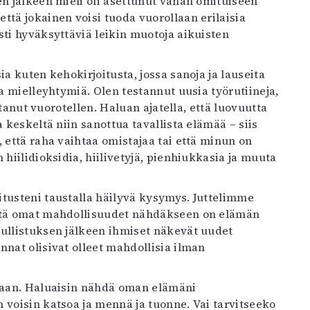
en jälkeen mieli oli asettunut vähän omituiseen
ttä jokainen voisi tuoda vuorollaan erilaisia
sti hyväksyttäviä leikin muotoja aikuisten
a kuten kehokirjoitusta, jossa sanoja ja lauseita
ja mielleyhtymiä. Olen testannut uusia työrutiineja,
ittanut vuorotellen. Haluan ajatella, että luovuutta
 keskeltä niin sanottua tavallista elämää – siis
 että raha vaihtaa omistajaa tai että minun on
 hiilidioksidia, hiilivetyjä, pienhiukkasia ja muuta
itusteni taustalla häilyvä kysymys. Juttelimme
että omat mahdollisuudet nähdäkseen on elämän
mullistuksen jälkeen ihmiset näkevät uudet
nnat olisivat olleet mahdollisia ilman
inaan. Haluaisin nähdä oman elämäni
 voisin katsoa ja mennä ja tuonne. Vai tarvitseeko