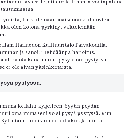
antauduttava sille, että mitä tahansa voi tapahtua
antautumisessa.
ttymistä, haikailemaan maisemanvaihdosten
Vaikka olen kotona pyrkinyt välttelemään
ua.
illani Hailuodon Kulttuuritalo Päiväkodilla.
anmunan ja sanoi: ”Tehdäänpä harjoitus.”
ena oli saada kananmuna pysymään pystyssä
se ei ole aivan yksinkertaista.
pysyä pystyssä.
n muna kellahti kyljelleen. Syytin pöydän
juuri oma munaseni voisi pysyä pystyssä. Kun
 Kyllä tämä onnistuu minultakin. Ja niin se