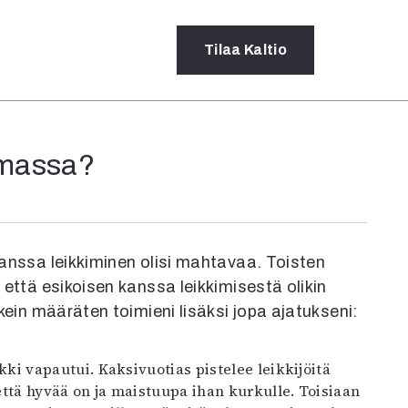
Tilaa
Kaltio
a
lmassa?
rot
ssä
s
dot
 kanssa leikkiminen olisi mahtavaa. Toisten
y
, että esikoisen kanssa leikkimisestä olikin
lkein määräten toimieni lisäksi jopa ajatukseni:
ttä hyvää on ja maistuupa ihan kurkulle. Toisiaan