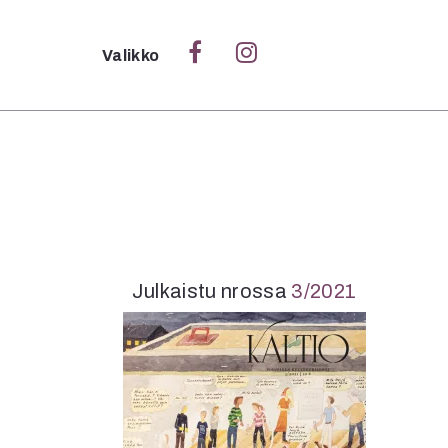
Sulje
Valikko
Ka
Verk
S
Julkaistu nrossa
3/2021
S
Pä
Pap