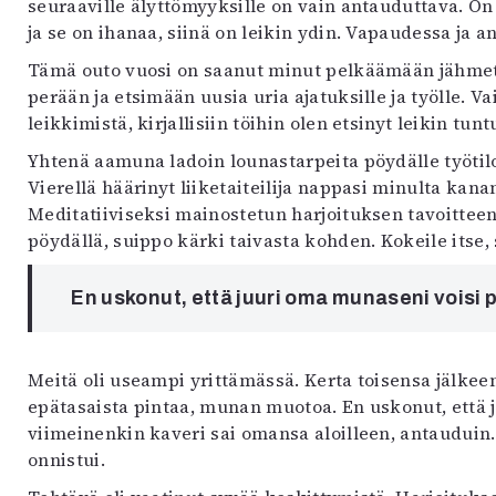
seuraaville älyttömyyksille on vain antauduttava. On 
uvataide
ja se on ihanaa, siinä on leikin ydin. Vapaudessa ja 
Kirjat
n English
Tämä outo vuosi on saanut minut pelkäämään jähme
sitystaide
perään ja etsimään uusia uria ajatuksille ja työlle. 
Arkisto
leikkimistä, kirjallisiin töihin olen etsinyt leikin tunt
Yhtenä aamuna ladoin lounastarpeita pöydälle työtilo
Vierellä häärinyt liiketaiteilija nappasi minulta kan
Meditatiiviseksi mainostetun harjoituksen tavoitte
pöydällä, suippo kärki taivasta kohden. Kokeile itse, 
En uskonut, että juuri oma munaseni voisi 
Meitä oli useampi yrittämässä. Kerta toisensa jälkee
epätasaista pintaa, munan muotoa. En uskonut, että 
viimeinenkin kaveri sai omansa aloilleen, antauduin.
onnistui.