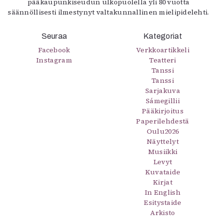
pääkaupunkiseudun ulkopuolella yli 80 vuotta
säännöllisesti ilmestynyt valtakunnallinen mielipidelehti.
Seuraa
Kategoriat
Facebook
Verkkoartikkeli
Instagram
Teatteri
Tanssi
Tanssi
Sarjakuva
Sámegillii
Pääkirjoitus
Paperilehdestä
Oulu2026
Näyttelyt
Musiikki
Levyt
Kuvataide
Kirjat
In English
Esitystaide
Arkisto