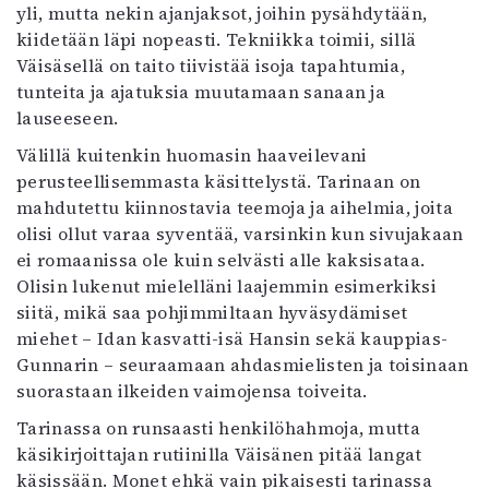
yli, mutta nekin ajanjaksot, joihin pysähdytään,
Mediatiedot
kiidetään läpi nopeasti. Tekniikka toimii, sillä
Kaltio ry
Väisäsellä on taito tiivistää isoja tapahtumia,
tunteita ja ajatuksia muutamaan sanaan ja
lauseeseen.
Välillä kuitenkin huomasin haaveilevani
perusteellisemmasta käsittelystä. Tarinaan on
mahdutettu kiinnostavia teemoja ja aihelmia, joita
olisi ollut varaa syventää, varsinkin kun sivujakaan
ei romaanissa ole kuin selvästi alle kaksisataa.
Olisin lukenut mielelläni laajemmin esimerkiksi
siitä, mikä saa pohjimmiltaan hyväsydämiset
miehet – Idan kasvatti-isä Hansin sekä kauppias-
Gunnarin – seuraamaan ahdasmielisten ja toisinaan
suorastaan ilkeiden vaimojensa toiveita.
Tarinassa on runsaasti henkilöhahmoja, mutta
käsikirjoittajan rutiinilla Väisänen pitää langat
käsissään. Monet ehkä vain pikaisesti tarinassa