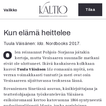
Tilaa
Valikko
Sulje
Kategoriat
Kun elämä heittelee
Verkkoartikkeli
Teatteri
Tuula Väisänen:
Ida
. Nordbooks 2017.
Tanssi
Tanssi
Olen reissannut Pohjois-Norjassa joitakin
Sarjakuva
kertoja, mutta Vesisaaren suunnalle matkani
Sámegillii
eivät ole ulottuneet. Ikävä kaukaiseen kolkkaan
Pääkirjoitus
kasvoi
Tuula Väisäsen
Ida
-romaanin myötä, sen
Paperilehdestä
verran voimakkaasti tunturit ja meri ovat osin
Oulu2026
Vesisaareen sijoittuvassa teoksessa läsnä.
Näyttelyt
Rovaniemen Sinetässä asuvan, käsikirjoittajana ja
Musiikki
teatteriohjaajana työskentelevän Väisäsen
Levyt
esikoisromaani kertoo katovuonna 1866 syntyneestä
Kuvataide
pudasjärveläisestä Idasta, jonka norjalainen