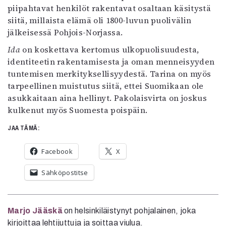
piipahtavat henkilöt rakentavat osaltaan käsitystä
siitä, millaista elämä oli 1800-luvun puolivälin
jälkeisessä Pohjois-Norjassa.
Ida
on koskettava kertomus ulkopuolisuudesta,
identiteetin rakentamisesta ja oman menneisyyden
tuntemisen merkityksellisyydestä. Tarina on myös
tarpeellinen muistutus siitä, ettei Suomikaan ole
asukkaitaan aina hellinyt. Pakolaisvirta on joskus
kulkenut myös Suomesta poispäin.
JAA TÄMÄ:
Facebook
X
Sähköpostitse
Marjo Jääskä
on helsinkiläistynyt pohjalainen, joka
kirjoittaa lehtijuttuja ja soittaa viulua.