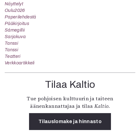
Näyttelyt
Oulu2026
Paperilehdestä
Pääkirjoitus
Sámegillii
Sarjakuva
Tanssi
Tanssi
Teatteri
Verkkoartikkeli
Tilaa Kaltio
Tue pohjoisen kulttuurin ja taiteen
äänenkannattajaa ja tilaa
Kaltio
.
Tilauslomake ja hinnasto