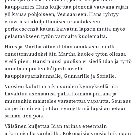
Kirjat
kauppamies Hans kuljettaa pienenä vauvana rajan
In English
yli kauas pohjoiseen, Vesisaareen. Hans ryhtyy
Esitystaide
vauvan salakuljettamiseen saadakseen
Arkisto
perheeseensä kauan kaivatun lapsen mutta myös
pelastaakseen tytön varmalta kuolemalta.
Lehdet
Hans ja Martha ottavat Idan omakseen, mutta
4/2026
onnettomuudeksi äiti Martha kuolee tytön ollessa
2–3/2026
vielä pieni. Hansin uusi puoliso ei siedä Idaa ja tyttö
1/2026
annetaan piiaksi Kåfjordilaiselle
6/2025
kauppiaspariskunnalle, Gunnarille ja Sofialle.
5/2025 saame
Vuosien kuluttua aikuisuuden kynnyksellä Ida
5/2025
havahtuu asemaansa palkattomana piikana ja
Lehtiarkisto
muutenkin maistelee varastettua vapautta. Seuraus
on perinteinen, ja Idan synnyttämä lapsi annetaan
Info
saman tien pois.
Tilaus ja irtonumerot
Väisänen kuljettaa Idan tarinaa eteenpäin
Yhteistyössä
aikamoisella vauhdilla. Kokonaisia vuosia loikataan
Toimitus