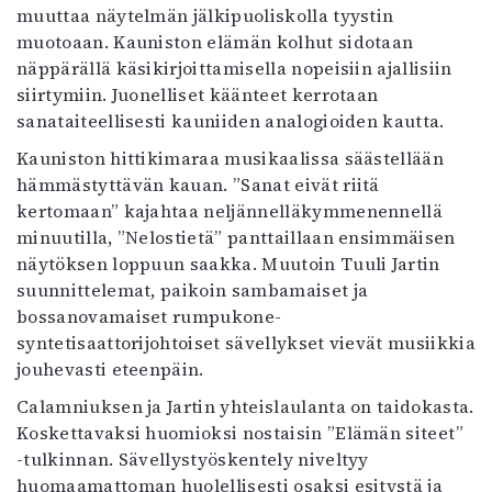
muuttaa näytelmän jälkipuoliskolla tyystin
muotoaan. Kauniston elämän kolhut sidotaan
näppärällä käsikirjoittamisella nopeisiin ajallisiin
siirtymiin. Juonelliset käänteet kerrotaan
sanataiteellisesti kauniiden analogioiden kautta.
Kauniston hittikimaraa musikaalissa säästellään
hämmästyttävän kauan. ”Sanat eivät riitä
kertomaan” kajahtaa neljännelläkymmenennellä
minuutilla, ”Nelostietä” panttaillaan ensimmäisen
näytöksen loppuun saakka. Muutoin Tuuli Jartin
suunnittelemat, paikoin sambamaiset ja
bossanovamaiset rumpukone-
syntetisaattorijohtoiset sävellykset vievät musiikkia
jouhevasti eteenpäin.
Calamniuksen ja Jartin yhteislaulanta on taidokasta.
Koskettavaksi huomioksi nostaisin ”Elämän siteet”
-tulkinnan. Sävellystyöskentely niveltyy
huomaamattoman huolellisesti osaksi esitystä ja