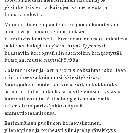
yksinkertaisten ratkaisujen kauneudesta ja
lumoavuudesta.
Menemättä enempää teoksen juonenkäänteisiin
annan vilpittömän kehuni teoksen
narratiivirakenteesta. Ensimmäisen osan sinkoileva
ja kiivas dialogivuo yhdistettynä fyysisesti
haastaviin koreografisiin asentoihin hengästyttää
katsojan, muttei näyttelijöitään.
Calamniuksen ja Jartin ajoitus naksahtaa iskuilleen
niin puheessa kuin musiikkiesityksissä.
Vuoropuhelu hoidetaan vielä kaiken kukkuraksi
äänentoistotta, mikä lisää näyttelemisen fyysistä
kuormittavuutta. Vailla hengästymisiä, vailla
takerteluita parivaljakko näyttää
ammattiosaamisensa.
Ensimmäisen puoliskon karnevalistinen,
ylienerginen ja rouheasti ylinäytelty räväkkyys