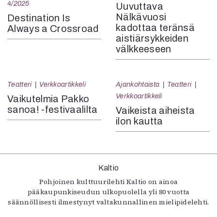
4/2025
Uuvuttava
Nälkävuosi
Destination Is
kadottaa teränsä
Always a Crossroad
aistiärsykkeiden
välkkeeseen
Teatteri
Verkkoartikkeli
Ajankohtaista
Teatteri
Verkkoartikkeli
Vaikutelmia Pakko
sanoa! -festivaalilta
Vaikeista aiheista
ilon kautta
Kaltio
Pohjoinen kulttuurilehti Kaltio on ainoa
pääkaupunkiseudun ulkopuolella yli 80 vuotta
säännöllisesti ilmestynyt valtakunnallinen mielipidelehti.