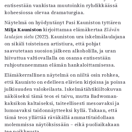
entisestään vankistaa muutoinkin ryhdikkäässä
koheesiossa olevaa dramaturgiaa.
Näytelmä on hyödyntänyt Pasi Kauniston tyttären
Milja Kauniston
kirjoittamaa elämäkertaa
Elävän
laulajan sielu
(2022). Kauniston ura iskelmälaulajana
on sikäli toisteinen artistiura, että pohjat
saavutetaan suosion jälkeen alkoholilla, ja uran
hiivuttua valtiovallalla on osansa entisestään
ruhjoutuneemman elämän hankaloittamisessa.
Elämäkerrallinen näytelmä on niiltä osin rohkea,
että Kaunisto on edelleen elävien kirjoissa ja poissa
julkisuuden valokeilasta. Iskelmätähtikiiltokuvan
näköiseksi tämä teos ei taivu, mutta Badwoman-
kaksikon kaltaiseksi, taiteellisesti mesoavaksi ja
lumoavaksi taidonnäytteeksi kyllä. Takaan, että
tämä teos yllättää räväkällä ammattitaidollaan
molemmissa näytöksissään – eikä puoliaikakaan
tee poikkeusta.