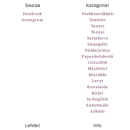
Seuraa
Kategoriat
Facebook
Verkkoartikkeli
Instagram
Teatteri
Tanssi
Tanssi
Sarjakuva
Sámegillii
Pääkirjoitus
Paperilehdestä
Oulu2026
Näyttelyt
Musiikki
Levyt
Kuvataide
Kirjat
In English
Esitystaide
Arkisto
Lehdet
Info