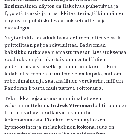
Ensimmäinen näytös on ilakoivaa puhetulvaa ja
fyysistä tanssi- ja musiikkiteatteria. Jälkimmäinen
näytös on pohdiskelevaa nukketeatteria ja
monologia.
Näytäntötila on sikäli haasteellinen, ettei se salli
puitteiltaan paljoa rekvisiittaa. Badwoman-
kaksikko ratkaisee riemastuttavasti lavastuksensa
roudauksen yksinkertaistamisesta lähtien
yhdellätoista sinisellä panimotuotekorilla. Kori
kalahtelee moneksi: milloin se on kapalo, milloin
robottimainen ja saatanallinen verokarhu, milloin
Pandoran lipasta muistuttava soittorasia.
Tekniikka nojaa samoin minimalistiseen
valosuunnitteluun.
Indrek Virronen
loihtii pieneen
tilaan oivaltavin ratkaisuin kauniita
kokonaisuuksia. Etenkin toisen näytöksen
hypnoottinen ja melankolinen kokonaisuus on
toteutukseltaan mestarillinen taidonnäyte