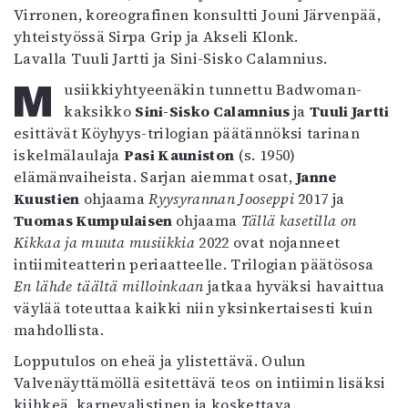
Virronen, koreografinen konsultti Jouni Järvenpää,
Mediatiedot
yhteistyössä Sirpa Grip ja Akseli Klonk.
Kaltio ry
Lavalla Tuuli Jartti ja Sini-Sisko Calamnius.
Musiikkiyhtyeenäkin tunnettu Badwoman-
kaksikko
Sini-Sisko Calamnius
ja
Tuuli Jartti
esittävät Köyhyys-trilogian päätännöksi tarinan
iskelmälaulaja
Pasi Kauniston
(s. 1950)
elämänvaiheista. Sarjan aiemmat osat,
Janne
Kuustien
ohjaama
Ryysyrannan Jooseppi
2017 ja
Tuomas Kumpulaisen
ohjaama
Tällä kasetilla on
Kikkaa ja muuta musiikkia
2022 ovat nojanneet
intiimiteatterin periaatteelle. Trilogian päätösosa
En lähde täältä milloinkaan
jatkaa hyväksi havaittua
väylää toteuttaa kaikki niin yksinkertaisesti kuin
mahdollista.
Lopputulos on eheä ja ylistettävä. Oulun
Valvenäyttämöllä esitettävä teos on intiimin lisäksi
kiihkeä, karnevalistinen ja koskettava.