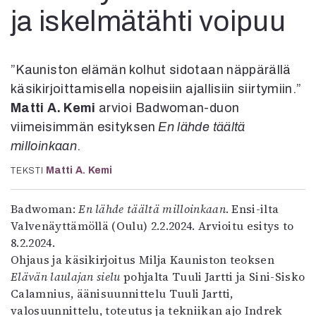
Kirjat
ja iskelmätähti voipuu
In English
Esitystaide
Arkisto
”Kauniston elämän kolhut sidotaan näppärällä
käsikirjoittamisella nopeisiin ajallisiin siirtymiin.”
Lehdet
Matti A. Kemi
arvioi Badwoman-duon
4/2026
viimeisimmän esityksen
En lähde täältä
2–3/2026
milloinkaan
.
1/2026
6/2025
Matti A. Kemi
TEKSTI
5/2025 saame
5/2025
Badwoman:
En lähde täältä milloinkaan
. Ensi-ilta
Lehtiarkisto
Valvenäyttämöllä (Oulu) 2.2.2024. Arvioitu esitys to
8.2.2024.
Info
Ohjaus ja käsikirjoitus Milja Kauniston teoksen
Elävän laulajan sielu
pohjalta Tuuli Jartti ja Sini-Sisko
Tilaus ja irtonumerot
Calamnius, äänisuunnittelu Tuuli Jartti,
Yhteistyössä
valosuunnittelu, toteutus ja tekniikan ajo Indrek
Toimitus