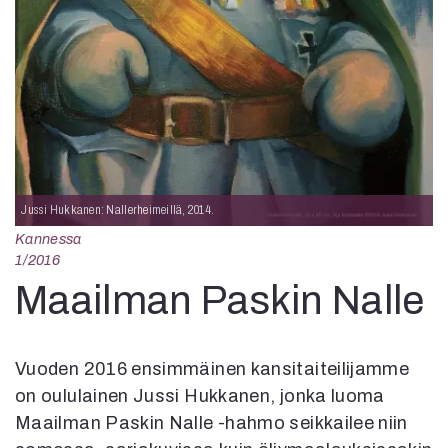
Kirjat
In English
Esitystaide
Arkisto
Lehdet
4/2026
2–3/2026
1/2026
Jussi Hukkanen: Nallerheimeillä, 2014.
6/2025
Kannessa
5/2025 saame
1/2016
5/2025
Maailman Paskin Nalle
Lehtiarkisto
Info
Vuoden 2016 ensimmäinen kansitaiteilijamme
Tilaus ja irtonumerot
on oululainen Jussi Hukkanen, jonka luoma
Yhteistyössä
Maailman Paskin Nalle -hahmo seikkailee niin
Toimitus