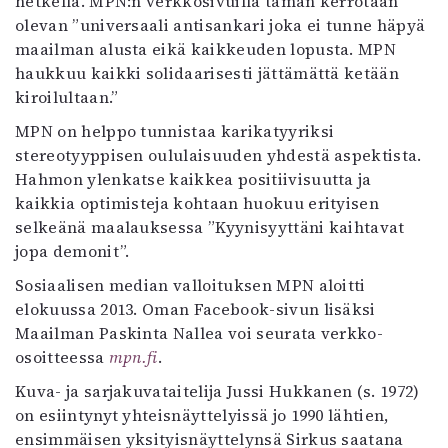
hetkellä. MPN:n verkkosivuilla tämän kerrotaan
olevan ”universaali antisankari joka ei tunne häpyä
maailman alusta eikä kaikkeuden lopusta. MPN
haukkuu kaikki solidaarisesti jättämättä ketään
kiroilultaan.”
MPN on helppo tunnistaa karikatyyriksi
stereotyyppisen oululaisuuden yhdestä aspektista.
Hahmon ylenkatse kaikkea positiivisuutta ja
kaikkia optimisteja kohtaan huokuu erityisen
selkeänä maalauksessa ”Kyynisyyttäni kaihtavat
jopa demonit”.
Sosiaalisen median valloituksen MPN aloitti
elokuussa 2013. Oman Facebook-sivun lisäksi
Maailman Paskinta Nallea voi seurata verkko-
osoitteessa
mpn.fi
.
Kuva- ja sarjakuvataitelija Jussi Hukkanen (s. 1972)
on esiintynyt yhteisnäyttelyissä jo 1990 lähtien,
ensimmäisen yksityisnäyttelynsä Sirkus saatana