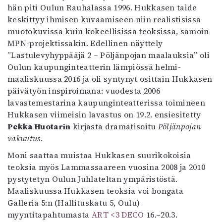
hän piti Oulun Rauhalassa 1996. Hukkasen taide
keskittyy ihmisen kuvaamiseen niin realistisissa
muotokuvissa kuin kokeellisissa teoksissa, samoin
MPN-projektissakin. Edellinen näyttely
”Lastulevyhyppääjä 2 – Pöljänpojan maalauksia” oli
Oulun kaupunginteatterin lämpiössä helmi-
maaliskuussa 2016 ja oli syntynyt osittain Hukkasen
päivätyön inspiroimana: vuodesta 2006
lavastemestarina kaupunginteatterissa toimineen
Hukkasen viimeisin lavastus on 19.2. ensiesitetty
Pekka Huotarin
kirjasta dramatisoitu
Pöljänpojan
vakuutus
.
Moni saattaa muistaa Hukkasen suurikokoisia
teoksia myös Lammassaareen vuosina 2008 ja 2010
pystytetyn Oulun Juhlateltan ympäristöstä.
Maaliskuussa Hukkasen teoksia voi bongata
Galleria 5:n (Hallituskatu 5, Oulu)
myyntitapahtumasta
ART <3 DECO
16.–20.3.