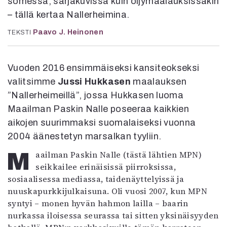
somessa, sarjakuvissa kuin öljymaalauksissakin
Mediatiedot
– tällä kertaa Nallerheimina.
Kaltio ry
Paavo J. Heinonen
TEKSTI
Vuoden 2016 ensimmäiseksi kansiteokseksi
valitsimme
Jussi Hukkasen
maalauksen
”Nallerheimeillä”, jossa Hukkasen luoma
Maailman Paskin Nalle poseeraa kaikkien
aikojen suurimmaksi suomalaiseksi vuonna
2004 äänestetyn marsalkan tyyliin.
Maailman Paskin Nalle (tästä lähtien MPN)
seikkailee erinäisissä piirroksissa,
sosiaalisessa mediassa, taidenäyttelyissä ja
nuuskapurkkijulkaisuna. Oli vuosi 2007, kun MPN
syntyi – monen hyvän hahmon lailla – baarin
nurkassa iloisessa seurassa tai sitten yksinäisyyden