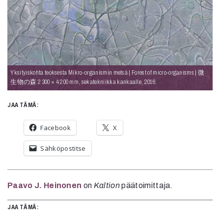
Yksityiskohta teoksesta Mikro-organismin metsä | Forest of micro-organisms | 微
生物の森 2 300 × 4 200 mm, sekatekniikka kankaalle, 2016.
JAA TÄMÄ:
Facebook
X
Sähköpostitse
Paavo J. Heinonen
on
Kaltion
päätoimittaja.
JAA TÄMÄ: