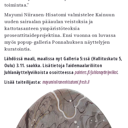
toimintaa.”
Mayumi Niiranen-Hisatomi valmistelee Kainuun
uuden sairaalan pääaulan veistoksia ja
kattotasanteen ympäristöteoksia
prosenttitaideprojektina. Ensi vuonna on luvassa
myös popup-galleria Ponnahuksen näyttelyjen
kuratointia.
Lähdössä maali, maalissa nyt Galleria 5:ssä (Hallituskatu 5,
Oulu) 3.11. saakka. Lisätietoja Taidemaalariliiton
Juhlanäyttelyviikoista osoitteessa
painters.fi/juhlanayttelyviikot
.
Lisää taiteilijasta:
mayuminiiranenhisatomi.fresh.li