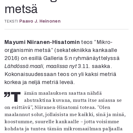
Kirjat
metsä
In English
Esitystaide
Paavo J. Heinonen
TEKSTI
Arkisto
Lehdet
Mayumi Niiranen-Hisatomin
teos ”Mikro-
4/2026
organismin metsä” (sekatekniikka kankaalle
2–3/2026
2016) on esillä Galleria 5:n ryhmänäyttelyssä
1/2026
Lähdössä maali, maalissa nyt
3.11. saakka.
6/2025
Kokonaisuudessaan teos on yli kaksi metriä
5/2025 saame
korkea ja neljä metriä leveä.
5/2025
Lehtiarkisto
”Tämän maalauksen saattaa nähdä
abstraktina kuvana, mutta itse asiassa se
on esittävä”, Niiranen-Hisatomi toteaa. ”Olen
Info
maalannut solut, jollaisista me kaikki, sinä ja minä,
Tilaus ja irtonumerot
koostumme, suurelle kankaalle – jotta voisimme
Yhteistyössä
kohdata ja tuntea tämän mikromaailman paljaalla
Toimitus