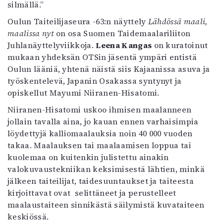
silmällä.”
Mediatiedot
Oulun Taiteilijaseura -63:n näyttely
Lähdössä maali,
Kaltio ry
maalissa nyt
on osa Suomen Taidemaalariliiton
Juhlanäyttelyviikkoja.
Leena Kangas
on kuratoinut
mukaan yhdeksän OTSin jäsentä ympäri entistä
Oulun lääniä, yhtenä näistä siis Kajaanissa asuva ja
työskentelevä, Japanin Osakassa syntynyt ja
opiskellut Mayumi Niiranen-Hisatomi.
Niiranen-Hisatomi uskoo ihmisen maalanneen
jollain tavalla aina, jo kauan ennen varhaisimpia
löydettyjä kalliomaalauksia noin 40 000 vuoden
takaa. Maalauksen tai maalaamisen loppua tai
kuolemaa on kuitenkin julistettu ainakin
valokuvaustekniikan keksimisestä lähtien, minkä
jälkeen taiteilijat, taidesuuntaukset ja taiteesta
kirjoittavat ovat selittäneet ja perustelleet
maalaustaiteen sinnikästä säilymistä kuvataiteen
keskiössä.