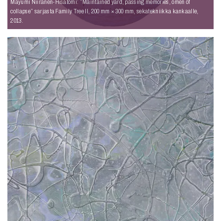
Mayumi Niiranen-Hisatomi: ”Maintained yard, passing memories, omen of
collapse” sarjasta Family Tree II, 200 mm × 300 mm, sekatekniikka kankaalle,
2013.