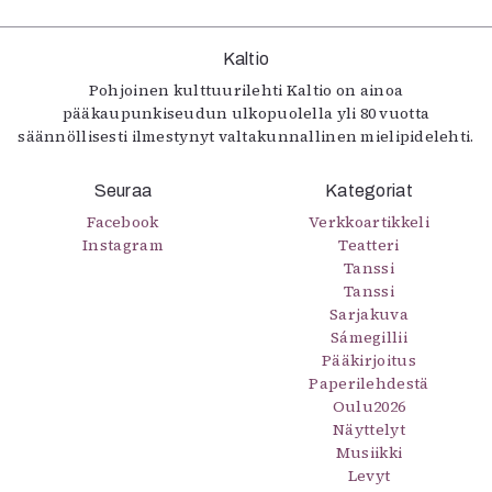
Kaltio
Pohjoinen kulttuurilehti Kaltio on ainoa
pääkaupunkiseudun ulkopuolella yli 80 vuotta
säännöllisesti ilmestynyt valtakunnallinen mielipidelehti.
Seuraa
Kategoriat
Facebook
Verkkoartikkeli
Instagram
Teatteri
Tanssi
Tanssi
Sarjakuva
Sámegillii
Pääkirjoitus
Paperilehdestä
Oulu2026
Näyttelyt
Musiikki
Levyt