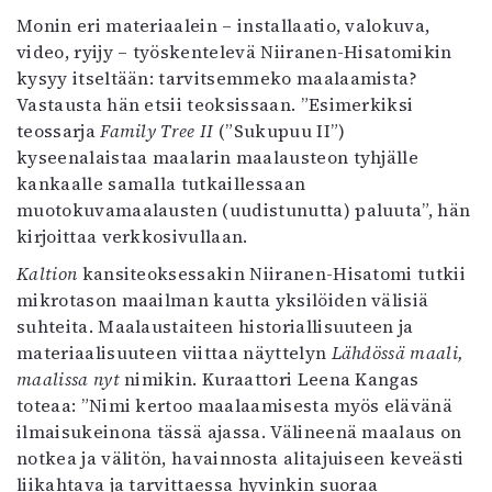
Monin eri materiaalein – installaatio, valokuva,
video, ryijy – työskentelevä Niiranen-Hisatomikin
kysyy itseltään: tarvitsemmeko maalaamista?
Vastausta hän etsii teoksissaan. ”Esimerkiksi
teossarja
Family Tree II
(”Sukupuu II”)
kyseenalaistaa maalarin maalausteon tyhjälle
kankaalle samalla tutkaillessaan
muotokuvamaalausten (uudistunutta) paluuta”, hän
kirjoittaa verkkosivullaan.
Kaltion
kansiteoksessakin Niiranen-Hisatomi tutkii
mikrotason maailman kautta yksilöiden välisiä
suhteita. Maalaustaiteen historiallisuuteen ja
materiaalisuuteen viittaa näyttelyn
Lähdössä maali,
maalissa nyt
nimikin. Kuraattori Leena Kangas
toteaa: ”Nimi kertoo maalaamisesta myös elävänä
ilmaisukeinona tässä ajassa. Välineenä maalaus on
notkea ja välitön, havainnosta alitajuiseen keveästi
liikahtava ja tarvittaessa hyvinkin suoraa