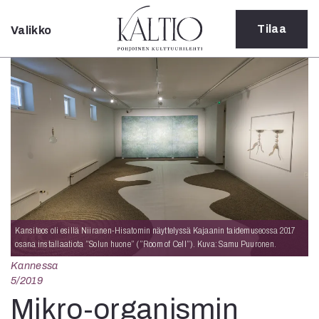
Tilaa
Valikko
Sulje
Kategoriat
Verkkoartikkeli
Teatteri
Tanssi
Tanssi
Sarjakuva
Sámegillii
Pääkirjoitus
Paperilehdestä
Kansiteos oli esillä Niiranen-Hisatomin näyttelyssä Kajaanin taidemuseossa 2017
Oulu2026
osana installaatiota ”Solun huone” (”Room of Cell”). Kuva: Samu Puuronen.
Näyttelyt
Kannessa
Musiikki
5/2019
Levyt
Mikro-organismin
Kuvataide