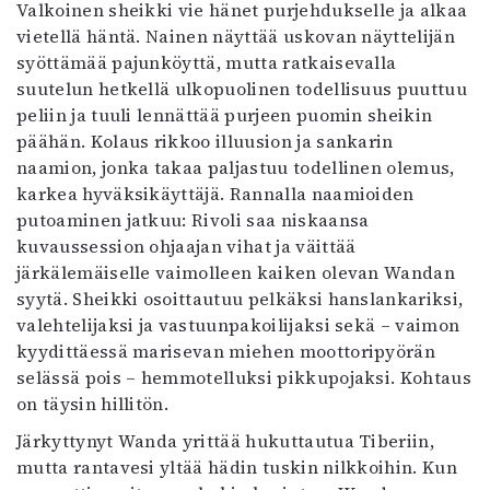
Valkoinen sheikki vie hänet purjehdukselle ja alkaa
vietellä häntä. Nainen näyttää uskovan näyttelijän
syöttämää pajunköyttä, mutta ratkaisevalla
suutelun hetkellä ulkopuolinen todellisuus puuttuu
peliin ja tuuli lennättää purjeen puomin sheikin
päähän. Kolaus rikkoo illuusion ja sankarin
naamion, jonka takaa paljastuu todellinen olemus,
karkea hyväksikäyttäjä. Rannalla naamioiden
putoaminen jatkuu: Rivoli saa niskaansa
kuvaussession ohjaajan vihat ja väittää
järkälemäiselle vaimolleen kaiken olevan Wandan
syytä. Sheikki osoittautuu pelkäksi hanslankariksi,
valehtelijaksi ja vastuunpakoilijaksi sekä – vaimon
kyydittäessä marisevan miehen moottoripyörän
selässä pois – hemmotelluksi pikkupojaksi. Kohtaus
on täysin hillitön.
Järkyttynyt Wanda yrittää hukuttautua Tiberiin,
mutta rantavesi yltää hädin tuskin nilkkoihin. Kun