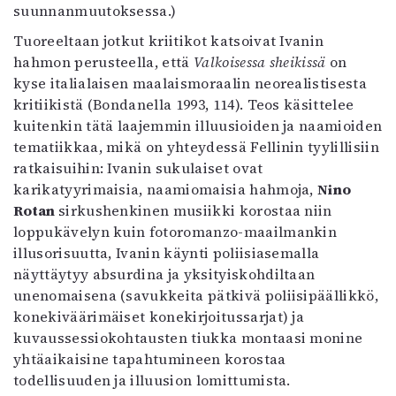
suunnanmuutoksessa.)
Tuoreeltaan jotkut kriitikot katsoivat Ivanin
hahmon perusteella, että
Valkoisessa sheikissä
on
kyse italialaisen maalaismoraalin neorealistisesta
kritiikistä (Bondanella 1993, 114). Teos käsittelee
kuitenkin tätä laajemmin illuusioiden ja naamioiden
tematiikkaa, mikä on yhteydessä Fellinin tyylillisiin
ratkaisuihin: Ivanin sukulaiset ovat
karikatyyrimaisia, naamiomaisia hahmoja,
Nino
Rotan
sirkushenkinen musiikki korostaa niin
loppukävelyn kuin fotoromanzo-maailmankin
illusorisuutta, Ivanin käynti poliisiasemalla
näyttäytyy absurdina ja yksityiskohdiltaan
unenomaisena (savukkeita pätkivä poliisipäällikkö,
konekiväärimäiset konekirjoitussarjat) ja
kuvaussessiokohtausten tiukka montaasi monine
yhtäaikaisine tapahtumineen korostaa
todellisuuden ja illuusion lomittumista.