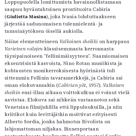
Loppupuolella lomittumista havainnollistamaan
saapuu hyväntahtoinen prostituoitu Cabiria
(
Giulietta Masina
), joka Ivania lohduttaakseen
järjestää sadunomaisen tulennielentä- ja
tanssinäytöksen öisellä aukiolla.
Näine elementteineen
Valkoinen sheikki
on harppaus
Varieteen valojen
klassisemmasta kerronnasta
täysipainoiseen ”fellinimäisyyteen”. Naamiomaisen
eksentrisistä kasvoista, Nino Rotan musiikista ja
kohtausten monikerroksisesta hyörinästä tuli
sittemmin Fellinin tavaramerkkejä, ja Cabiria sai
oman elokuvansakin (
Cabirian yöt
, 1957).
Valkoisen
sheikin
ensi-illan aikaan voittokulkua ei voinut vielä
aavistaa. Elokuva sai nihkeän vastaanoton sekä
Venetsian filmijuhlilla että lippuluukuilla, ja niin
kriitikot kuin levittäjätkin moittivat erityisesti
Alberto Sordia, jonka hahmotus Rivolista on
lahjomattoman niljakas. Bisnesportaan
vastustuksesta huolimatta Fellini pestasi Sordin