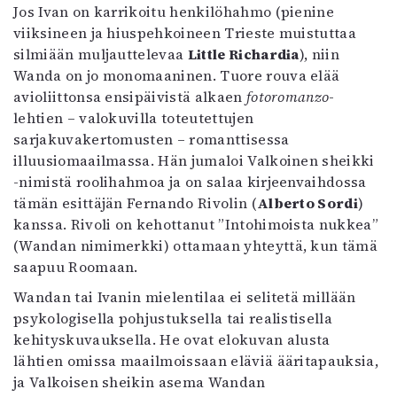
Jos Ivan on karrikoitu henkilöhahmo (pienine
viiksineen ja hiuspehkoineen Trieste muistuttaa
silmiään muljauttelevaa
Little Richardia
), niin
Wanda on jo monomaaninen. Tuore rouva elää
avioliittonsa ensipäivistä alkaen
fotoromanzo
-
lehtien – valokuvilla toteutettujen
sarjakuvakertomusten – romanttisessa
illuusiomaailmassa. Hän jumaloi Valkoinen sheikki
-nimistä roolihahmoa ja on salaa kirjeenvaihdossa
tämän esittäjän Fernando Rivolin (
Alberto Sordi
)
kanssa. Rivoli on kehottanut ”Intohimoista nukkea”
(Wandan nimimerkki) ottamaan yhteyttä, kun tämä
saapuu Roomaan.
Wandan tai Ivanin mielentilaa ei selitetä millään
psykologisella pohjustuksella tai realistisella
kehityskuvauksella. He ovat elokuvan alusta
lähtien omissa maailmoissaan eläviä ääritapauksia,
ja Valkoisen sheikin asema Wandan