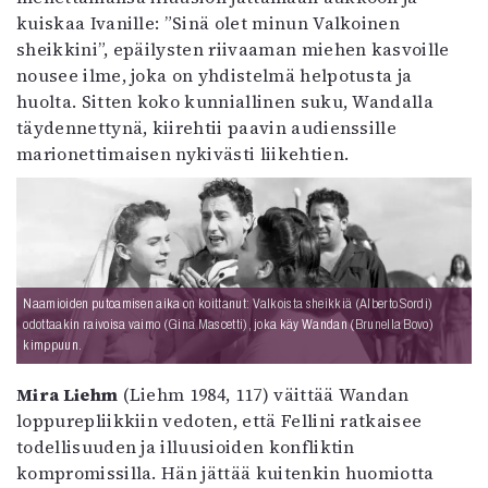
kuiskaa Ivanille: ”Sinä olet minun Valkoinen
sheikkini”, epäilysten riivaaman miehen kasvoille
nousee ilme, joka on yhdistelmä helpotusta ja
huolta. Sitten koko kunniallinen suku, Wandalla
täydennettynä, kiirehtii paavin audienssille
marionettimaisen nykivästi liikehtien.
Naamioiden putoamisen aika on koittanut: Valkoista sheikkiä (Alberto Sordi)
odottaakin raivoisa vaimo (Gina Mascetti), joka käy Wandan (Brunella Bovo)
kimppuun.
Mira Liehm
(Liehm 1984, 117) väittää Wandan
loppurepliikkiin vedoten, että Fellini ratkaisee
todellisuuden ja illuusioiden konfliktin
kompromissilla. Hän jättää kuitenkin huomiotta