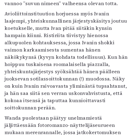
vannoo ”suvun nimeen” valheensa olevan totta.
Avioliittoinstituution horjuessa myös Ivanin
laajempi, yhteiskunnallinen järjestyskäsitys joutuu
koetukselle, mutta Ivan pitää siitäkin kynsin
hampain kiinni. Ristiriita tiivistyy hienossa
alkupuolen kohtauksessa, jossa Ivanin shokki
vaimon karkaamisesta sumentaa hänen
näkökykynsä (kyvyn kohdata todellisuus). Kun hän
hoippuu tuskaisena roomalaisella piazzalla,
yhteiskuntajärjestys syöksähtää hänen päälleen
juoksevan sotilassoittokunnan (!) muodossa. Näky
on kuin Ivanin raivoavasta yliminästä tupsahtanut,
ja hän saa siitä sen verran uskonvahvistusta, että
kokoaa itsensä ja taputtaa kunnioittavasti
soittokunnan perään.
Wanda puolestaan päätyy unelmamiestä
jäljittäessään fotoromanzo-näyttelijäseurueen
mukaan merenrannalle, jossa jatkokertomuksen