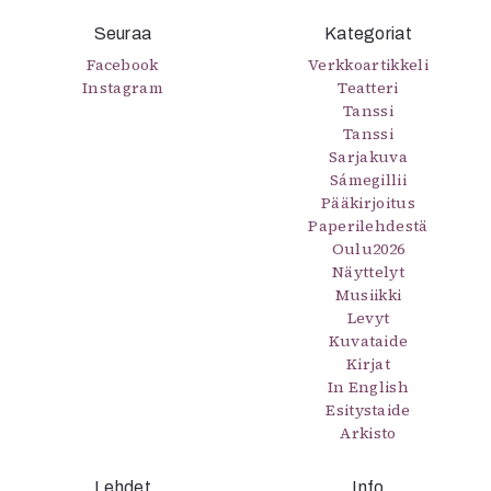
Seuraa
Kategoriat
Facebook
Verkkoartikkeli
Instagram
Teatteri
Tanssi
Tanssi
Sarjakuva
Sámegillii
Pääkirjoitus
Paperilehdestä
Oulu2026
Näyttelyt
Musiikki
Levyt
Kuvataide
Kirjat
In English
Esitystaide
Arkisto
Lehdet
Info