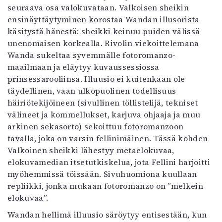
seuraava osa valokuvataan. Valkoisen sheikin
ensinäyttäytyminen korostaa Wandan illusorista
käsitystä hänestä: sheikki keinuu puiden välissä
unenomaisen korkealla. Rivolin viekoittelemana
Wanda sukeltaa syvemmälle fotoromanzo-
maailmaan ja eläytyy kuvaussessiossa
prinsessarooliinsa. Illuusio ei kuitenkaan ole
täydellinen, vaan ulkopuolinen todellisuus
häiriötekijöineen (sivullinen töllistelijä, tekniset
välineet ja kommellukset, karjuva ohjaaja ja muu
arkinen sekasorto) sekoittuu fotoromanzoon
tavalla, joka on varsin fellinimäinen. Tässä kohden
Valkoinen sheikki lähestyy metaelokuvaa,
elokuvamedian itsetutkiskelua, jota Fellini harjoitti
myöhemmissä töissään. Sivuhuomiona kuullaan
repliikki, jonka mukaan fotoromanzo on ”melkein
elokuvaa”.
Wandan hellimä illuusio säröytyy entisestään, kun