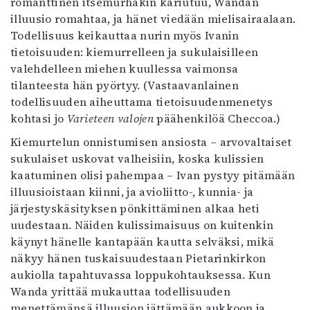
romanttinen itsemurhakin kariutuu, Wandan
illuusio romahtaa, ja hänet viedään mielisairaalaan.
Todellisuus keikauttaa nurin myös Ivanin
tietoisuuden: kiemurrelleen ja sukulaisilleen
valehdelleen miehen kuullessa vaimonsa
tilanteesta hän pyörtyy. (Vastaavanlainen
todellisuuden aiheuttama tietoisuudenmenetys
kohtasi jo
Varieteen valojen
päähenkilöä Checcoa.)
Kiemurtelun onnistumisen ansiosta – arvovaltaiset
sukulaiset uskovat valheisiin, koska kulissien
kaatuminen olisi pahempaa – Ivan pystyy pitämään
illuusioistaan kiinni, ja avioliitto-, kunnia- ja
järjestyskäsityksen pönkittäminen alkaa heti
uudestaan. Näiden kulissimaisuus on kuitenkin
käynyt hänelle kantapään kautta selväksi, mikä
näkyy hänen tuskaisuudestaan Pietarinkirkon
aukiolla tapahtuvassa loppukohtauksessa. Kun
Wanda yrittää mukauttaa todellisuuden
menettämänsä illuusion jättämään aukkoon ja