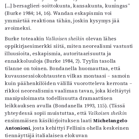
[…] bersaglieri-soittokunta, kansakunta, kuningas”
(Burke 1984; 14, 16). Wandan eskapismin voi
ymmärtää reaktiona tähän, joskin kysymys jää
avoimeksi.
Burke toteaakin
Valkoisen sheikin
olevan lähes
oppikirjaesimerkki siitä, miten neorealismi vastusti
illuusioita, eskapismia, autoritaarisuutta ja
ennakkoluuloja (Burke 1984, 2). Tyylin tasolla
tilanne on toinen. Bondanella huomauttaa, että
kuvaussessiokohtausten vilkas montaasi – samoin
kuin päähenkilöiden välillä vuorotteleva kerronta –
rikkoi neorealismin vaaliman tavan, joka kieltäytyi
manipuloimasta todellisuutta dramaattisen
leikkauksen avulla (Bondanella 1993, 115). (Tässä
yhteydessä sopii muistuttaa, että
Valkoisen sheikin
ensimmäisen käsikirjoituksen laati
Michelangelo
Antonioni
, josta kehittyi Fellinin ohella keskeinen
tiennäyttäjä italialaisen elokuvan