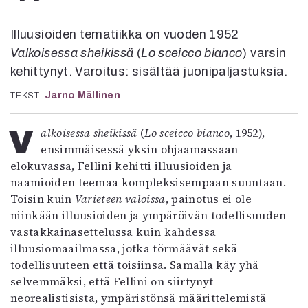
Kirjat
In English
Illuusioiden tematiikka on vuoden 1952
Esitystaide
Valkoisessa sheikissä
(
Lo sceicco bianco
) varsin
Arkisto
kehittynyt. Varoitus: sisältää juonipaljastuksia.
Lehdet
Jarno Mällinen
TEKSTI
4/2026
2–3/2026
Valkoisessa sheikissä
(
Lo sceicco bianco
, 1952),
1/2026
ensimmäisessä yksin ohjaamassaan
6/2025
elokuvassa, Fellini kehitti illuusioiden ja
5/2025 saame
naamioiden teemaa kompleksisempaan suuntaan.
5/2025
Toisin kuin
Varieteen valoissa
, painotus ei ole
Lehtiarkisto
niinkään illuusioiden ja ympäröivän todellisuuden
vastakkainasettelussa kuin kahdessa
illuusiomaailmassa, jotka törmäävät sekä
Info
todellisuuteen että toisiinsa. Samalla käy yhä
Tilaus ja irtonumerot
selvemmäksi, että Fellini on siirtynyt
Yhteistyössä
neorealistisista, ympäristönsä määrittelemistä
Toimitus