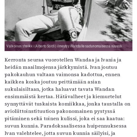
Valkoinen sheikki (Alberto Sordi) ilmestyy Wandalle sadunomaisessa näyssä.
Kerronta seuraa vuorotellen Wandaa ja Ivania ja
heidän maailmojensa järkkymistä. Ivan joutuu
pakokauhun valtaan vaimonsa kadottua, ennen
kaikkea koska joutuu peittämään asian
sukulaisiltaan, jotka haluavat tavata Wandan
ensimmäistä kertaa. Hätävalheet ja kiemurtelut
synnyttävät tuskaista komiikkaa, jonka taustalla on
avioliittoinstituution pakonomainen pystyssä
pitäminen sekä toinen kulissi, joka ei saa kaatua:
suvun kunnia. Paradoksaalisessa huipennuksessa
Ivan valehtelee, jotta suvun kunnia säilyisi, ja