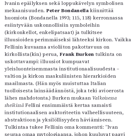
Ivanin epäilyksen sekä loppukävelyn symbolisen
mekaanisuuden.
Peter Bondanella
kiinnittää
huomiota (Bondanella 1993; 115, 118) kerronnassa
esiintyvään uskonnollisiin symboleihin
(kirkonkellot, enkelipatsaat) ja tulkitsee
illuusioiden perimmäiseksi lähteeksi kirkon. Vaikka
Fellinin kuvaama avioliiton pakottavuus on
kirkollista(kin) perua,
Frank Burken
tulkinta on
uskottavampi: illuusiot kumpuavat
yleisluonteisemmasta institutionaalisuudesta –
valtion ja kirkon maskuliinisten hierarkioiden
maailmasta. (Hän myös muistuttaa Italian
tuolloisesta lainsäädännöstä, joka teki avioerosta
lähes mahdotonta.) Burken mukaan
Valkoisessa
sheikissä
Fellini ensimmäistä kertaa samaisti
institutionaalisen auktoriteetin valheellisuuteen,
abstraktioon ja yksilöllisyyden häviämiseen.
Tulkintaa tukee Fellinin oma kommentti: ”Ivan
seuraa omaa mytologiaansa, johon kuuluvat paavi