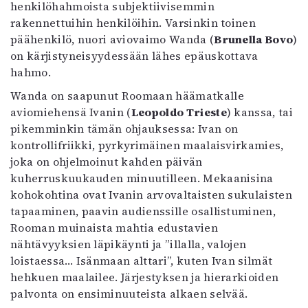
henkilöhahmoista subjektiivisemmin
Mediatiedot
rakennettuihin henkilöihin. Varsinkin toinen
Kaltio ry
päähenkilö, nuori aviovaimo Wanda (
Brunella Bovo
)
on kärjistyneisyydessään lähes epäuskottava
hahmo.
Wanda on saapunut Roomaan häämatkalle
aviomiehensä Ivanin (
Leopoldo Trieste
) kanssa, tai
pikemminkin tämän ohjauksessa: Ivan on
kontrollifriikki, pyrkyrimäinen maalaisvirkamies,
joka on ohjelmoinut kahden päivän
kuherruskuukauden minuutilleen. Mekaanisina
kohokohtina ovat Ivanin arvovaltaisten sukulaisten
tapaaminen, paavin audienssille osallistuminen,
Rooman muinaista mahtia edustavien
nähtävyyksien läpikäynti ja ”illalla, valojen
loistaessa… Isänmaan alttari”, kuten Ivan silmät
hehkuen maalailee. Järjestyksen ja hierarkioiden
palvonta on ensiminuuteista alkaen selvää.