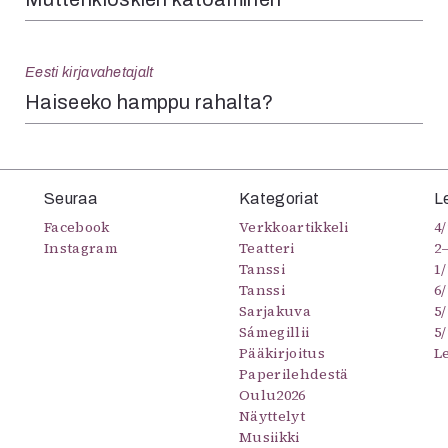
Eesti kirjavahetajalt
Haiseeko hamppu rahalta?
Seuraa
Kategoriat
L
Facebook
Verkkoartikkeli
4/
Instagram
Teatteri
2
Tanssi
1/
Tanssi
6/
Sarjakuva
5
Sámegillii
5/
Pääkirjoitus
L
Paperilehdestä
Oulu2026
Näyttelyt
Musiikki