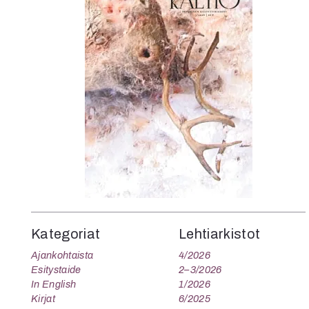
K
I
E
Kategoriat
Lehtiarkistot
Ajankohtaista
4/2026
Esitystaide
2–3/2026
In English
1/2026
Kirjat
6/2025