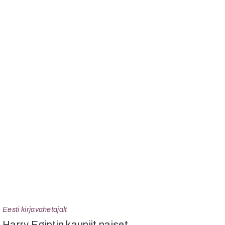
Eesti kirjavahetajalt
Harry Egiptin kauniit naiset