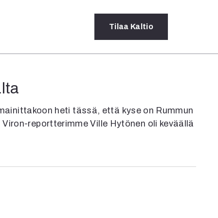
Tilaa
Kaltio
a
lta
rot
ssä
a, mainittakoon heti tässä, että kyse on Rummun
s
Viron-reportterimme Ville Hytönen oli keväällä
dot
y