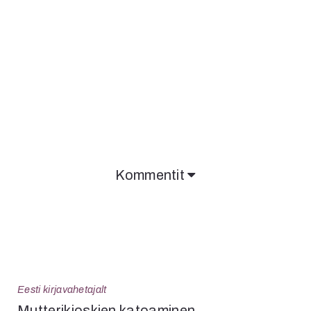
Kommentit
Eesti kirjavahetajalt
Mutteri­kioskien katoaminen