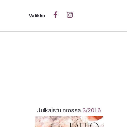
Sulje
Valikko
Ka
Verk
S
S
Pä
Pap
Julkaistu nrossa
3/2016