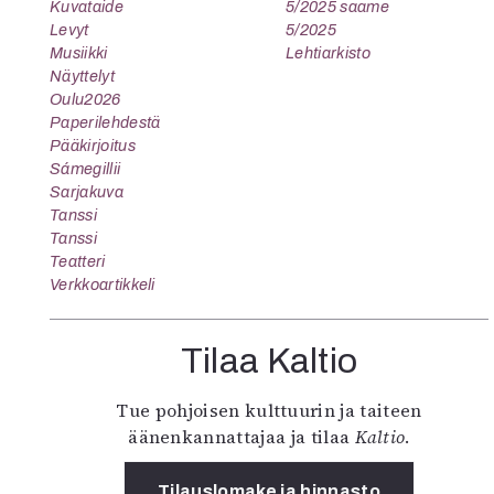
Kuvataide
5/2025 saame
Levyt
5/2025
Musiikki
Lehtiarkisto
Näyttelyt
Oulu2026
Paperilehdestä
Pääkirjoitus
Sámegillii
Sarjakuva
Tanssi
Tanssi
Teatteri
Verkkoartikkeli
Tilaa Kaltio
Tue pohjoisen kulttuurin ja taiteen
äänenkannattajaa ja tilaa
Kaltio
.
Tilauslomake ja hinnasto