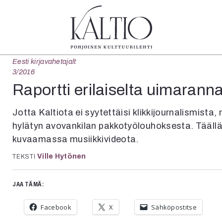
Eesti kirjavahetajalt
tegoriat
Lehdet
Info
3/2016
koartikkeli
4/2026
Tilaus j
Raportti erilaiselta uimaranna
Teatteri
2–3/2026
irtonume
Tanssi
1/2026
Yhteistyö
Jotta Kaltiota ei syytettäisi klikkijournalismist
Tanssi
6/2025
Toimitu
hylätyn avovankilan pakkotyölouhoksesta. Täällä 
arjakuva
5/2025 saame
Mediatie
kuvaamassa musiikkivideota.
ámegillii
5/2025
Kaltio r
äkirjoitus
Lehtiarkisto
Ville Hytönen
TEKSTI
erilehdestä
Oulu2026
JAA TÄMÄ:
Näyttelyt
Musiikki
Facebook
X
Sähköpostitse
Levyt