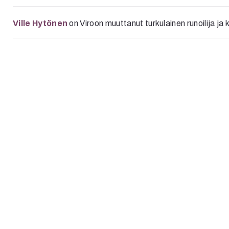
uvataide
Kirjat
Ville Hytönen
on Viroon muuttanut turkulainen runoilija ja 
n English
sitystaide
Arkisto