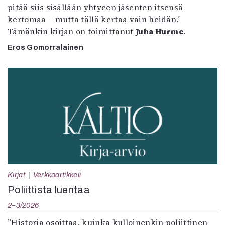
pitää siis sisällään yhtyeen jäsenten itsensä
kertomaa – mutta tällä kertaa vain heidän.”
Tämänkin kirjan on toimittanut
Juha Hurme
.
Eros Gomorralainen
Kirjat
Verkkoartikkeli
Poliittista luentaa
2–3/2026
”Historia osoittaa, kuinka kulloinenkin poliittinen