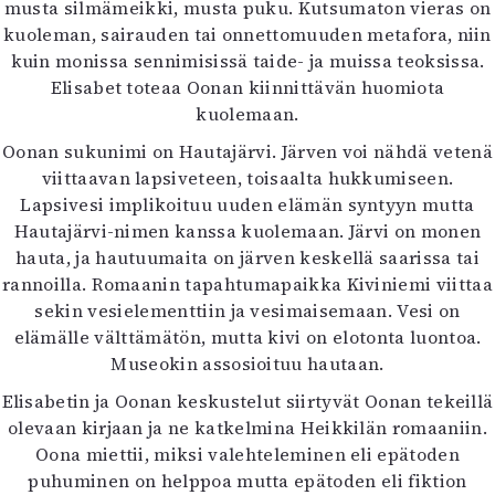
musta silmämeikki, musta puku. Kutsumaton vieras on
kuoleman, sairauden tai onnettomuuden metafora, niin
kuin monissa sennimisissä taide- ja muissa teoksissa.
Elisabet toteaa Oonan kiinnittävän huomiota
kuolemaan.
Oonan sukunimi on Hautajärvi. Järven voi nähdä vetenä
viittaavan lapsiveteen, toisaalta hukkumiseen.
Lapsivesi implikoituu uuden elämän syntyyn mutta
Hautajärvi-nimen kanssa kuolemaan. Järvi on monen
hauta, ja hautuumaita on järven keskellä saarissa tai
rannoilla. Romaanin tapahtumapaikka Kiviniemi viittaa
sekin vesielementtiin ja vesimaisemaan. Vesi on
elämälle välttämätön, mutta kivi on elotonta luontoa.
Museokin assosioituu hautaan.
Elisabetin ja Oonan keskustelut siirtyvät Oonan tekeillä
olevaan kirjaan ja ne katkelmina Heikkilän romaaniin.
Oona miettii, miksi valehteleminen eli epätoden
puhuminen on helppoa mutta epätoden eli fiktion