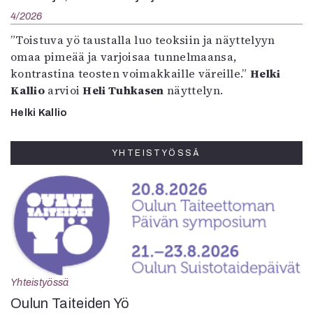
4/2026
”Toistuva yö taustalla luo teoksiin ja näyttelyyn
omaa pimeää ja varjoisaa tunnelmaansa,
kontrastina teosten voimakkaille väreille.”
Helki
Kallio
arvioi
Heli Tuhkasen
näyttelyn.
Helki Kallio
YHTEISTYÖSSÄ
Yhteistyössä
Oulun Taiteiden Yö