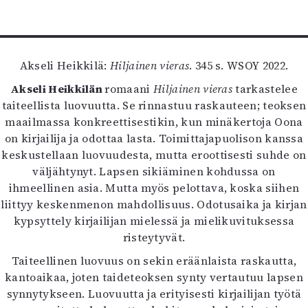
Kirjat
In English
Esitystaide
Arkisto
Akseli Heikkilä:
Hiljainen vieras
. 345 s. WSOY 2022.
Akseli Heikkilän
romaani
Hiljainen vieras
tarkastelee
Lehdet
taiteellista luovuutta. Se rinnastuu raskauteen; teoksen
4/2026
maailmassa konkreettisestikin, kun minäkertoja Oona
2–3/2026
on kirjailija ja odottaa lasta. Toimittajapuolison kanssa
1/2026
keskustellaan luovuudesta, mutta eroottisesti suhde on
6/2025
väljähtynyt. Lapsen sikiäminen kohdussa on
5/2025 saame
ihmeellinen asia. Mutta myös pelottava, koska siihen
5/2025
liittyy keskenmenon mahdollisuus. Odotusaika ja kirjan
Lehtiarkisto
kypsyttely kirjailijan mielessä ja mielikuvituksessa
risteytyvät.
Info
Taiteellinen luovuus on sekin eräänlaista raskautta,
Tilaus ja irtonumerot
kantoaikaa, joten taideteoksen synty vertautuu lapsen
Yhteistyössä
synnytykseen. Luovuutta ja erityisesti kirjailijan työtä
Toimitus