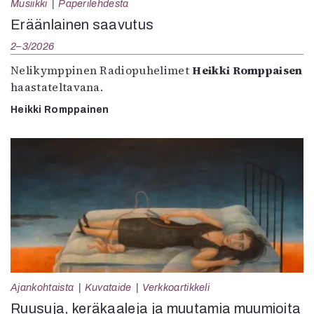
Musiikki
Paperilehdestä
Eräänlainen saavutus
2–3/2026
Nelikymppinen Radiopuhelimet
Heikki Romppaisen
haastateltavana.
Heikki Romppainen
Ajankohtaista
Kuvataide
Verkkoartikkeli
Ruusuja, keräkaaleja ja muutamia muumioita