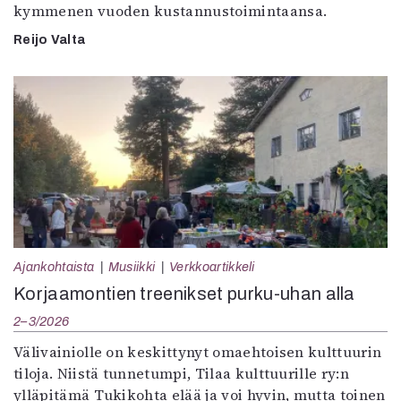
kymmenen vuoden kustannustoimintaansa.
Reijo Valta
Ajankohtaista
Musiikki
Verkkoartikkeli
Korjaamontien treenikset purku-uhan alla
2–3/2026
Välivainiolle on keskittynyt omaehtoisen kulttuurin
tiloja. Niistä tunnetumpi, Tilaa kulttuurille ry:n
ylläpitämä Tukikohta elää ja voi hyvin, mutta toinen