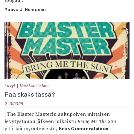
Joogaa”.
Paavo J. Heinonen
Levyt
Verkkoartikkeli
Paa skaks tässä?
2–3/2026
”The Blaster Masterin sukupolven mittaisen
levytystauon jälkeen julkaistu
Bring Me The Sun
yllättää myönteisesti”,
Eros Gomorralainen