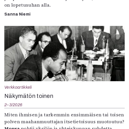
on lopetusuhan alla.
Sanna Niemi
Verkkoartikkeli
Näkymätön toinen
2–3/2026
Miten ihmisen ja tarkemmin ensimmäisen tai toisen
polven maahanmuuttajan itsetietoisuus muotoutuu?
Mousa
pohtii yksilön ja yhteiskunnan suhdetta