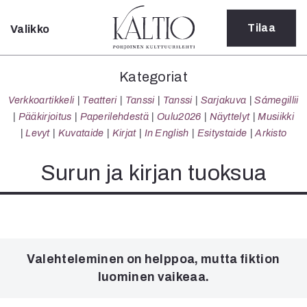
Tilaa
Valikko
Sulje
Kategoriat
Kategoriat
Verkkoartikkeli
Verkkoartikkeli
Teatteri
Tanssi
Tanssi
Sarjakuva
Sámegillii
Teatteri
Pääkirjoitus
Paperilehdestä
Oulu2026
Näyttelyt
Musiikki
Tanssi
Levyt
Kuvataide
Kirjat
In English
Esitystaide
Arkisto
Tanssi
Sarjakuva
Surun ja kirjan tuoksua
Sámegillii
Pääkirjoitus
Paperilehdestä
Oulu2026
Näyttelyt
Valehteleminen on helppoa, mutta fiktion
Musiikki
luominen vaikeaa.
Levyt
Kuvataide