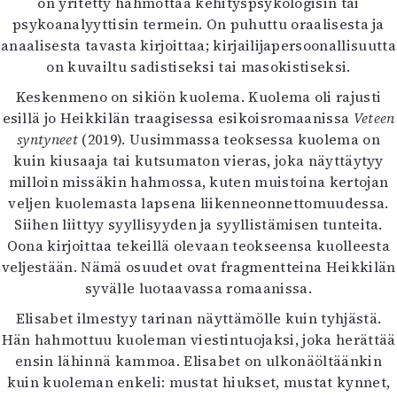
on yritetty hahmottaa kehityspsykologisin tai
Mediatiedot
psykoanalyyttisin termein. On puhuttu oraalisesta ja
Kaltio ry
anaalisesta tavasta kirjoittaa; kirjailijapersoonallisuutta
on kuvailtu sadistiseksi tai masokistiseksi.
Keskenmeno on sikiön kuolema. Kuolema oli rajusti
esillä jo Heikkilän traagisessa esikoisromaanissa
Veteen
syntyneet
(2019). Uusimmassa teoksessa kuolema on
kuin kiusaaja tai kutsumaton vieras, joka näyttäytyy
milloin missäkin hahmossa, kuten muistoina kertojan
veljen kuolemasta lapsena liikenneonnettomuudessa.
Siihen liittyy syyllisyyden ja syyllistämisen tunteita.
Oona kirjoittaa tekeillä olevaan teokseensa kuolleesta
veljestään. Nämä osuudet ovat fragmentteina Heikkilän
syvälle luotaavassa romaanissa.
Elisabet ilmestyy tarinan näyttämölle kuin tyhjästä.
Hän hahmottuu kuoleman viestintuojaksi, joka herättää
ensin lähinnä kammoa. Elisabet on ulkonäöltäänkin
kuin kuoleman enkeli: mustat hiukset, mustat kynnet,