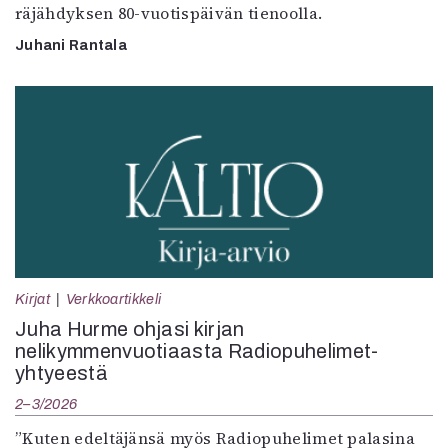
räjähdyksen 80-vuotispäivän tienoolla.
Juhani Rantala
Kirjat
Verkkoartikkeli
Juha Hurme ohjasi kirjan
nelikymmenvuotiaasta Radiopuhelimet-
yhtyeestä
2–3/2026
”Kuten edeltäjänsä myös Radiopuhelimet palasina