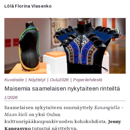
Lölä Florina Vlasenko
Kuvataide
Näyttelyt
Oulu2026
Paperilehdestä
Maisemia saamelaisen nykytaiteen rinteiltä
1/2026
Saamelaisen nykytaiteen suurnäyttely
Eanangiella –
Maan kieli
on yksi Oulun
kulttuuripääkaupunkivuoden kohokohdista.
Jenny
Kangasvuo
tutustui näyttelyyn.