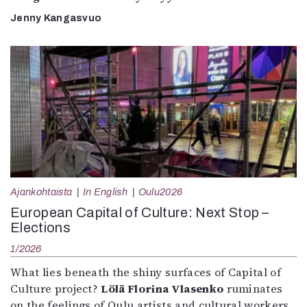
Jenny Kangasvuo
Ajankohtaista
In English
Oulu2026
European Capital of Culture: Next Stop –
Elections
1/2026
What lies beneath the shiny surfaces of Capital of
Culture project?
Lölä Florina Vlasenko
ruminates
on the feelings of Oulu artists and cultural workers