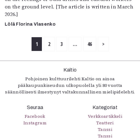
on the ground level. [The article is written in March
2026.]
Lölä Florina Vlasenko
1
2
3
…
46
>
Kaltio
Pohjoinen kulttuurilehti Kaltio on ainoa
pääkaupunkiseudun ulkopuolella yli 80 vuotta
säännöllisesti ilmestynyt valtakunnallinen mielipidelehti.
Seuraa
Kategoriat
Facebook
Verkkoartikkeli
Instagram
Teatteri
Tanssi
Tanssi