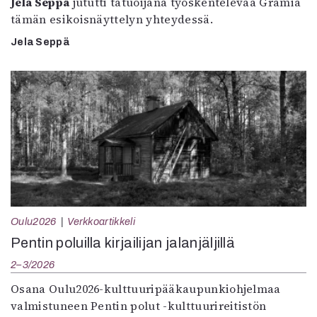
Jela Seppä
jututti tatuoijana työskentelevää Gramia
tämän esikoisnäyttelyn yhteydessä.
Jela Seppä
Oulu2026
Verkkoartikkeli
Pentin poluilla kirjailijan jalanjäljillä
2–3/2026
Osana Oulu2026-kulttuuripääkaupunkiohjelmaa
valmistuneen Pentin polut -kulttuurireitistön