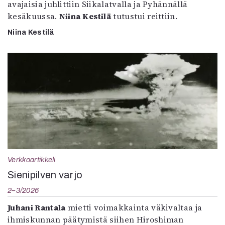
avajaisia juhlittiin Siikalatvalla ja Pyhännällä
kesäkuussa.
Niina Kestilä
tutustui reittiin.
Niina Kestilä
Verkkoartikkeli
Sienipilven varjo
2–3/2026
Juhani Rantala
mietti voimakkainta väkivaltaa ja
ihmiskunnan päätymistä siihen Hiroshiman