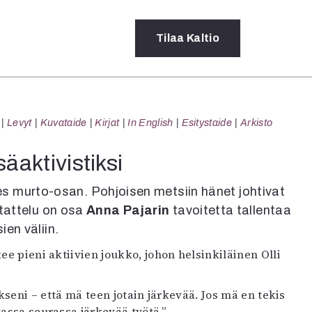
Tilaa
Kaltio
a
Levyt
Kuvataide
Kirjat
In English
Esitystaide
Arkisto
rot
ssä
äaktivistiksi
s
dot
s murto-osan. Pohjoisen metsiin hänet johtivat
y
tattelu on osa
Anna Pajarin
tavoitetta tallentaa
en väliin.
ee pieni aktiivien joukko, johon helsinkiläinen Olli
eni – että mä teen jotain järkevää. Jos mä en tekis
vassa seurassa järkevää työtä.”