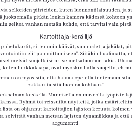
avia selkeiden piirteiden, kuten luonnontilaisuuden, ja s
 juoksemalla pitkän lenkin kamera kädessä kohteen ympä
niin selkeä vanhan metsän kohde, että tarvitsi vain pistä
Kartoittaja-keräilijä
puhelukortit, sittemmin käävät, sammalet ja jäkälät, pitä
nventointiin eli ”pommittamiseen”. Siitäkin huolimatta, e
iset metsät suojeltaisiin itse metsäluonnon takia. Uhana
t, kuten lutikkakääpä, ovat myöskin lailla suojeltu, eli 
kiminen on myös sitä, että haluaa opetella tuntemaan sit
rakkautta sitä luontoa kohtaan.”
koelman keskellä. Mannisella on museolla työpiste laj
kanssa. Ryhmä toi reissuilta näytteitä, jotka määriteltii
n lista on ohjannut kartoittajien lajiston keruuta kolm
a selvittää vanhan metsän lajiston dynamiikkaa ja että s
argumentti.