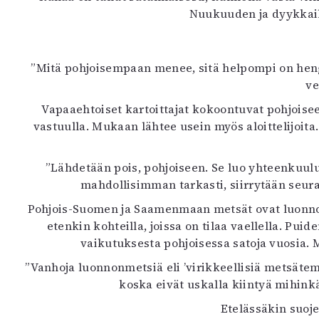
Nuukuuden ja dyykkail
”Mitä pohjoisempaan menee, sitä helpompi on hengi
ve
Vapaaehtoiset kartoittajat kokoontuvat pohjoisee
vastuulla. Mukaan lähtee usein myös aloittelijoit
”Lähdetään pois, pohjoiseen. Se luo yhteenkuul
mahdollisimman tarkasti, siirrytään seuraa
Pohjois-Suomen ja Saamenmaan metsät ovat luonnonti
etenkin kohteilla, joissa on tilaa vaellella. P
vaikutuksesta pohjoisessa satoja vuosia. 
”Vanhoja luonnonmetsiä eli ’virikkeellisiä metsätem
koska eivät uskalla kiintyä mihinkää
Etelässäkin suoje