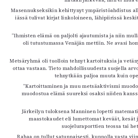
K
Masennukseksikin kehittynyt ympäristöahdistus alk
iässä tulivat kirjat linkoloineen, lähipiirissä ke
I
E
”Ihmisten elämä on paljolti ajautumista ja niin mul
oli tutustumassa Venäjän mettiin. Ne avasi hom
Metsäryhmä oli tuolloin tehnyt kartoituksia ja vetän
ottaa vastaan. Tieto mahdollisuudesta suojella arvo
tehnytkään paljoa muuta kuin opet
”Kartoittaminen ja muu metsäaktivismi muodosti
muodostua elämä suureksi osaksi niiden kanssa, 
Järkeilyn tuloksena Manninen lopetti matematiik
maastokaudet eli lumettomat keväät, kesät 
suojeluraporttien teossa tai h
Rahaa on tullut satunnaisesti, kunnolla vasta vii