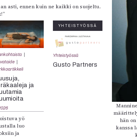
 asti, ennen kuin ne kaikki on suojeltu.
!”
YHTEISTYÖSSÄ
ankohtaista
Yhteistyössä
vataide
Gusto Partners
rkkoartikkeli
uusuja,
räkaaleja ja
uutamia
uumioita
Manninen
2026
määrittel
oistuva yö
hän on 
ustalla luo
kanssa l
oksiin ja