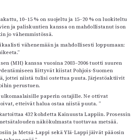
akattu, 10–15 % on suojeltu ja 15–20 % on luokiteltu
ivien ja paliskuntien kanssa on mahdollistanut ison
kin jo vähemmistössä.
dikaalisti vähenemään ja mahdollisesti loppumaan:
uikeeta.”
ksen (MH) kanssa vuosina 2003–2006 tuotti suuren
ydentämiseen liittyvät kiistat Pohjois-Suomen
ottei niistä tulisi ostettua puuta. Järjestöaktiivit
toihin perustuen.
ulkomaalaisille paperin ostajille. Ne ottivat
ivat, etteivät halua ostaa niistä puuta. ”
t kartoittaa 432 kohdetta Kainuusta Lappiin. Prosessin
n metsätalouden näkökulmasta tuottavaa metsää.
 osiin ja Metsä-Lappi sekä Ylä-Lappi jäivät pääosin
un takana enää.”