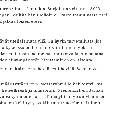
uuren pinta-alan takia. Suojeluun voitetun 15 000
ri. Vaikka hän tuolloin oli kartoittanut vasta pari
ä jalkaa toisen eteen.
vät uteliaisuutta yllä. On hyvin tervetullutta, jos
ttä kyseessä on hieman ristiriitainen työkalu –
lainen tai vanhaa metsää indikoiva lajisto on aina
niiden elinympäristön hävittäminen on laitonta.
ä ennen, kuin se mahdollisesti häviää. Se on myös
imääritystä varten. Metsäryhmälle kehkeytyi 1990–
n tieteellisesti ja museoitiin. Niemelän kehittämän
en vuosikymmenen ajan. Tämä yhteistyö on Mannisen
iitä on kehittynyt vakiintunut suojelupoliittinen