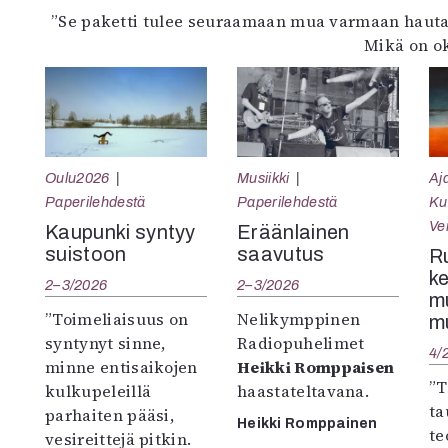
”Se paketti tulee seuraamaan mua varmaan hautaan
Mikä on ok
Oulu2026
Musiikki
Aj
Paperilehdestä
Paperilehdestä
Ku
Ve
Kaupunki syntyy
Eräänlainen
suistoon
saavutus
R
ke
2–3/2026
2–3/2026
m
”Toimeliaisuus on
Nelikymppinen
m
syntynyt sinne,
Radiopuhelimet
4/
minne entisaikojen
Heikki Romppaisen
”T
kulkupeleillä
haastateltavana.
ta
parhaiten pääsi,
Heikki Romppainen
te
vesireittejä pitkin.