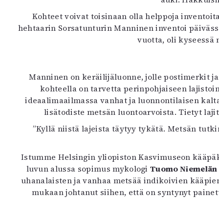
Kohteet voivat toisinaan olla helppoja inventoit
hehtaarin Sorsatunturin Manninen inventoi päivässä
vuotta, oli kyseessä 
Manninen on keräilijäluonne, jolle postimerkit ja 
kohteella on tarvetta perinpohjaiseen lajistoi
ideaalimaailmassa vanhat ja luonnontilaisen kalta
lisätodiste metsän luontoarvoista. Tietyt laji
”Kyllä niistä lajeista täytyy tykätä. Metsän tut
Istumme Helsingin yliopiston Kasvimuseon kääpäko
luvun alussa sopimus mykologi
Tuomo Niemelän
uhanalaisten ja vanhaa metsää indikoivien kääpie
mukaan johtanut siihen, että on syntynyt painett