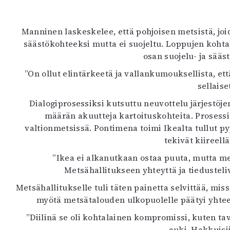
Manninen laskeskelee, että pohjoisen metsistä, joid
säästökohteeksi mutta ei suojeltu. Loppujen kohtal
osan suojelu- ja sää
”On ollut elintärkeetä ja vallankumouksellista, 
sellaise
Dialogiprosessiksi kutsuttu neuvottelu järjestö
määrän akuutteja kartoituskohteita. Prosessi
valtionmetsissä. Pontimena toimi Ikealta tullut pyy
tekivät kiireell
”Ikea ei alkanutkaan ostaa puuta, mutta me t
Metsähallitukseen yhteyttä ja tiedusteliv
Metsähallitukselle tuli täten painetta selvittää, mis
myötä metsätalouden ulkopuolelle päätyi yhtee
”Diilinä se oli kohtalainen kompromissi, kuten tav
auki. Hakkuisii