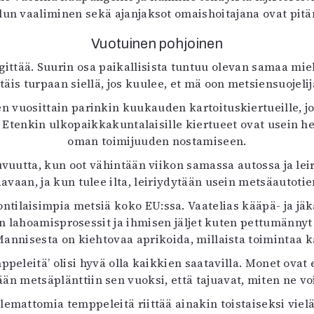
un vaaliminen sekä ajanjaksot omaishoitajana ovat pitän
Vuotuinen pohjoinen
ttää. Suurin osa paikallisista tuntuu olevan samaa mielt
täis turpaan siellä, jos kuulee, et mä oon metsiensuojelij
n vuosittain parinkin kuukauden kartoituskiertueille, joi
a. Etenkin ulkopaikkakuntalaisille kiertueet ovat usein
oman toimijuuden nostamiseen.
uvuutta, kun oot vähintään viikon samassa autossa ja le
vaan, ja kun tulee ilta, leiriydytään usein metsäautotie
laisimpia metsiä koko EU:ssa. Vaatelias kääpä- ja jäkäl
uiden lahoamisprosessit ja ihmisen jäljet kuten pettumänn
Mannisesta on kiehtovaa aprikoida, millaista toimintaa 
ppeleitä’ olisi hyvä olla kaikkien saatavilla. Monet ov
n metsäplänttiin sen vuoksi, että tajuavat, miten ne voiv
lemattomia temppeleitä riittää ainakin toistaiseksi vielä