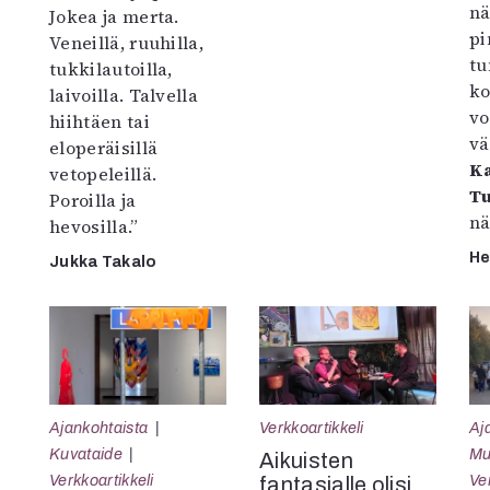
nä
Jokea ja merta.
pi
Veneillä, ruuhilla,
tu
tukkilautoilla,
ko
laivoilla. Talvella
vo
hiihtäen tai
vä
eloperäisillä
Ka
vetopeleillä.
T
Poroilla ja
nä
hevosilla.”
He
Jukka Takalo
Ajankohtaista
Verkkoartikkeli
Aj
Kuvataide
Mu
Aikuisten
Verkkoartikkeli
Ve
fantasialle olisi