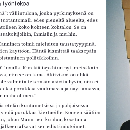
ja työntekoa
önä”: väliintulona, jonka pyrkimyksenä on
uotantomalli edes pieneltä alueelta, edes
ntolleen koko kohteen kohtalon. Se on
ssakokijoihin, ihmisiin ja muihin.
Manninen toimii mieluiten taustatyyppinä,
iden käyttöön. Häntä kismittää taaksepäin
koistaminen poliitikkoihin.
 80-luvulla. Kun tää tapahtuu nyt, metsäkato
ssa, niin se on tämä. Aktivismi on ehkä
 ole valmiita tekemään asioita hyvin, niin ei
arpeeksi porukkaa vaatimassa ja näyttämässä,
n mahdollinen.”
a etelän kuntametsissä ja pohjoisessa
viedä porukkaa kiertueille. Koneen säätiön
n, johon Manninen kuuluu, koostama
jälkeen alkavat sen edistämistoimet.