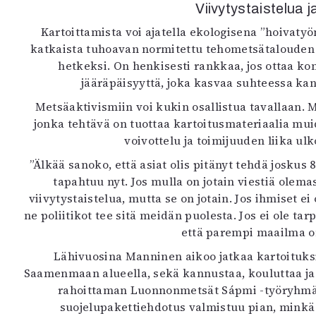
Viivytystaistelua 
Kartoittamista voi ajatella ekologisena ”hoivaty
katkaista tuhoavan normitettu tehometsätalouden t
hetkeksi. On henkisesti rankkaa, jos ottaa ko
jääräpäisyyttä, joka kasvaa suhteessa kan
Metsäaktivismiin voi kukin osallistua tavallaan. 
jonka tehtävä on tuottaa kartoitusmateriaalia mu
voivottelu ja toimijuuden liika ul
”Älkää sanoko, että asiat olis pitänyt tehdä joskus
tapahtuu nyt. Jos mulla on jotain viestiä olema
viivytystaistelua, mutta se on jotain. Jos ihmiset ei
ne poliitikot tee sitä meidän puolesta. Jos ei ole t
että parempi maailma o
Lähivuosina Manninen aikoo jatkaa kartoituksi
Saamenmaan alueella, sekä kannustaa, kouluttaa ja 
rahoittaman Luonnonmetsät Sápmi -työryhmä
suojelupakettiehdotus valmistuu pian, minkä 