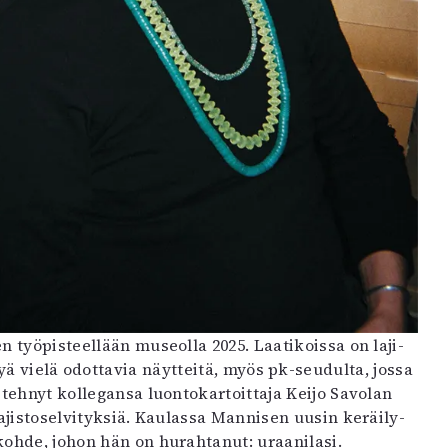
 työ­­pisteellään museolla 2025. Laatikoissa on laji­
yä vielä odottavia näytteitä, myös pk-seudulta, jossa
tehnyt kollegansa luonto­kartoittaja Keijo Savolan
ajisto­selvityksiä. Kaulassa Mannisen uusin keräily­
kohde, johon hän on hurahtanut: uraani­lasi.