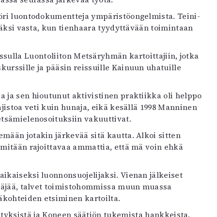
öri luontodokumentteja ympäristöongelmista. Teini-
mmäksi vasta, kun tienhaara tyydyttävään toimintaan
ssulla Luontoliiton Metsäryhmän kartoittajiin, jotka
urssille ja pääsin reissuille Kainuun uhatuille
a ja sen hioutunut aktivistinen praktiikka oli helppo
ajistoa veti kuin hunaja, eikä kesällä 1998 Manninen
etsämielenosoituksiin vakuuttivat.
mään jotakin järkevää sitä kautta. Alkoi sitten
a mitään rajoittavaa ammattia, että mä voin ehkä
aikaiseksi luonnonsuojelijaksi. Vienan jälkeiset
enäjää, talvet toimistohommissa muun muassa
äkohteiden etsiminen kartoilta.
vityksistä ja Koneen säätiön tukemista hankkeista.