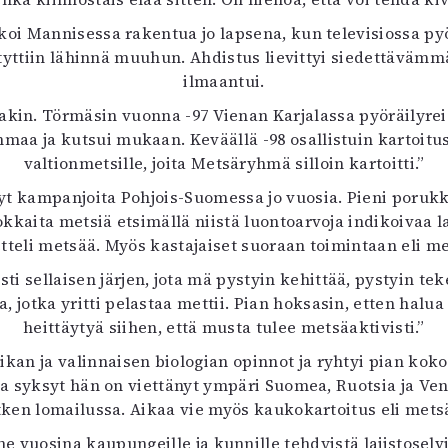
uvataide
oi Mannisessa rakentua jo lapsena, kun televisiossa py
Kirjat
skityttiin lähinnä muuhun. Ahdistus lievittyi siedettävä
n English
ilmaantui.
sitystaide
Arkisto
lakin. Törmäsin vuonna -97 Vienan Karjalassa pyöräilyrei
maa ja kutsui mukaan. Keväällä -98 osallistuin kartoitusk
valtionmetsille, joita Metsäryhmä silloin kartoitti.”
yt kampanjoita Pohjois-Suomessa jo vuosia. Pieni porukk
kkaita metsiä etsimällä niistä luontoarvoja indikoivaa l
teli metsää. Myös kastajaiset suoraan toimintaan eli m
 sellaisen järjen, jota mä pystyin kehittää, pystyin teke
jotka yritti pelastaa mettii. Pian hoksasin, etten halu
heittäytyä siihen, että musta tulee metsäaktivisti.”
an ja valinnaisen biologian opinnot ja ryhtyi pian koko
ja syksyt hän on viettänyt ympäri Suomea, Ruotsia ja V
etken lomailussa. Aikaa vie myös kaukokartoitus eli mets
me vuosina kaupungeille ja kunnille tehdyistä lajistosel