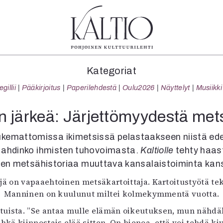
tegoriat
Lehdet
Info
Kategoriat
koartikkeli
4/2026
Tilaus j
illii
Pääkirjoitus
Paperilehdestä
Oulu2026
Näyttelyt
Musiikki
Teatteri
2–3/2026
irtonume
Tanssi
1/2026
Yhteistyö
n järkeä: Järjettömyydestä mets
Tanssi
6/2025
Toimitu
arjakuva
5/2025 saame
Mediatie
lukemattomissa ikimetsissä pelastaakseen niistä ede
ámegillii
5/2025
Kaltio r
a ahdinko ihmisten tuhovoimasta.
Kaltiolle
tehty haas
äkirjoitus
Lehtiarkisto
jien metsähistoriaa muuttava kansalaistoiminta kansi
erilehdestä
jä on vapaaehtoinen metsäkartoittaja. Kartoitustyötä tek
Oulu2026
Manninen on kuulunut miltei kolmekymmentä vuotta.
Näyttelyt
Musiikki
uista. ”Se antaa mulle elämän oikeutuksen, mun nähdäks
Levyt
hkä kiinnostais elää sitten. On hienoa, että voi tehdä ki