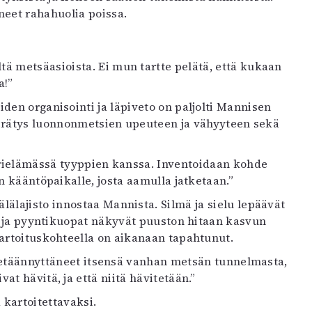
eet rahahuolia poissa.
ä metsäasioista. Ei mun tartte pelätä, että kukaan
a!”
den organisointi ja läpiveto on paljolti Mannisen
 herätys luonnonmetsien upeuteen ja vähyyteen sekä
irielämässä tyyppien kanssa. Inventoidaan kohde
n kääntöpaikalle, josta aamulla jatketaan.”
älajisto innostaa Mannista. Silmä ja sielu lepäävät
yt ja pyyntikuopat näkyvät puuston hitaan kasvun
kartoituskohteella on aikanaan tapahtunut.
at etäännyttäneet itsensä vanhan metsän tunnelmasta,
at hävitä, ja että niitä hävitetään.”
 kartoitettavaksi.