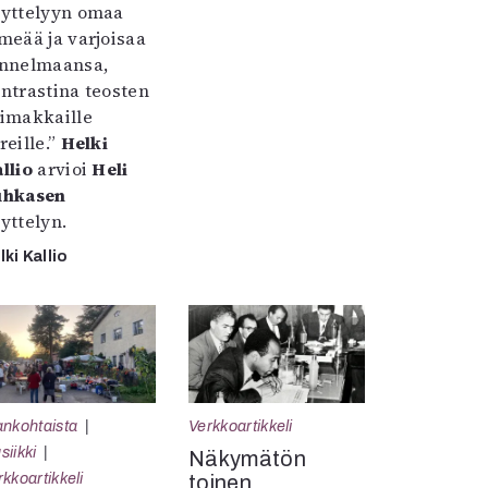
yttelyyn omaa
meää ja varjoisaa
nnelmaansa,
ntrastina teosten
imakkaille
reille.”
Helki
llio
arvioi
Heli
uhkasen
yttelyn.
lki Kallio
ankohtaista
Verkkoartikkeli
siikki
Näkymätön
rkkoartikkeli
toinen