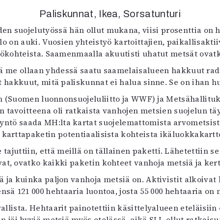
Paliskunnat, Ikea, Sorsatunturi
en suojelutyössä hän ollut mukana, viisi prosenttia on h
o on auki. Vuosien yhteistyö kartoittajien, paikallisakti
stökohteista. Saamenmaalla akuutisti uhatut metsät ovat
että me ollaan yhdessä saatu saamelaisalueen hakkuut ra
t hakkuut, mitä paliskunnat ei halua sinne. Se on ihan h
jen (Suomen luonnonsuojeluliitto ja WWF) ja Metsähallitu
n tavoitteena oli ratkaista vanhojen metsien suojelun tä
ntö saada MH:lta kartat suojelemattomista arvometsistä, j
ä karttapaketin potentiaalisista kohteista ikäluokkakart
ajuttiin, että meillä on tällainen paketti. Lähetettiin se 
at, ovatko kaikki paketin kohteet vanhoja metsiä ja kerto
sä ja kuinka paljon vanhoja metsiä on. Aktivistit alkoiva
nsä 121 000 hehtaaria luontoa, josta 55 000 hehtaaria o
allista. Hehtaarit painotettiin käsittelyalueen eteläisiin
n jäi hyviä metsiä myös etelässä, eikä SLL ollut ratkais