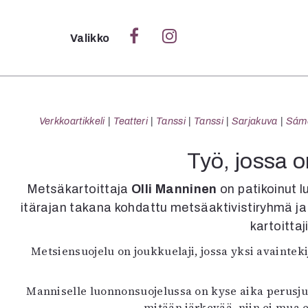
Sulje
Valikko
Ka
Verk
Verkkoartikkeli
Teatteri
Tanssi
Tanssi
Sarjakuva
Sámeg
Työ, jossa o
S
Metsäkartoittaja
Olli Manninen
on patikoinut 
S
itärajan takana kohdattu metsäaktivistiryhmä j
Pä
kartoitta
Pap
Metsiensuojelu on joukkuelaji, jossa yksi avainteki
Manniselle luonnonsuojelussa on kyse aika perusjut
mitään järkevää, niin ei mua e