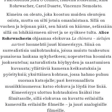
Kirjat
Rohrwacher, Carol Duarte, Vincenzo Nemolato.
In English
Esitystaide
Kimeira on olento, joka koostuu muiden olentojen
Arkisto
osista, mutta on silti jotain omanlaistaan. Sillä on
vuohen ja leijonan päät, sen häntä on käärme, selässään
sillä on lohikäärmeen siivet ja se syöksee tulta.
Alice
Lehdet
Rohrwacherin
ohjaamaa elokuvaa
La chimera – sielujen
4/2026
aarteet
luonnehtii juuri kimeerisyys. Siinä on
2–3/2026
surrealistisia unikohtauksia, joissa muisto tunkeutuu
1/2026
punaisena lankana nykyhetkeen; nopeutettua koomista
6/2025
juoksentelua; naturalistista köyhyyden ja saastumisen
5/2025 saame
kuvausta; yllättäviä kameran keikautuksia ja
5/2025
pyörityksiä; yksittäinen kohtaus, jossa hahmo puhuu
Lehtiarkisto
suoraan katsojalle; pari kerronnallista
musiikkinumeroa: katso elokuva ja löydä itse lisää.
Info
Kimeerisyys ulottuu kohtauksien lisäksi itse
filmitasolle, sillä elokuvaa on kuvattu erilaisilla
Tilaus ja irtonumerot
kameroilla erilaisille filmeille – ja juuri analogisille
Yhteistyössä
filmeille.
Toimitus