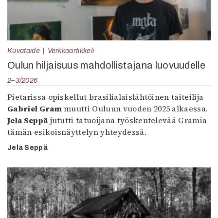
Kuvataide
Verkkoartikkeli
Oulun hiljaisuus mahdollistajana luovuudelle
2–3/2026
Pietarissa opiskellut brasilialaislähtöinen taiteilija
Gabriel Gram
muutti Ouluun vuoden 2025 alkaessa.
Jela Seppä
jututti tatuoijana työskentelevää Gramia
tämän esikoisnäyttelyn yhteydessä.
Jela Seppä