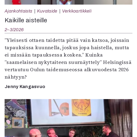
Ajankohtaista
Kuvataide
Verkkoartikkeli
Kaikille aisteille
2–3/2026
”Yleisesti ottaen taidetta pitää vain katsoa, joissain
tapauksissa kuunnella, joskus jopa haistella, mutta
ei missään tapauksessa koskea.” Kuinka
”saamelaisen nykytaiteen suurnäyttely” Helsingissä
vertautuu Oulun taidemuseossa alkuvuodesta 2026
nähtyyn?
Jenny Kangasvuo