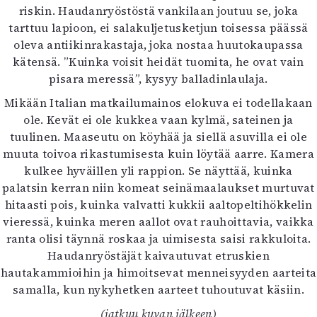
riskin. Haudanryöstöstä vankilaan joutuu se, joka
tarttuu lapioon, ei salakuljetusketjun toisessa päässä
oleva antiikinrakastaja, joka nostaa huutokaupassa
kätensä. ”Kuinka voisit heidät tuomita, he ovat vain
pisara meressä”, kysyy balladinlaulaja.
Mikään Italian matkailumainos elokuva ei todellakaan
ole. Kevät ei ole kukkea vaan kylmä, sateinen ja
tuulinen. Maaseutu on köyhää ja siellä asuvilla ei ole
muuta toivoa rikastumisesta kuin löytää aarre. Kamera
kulkee hyväillen yli rappion. Se näyttää, kuinka
palatsin kerran niin komeat seinämaalaukset murtuvat
hitaasti pois, kuinka valvatti kukkii aaltopeltihökkelin
vieressä, kuinka meren aallot ovat rauhoittavia, vaikka
ranta olisi täynnä roskaa ja uimisesta saisi rakkuloita.
Haudanryöstäjät kaivautuvat etruskien
hautakammioihin ja himoitsevat menneisyyden aarteita
samalla, kun nykyhetken aarteet tuhoutuvat käsiin.
(jatkuu kuvan jälkeen)