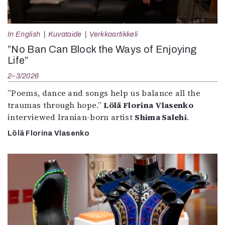
In English
Kuvataide
Verkkoartikkeli
”No Ban Can Block the Ways of Enjoying
Life”
2–3/2026
”Poems, dance and songs help us balance all the
traumas through hope.”
Lölä Florina Vlasenko
interviewed Iranian-born artist
Shima Salehi
.
Lölä Florina Vlasenko