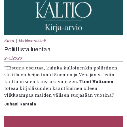
Kirjat
Verkkoartikkeli
Poliittista luentaa
2–3/2026
”Historia osoittaa, kuinka kulloinenkin poliittinen
säätila on heijastunut Suomen ja Venäjän välisiin
kulttuuriseen kanssakäymiseen.
Tomi Huttunen
toteaa kirjallisuuden kääntäminen olleen
vilkkaampaa maiden välisen suojasään vuosina.”
Juhani Rantala