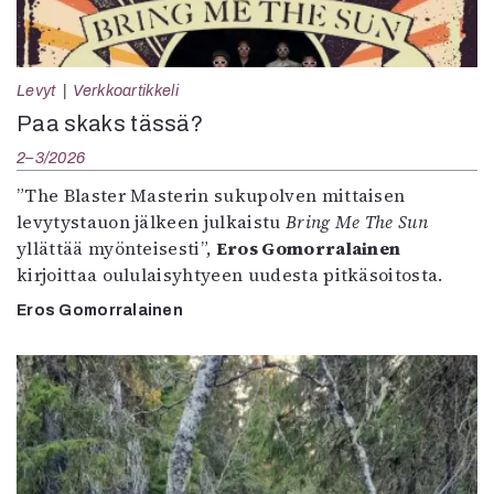
Levyt
Verkkoartikkeli
Paa skaks tässä?
2–3/2026
”The Blaster Masterin sukupolven mittaisen
levytystauon jälkeen julkaistu
Bring Me The Sun
yllättää myönteisesti”,
Eros Gomorralainen
kirjoittaa oululaisyhtyeen uudesta pitkäsoitosta.
Eros Gomorralainen