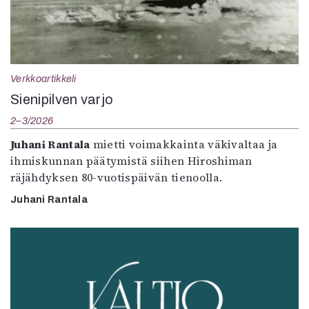
Verkkoartikkeli
Sienipilven varjo
2–3/2026
Juhani Rantala
mietti voimakkainta väkivaltaa ja
ihmiskunnan päätymistä siihen Hiroshiman
räjähdyksen 80-vuotispäivän tienoolla.
Juhani Rantala