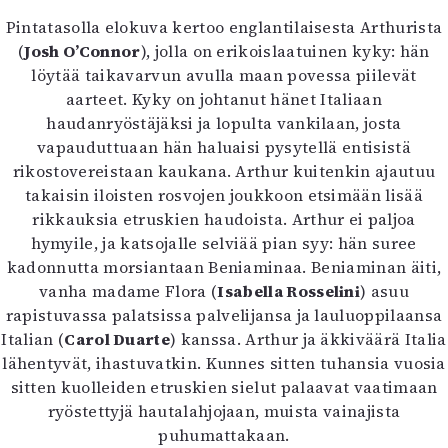
Mediatiedot
Pintatasolla elokuva kertoo englantilaisesta Arthurista
Kaltio ry
(
Josh O’Connor
), jolla on erikoislaatuinen kyky: hän
löytää taikavarvun avulla maan povessa piilevät
aarteet. Kyky on johtanut hänet Italiaan
haudanryöstäjäksi ja lopulta vankilaan, josta
vapauduttuaan hän haluaisi pysytellä entisistä
rikostovereistaan kaukana. Arthur kuitenkin ajautuu
takaisin iloisten rosvojen joukkoon etsimään lisää
rikkauksia etruskien haudoista. Arthur ei paljoa
hymyile, ja katsojalle selviää pian syy: hän suree
kadonnutta morsiantaan Beniaminaa. Beniaminan äiti,
vanha madame Flora (
Isabella Rosselini
) asuu
rapistuvassa palatsissa palvelijansa ja lauluoppilaansa
Italian (
Carol Duarte
) kanssa. Arthur ja äkkiväärä Italia
lähentyvät, ihastuvatkin. Kunnes sitten tuhansia vuosia
sitten kuolleiden etruskien sielut palaavat vaatimaan
ryöstettyjä hautalahjojaan, muista vainajista
puhumattakaan.