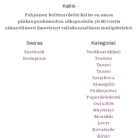
Kaltio
Pohjoinen kulttuurilehti Kaltio on ainoa
pääkaupunkiseudun ulkopuolella yli 80 vuotta
säännöllisesti ilmestynyt valtakunnallinen mielipidelehti.
Seuraa
Kategoriat
Facebook
Verkkoartikkeli
Instagram
Teatteri
Tanssi
Tanssi
Sarjakuva
Sámegillii
Pääkirjoitus
Paperilehdestä
Oulu2026
Näyttelyt
Musiikki
Levyt
Kuvataide
Kirjat