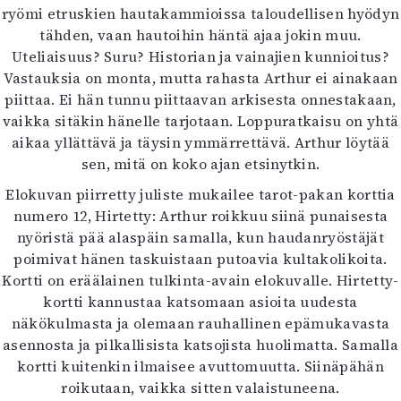
ryömi etruskien hautakammioissa taloudellisen hyödyn
tähden, vaan hautoihin häntä ajaa jokin muu.
Uteliaisuus? Suru? Historian ja vainajien kunnioitus?
Vastauksia on monta, mutta rahasta Arthur ei ainakaan
piittaa. Ei hän tunnu piittaavan arkisesta onnestakaan,
vaikka sitäkin hänelle tarjotaan. Loppuratkaisu on yhtä
aikaa yllättävä ja täysin ymmärrettävä. Arthur löytää
sen, mitä on koko ajan etsinytkin.
Elokuvan piirretty juliste mukailee tarot-pakan korttia
numero 12, Hirtetty: Arthur roikkuu siinä punaisesta
nyöristä pää alaspäin samalla, kun haudanryöstäjät
poimivat hänen taskuistaan putoavia kultakolikoita.
Kortti on eräälainen tulkinta-avain elokuvalle. Hirtetty-
kortti kannustaa katsomaan asioita uudesta
näkökulmasta ja olemaan rauhallinen epämukavasta
asennosta ja pilkallisista katsojista huolimatta. Samalla
kortti kuitenkin ilmaisee avuttomuutta. Siinäpähän
roikutaan, vaikka sitten valaistuneena.