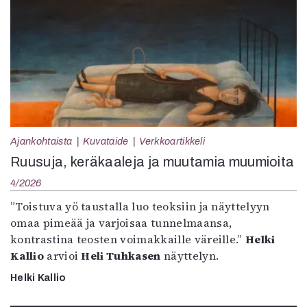
Ajankohtaista
Kuvataide
Verkkoartikkeli
Ruusuja, keräkaaleja ja muutamia muumioita
4/2026
”Toistuva yö taustalla luo teoksiin ja näyttelyyn
omaa pimeää ja varjoisaa tunnelmaansa,
kontrastina teosten voimakkaille väreille.”
Helki
Kallio
arvioi
Heli Tuhkasen
näyttelyn.
Helki Kallio