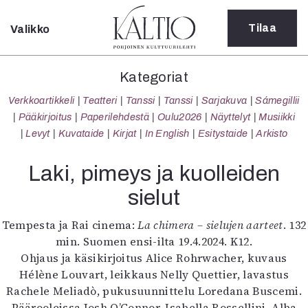
Tilaa
Valikko
Sulje
Kategoriat
Kategoriat
Verkkoartikkeli
Verkkoartikkeli
Teatteri
Tanssi
Tanssi
Sarjakuva
Sámegillii
Teatteri
Pääkirjoitus
Paperilehdestä
Oulu2026
Näyttelyt
Musiikki
Tanssi
Levyt
Kuvataide
Kirjat
In English
Esitystaide
Arkisto
Tanssi
Sarjakuva
Laki, pimeys ja kuolleiden
Sámegillii
sielut
Pääkirjoitus
Paperilehdestä
Tempesta ja Rai cinema:
La chimera – sielujen aarteet
. 132
Oulu2026
min. Suomen ensi-ilta 19.4.2024. K12.
Näyttelyt
Ohjaus ja käsikirjoitus Alice Rohrwacher, kuvaus
Musiikki
Hélène Louvart, leikkaus Nelly Quettier, lavastus
Levyt
Rachele Meliadò, pukusuunnittelu Loredana Buscemi.
Kuvataide
Päärooleissa Josh O’Connor, Isabella Rossellini, Alba