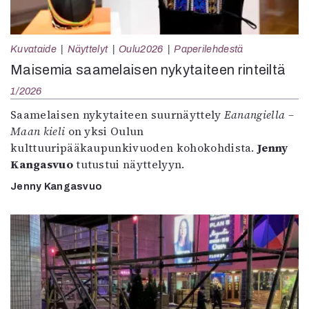
Kuvataide
Näyttelyt
Oulu2026
Paperilehdestä
Maisemia saamelaisen nykytaiteen rinteiltä
1/2026
Saamelaisen nykytaiteen suurnäyttely
Eanangiella –
Maan kieli
on yksi Oulun
kulttuuripääkaupunkivuoden kohokohdista.
Jenny
Kangasvuo
tutustui näyttelyyn.
Jenny Kangasvuo