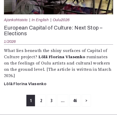
Ajankohtaista
In English
Oulu2026
European Capital of Culture: Next Stop –
Elections
1/2026
What lies beneath the shiny surfaces of Capital of
Culture project?
Lölä Florina Vlasenko
ruminates
on the feelings of Oulu artists and cultural workers
on the ground level. [The article is written in March
2026.]
Lölä Florina Vlasenko
1
2
3
…
46
>