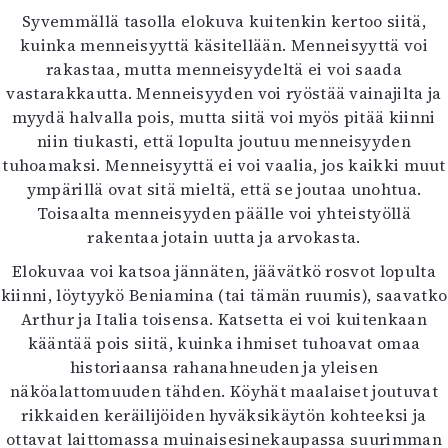
Syvemmällä tasolla elokuva kuitenkin kertoo siitä,
kuinka menneisyyttä käsitellään. Menneisyyttä voi
rakastaa, mutta menneisyydeltä ei voi saada
vastarakkautta. Menneisyyden voi ryöstää vainajilta ja
myydä halvalla pois, mutta siitä voi myös pitää kiinni
niin tiukasti, että lopulta joutuu menneisyyden
tuhoamaksi. Menneisyyttä ei voi vaalia, jos kaikki muut
ympärillä ovat sitä mieltä, että se joutaa unohtua.
Toisaalta menneisyyden päälle voi yhteistyöllä
rakentaa jotain uutta ja arvokasta.
Elokuvaa voi katsoa jännäten, jäävätkö rosvot lopulta
kiinni, löytyykö Beniamina (tai tämän ruumis), saavatko
Arthur ja Italia toisensa. Katsetta ei voi kuitenkaan
kääntää pois siitä, kuinka ihmiset tuhoavat omaa
historiaansa rahanahneuden ja yleisen
näköalattomuuden tähden. Köyhät maalaiset joutuvat
rikkaiden keräilijöiden hyväksikäytön kohteeksi ja
ottavat laittomassa muinaisesinekaupassa suurimman