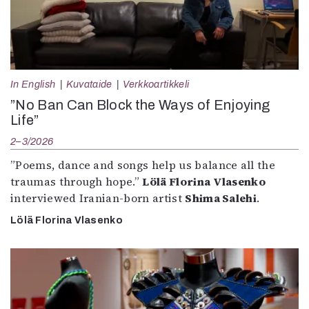
In English
Kuvataide
Verkkoartikkeli
”No Ban Can Block the Ways of Enjoying
Life”
2–3/2026
”Poems, dance and songs help us balance all the
traumas through hope.”
Lölä Florina Vlasenko
interviewed Iranian-born artist
Shima Salehi
.
Lölä Florina Vlasenko