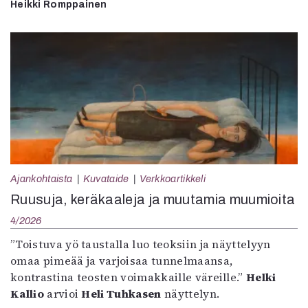
Heikki Romppainen
Ajankohtaista
Kuvataide
Verkkoartikkeli
Ruusuja, keräkaaleja ja muutamia muumioita
4/2026
”Toistuva yö taustalla luo teoksiin ja näyttelyyn
omaa pimeää ja varjoisaa tunnelmaansa,
kontrastina teosten voimakkaille väreille.”
Helki
Kallio
arvioi
Heli Tuhkasen
näyttelyn.