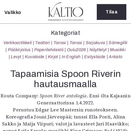
Tilaa
Valikko
Sulje
Kategoriat
Kategoriat
Verkkoartikkeli
Verkkoartikkeli
Teatteri
Tanssi
Tanssi
Sarjakuva
Sámegillii
Teatteri
Pääkirjoitus
Paperilehdestä
Oulu2026
Näyttelyt
Musiikki
Tanssi
Levyt
Kuvataide
Kirjat
In English
Esitystaide
Arkisto
Tanssi
Sarjakuva
Tapaamisia Spoon Riverin
Sámegillii
hautausmaalla
Pääkirjoitus
Paperilehdestä
Routa Company:
Spoon River antologia
. Ensi-ilta Kajaanin
Oulu2026
Generaattorissa 1.4.2022.
Näyttelyt
Perustuu Edgar Lee Mastersin runoteokseen.
Musiikki
Koreografia Jouni Järvenpää; tanssi Ella Posti, Alina
Levyt
Sakko ja Maija Viipuri; valot ja lavasteet Jari Haavikko;
Kuvataide
puvut Soile Savela; musiikki King Crimson:
Red
(1974);