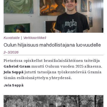
Kuvataide
Verkkoartikkeli
Oulun hiljaisuus mahdollistajana luovuudelle
2–3/2026
Pietarissa opiskellut brasilialaislähtöinen taiteilija
Gabriel Gram
muutti Ouluun vuoden 2025 alkaessa.
Jela Seppä
jututti tatuoijana työskentelevää Gramia
tämän esikoisnäyttelyn yhteydessä.
Jela Seppä