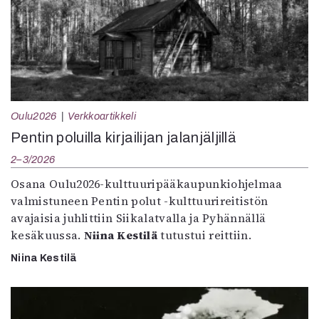
Oulu2026
Verkkoartikkeli
Pentin poluilla kirjailijan jalanjäljillä
2–3/2026
Osana Oulu2026-kulttuuripääkaupunkiohjelmaa
valmistuneen Pentin polut -kulttuurireitistön
avajaisia juhlittiin Siikalatvalla ja Pyhännällä
kesäkuussa.
Niina Kestilä
tutustui reittiin.
Niina Kestilä