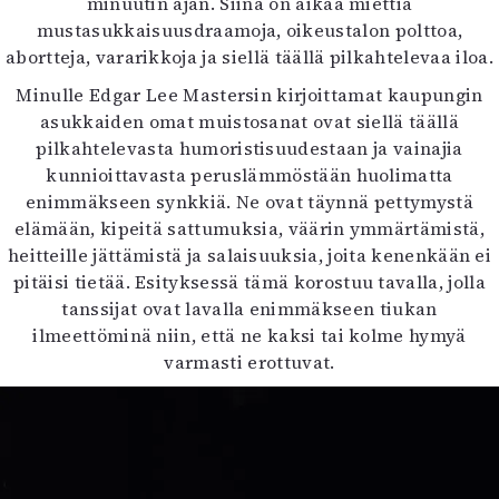
minuutin ajan. Siinä on aikaa miettiä
mustasukkaisuusdraamoja, oikeustalon polttoa,
abortteja, vararikkoja ja siellä täällä pilkahtelevaa iloa.
Minulle Edgar Lee Mastersin kirjoittamat kaupungin
asukkaiden omat muistosanat ovat siellä täällä
pilkahtelevasta humoristisuudestaan ja vainajia
kunnioittavasta peruslämmöstään huolimatta
enimmäkseen synkkiä. Ne ovat täynnä pettymystä
elämään, kipeitä sattumuksia, väärin ymmärtämistä,
heitteille jättämistä ja salaisuuksia, joita kenenkään ei
pitäisi tietää. Esityksessä tämä korostuu tavalla, jolla
tanssijat ovat lavalla enimmäkseen tiukan
ilmeettöminä niin, että ne kaksi tai kolme hymyä
varmasti erottuvat.