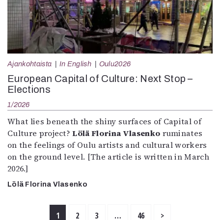
Ajankohtaista
In English
Oulu2026
European Capital of Culture: Next Stop –
Elections
1/2026
What lies beneath the shiny surfaces of Capital of
Culture project?
Lölä Florina Vlasenko
ruminates
on the feelings of Oulu artists and cultural workers
on the ground level. [The article is written in March
2026.]
Lölä Florina Vlasenko
1
2
3
…
46
>