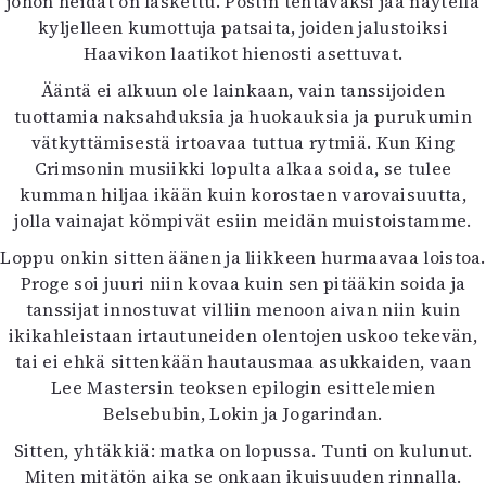
johon heidät on laskettu. Postin tehtäväksi jää näytellä
kyljelleen kumottuja patsaita, joiden jalustoiksi
Haavikon laatikot hienosti asettuvat.
Ääntä ei alkuun ole lainkaan, vain tanssijoiden
tuottamia naksahduksia ja huokauksia ja purukumin
vätkyttämisestä irtoavaa tuttua rytmiä. Kun King
Crimsonin musiikki lopulta alkaa soida, se tulee
kumman hiljaa ikään kuin korostaen varovaisuutta,
jolla vainajat kömpivät esiin meidän muistoistamme.
Loppu onkin sitten äänen ja liikkeen hurmaavaa loistoa.
Proge soi juuri niin kovaa kuin sen pitääkin soida ja
tanssijat innostuvat villiin menoon aivan niin kuin
ikikahleistaan irtautuneiden olentojen uskoo tekevän,
tai ei ehkä sittenkään hautausmaa asukkaiden, vaan
Lee Mastersin teoksen epilogin esittelemien
Belsebubin, Lokin ja Jogarindan.
Sitten, yhtäkkiä: matka on lopussa. Tunti on kulunut.
Miten mitätön aika se onkaan ikuisuuden rinnalla.