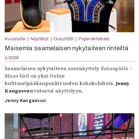
Kuvataide
Näyttelyt
Oulu2026
Paperilehdestä
Maisemia saamelaisen nykytaiteen rinteiltä
1/2026
Saamelaisen nykytaiteen suurnäyttely
Eanangiella –
Maan kieli
on yksi Oulun
kulttuuripääkaupunkivuoden kohokohdista.
Jenny
Kangasvuo
tutustui näyttelyyn.
Jenny Kangasvuo