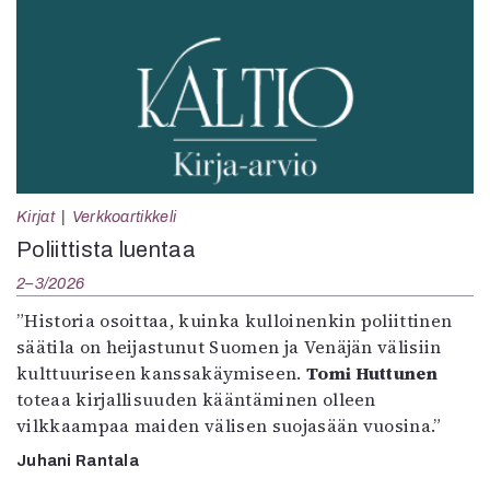
Kirjat
Verkkoartikkeli
Poliittista luentaa
2–3/2026
”Historia osoittaa, kuinka kulloinenkin poliittinen
säätila on heijastunut Suomen ja Venäjän välisiin
kulttuuriseen kanssakäymiseen.
Tomi Huttunen
toteaa kirjallisuuden kääntäminen olleen
vilkkaampaa maiden välisen suojasään vuosina.”
Juhani Rantala