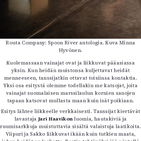
Routa Company: Spoon River antologia. Kuva Minna
Hyvönen.
Kuolemassaan vainajat ovat ja liikkuvat pääasiassa
yksin. Kun heidän muistonsa kuljettavat heidät
menneeseen, tanssijatkin ottavat toisiinsa kontaktia.
Yksi osa esitystä olemme todellakin me katsojat, joita
vainajat suomalaisen marssilaulun kornien sanojen
tapaan katsovat mullasta maan kuin isät poikiaan.
Esitys lähtee liikkeelle verkkaisesti. Tanssijat kiertävät
lavastaja
Jari Haavikon
luomia, hautakiviä ja
ruumisarkkuja muistuttavia sisältä valaistuja laatikoita.
Viipuri ja Sakko liikkuvat ikään kuin tutkien maata,