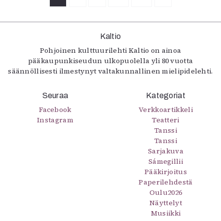
Kaltio
Pohjoinen kulttuurilehti Kaltio on ainoa
pääkaupunkiseudun ulkopuolella yli 80 vuotta
säännöllisesti ilmestynyt valtakunnallinen mielipidelehti.
Seuraa
Kategoriat
Facebook
Verkkoartikkeli
Instagram
Teatteri
Tanssi
Tanssi
Sarjakuva
Sámegillii
Pääkirjoitus
Paperilehdestä
Oulu2026
Näyttelyt
Musiikki