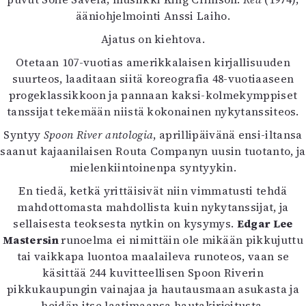
Kirjat
ääniohjelmointi Anssi Laiho.
In English
Esitystaide
Ajatus on kiehtova.
Arkisto
Otetaan 107-vuotias amerikkalaisen kirjallisuuden
suurteos, laaditaan siitä koreografia 48-vuotiaaseen
Lehdet
progeklassikkoon ja pannaan kaksi-kolmekymppiset
tanssijat tekemään niistä kokonainen nykytanssiteos.
4/2026
2–3/2026
Syntyy
Spoon River antologia
, aprillipäivänä ensi-iltansa
1/2026
saanut kajaanilaisen Routa Companyn uusin tuotanto, ja
6/2025
mielenkiintoinenpa syntyykin.
5/2025 saame
En tiedä, ketkä yrittäisivät niin vimmatusti tehdä
5/2025
mahdottomasta mahdollista kuin nykytanssijat, ja
Lehtiarkisto
sellaisesta teoksesta nytkin on kysymys.
Edgar Lee
Mastersin
runoelma ei nimittäin ole mikään pikkujuttu
Info
tai vaikkapa luontoa maalaileva runoteos, vaan se
Tilaus ja irtonumerot
käsittää 244 kuvitteellisen Spoon Riverin
Yhteistyössä
pikkukaupungin vainajaa ja hautausmaan asukasta ja
Toimitus
heidän itse laatimaansa hautakirjoitusta.