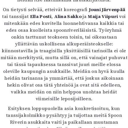
Mediatiedot
On tietysti selvää, etteivät koreografi
Jouni Järvenpää
Kaltio ry
tai tanssijat
Ella Posti
,
Alina Sakko
ja
Maija Viipuri
voi
mitenkään edes kuvitella luonnehtivansa kaikkia tai
edes osaa kuolleista spoonriveriläisistä. Työryhmä
onkin tarttunut teokseen toisin, tai oikeastaan
yllättävän uskollisena alkuperäisteokselle:
kiinnostavilla ja traagisilla yksittäisillä tarinoilla ei ole
mitään merkitystä, mutta sillä on, että vainajat puhuvat
tai tässä tapauksessa tanssivat juuri meille elossa
oleville kaupungin asukkaille. Meidän on hyvä kuulla
heidän tarinansa ja ymmärtää, että joskus aikoinaan
hekin olivat osa tätä yhteisöä ja ovat sitä edelleen,
vaikka meidän on niin helppoa unohtaa heidät
viimeisille leposijoilleen.
Esityksen loppupuolella asia konkretisoituu, kun
tanssijakolmikko pysähtyy ja tuijottaa meitä Spoon
Riverin asukkaita vaiti ja paikallaan muutaman