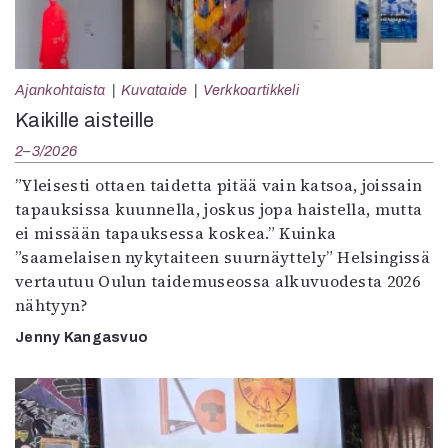
Ajankohtaista
Kuvataide
Verkkoartikkeli
Kaikille aisteille
2–3/2026
”Yleisesti ottaen taidetta pitää vain katsoa, joissain
tapauksissa kuunnella, joskus jopa haistella, mutta
ei missään tapauksessa koskea.” Kuinka
”saamelaisen nykytaiteen suurnäyttely” Helsingissä
vertautuu Oulun taidemuseossa alkuvuodesta 2026
nähtyyn?
Jenny Kangasvuo