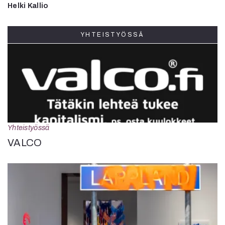
Helki Kallio
YHTEISTYÖSSÄ
Yhteistyössä
VALCO