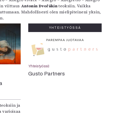
in viittaus
Antonín Dvořákin
teoksiin. Vaikka
uttumaan. Mahdollisesti olen mielipiteineni yksin,
n.
YHTEISTYÖSSÄ
Yhteistyössä
Gusto Partners
a
teoksiin ja
 varjoisaa