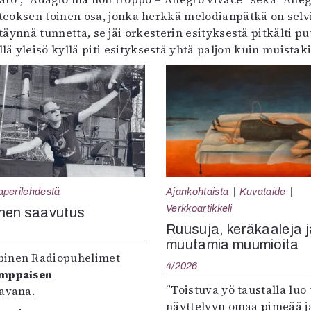
 teoksen toinen osa, jonka herkkä melodianpätkä on selv
nnä tunnetta, se jäi orkesterin esityksestä pitkälti pu
illä yleisö kyllä piti esityksestä yhtä paljon kuin muistaki
aperilehdestä
Ajankohtaista
Kuvataide
Verkkoartikkeli
nen saavutus
Ruusuja, keräkaaleja j
muutamia muumioita
inen Radiopuhelimet
4/2026
omppaisen
”Toistuva yö taustalla luo 
tavana.
näyttelyyn omaa pimeää ja