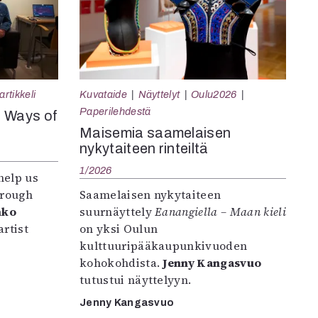
rtikkeli
Kuvataide
Näyttelyt
Oulu2026
Paperilehdestä
e Ways of
Maisemia saamelaisen
nykytaiteen rinteiltä
1/2026
help us
hrough
Saamelaisen nykytaiteen
nko
suurnäyttely
Eanangiella – Maan kieli
rtist
on yksi Oulun
kulttuuripääkaupunkivuoden
kohokohdista.
Jenny Kangasvuo
tutustui näyttelyyn.
Jenny Kangasvuo