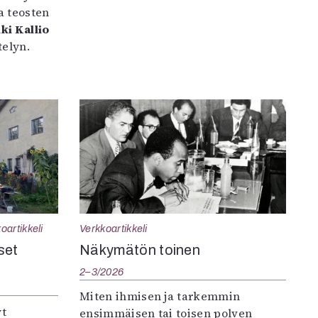
a teosten
ki Kallio
elyn.
oartikkeli
Verkkoartikkeli
set
Näkymätön toinen
2–3/2026
Miten ihmisen ja tarkemmin
yt
ensimmäisen tai toisen polven