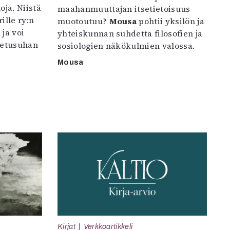
oja. Niistä
maahanmuuttajan itsetietoisuus
ille ry:n
muotoutuu?
Mousa
pohtii yksilön ja
ja voi
yhteiskunnan suhdetta filosofien ja
petusuhan
sosiologien näkökulmien valossa.
Mousa
Kirjat
Verkkoartikkeli