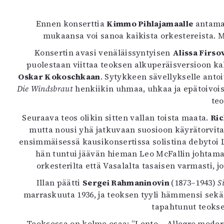
K
Ennen konserttia
Kimmo Pihlajamaalle
antamas
I
mukaansa voi sanoa kaikista orkestereista. M
E
Konsertin avasi venäläissyntyisen
Alissa Firs
puolestaan viittaa teoksen alkuperäisversioon ka
Oskar Kokoschkaan
. Sytykkeen sävellykselle ant
Die Windsbraut
henkiikin uhmaa, uhkaa ja epätoivois
teo
Seuraava teos olikin sitten vallan toista maata.
Ric
mutta nousi yhä jatkuvaan suosioon käyrätorvitai
ensimmäisessä kausikonsertissa solistina debytoi La
hän tuntui jäävän hieman Leo McFallin johtaman
orkesterilta että Vasalalta tasaisen varmasti, 
Illan päätti
Sergei Rahmaninovin
(1873–1943)
S
marraskuuta 1936, ja teoksen tyyli hämmensi sekä su
tapahtunut teokse
Teoksessa on kolme osaa: ”Lento – Allegro moderat