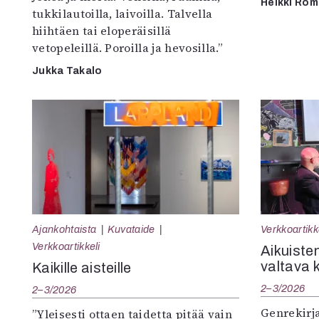
Heikki Ro
tukkilautoilla, laivoilla. Talvella
hiihtäen tai eloperäisillä
vetopeleillä. Poroilla ja hevosilla.”
Jukka Takalo
Ajankohtaista
Kuvataide
Verkkoartikk
Verkkoartikkeli
Aikuisten
valtava 
Kaikille aisteille
2–3/2026
2–3/2026
Genrekirja
”Yleisesti ottaen taidetta pitää vain