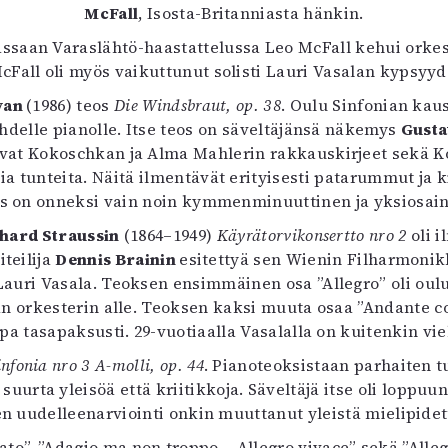
McFall
, Isosta-Britanniasta hänkin.
uvataide
Kirjat
saan Varaslähtö-haastattelussa Leo McFall kehui orkeste
n English
cFall oli myös vaikuttunut solisti Lauri Vasalan kypsyyd
sitystaide
ovan
(1986) teos
Die Windsbraut, op. 38
. Oulu Sinfonian ka
Arkisto
hdelle pianolle. Itse teos on säveltäjänsä näkemys
Gusta
oivat Kokoschkan ja Alma Mahlerin rakkauskirjeet sekä K
ia tunteita. Näitä ilmentävät erityisesti patarummut j
s on onneksi vain noin kymmenminuuttinen ja yksiosai
hard Straussin
(1864–1949)
Käyrätorvikonsertto nro 2
oli 
teilija
Dennis Brainin
esitettyä sen Wienin Filharmonik
uri Vasala. Teoksen ensimmäinen osa ”Allegro” oli oulula
 orkesterin alle. Teoksen kaksi muuta osaa ”Andante co
jopa tasapaksusti. 29-vuotiaalla Vasalalla on kuitenkin v
infonia nro 3 A-molli, op. 44
. Pianoteoksistaan parhaiten 
urta yleisöä että kriitikkoja. Säveltäjä itse oli loppuu
n uudelleenarviointi onkin muuttanut yleistä mielipid
o”, ”Adagio ma non troppo – Allegro vivace” sekä ”Allegro