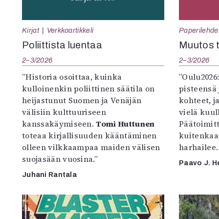
Kirjat
Verkkoartikkeli
Paperilehde
Poliittista luentaa
Muutos t
2–3/2026
2–3/2026
”Historia osoittaa, kuinka
”Oulu2026
kulloinenkin poliittinen säätila on
pisteensä 
heijastunut Suomen ja Venäjän
kohteet, j
välisiin kulttuuriseen
vielä kuul
kanssakäymiseen.
Tomi Huttunen
Päätoimitta
toteaa kirjallisuuden kääntäminen
kuitenkaa
olleen vilkkaampaa maiden välisen
harhailee.
suojasään vuosina.”
Paavo J. H
Juhani Rantala