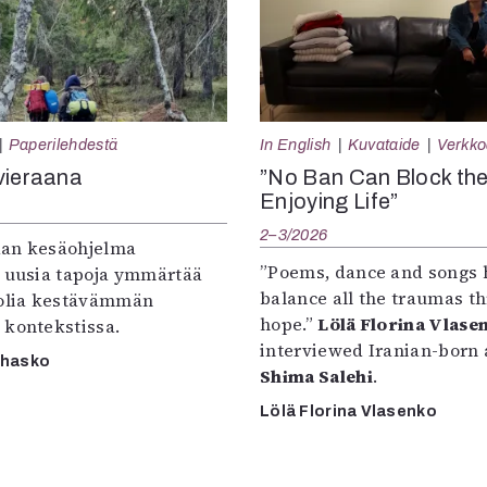
Paperilehdestä
In English
Kuvataide
Verkkoa
vieraana
”No Ban Can Block th
Enjoying Life”
2–3/2026
an kesäohjelma
”Poems, dance and songs 
e uusia tapoja ymmärtää
balance all the traumas t
oolia kestävämmän
hope.”
Lölä Florina Vlase
 kontekstissa.
interviewed Iranian-born a
rhasko
Shima Salehi
.
Lölä Florina Vlasenko