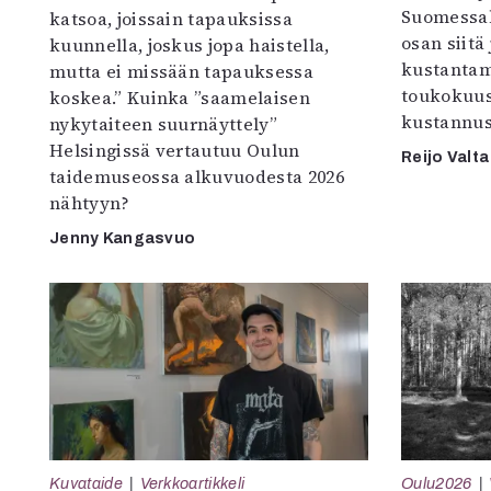
Suomessak
katsoa, joissain tapauksissa
osan siitä
kuunnella, joskus jopa haistella,
kustantam
mutta ei missään tapauksessa
toukokuu
koskea.” Kuinka ”saamelaisen
kustannus
nykytaiteen suurnäyttely”
Helsingissä vertautuu Oulun
Reijo Valta
taidemuseossa alkuvuodesta 2026
nähtyyn?
Jenny Kangasvuo
Kuvataide
Verkkoartikkeli
Oulu2026