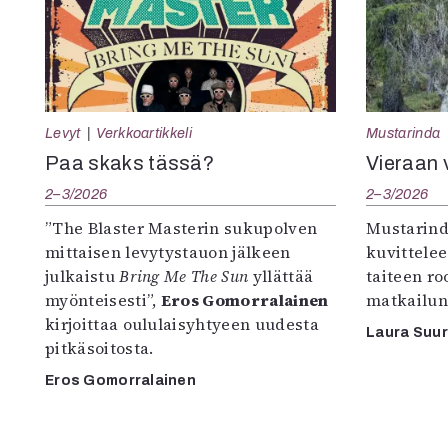
Levyt
Verkkoartikkeli
Mustarinda
Paa skaks tässä?
Vieraan 
2–3/2026
2–3/2026
”The Blaster Masterin sukupolven
Mustarind
mittaisen levytystauon jälkeen
kuvittele
julkaistu
Bring Me The Sun
yllättää
taiteen r
myönteisesti”,
Eros Gomorralainen
matkailun
kirjoittaa oululaisyhtyeen uudesta
Laura Suu
pitkäsoitosta.
Eros Gomorralainen