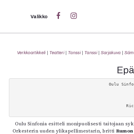
Sulje
Valikko
Ka
Verk
Verkkoartikkeli
Teatteri
Tanssi
Tanssi
Sarjakuva
Sámeg
Epät
S
Oulu Sinfo
S
Pä
Pap
Ric
Oulu Sinfonia esitteli monipuolisesti taitojaan 
Orkesterin uuden ylikapellimestarin, britti
Rumon