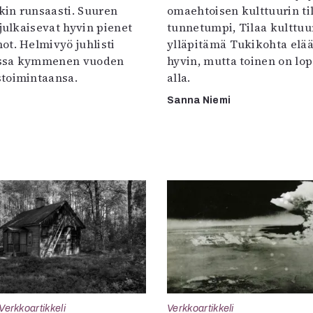
in runsaasti. Suuren
omaehtoisen kulttuurin til
 julkaisevat hyvin pienet
tunnetumpi, Tilaa kulttuur
ot. Helmivyö juhlisti
ylläpitämä Tukikohta elää 
ssa kymmenen vuoden
hyvin, mutta toinen on lo
toimintaansa.
alla.
Sanna Niemi
Verkkoartikkeli
Verkkoartikkeli