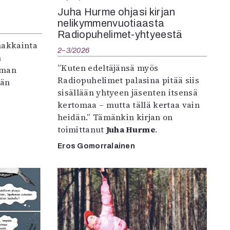
Juha Hurme ohjasi kirjan
nelikymmenvuotiaasta
Radiopuhelimet-yhtyeestä
makkainta
2–3/2026
n
”Kuten edeltäjänsä myös
iman
Radiopuhelimet palasina pitää siis
vän
sisällään yhtyeen jäsenten itsensä
kertomaa – mutta tällä kertaa vain
heidän.” Tämänkin kirjan on
toimittanut
Juha Hurme
.
Eros Gomorralainen