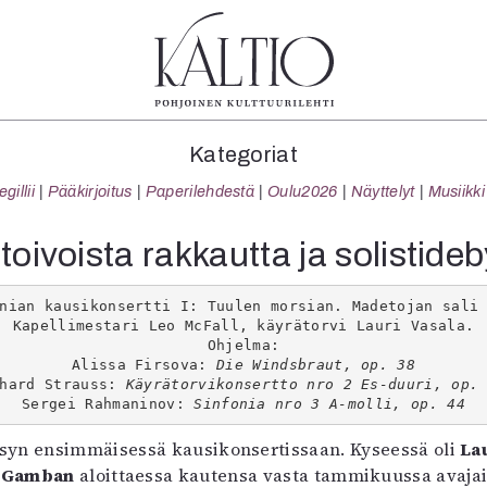
tegoriat
Lehdet
Info
Kategoriat
koartikkeli
4/2026
Tilaus j
illii
Pääkirjoitus
Paperilehdestä
Oulu2026
Näyttelyt
Musiikki
Teatteri
2–3/2026
irtonume
Tanssi
1/2026
Yhteistyö
oivoista rakkautta ja solistideb
Tanssi
6/2025
Toimitu
arjakuva
5/2025 saame
Mediatie
nian kausikonsertti I: Tuulen morsian. Madetojan sali
ámegillii
5/2025
Kaltio r
Kapellimestari Leo McFall, käyrätorvi Lauri Vasala.
äkirjoitus
Lehtiarkisto
Ohjelma:
Alissa Firsova: 
Die Windsbraut, op. 38
erilehdestä
hard Strauss: 
Käyrätorvikonsertto nro 2 Es-duuri, op.
Oulu2026
Sergei Rahmaninov: 
Sinfonia nro 3 A-molli, op. 44
Näyttelyt
syksyn ensimmäisessä kausikonsertissaan. Kyseessä oli
La
Musiikki
 Gamban
aloittaessa kautensa vasta tammikuussa avajai
Levyt