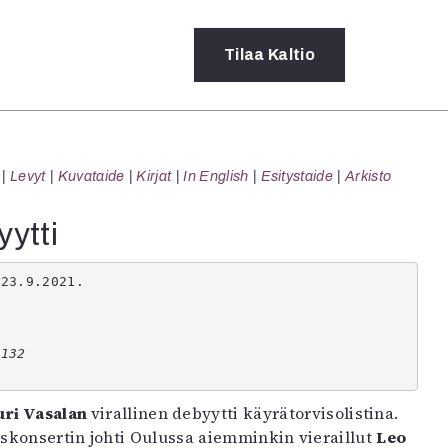
Tilaa
Kaltio
a
Levyt
Kuvataide
Kirjat
In English
Esitystaide
Arkisto
rot
ssä
yytti
s
dot
 23.9.2021.
y
 132
uri Vasalan
virallinen debyytti käyrätorvisolistina.
skonsertin johti Oulussa aiemminkin vieraillut
Leo