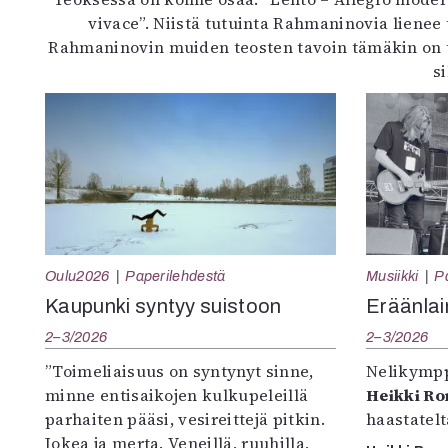
vivace”. Niistä tutuinta Rahmaninovia lienee
Rahmaninovin muiden teosten tavoin tämäkin on täy
s
Oulu2026
Paperilehdestä
Musiikki
P
Kaupunki syntyy suistoon
Eräänlai
2–3/2026
2–3/2026
”Toimeliaisuus on syntynyt sinne,
Nelikympp
minne entisaikojen kulkupeleillä
Heikki R
parhaiten pääsi, vesireittejä pitkin.
haastatel
Jokea ja merta. Veneillä, ruuhilla,