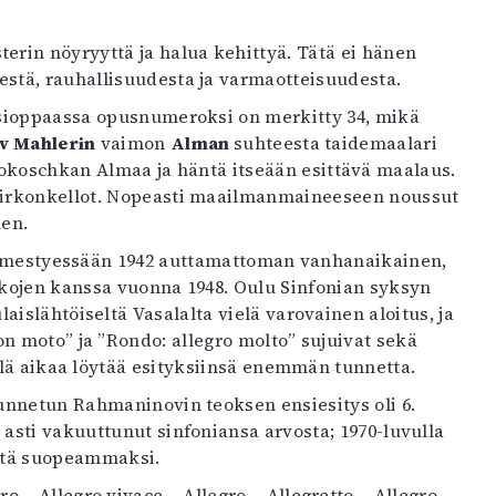
rin nöyryyttä ja halua kehittyä. Tätä ei hänen
estä, rauhallisuudesta ja varmaotteisuudesta.
usioppaassa opusnumeroksi on merkitty 34, mikä
v Mahlerin
vaimon
Alman
suhteesta taidemaalari
okoschkan Almaa ja häntä itseään esittävä maalaus.
a kirkonkellot. Nopeasti maailmanmaineeseen noussut
nen.
ilmestyessään 1942 auttamattoman vanhanaikainen,
kojen kanssa vuonna 1948. Oulu Sinfonian syksyn
islähtöiseltä Vasalalta vielä varovainen aloitus, ja
n moto” ja ”Rondo: allegro molto” sujuivat sekä
ielä aikaa löytää esityksiinsä enemmän tunnetta.
tunnetun Rahmaninovin teoksen ensiesitys oli 6.
n asti vakuuttunut sinfoniansa arvosta; 1970-luvulla
että suopeammaksi.
 – Allegro vivace – Allegro – Allegretto – Allegro