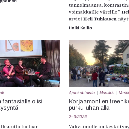
mppainen
tunnelmaansa, kontrastin
voimakkaille väreille.”
Hel
arvioi
Heli Tuhkasen
näytt
Helki Kallio
eli
Ajankohtaista
Musiikki
Verkk
 fantasialle olisi
Korjaamontien treenik
kysyntä
purku-uhan alla
2–3/2026
llisuutta luetaan
Välivainiolle on keskittyn