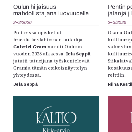
Oulun hiljaisuus
Pentin pol
mahdollistajana luovuudelle
jalanjälji
2–3/2026
2–3/2026
Pietarissa opiskellut
Osana Oul
brasilialaislähtöinen taiteilija
kulttuuri
Gabriel Gram
muutti Ouluun
valmistun
vuoden 2025 alkaessa.
Jela Seppä
kulttuurire
jututti tatuoijana työskentelevää
Siikalatva
Gramia tämän esikoisnäyttelyn
kesäkuus
yhteydessä.
reittiin.
Jela Seppä
Niina Kesti