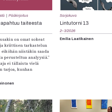
Sarjakuva
stä
Pääkirjoitus
Lintutorni 13
apahtuu taiteesta
2–3/2026
:ssakin on omat sokeat
Emilia Laatikainen
ja kriittisen tarkastelun
a eiköhän niistäkin saada
la perusteltua analyysiä.”
ja ei tällaista vielä
n tarjoa, kunhan
einonen