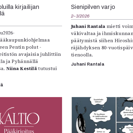
uilla kirjailijan
Sienipilven varjo
llä
2–3/2026
Juhani Rantala
mietti voi
u2026-
väkivaltaa ja ihmiskunna
pääkaupunkiohjelmaa
päätymistä siihen Hirosh
een Pentin polut -
räjähdyksen 80-vuotispäi
itistön avajaisia juhlittiin
tienoolla.
lla ja Pyhännällä
Juhani Rantala
sa.
Niina Kestilä
tutustui
lä