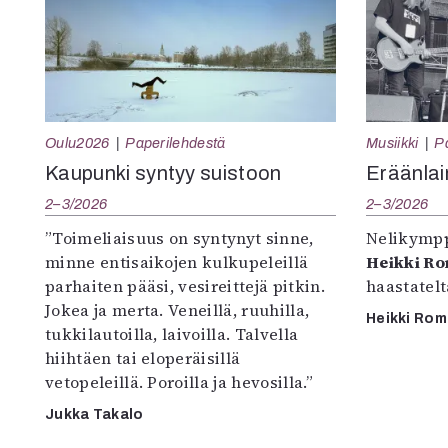
Oulu2026
Paperilehdestä
Musiikki
P
Kaupunki syntyy suistoon
Eräänlai
2–3/2026
2–3/2026
”Toimeliaisuus on syntynyt sinne,
Nelikympp
minne entisaikojen kulkupeleillä
Heikki R
parhaiten pääsi, vesireittejä pitkin.
haastatel
Jokea ja merta. Veneillä, ruuhilla,
Heikki Ro
tukkilautoilla, laivoilla. Talvella
hiihtäen tai eloperäisillä
vetopeleillä. Poroilla ja hevosilla.”
Jukka Takalo