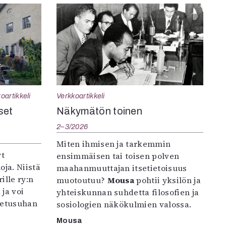
oartikkeli
Verkkoartikkeli
set
Näkymätön toinen
2–3/2026
Miten ihmisen ja tarkemmin
yt
ensimmäisen tai toisen polven
oja. Niistä
maahanmuuttajan itsetietoisuus
ille ry:n
muotoutuu?
Mousa
pohtii yksilön ja
ja voi
yhteiskunnan suhdetta filosofien ja
petusuhan
sosiologien näkökulmien valossa.
Mousa