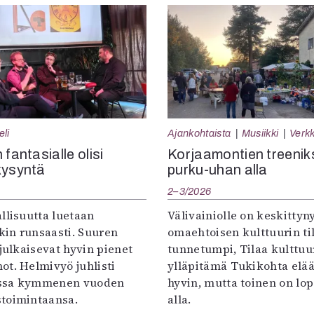
eli
Ajankohtaista
Musiikki
Verkk
 fantasialle olisi
Korjaamontien treenik
kysyntä
purku-uhan alla
2–3/2026
llisuutta luetaan
Välivainiolle on keskittyn
in runsaasti. Suuren
omaehtoisen kulttuurin til
 julkaisevat hyvin pienet
tunnetumpi, Tilaa kulttuur
ot. Helmivyö juhlisti
ylläpitämä Tukikohta elää 
ssa kymmenen vuoden
hyvin, mutta toinen on lo
toimintaansa.
alla.