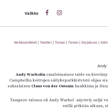
Sulje
Valikko
Ka
Verk
Verkkoartikkeli
Teatteri
Tanssi
Tanssi
Sarjakuva
Sámeg
S
Andy 
S
Andy Warholin
omaleimainen taide on kiertänyt
Pä
Campbellin keittojen säilykepurkkirivistö ohjaa s
Pap
saksalaisen
Claus von der Ostenin
hankkima ja Hampu
Tampere-talossa oli Andy Warhol -näyttely neljä v
esillä pitkään aikaan, 