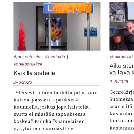
Ajankohtaista
Kuvataide
Verkkoartikk
Verkkoartikkeli
Aikuisten
valtava 
Kaikille aisteille
2–3/2026
2–3/2026
Genrekirja
”Yleisesti ottaen taidetta pitää vain
Suomessak
katsoa, joissain tapauksissa
osan siitä
kuunnella, joskus jopa haistella,
kustantam
mutta ei missään tapauksessa
toukokuu
koskea.” Kuinka ”saamelaisen
kustannus
nykytaiteen suurnäyttely”