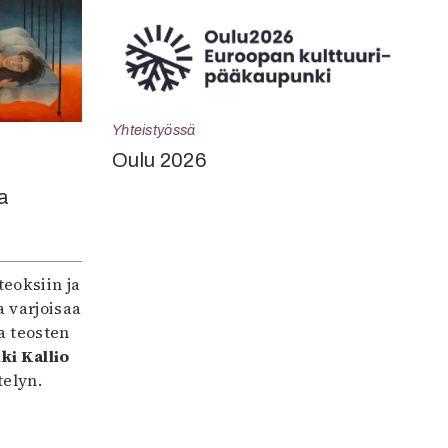
Yhteistyössä
Oulu 2026
a
teoksiin ja
 varjoisaa
a teosten
ki Kallio
elyn.