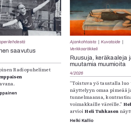
aperilehdestä
Ajankohtaista
Kuvataide
Verkkoartikkeli
nen saavutus
Ruusuja, keräkaaleja j
muutamia muumioita
inen Radiopuhelimet
4/2026
omppaisen
”Toistuva yö taustalla luo 
tavana.
näyttelyyn omaa pimeää ja
mppainen
tunnelmaansa, kontrastin
voimakkaille väreille.”
Hel
arvioi
Heli Tuhkasen
näytt
Helki Kallio