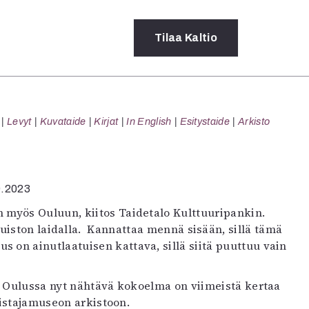
Tilaa
Kaltio
a
Levyt
Kuvataide
Kirjat
In English
Esitystaide
Arkisto
rot
ssä
s
dot
.9.2023
y
n myös Ouluun, kiitos Taidetalo Kulttuuripankin.
iston laidalla. Kannattaa mennä sisään, sillä tämä
 on ainutlaatuisen kattava, sillä siitä puuttuu vain
. Oulussa nyt nähtävä kokoelma on viimeistä kertaa
mistajamuseon arkistoon.