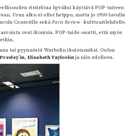
eellisuuden ristiriitaa hyväksi käyttävä POP-taiteen
an. Uran alku ei ollut helppo, mutta jo 1950-luvulla
incoln Centerille sekä
Paris Review
-kulttuurilehdelle.
asvoista ovat ikonisia. POP-taide osoitti, että myös
etkin.
ttaan tai pyynnöstä Warholin ikuistamiksi. Oulun
 Presley’in
,
Elisabeth Tayloriin
ja niin edelleen.