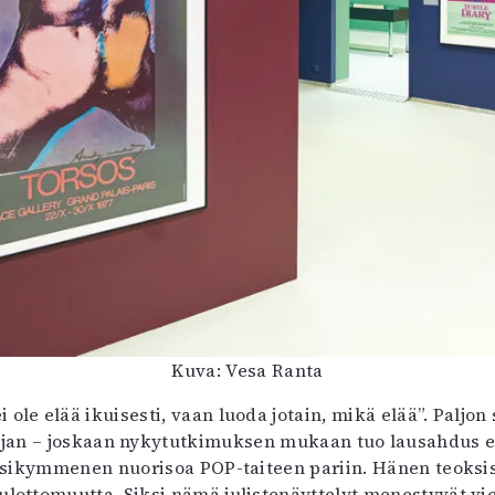
Kuva: Vesa Ranta
 ole elää ikuisesti, vaan luoda jotain, mikä elää”. Paljo
jan – joskaan nykytutkimuksen mukaan tuo lausahdus ei 
 vuosikymmenen nuorisoa POP-taiteen pariin. Hänen teoksi
lottomuutta. Siksi nämä julistenäyttelyt menestyvät vie