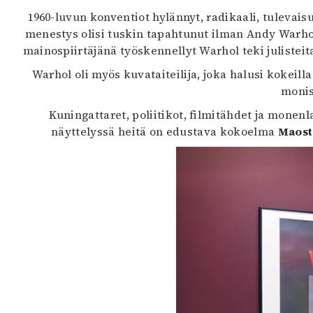
K
1960-luvun konventiot hylännyt, radikaali, tulevais
menestys olisi tuskin tapahtunut ilman Andy Warholi
I
mainospiirtäjänä työskennellyt Warhol teki julistei
E
Warhol oli myös kuvataiteilija, joka halusi kokeilla
monis
Kuningattaret, poliitikot, filmitähdet ja monen
näyttelyssä heitä on edustava kokoelma
Maost