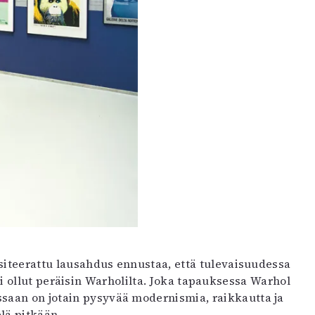
n siteerattu lausahdus ennustaa, että tulevaisuudessa
ollut peräisin Warholilta. Joka tapauksessa Warhol
ssaan on jotain pysyvää modernismia, raikkautta ja
lä pitkään.