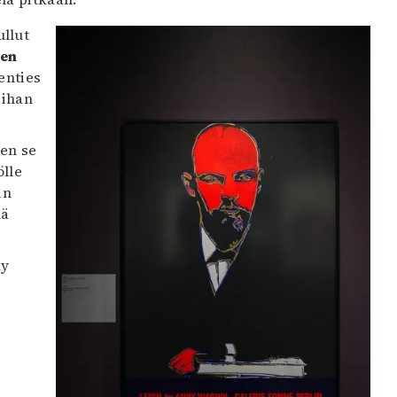
ullut
oen
enties
pihan
ten se
ölle
in
nä
dy