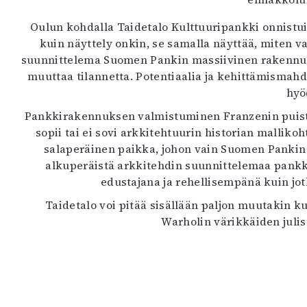
Oulun kohdalla Taidetalo Kulttuuripankki onnist
kuin näyttely onkin, se samalla näyttää, miten v
suunnittelema Suomen Pankin massiivinen rakennus 
muuttaa tilannetta. Potentiaalia ja kehittämismah
hyö
Pankkirakennuksen valmistuminen Franzenin puiston 
sopii tai ei sovi arkkitehtuurin historian mallikoh
salaperäinen paikka, johon vain Suomen Pankin as
alkuperäistä arkkitehdin suunnittelemaa pank
edustajana ja rehellisempänä kuin jo
Taidetalo voi pitää sisällään paljon muutakin 
Warholin värikkäiden julis