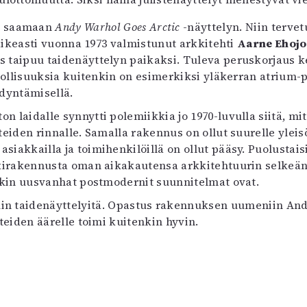
ui saamaan
Andy Warhol Goes Arctic
-näyttelyn. Niin tervet
aikeasti vuonna 1973 valmistunut arkkitehti
Aarne Ehoj
taipuu taidenäyttelyn paikaksi. Tuleva peruskorjaus k
dollisuuksia kuitenkin on esimerkiksi yläkerran atrium-
dyntämisellä.
laidalle synnytti polemiikkia jo 1970-luvulla siitä, mi
teiden rinnalle. Samalla rakennus on ollut suurelle yleis
iakkailla ja toimihenkilöillä on ollut pääsy. Puolustais
kirakennusta oman aikakautensa arkkitehtuurin selkeä
tkin uusvanhat postmodernit suunnitelmat ovat.
kuin taidenäyttelyitä. Opastus rakennuksen uumeniin An
teiden äärelle toimi kuitenkin hyvin.