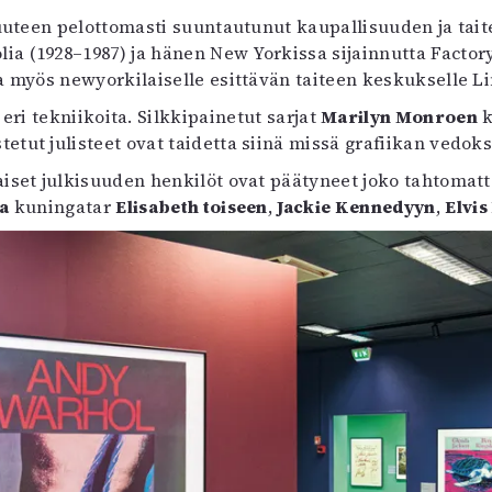
uvataide
uuteen pelottomasti suuntautunut kaupallisuuden ja tait
Kirjat
a (1928–1987) ja hänen New Yorkissa sijainnutta Factorya
n English
ta myös newyorkilaiselle esittävän taiteen keskukselle L
sitystaide
 eri tekniikoita. Silkkipainetut sarjat
Marilyn Monroen
k
Arkisto
tetut julisteet ovat taidetta siinä missä grafiikan vedoks
laiset julkisuuden henkilöt ovat päätyneet joko tahtoma
a
kuningatar
Elisabeth toiseen
,
Jackie Kennedyyn
,
Elvis