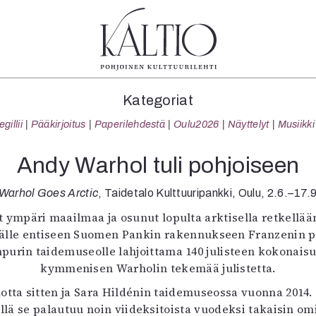
tegoriat
Lehdet
Info
Kategoriat
koartikkeli
4/2026
Tilaus j
illii
Pääkirjoitus
Paperilehdestä
Oulu2026
Näyttelyt
Musiikki
Teatteri
2–3/2026
irtonume
Tanssi
1/2026
Yhteistyö
Andy Warhol tuli pohjoiseen
Tanssi
6/2025
Toimitu
arjakuva
5/2025 saame
Mediatie
Warhol Goes Arctic
, Taidetalo Kulttuuripankki, Oulu, 2.6.–17
ámegillii
5/2025
Kaltio r
 ympäri maailmaa ja osunut lopulta arktisella retkellää
äkirjoitus
Lehtiarkisto
isälle entiseen Suomen Pankin rakennukseen Franzenin pu
erilehdestä
rin taidemuseolle lahjoittama 140 julisteen kokonaisuus
Oulu2026
kymmenisen Warholin tekemää julistetta.
Näyttelyt
uotta sitten ja Sara Hildénin taidemuseossa vuonna 2014
Musiikki
sillä se palautuu noin viideksitoista vuodeksi takaisin o
Levyt