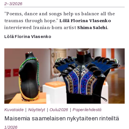
2–3/2026
”Poems, dance and songs help us balance all the
traumas through hope.”
Lölä Florina Vlasenko
interviewed Iranian-born artist
Shima Salehi
.
Lölä Florina Vlasenko
Kuvataide
Näyttelyt
Oulu2026
Paperilehdestä
Maisemia saamelaisen nykytaiteen rinteiltä
1/2026