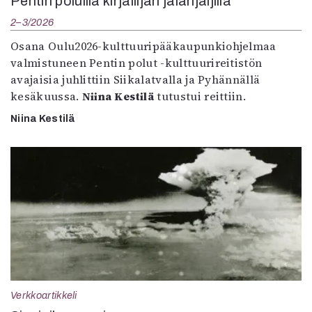
Pentin poluilla kirjailijan jalanjäljillä
2–3/2026
Osana Oulu2026-kulttuuripääkaupunkiohjelmaa
valmistuneen Pentin polut -kulttuurireitistön
avajaisia juhlittiin Siikalatvalla ja Pyhännällä
kesäkuussa.
Niina Kestilä
tutustui reittiin.
Niina Kestilä
Verkkoartikkeli