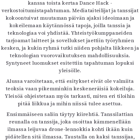
Kirjat
kanssa toista kertaa Dance Hack -
In English
verkostoitumistapahtuman. Mediataiteilijat ja tanssijat
Esitystaide
kokoontuivat muutaman päivän ajaksi ideoimaan ja
Arkisto
kokeilemaan käytännössä tapoja, joilla tanssia ja
teknologiaa voi yhdistää. Yhteistyökumppaneiden
tarjoamat laitteet ja sovellukset jaettiin työryhmien
Lehdet
kesken, ja kukin ryhmä tutki niiden pohjalta liikkeen ja
4/2026
teknologian vuorovaikutuksen mahdollisuuksia.
2–3/2026
Syntyneet luomukset esitettiin tapahtuman lopuksi
1/2026
yleisölle.
6/2025
Alussa varoitetaan, että esitykset eivät ole valmiita
5/2025 saame
teoksia vaan pikemminkin keskeneräisiä kokeiluja.
5/2025
Yleisöä ohjeistetaan myös tarkasti, miten eri tiloihin
Lehtiarkisto
pitää liikkua ja mihin niissä tulee asettua.
Info
Ensimmäiseen saliin täytyy kiirehtiä. Tanssilattian
reunalla on tanssija, joka osoittaa kämmenellään
Tilaus ja irtonumerot
ilmassa leijuvaa drone-lennokkia kohti ikään kuin
Yhteistyössä
pidätellen sitä ilmassa. Taustalla on kaksi tanssijaa,
Toimitus