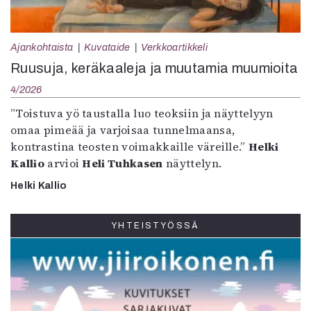
Ajankohtaista
Kuvataide
Verkkoartikkeli
Ruusuja, keräkaaleja ja muutamia muumioita
4/2026
”Toistuva yö taustalla luo teoksiin ja näyttelyyn
omaa pimeää ja varjoisaa tunnelmaansa,
kontrastina teosten voimakkaille väreille.”
Helki
Kallio
arvioi
Heli Tuhkasen
näyttelyn.
Helki Kallio
YHTEISTYÖSSÄ