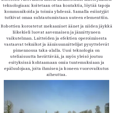
teknologiaan: koitetaan ottaa kontaktia, löytää tapoja
kommunikoida ja toimia yhdessä. Samalla esiintyjät
tutkivat omaa suhtautumistaan uuteen elementtiin.
Robottien korostetut mekaaniset äänet ja niiden jäykkä
liikekieli luovat aavemaisen ja jännittyneen
vaikutelman. Laitteiden ja efektien operoimisesta
vastaavat teknikot ja äänisuunnittelijat pysyttelevät
pimennossa taka-alalla. Uusi teknologia on
uteliaisuutta herättävää, ja myös yleisö joutuu
esityksissä kohtaamaan omia tuntemuksiaan ja
epäluulojaan, joita ihmisen ja koneen vuorovaikutus
aiheuttaa.