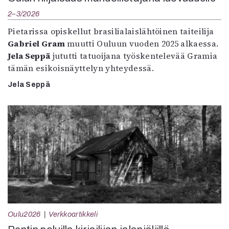
2–3/2026
Pietarissa opiskellut brasilialaislähtöinen taiteilija
Gabriel Gram
muutti Ouluun vuoden 2025 alkaessa.
Jela Seppä
jututti tatuoijana työskentelevää Gramia
tämän esikoisnäyttelyn yhteydessä.
Jela Seppä
Oulu2026
Verkkoartikkeli