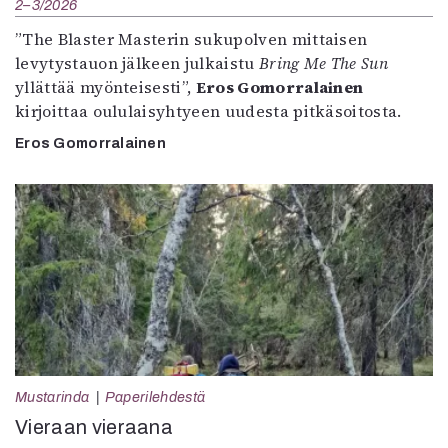
2–3/2026
”The Blaster Masterin sukupolven mittaisen
levytystauon jälkeen julkaistu
Bring Me The Sun
yllättää myönteisesti”,
Eros Gomorralainen
kirjoittaa oululaisyhtyeen uudesta pitkäsoitosta.
Eros Gomorralainen
Mustarinda
Paperilehdestä
Vieraan vieraana