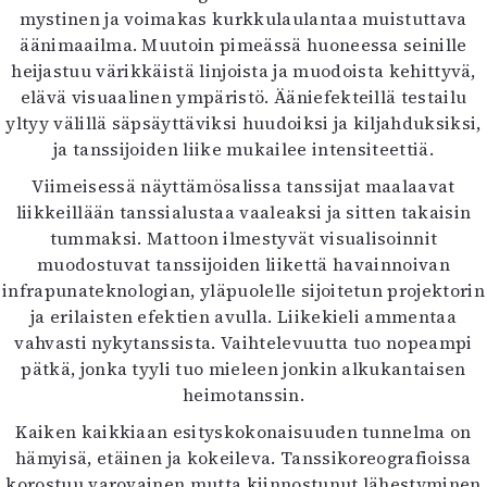
mystinen ja voimakas kurkkulaulantaa muistuttava
äänimaailma. Muutoin pimeässä huoneessa seinille
heijastuu värikkäistä linjoista ja muodoista kehittyvä,
elävä visuaalinen ympäristö. Ääniefekteillä testailu
yltyy välillä säpsäyttäviksi huudoiksi ja kiljahduksiksi,
ja tanssijoiden liike mukailee intensiteettiä.
Viimeisessä näyttämösalissa tanssijat maalaavat
liikkeillään tanssialustaa vaaleaksi ja sitten takaisin
tummaksi. Mattoon ilmestyvät visualisoinnit
muodostuvat tanssijoiden liikettä havainnoivan
infrapunateknologian, yläpuolelle sijoitetun projektorin
ja erilaisten efektien avulla. Liikekieli ammentaa
vahvasti nykytanssista. Vaihtelevuutta tuo nopeampi
pätkä, jonka tyyli tuo mieleen jonkin alkukantaisen
heimotanssin.
Kaiken kaikkiaan esityskokonaisuuden tunnelma on
hämyisä, etäinen ja kokeileva. Tanssikoreografioissa
korostuu varovainen mutta kiinnostunut lähestyminen