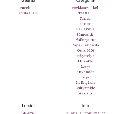
Seuraa
Kategoriat
Facebook
Verkkoartikkeli
Instagram
Teatteri
Tanssi
Tanssi
Sarjakuva
Sámegillii
Pääkirjoitus
Paperilehdestä
Oulu2026
Näyttelyt
Musiikki
Levyt
Kuvataide
Kirjat
In English
Esitystaide
Arkisto
Lehdet
Info
4/2026
Tilaus ja irtonumerot