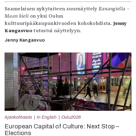
Saamelaisen nykytaiteen suurnäyttely
Eanangiella –
Maan kieli
on yksi Oulun
kulttuuripääkaupunkivuoden kohokohdista.
Jenny
Kangasvuo
tutustui näyttelyyn.
Jenny Kangasvuo
Ajankohtaista
In English
Oulu2026
European Capital of Culture: Next Stop –
Elections