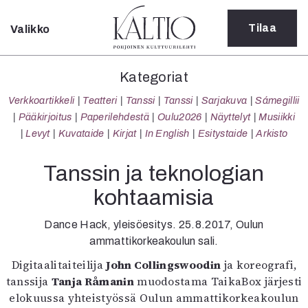
Tilaa
Valikko
Sulje
Kategoriat
Kategoriat
Verkkoartikkeli
Verkkoartikkeli
Teatteri
Tanssi
Tanssi
Sarjakuva
Sámegillii
Teatteri
Pääkirjoitus
Paperilehdestä
Oulu2026
Näyttelyt
Musiikki
Tanssi
Levyt
Kuvataide
Kirjat
In English
Esitystaide
Arkisto
Tanssi
Sarjakuva
Tanssin ja teknologian
Sámegillii
kohtaamisia
Pääkirjoitus
Paperilehdestä
Dance Hack, yleisöesitys. 25.8.2017, Oulun
Oulu2026
ammattikorkeakoulun sali.
Näyttelyt
Musiikki
Digitaalitaiteilija
John Collingswoodin
ja koreografi,
Levyt
tanssija
Tanja Råmanin
muodostama TaikaBox järjesti
Kuvataide
elokuussa yhteistyössä Oulun ammattikorkeakoulun