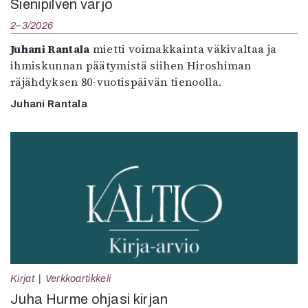
Sienipilven varjo
2–3/2026
Juhani Rantala
mietti voimakkainta väkivaltaa ja
ihmiskunnan päätymistä siihen Hiroshiman
räjähdyksen 80-vuotispäivän tienoolla.
Juhani Rantala
Kirjat
Verkkoartikkeli
Juha Hurme ohjasi kirjan