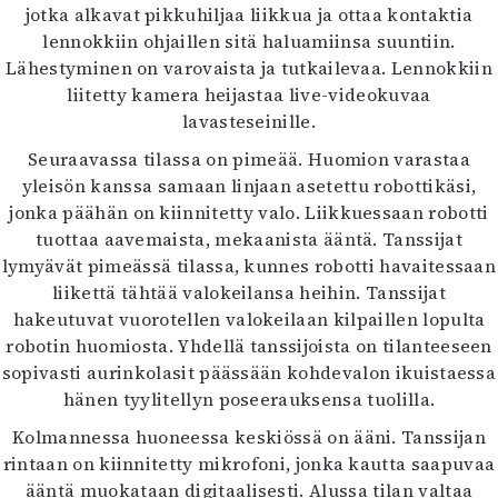
jotka alkavat pikkuhiljaa liikkua ja ottaa kontaktia
Mediatiedot
lennokkiin ohjaillen sitä haluamiinsa suuntiin.
Kaltio ry
Lähestyminen on varovaista ja tutkailevaa. Lennokkiin
liitetty kamera heijastaa live-videokuvaa
lavasteseinille.
Seuraavassa tilassa on pimeää. Huomion varastaa
yleisön kanssa samaan linjaan asetettu robottikäsi,
jonka päähän on kiinnitetty valo. Liikkuessaan robotti
tuottaa aavemaista, mekaanista ääntä. Tanssijat
lymyävät pimeässä tilassa, kunnes robotti havaitessaan
liikettä tähtää valokeilansa heihin. Tanssijat
hakeutuvat vuorotellen valokeilaan kilpaillen lopulta
robotin huomiosta. Yhdellä tanssijoista on tilanteeseen
sopivasti aurinkolasit päässään kohdevalon ikuistaessa
hänen tyylitellyn poseerauksensa tuolilla.
Kolmannessa huoneessa keskiössä on ääni. Tanssijan
rintaan on kiinnitetty mikrofoni, jonka kautta saapuvaa
ääntä muokataan digitaalisesti. Alussa tilan valtaa