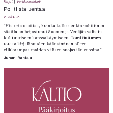
Kirjat
Verkkoartikkeli
Poliittista luentaa
2–3/2026
”Historia osoittaa, kuinka kulloinenkin poliittinen
säätila on heijastunut Suomen ja Venäjän välisiin
kulttuuriseen kanssakäymiseen.
Tomi Huttunen
toteaa kirjallisuuden kääntäminen olleen
vilkkaampaa maiden välisen suojasään vuosina.”
Juhani Rantala