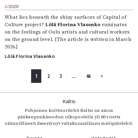
1/2026
What lies beneath the shiny surfaces of Capital of
Culture project?
Lölä Florina Vlasenko
ruminates
on the feelings of Oulu artists and cultural workers
on the ground level. [The article is written in March
2026.]
Lölä Florina Vlasenko
1
2
3
…
46
>
Kaltio
Pohjoinen kulttuurilehti Kaltio on ainoa
pääkaupunkiseudun ulkopuolella yli 80 vuotta
säännöllisesti ilmestynyt valtakunnallinen mielipidelehti.