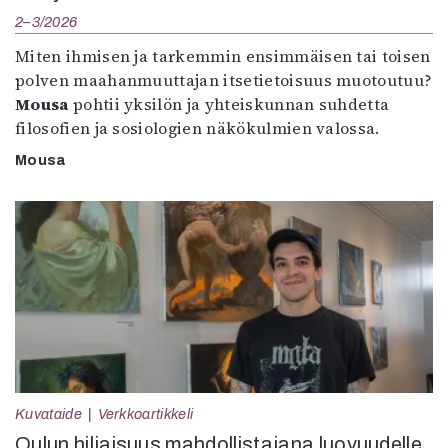
2–3/2026
Miten ihmisen ja tarkemmin ensimmäisen tai toisen
polven maahanmuuttajan itsetietoisuus muotoutuu?
Mousa
pohtii yksilön ja yhteiskunnan suhdetta
filosofien ja sosiologien näkökulmien valossa.
Mousa
Kuvataide
Verkkoartikkeli
Oulun hiljaisuus mahdollistajana luovuudelle