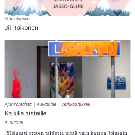
Yhteistyössä
Jii Roikonen
Ajankohtaista
Kuvataide
Verkkoartikkeli
Kaikille aisteille
2–3/2026
”Yleisesti ottaen taidetta pitää vain katsoa, joissain