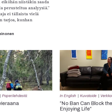
a eiköhän niistäkin saada
la perusteltua analyysiä.”
ja ei tällaista vielä
n tarjoa, kunhan
einonen
Paperilehdestä
In English
Kuvataide
Verkkoa
vieraana
”No Ban Can Block th
Enjoying Life”