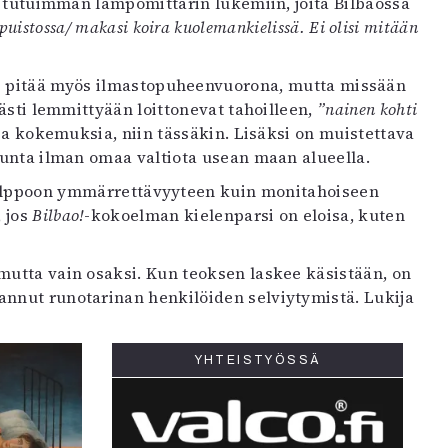
 tutuimman lämpömittarin lukemiin, joita Bilbaossa
 puistossa/ makasi koira kuolemankielissä. Ei olisi mitään
isi pitää myös ilmastopuheenvuorona, mutta missään
ävästi lemmittyään loittonevat tahoilleen,
”nainen kohti
ia kokemuksia, niin tässäkin. Lisäksi on muistettava
kunta ilman omaa valtiota usean maan alueella.
n helppoon ymmärrettävyyteen kuin monitahoiseen
 jos
Bilbao!
-kokoelman kielenparsi on eloisa, kuten
mutta vain osaksi. Kun teoksen laskee käsistään, on
annut runotarinan henkilöiden selviytymistä. Lukija
YHTEISTYÖSSÄ