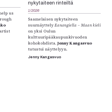
nykytaiteen rinteiltä
1/2026
help us
hrough
Saamelaisen nykytaiteen
nko
suurnäyttely
Eanangiella – Maan kieli
rtist
on yksi Oulun
kulttuuripääkaupunkivuoden
kohokohdista.
Jenny Kangasvuo
tutustui näyttelyyn.
Jenny Kangasvuo