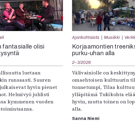
eli
Ajankohtaista
Musiikki
Verkk
 fantasialle olisi
Korjaamontien treenik
kysyntä
purku-uhan alla
2–3/2026
llisuutta luetaan
Välivainiolle on keskittyn
in runsaasti. Suuren
omaehtoisen kulttuurin til
 julkaisevat hyvin pienet
tunnetumpi, Tilaa kulttuur
ot. Helmivyö juhlisti
ylläpitämä Tukikohta elää 
ssa kymmenen vuoden
hyvin, mutta toinen on lo
toimintaansa.
alla.
Sanna Niemi