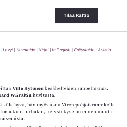
Tilaa
Kaltio
a
Levyt
Kuvataide
Kirjat
In English
Esitystaide
Arkisto
rot
ssä
s
dot
y
oittaa
Ville Hytönen
kesähelteisen runoelmansa.
ard Wiiraltin
kuvitusta.
kä sillä hyvä, hän myös asuu Viron pohjoisrannikolla
toisa kuin turhakin, tietysti kyse on ennen muuta
maisemista.