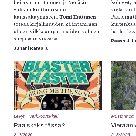
heijastunut Suomen ja Venäjän
kohteet, j
välisiin kulttuuriseen
vielä kuul
kanssakäymiseen.
Tomi Huttunen
Päätoimitta
toteaa kirjallisuuden kääntäminen
kuitenkaa
olleen vilkkaampaa maiden välisen
harhailee.
suojasään vuosina.”
Paavo J. H
Juhani Rantala
Levyt
Verkkoartikkeli
Mustarinda
Paa skaks tässä?
Vieraan 
2–3/2026
2–3/2026