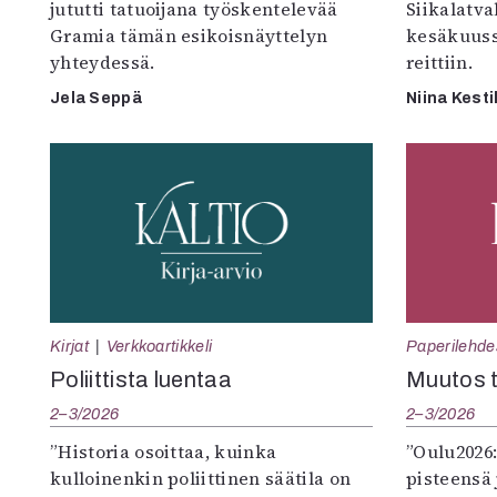
jututti tatuoijana työskentelevää
Siikalatva
Gramia tämän esikoisnäyttelyn
kesäkuus
yhteydessä.
reittiin.
Jela Seppä
Niina Kesti
Kirjat
Verkkoartikkeli
Paperilehde
Poliittista luentaa
Muutos t
2–3/2026
2–3/2026
”Historia osoittaa, kuinka
”Oulu2026
kulloinenkin poliittinen säätila on
pisteensä 