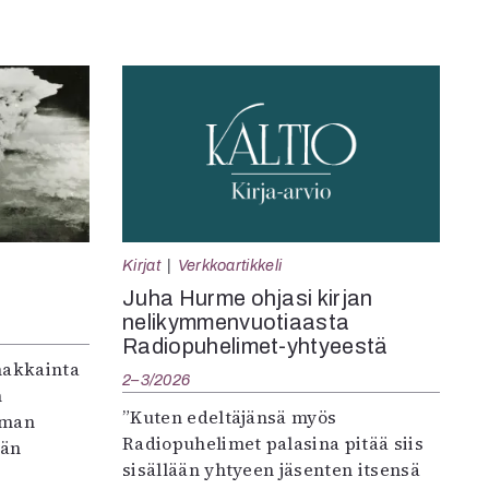
Kirjat
Verkkoartikkeli
Juha Hurme ohjasi kirjan
nelikymmenvuotiaasta
Radiopuhelimet-yhtyeestä
makkainta
2–3/2026
n
”Kuten edeltäjänsä myös
iman
Radiopuhelimet palasina pitää siis
vän
sisällään yhtyeen jäsenten itsensä