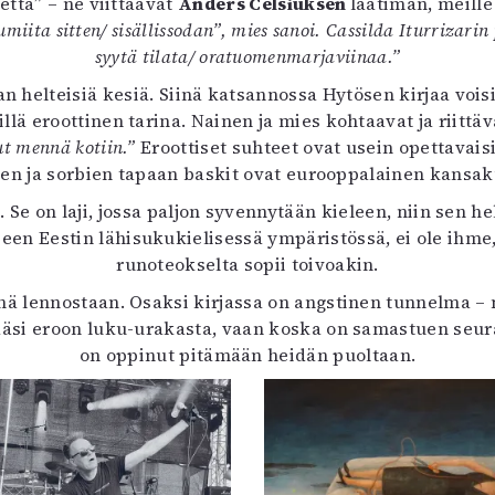
etta” – ne viittaavat
Anders Celsiuksen
laatiman, meille
uvataide
iita sitten/ sisällissodan”, mies sanoi. Cassilda Iturrizarin
Kirjat
syytä tilata/ oratuomenmarjaviinaa.”
n English
an helteisiä kesiä. Siinä katsannossa Hytösen kirjaa vo
sitystaide
sillä eroottinen tarina. Nainen ja mies kohtaavat ja riitt
Arkisto
ut mennä kotiin.”
Eroottiset suhteet ovat usein opettavais
isien ja sorbien tapaan baskit ovat eurooppalainen kansa
a. Se on laji, jossa paljon syvennytään kieleen, niin se
een Eestin lähisukukielisessä ympäristössä, ei ole ihme,
runoteokselta sopii toivoakin.
ä lennostaan. Osaksi kirjassa on angstinen tunnelma – 
pääsi eroon luku-urakasta, vaan koska on samastuen seur
on oppinut pitämään heidän puoltaan.