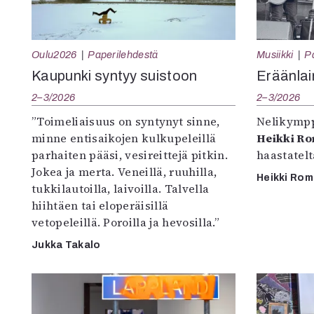
Oulu2026
Paperilehdestä
Musiikki
P
Kaupunki syntyy suistoon
Eräänlai
2–3/2026
2–3/2026
”Toimeliaisuus on syntynyt sinne,
Nelikympp
minne entisaikojen kulkupeleillä
Heikki R
parhaiten pääsi, vesireittejä pitkin.
haastatel
Jokea ja merta. Veneillä, ruuhilla,
Heikki Ro
tukkilautoilla, laivoilla. Talvella
hiihtäen tai eloperäisillä
vetopeleillä. Poroilla ja hevosilla.”
Jukka Takalo