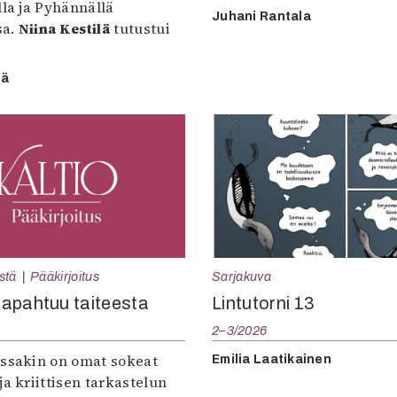
lla ja Pyhännällä
Juhani Rantala
sa.
Niina Kestilä
tutustui
lä
Sarjakuva
stä
Pääkirjoitus
Lintutorni 13
apahtuu taiteesta
2–3/2026
:ssakin on omat sokeat
Emilia Laatikainen
ja kriittisen tarkastelun