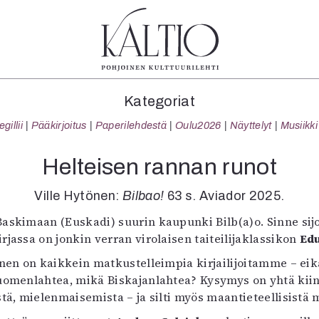
tegoriat
Lehdet
Info
Kategoriat
koartikkeli
4/2026
Tilaus j
illii
Pääkirjoitus
Paperilehdestä
Oulu2026
Näyttelyt
Musiikki
Teatteri
2–3/2026
irtonume
Tanssi
1/2026
Yhteistyö
Helteisen rannan runot
Tanssi
6/2025
Toimitu
arjakuva
5/2025 saame
Mediatie
Ville Hytönen:
Bilbao!
63 s. Aviador 2025.
ámegillii
5/2025
Kaltio r
askimaan (Euskadi) suurin kaupunki Bilb(a)o. Sinne sij
äkirjoitus
Lehtiarkisto
rjassa on jonkin verran virolaisen taiteilijaklassikon
Edu
erilehdestä
Oulu2026
tönen on kaikkein matkustelleimpia kirjailijoitamme – ei
Näyttelyt
uomenlahtea, mikä Biskajanlahtea? Kysymys on yhtä kiin
Musiikki
stä, mielenmaisemista – ja silti myös maantieteellisistä 
Levyt