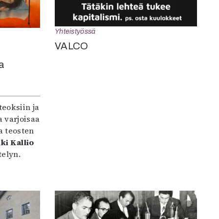
Yhteistyössä
VALCO
a
teoksiin ja
 varjoisaa
a teosten
ki Kallio
elyn.