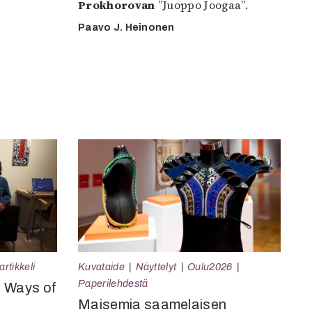
Prokhorovan
”Juoppo Joogaa”.
Paavo J. Heinonen
rtikkeli
Kuvataide
Näyttelyt
Oulu2026
Paperilehdestä
e Ways of
Maisemia saamelaisen