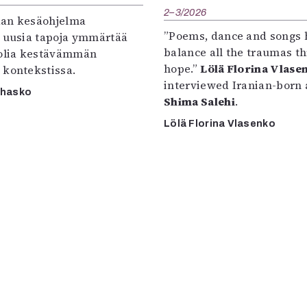
2–3/2026
an kesäohjelma
”Poems, dance and songs 
e uusia tapoja ymmärtää
balance all the traumas t
oolia kestävämmän
hope.”
Lölä Florina Vlase
 kontekstissa.
interviewed Iranian-born a
rhasko
Shima Salehi
.
Lölä Florina Vlasenko