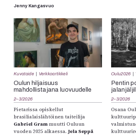
Jenny Kangasvuo
Kuvataide
Verkkoartikkeli
Oulu2026
Oulun hiljaisuus
Pentin pol
mahdollistajana luovuudelle
jalanjälji
2–3/2026
2–3/2026
Pietarissa opiskellut
Osana Oul
brasilialaislähtöinen taiteilija
kulttuuri
Gabriel Gram
muutti Ouluun
valmistun
vuoden 2025 alkaessa.
Jela Seppä
kulttuurire