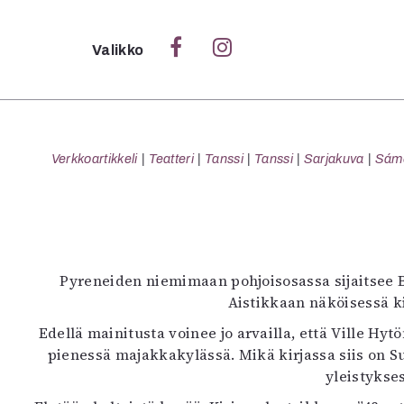
Sulje
Valikko
Ka
Verk
Verkkoartikkeli
Teatteri
Tanssi
Tanssi
Sarjakuva
Sámeg
S
S
Pyreneiden niemimaan pohjoisosassa sijaitsee B
Pä
Aistikkaan näköisessä ki
Pap
Edellä mainitusta voinee jo arvailla, että Ville Hy
pienessä majakkakylässä. Mikä kirjassa siis on S
yleistykse