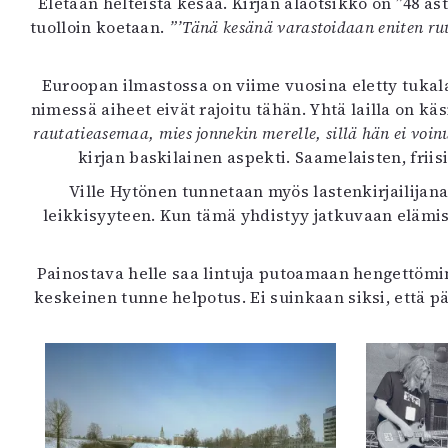
Eletään helteistä kesää. Kirjan alaotsikko on ”48 ast
K
tuolloin koetaan.
”’Tänä kesänä varastoidaan eniten ruum
I
Euroopan ilmastossa on viime vuosina eletty tukal
E
nimessä aiheet eivät rajoitu tähän. Yhtä lailla on kä
rautatieasemaa, mies jonnekin merelle, sillä hän ei voin
kirjan baskilainen aspekti. Saamelaisten, fri
Ville Hytönen tunnetaan myös lastenkirjailijan
leikkisyyteen. Kun tämä yhdistyy jatkuvaan elämis
Painostava helle saa lintuja putoamaan hengettömin
keskeinen tunne helpotus. Ei suinkaan siksi, että 