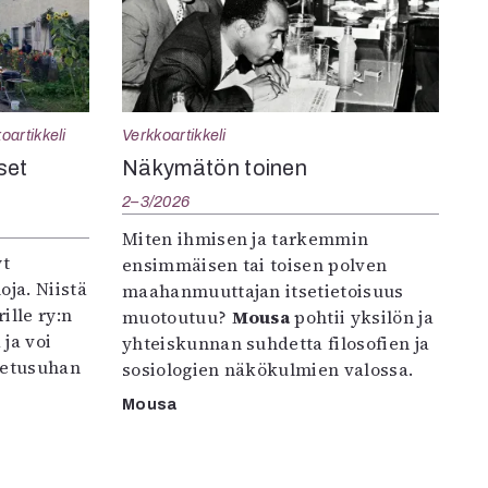
oartikkeli
Verkkoartikkeli
set
Näkymätön toinen
2–3/2026
Miten ihmisen ja tarkemmin
yt
ensimmäisen tai toisen polven
oja. Niistä
maahanmuuttajan itsetietoisuus
ille ry:n
muotoutuu?
Mousa
pohtii yksilön ja
ja voi
yhteiskunnan suhdetta filosofien ja
petusuhan
sosiologien näkökulmien valossa.
Mousa