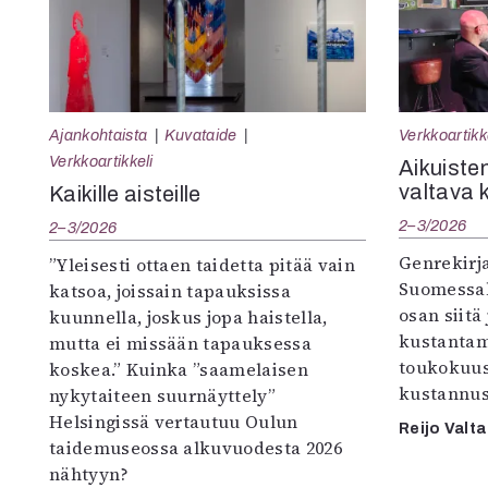
Ajankohtaista
Kuvataide
Verkkoartikk
Verkkoartikkeli
Aikuisten
valtava 
Kaikille aisteille
2–3/2026
2–3/2026
Genrekirja
”Yleisesti ottaen taidetta pitää vain
Suomessak
katsoa, joissain tapauksissa
osan siitä
kuunnella, joskus jopa haistella,
kustantam
mutta ei missään tapauksessa
toukokuu
koskea.” Kuinka ”saamelaisen
kustannus
nykytaiteen suurnäyttely”
Helsingissä vertautuu Oulun
Reijo Valta
taidemuseossa alkuvuodesta 2026
nähtyyn?