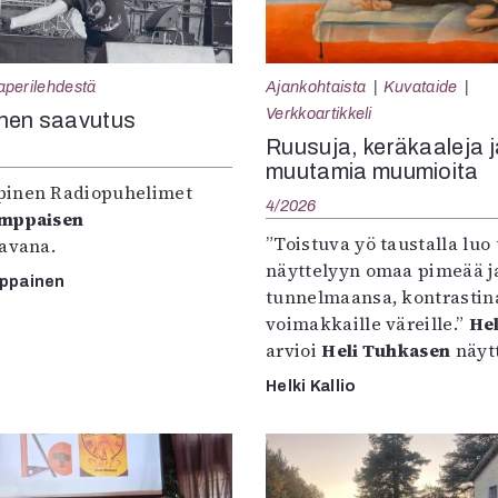
aperilehdestä
Ajankohtaista
Kuvataide
Verkkoartikkeli
nen saavutus
Ruusuja, keräkaaleja j
muutamia muumioita
inen Radiopuhelimet
4/2026
omppaisen
”Toistuva yö taustalla luo 
tavana.
näyttelyyn omaa pimeää ja
mppainen
tunnelmaansa, kontrastin
voimakkaille väreille.”
Hel
arvioi
Heli Tuhkasen
näytt
Helki Kallio