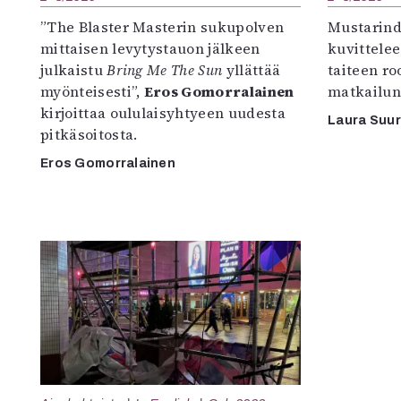
”The Blaster Masterin sukupolven
Mustarind
mittaisen levytystauon jälkeen
kuvittele
julkaistu
Bring Me The Sun
yllättää
taiteen r
myönteisesti”,
Eros Gomorralainen
matkailun
kirjoittaa oululaisyhtyeen uudesta
Laura Suu
pitkäsoitosta.
Eros Gomorralainen