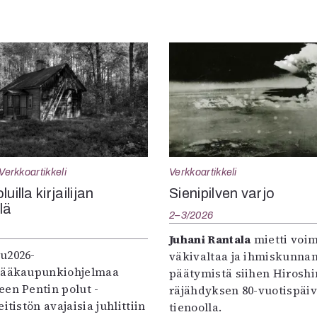
Verkkoartikkeli
Verkkoartikkeli
uilla kirjailijan
Sienipilven varjo
llä
2–3/2026
Juhani Rantala
mietti voi
u2026-
väkivaltaa ja ihmiskunna
pääkaupunkiohjelmaa
päätymistä siihen Hirosh
een Pentin polut -
räjähdyksen 80-vuotispäi
itistön avajaisia juhlittiin
tienoolla.