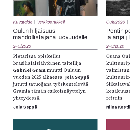
Kuvataide
Verkkoartikkeli
Oulu2026
Oulun hiljaisuus
Pentin pol
mahdollistajana luovuudelle
jalanjälji
2–3/2026
2–3/2026
Pietarissa opiskellut
Osana Oul
brasilialaislähtöinen taiteilija
kulttuuri
Gabriel Gram
muutti Ouluun
valmistun
vuoden 2025 alkaessa.
Jela Seppä
kulttuurire
jututti tatuoijana työskentelevää
Siikalatva
Gramia tämän esikoisnäyttelyn
kesäkuus
yhteydessä.
reittiin.
Jela Seppä
Niina Kesti