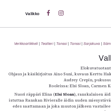
Sulje
Valikko
Ka
Verk
Verkkoartikkeli
Teatteri
Tanssi
Tanssi
Sarjakuva
Sámeg
Val
S
Elokuvatuotant
S
Ohjaus ja käsikirjoitus Aino Suni, kuvaus Kerttu H
Pä
Audrey Crepin, pukusuun
Pap
Rooleissa: Elsi Sloan, Carmen K
Nuori räppäri Elina (
Elsi Sloan
), ranskalaisen äid
istuttaa Ranskan Rivieralle äidin uuden miesystävä
edes saattamaan ja joka muuton jälkeen vastailee v