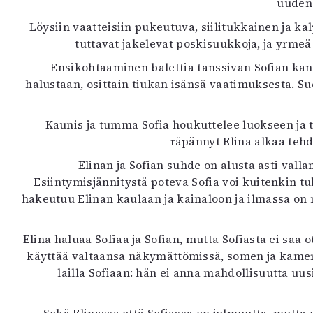
uuden 
K
Löysiin vaatteisiin pukeutuva, siilitukkainen ja k
tuttavat jakelevat poskisuukkoja, ja yrme
I
E
Ensikohtaaminen balettia tanssivan Sofian kans
halustaan, osittain tiukan isänsä vaatimuksesta. Su
Kaunis ja tumma Sofia houkuttelee luokseen ja t
räpännyt Elina alkaa tehd
Elinan ja Sofian suhde on alusta asti vall
Esiintymisjännitystä poteva Sofia voi kuitenkin tuke
hakeutuu Elinan kaulaan ja kainaloon ja ilmassa on m
Elina haluaa Sofiaa ja Sofian, mutta Sofiasta ei saa 
käyttää valtaansa näkymättömissä, somen ja kamerakä
lailla Sofiaan: hän ei anna mahdollisuutta uusi