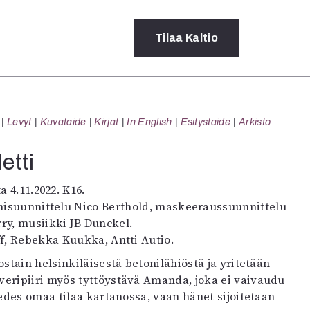
Tilaa
Kaltio
a
Levyt
Kuvataide
Kirjat
In English
Esitystaide
Arkisto
rot
ssä
etti
s
dot
ta 4.11.2022. K16.
y
änisuunnittelu Nico Berthold, maskeeraussuunnittelu
ry, musiikki JB Dunckel.
ff, Rebekka Kuukka, Antti Autio.
ostain helsinkiläisestä betonilähiöstä ja yritetään
veripiiri myös tyttöystävä Amanda, joka ei vaivaudu
 edes omaa tilaa kartanossa, vaan hänet sijoitetaan