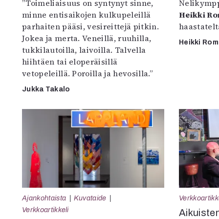
”Toimeliaisuus on syntynyt sinne,
Nelikympp
minne entisaikojen kulkupeleillä
Heikki R
parhaiten pääsi, vesireittejä pitkin.
haastatel
Jokea ja merta. Veneillä, ruuhilla,
Heikki Ro
tukkilautoilla, laivoilla. Talvella
hiihtäen tai eloperäisillä
vetopeleillä. Poroilla ja hevosilla.”
Jukka Takalo
Ajankohtaista
Kuvataide
Verkkoartikk
Verkkoartikkeli
Aikuisten