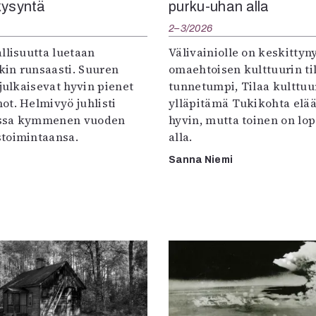
kysyntä
purku-uhan alla
2–3/2026
llisuutta luetaan
Välivainiolle on keskittyn
in runsaasti. Suuren
omaehtoisen kulttuurin til
 julkaisevat hyvin pienet
tunnetumpi, Tilaa kulttuur
ot. Helmivyö juhlisti
ylläpitämä Tukikohta elää 
ssa kymmenen vuoden
hyvin, mutta toinen on lo
toimintaansa.
alla.
Sanna Niemi