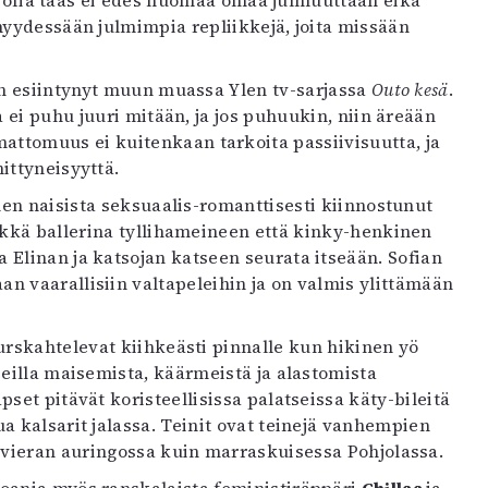
n, Sofia taas ei edes huomaa omaa julmuuttaan eikä
myydessään julmimpia repliikkejä, joita missään
 esiintynyt muun muassa Ylen tv-sarjassa
Outo kesä
.
a ei puhu juuri mitään, ja jos puhuukin, niin äreään
tomuus ei kuitenkaan tarkoita passiivisuutta, ja
ittyneisyyttä.
nen naisista seksuaalis-romanttisesti kiinnostunut
rkkä ballerina tyllihameineen että kinky-henkinen
 Elinan ja katsojan katseen seurata itseään. Sofian
n vaarallisiin valtapeleihin ja on valmis ylittämään
purskahtelevat kiihkeästi pinnalle kun hikinen yö
eilla maisemista, käärmeistä ja alastomista
pset pitävät koristeellisissa palatseissa käty-bileitä
 kalsarit jalassa. Teinit ovat teinejä vanhempien
ivieran auringossa kuin marraskuisessa Pohjolassa.