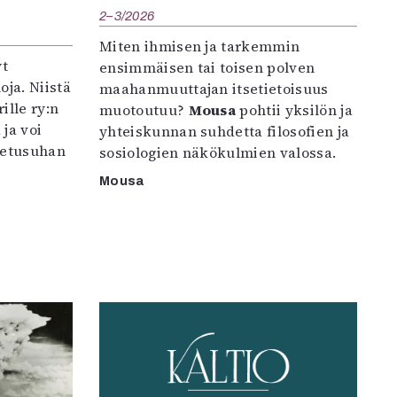
2–3/2026
Miten ihmisen ja tarkemmin
yt
ensimmäisen tai toisen polven
oja. Niistä
maahanmuuttajan itsetietoisuus
ille ry:n
muotoutuu?
Mousa
pohtii yksilön ja
ja voi
yhteiskunnan suhdetta filosofien ja
petusuhan
sosiologien näkökulmien valossa.
Mousa