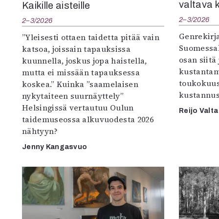
valtava 
Kaikille aisteille
2–3/2026
2–3/2026
Genrekirja
”Yleisesti ottaen taidetta pitää vain
Suomessak
katsoa, joissain tapauksissa
osan siitä
kuunnella, joskus jopa haistella,
kustantam
mutta ei missään tapauksessa
toukokuu
koskea.” Kuinka ”saamelaisen
kustannus
nykytaiteen suurnäyttely”
Helsingissä vertautuu Oulun
Reijo Valta
taidemuseossa alkuvuodesta 2026
nähtyyn?
Jenny Kangasvuo