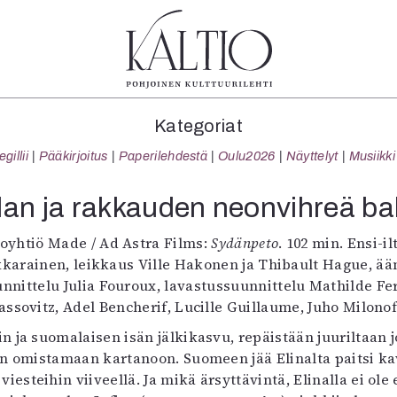
tegoriat
Lehdet
Info
Kategoriat
koartikkeli
4/2026
Tilaus j
illii
Pääkirjoitus
Paperilehdestä
Oulu2026
Näyttelyt
Musiikki
Teatteri
2–3/2026
irtonume
Tanssi
1/2026
Yhteistyö
lan ja rakkauden neonvihreä bal
Tanssi
6/2025
Toimitu
arjakuva
5/2025 saame
Mediatie
oyhtiö Made / Ad Astra Films:
Sydänpeto
. 102 min. Ensi-il
ámegillii
5/2025
Kaltio r
akkarainen, leikkaus Ville Hakonen ja Thibault Hague, ä
äkirjoitus
Lehtiarkisto
nittelu Julia Fouroux, lavastussuunnittelu Mathilde Fer
erilehdestä
assovitz, Adel Bencherif, Lucille Guillaume, Juho Milono
Oulu2026
in ja suomalaisen isän jälkikasvu, repäistään juuriltaan j
Näyttelyt
n omistamaan kartanoon. Suomeen jää Elinalta paitsi ka
Musiikki
iesteihin viiveellä. Ja mikä ärsyttävintä, Elinalla ei ole
Levyt