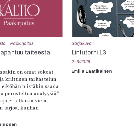
Sarjakuva
stä
Pääkirjoitus
Lintutorni 13
apahtuu taiteesta
2–3/2026
:ssakin on omat sokeat
Emilia Laatikainen
ja kriittisen tarkastelun
a eiköhän niistäkin saada
la perusteltua analyysiä.”
ja ei tällaista vielä
n tarjoa, kunhan
einonen