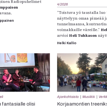
inen Radiopuhelimet
4/2026
omppaisen
”Toistuva yö taustalla luo 
tavana.
näyttelyyn omaa pimeää ja
mppainen
tunnelmaansa, kontrastin
voimakkaille väreille.”
Hel
arvioi
Heli Tuhkasen
näytt
Helki Kallio
eli
Ajankohtaista
Musiikki
Verkk
 fantasialle olisi
Korjaamontien treenik