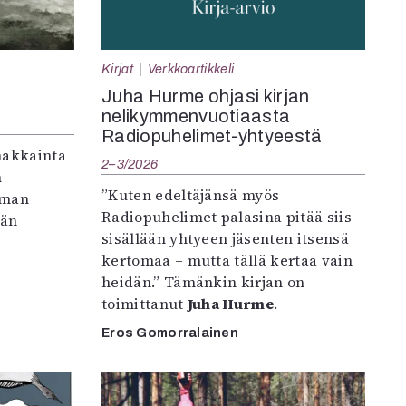
Kirjat
Verkkoartikkeli
Juha Hurme ohjasi kirjan
nelikymmenvuotiaasta
Radiopuhelimet-yhtyeestä
makkainta
2–3/2026
n
”Kuten edeltäjänsä myös
iman
Radiopuhelimet palasina pitää siis
vän
sisällään yhtyeen jäsenten itsensä
kertomaa – mutta tällä kertaa vain
heidän.” Tämänkin kirjan on
toimittanut
Juha Hurme
.
Eros Gomorralainen