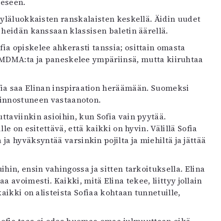
eeseen.
 yläluokkaisten ranskalaisten keskellä. Äidin uudet
heidän kanssaan klassisen baletin äärellä.
ia opiskelee ahkerasti tanssia; osittain omasta
ii MDMA:ta ja paneskelee ympäriinsä, mutta kiiruhtaa
ofia saa Elinan inspiraation heräämään. Suomeksi
ä innostuneen vastaanoton.
ttaviinkin asioihin, kun Sofia vain pyytää.
le on esitettävä, että kaikki on hyvin. Välillä Sofia
a hyväksyntää varsinkin pojilta ja miehiltä ja jättää
ihin, ensin vahingossa ja sitten tarkoituksella. Elina
avoimesti. Kaikki, mitä Elina tekee, liittyy jollain
kaikki on alisteista Sofiaa kohtaan tunnetuille,