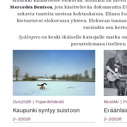
Musiikki kannattelee elokuvaa. Musiikin on sävel
Mercedes Bentsoa
, jota käsittelevän dokumentin
Ei
sekavia tunteita useissa kohtauksissa. Elinan S
kietoutuvat elokuvassa yhteen. Elokuvan tunnusb
varsinkin sen kerto
Sydänpeto
on keski-ikäiselle katsojalle matka o
perustelemaan itselleen mi
Oulu2026
Paperilehdestä
Musiikki
P
Kaupunki syntyy suistoon
Eräänlai
2–3/2026
2–3/2026