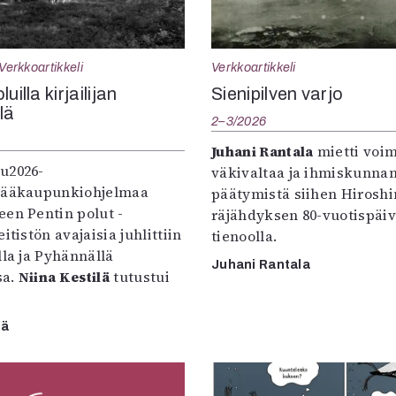
Verkkoartikkeli
Verkkoartikkeli
uilla kirjailijan
Sienipilven varjo
llä
2–3/2026
Juhani Rantala
mietti voi
u2026-
väkivaltaa ja ihmiskunna
pääkaupunkiohjelmaa
päätymistä siihen Hirosh
een Pentin polut -
räjähdyksen 80-vuotispäi
itistön avajaisia juhlittiin
tienoolla.
lla ja Pyhännällä
Juhani Rantala
sa.
Niina Kestilä
tutustui
lä