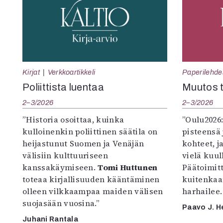
Kirjat
Verkkoartikkeli
Paperilehde
Poliittista luentaa
Muutos t
2–3/2026
2–3/2026
”Historia osoittaa, kuinka
”Oulu2026
kulloinenkin poliittinen säätila on
pisteensä 
heijastunut Suomen ja Venäjän
kohteet, j
välisiin kulttuuriseen
vielä kuul
kanssakäymiseen.
Tomi Huttunen
Päätoimitta
toteaa kirjallisuuden kääntäminen
kuitenkaa
olleen vilkkaampaa maiden välisen
harhailee.
suojasään vuosina.”
Paavo J. H
Juhani Rantala