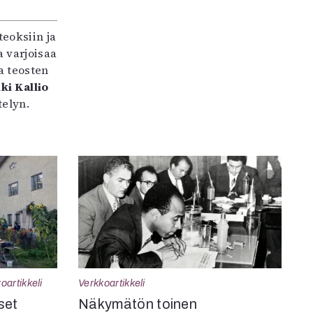
teoksiin ja
 varjoisaa
a teosten
ki Kallio
elyn.
oartikkeli
Verkkoartikkeli
set
Näkymätön toinen