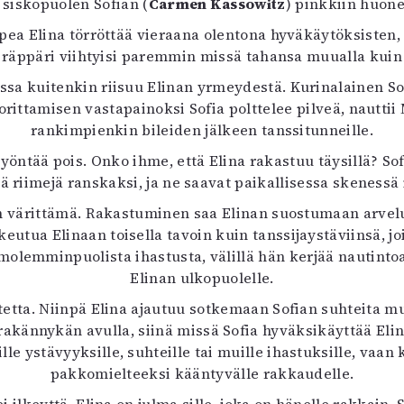
siskopuolen Sofian (
Carmen Kassowitz
) pinkkiin huon
uvataide
alpea Elina törröttää vieraana olentona hyväkäytöksisten,
Kirjat
ä räppäri viihtyisi paremmin missä tahansa muualla kuin 
n English
sitystaide
sa kuitenkin riisuu Elinan yrmeydestä. Kurinalainen Sof
Arkisto
orittamisen vastapainoksi Sofia polttelee pilveä, nautt
rankimpienkin bileiden jälkeen tanssitunneille.
yöntää pois. Onko ihme, että Elina rakastuu täysillä? S
ä riimejä ranskaksi, ja ne saavat paikallisessa skeness
an värittämä. Rakastuminen saa Elinan suostumaan arvelu
utua Elinaan toisella tavoin kuin tanssijaystäviinsä, joil
olemminpuolista ihastusta, välillä hän kerjää nautintoa j
Elinan ulkopuolelle.
otetta. Niinpä Elina ajautuu sotkemaan Sofian suhteita mu
nnykän avulla, siinä missä Sofia hyväksikäyttää Elinaa 
lle ystävyyksille, suhteille tai muille ihastuksille, vaan 
pakkomielteeksi kääntyvälle rakkaudelle.