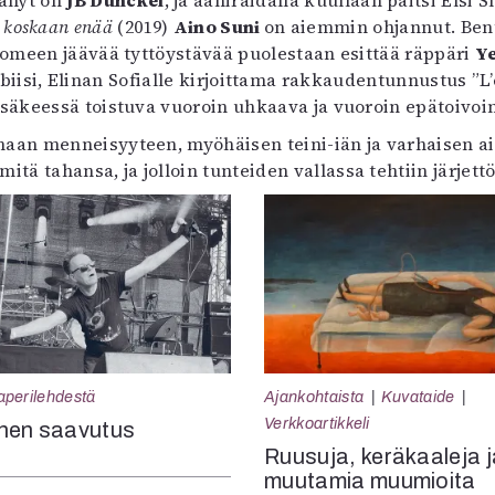
tänyt on
JB Dunckel
, ja ääniraidalla kuullaan paitsi Elsi
 koskaan enää
(2019)
Aino Suni
on aiemmin ohjannut. Bents
uomeen jäävää tyttöystävää puolestaan esittää räppäri
Y
iisi, Elinan Sofialle kirjoittama rakkaudentunnustus ”L’
säkeessä toistuva vuoroin uhkaava ja vuoroin epätoivoi
maan menneisyyteen, myöhäisen teini-iän ja varhaisen ai
tä tahansa, ja jolloin tunteiden vallassa tehtiin järjettö
aperilehdestä
Ajankohtaista
Kuvataide
Verkkoartikkeli
nen saavutus
Ruusuja, keräkaaleja j
muutamia muumioita