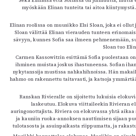
Sekä Elinassa että Sofiassa on julmuutta, mutta e
myöskään Elinan tunteita tai aitoa kiintymystä.
Elinan roolissa on muusikko Elsi Sloan, joka ei ollu
Sloan välittää Elinan vierauden tunteen erinomaises
sävyyn, kunnes Sofia saa ilmeen pehmenemään, su
Sloan tuo Eli
Carmen Kassowitzin esittämä Sofia puolestaan on j
ihminen muistaa joskus ihastuneensa. Sofian ihan
nykytanssija mustissa nahkahihnoissa. Hän makailee
hahmo on rakennettu taitavasti, ja katsoja ymmärtää
Ranskan Rivieralle on sijoitettu lukuisia elokuv
laskeutuu. Elokuva viittaileekin Rivieran 
auringonottajista. Riviera on elokuvassa yhtä aikaa s
ja kauniin ruoka-annoksen nauttimisen sijaan puu
tulotasosta ja asuinpaikasta riippumatta, ja raka