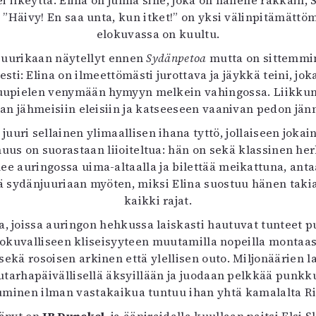
i ilkeyttä. Elina on julma sille, joka on hänelle rakkai
 ”Häivy! En saa unta, kun itket!” on yksi välinpitämättö
elokuvassa on kuultu.
t juurikaan näytellyt ennen
Sydänpetoa
mutta on sittemmin
ti: Elina on ilmeettömästi jurottava ja jäykkä teini, jok
upielen venymään hymyyn melkein vahingossa. Liikkumat
nan jähmeisiin eleisiin ja katseeseen vaanivan pedon jänn
uuri sellainen ylimaallisen ihana tyttö, jollaiseen jokai
uus on suorastaan liioiteltua: hän on sekä klassinen he
 auringossa uima-altaalla ja bilettää meikattuna, antaa
 sydänjuuriaan myöten, miksi Elina suostuu hänen takiaa
kaikki rajat.
ia, joissa auringon hehkussa laiskasti hautuvat tunteet 
elokuvalliseen kliseisyyteen muutamilla nopeilla montaas
ekä rosoisen arkinen että ylellisen outo. Miljonäärien la
tarhapäivällisellä äksyillään ja juodaan pelkkää punkkua
stuminen ilman vastakaikua tuntuu ihan yhtä kamalalta R