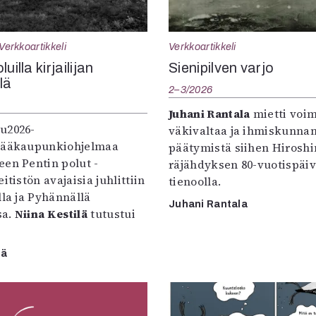
Verkkoartikkeli
Verkkoartikkeli
uilla kirjailijan
Sienipilven varjo
llä
2–3/2026
Juhani Rantala
mietti voi
u2026-
väkivaltaa ja ihmiskunna
pääkaupunkiohjelmaa
päätymistä siihen Hirosh
een Pentin polut -
räjähdyksen 80-vuotispäi
itistön avajaisia juhlittiin
tienoolla.
lla ja Pyhännällä
Juhani Rantala
sa.
Niina Kestilä
tutustui
lä