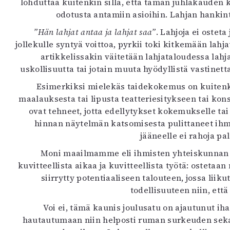
lohduttaa kuitenkin sillä, että tämän juhlakauden k
K
odotusta antamiin asioihin. Lahjan hankint
”Hän lahjat antaa ja lahjat saa”
. Lahjoja ei ostet
I
jollekulle syntyä voittoa, pyrkii toki kitkemään lah
E
artikkelissakin väitetään lahjataloudessa lahja
uskollisuutta tai jotain muuta hyödyllistä vastinett
Esimerkiksi mielekäs taidekokemus on kuitenki
maalauksesta tai lipusta teatteriesitykseen tai konser
ovat tehneet, jotta edellytykset kokemukselle t
hinnan näytelmän katsomisesta pulittaneet ihmis
jääneelle ei rahoja p
Moni maailmamme eli ihmisten yhteiskunnan onge
kuvitteellista aikaa ja kuvitteellista työtä: osteta
siirrytty potentiaaliseen talouteen, jossa lii
todellisuuteen niin, et
Voi ei, tämä kaunis joulusatu on ajautunut iha
hautautumaan niin helposti ruman surkeuden sekaan