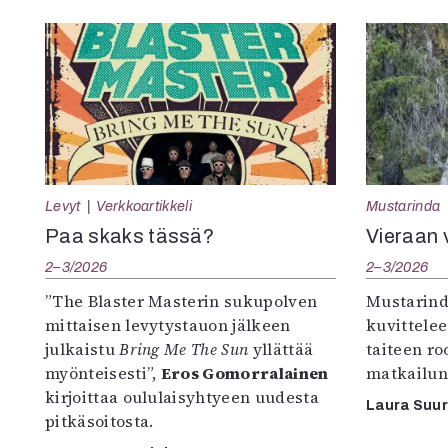
Levyt
Verkkoartikkeli
Mustarinda
Paa skaks tässä?
Vieraan 
2–3/2026
2–3/2026
”The Blaster Masterin sukupolven
Mustarind
mittaisen levytystauon jälkeen
kuvittele
julkaistu
Bring Me The Sun
yllättää
taiteen r
myönteisesti”,
Eros Gomorralainen
matkailun
kirjoittaa oululaisyhtyeen uudesta
Laura Suu
pitkäsoitosta.