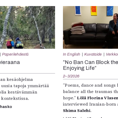
Paperilehdestä
In English
Kuvataide
Verkkoa
vieraana
”No Ban Can Block th
Enjoying Life”
2–3/2026
an kesäohjelma
”Poems, dance and songs 
e uusia tapoja ymmärtää
balance all the traumas t
oolia kestävämmän
hope.”
Lölä Florina Vlase
 kontekstissa.
interviewed Iranian-born a
rhasko
Shima Salehi
.