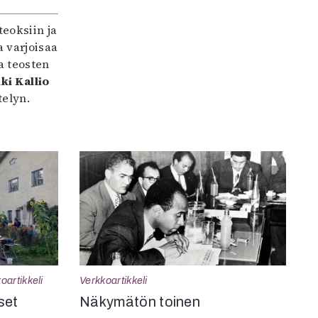
teoksiin ja
 varjoisaa
a teosten
ki Kallio
elyn.
oartikkeli
Verkkoartikkeli
set
Näkymätön toinen