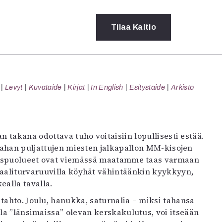
Tilaa
Kaltio
a
Levyt
Kuvataide
Kirjat
In English
Esitystaide
Arkisto
rot
ssä
s
dot
n takana odottava tuho voitaisiin lopullisesti estää.
y
maahan puljattujen miesten jalkapallon MM-kisojen
alaispuolueet ovat viemässä maatamme taas varmaan
iaaliturvaruuvilla köyhät vähintäänkin kyykkyyn,
ealla tavalla.
 tahto. Joulu, hanukka, saturnalia – miksi tahansa
la ”länsimaissa” olevan kerskakulutus, voi itseään