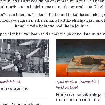
ut niin, että aurinkoakin on enemmän kuin nyt – eli he
ulttuuripisteen lahjoittamasta matka-apurahasta Götebo
 kallistuu hieman, koska kaikki muukin kallistuu koko aj
hden avustajien meille antamat artikkelilahjat, ja kun o
kenelle vain haluatte. Vaikkapa jouluna.
ää ei tähän vakkaan taida mahtua. Ja onnellista uutta v
aperilehdestä
Ajankohtaista
Kuvataide
Verkkoartikkeli
nen saavutus
Ruusuja, keräkaaleja j
muutamia muumioita
inen Radiopuhelimet