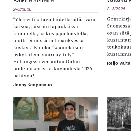
Kaikille aisteille
2–3/2026
2–3/2026
Genrekirja
”Yleisesti ottaen taidetta pitää vain
Suomessak
katsoa, joissain tapauksissa
osan siitä
kuunnella, joskus jopa haistella,
kustantam
mutta ei missään tapauksessa
toukokuu
koskea.” Kuinka ”saamelaisen
kustannus
nykytaiteen suurnäyttely”
Helsingissä vertautuu Oulun
Reijo Valta
taidemuseossa alkuvuodesta 2026
nähtyyn?
Jenny Kangasvuo