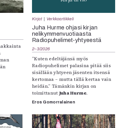
Kirjat
Verkkoartikkeli
Juha Hurme ohjasi kirjan
nelikymmenvuotiaasta
Radiopuhelimet-yhtyeestä
makkainta
2–3/2026
n
”Kuten edeltäjänsä myös
iman
Radiopuhelimet palasina pitää siis
vän
sisällään yhtyeen jäsenten itsensä
kertomaa – mutta tällä kertaa vain
heidän.” Tämänkin kirjan on
toimittanut
Juha Hurme
.
Eros Gomorralainen