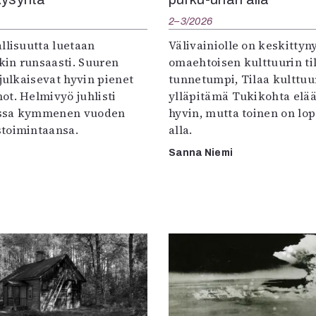
2–3/2026
llisuutta luetaan
Välivainiolle on keskittyn
in runsaasti. Suuren
omaehtoisen kulttuurin til
 julkaisevat hyvin pienet
tunnetumpi, Tilaa kulttuur
ot. Helmivyö juhlisti
ylläpitämä Tukikohta elää 
ssa kymmenen vuoden
hyvin, mutta toinen on lo
toimintaansa.
alla.
Sanna Niemi