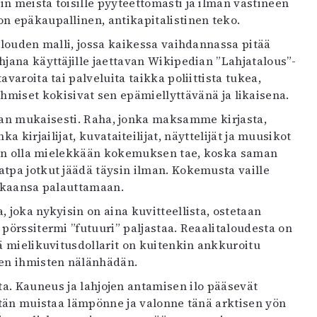
in meistä toisille pyyteettömästi ja ilman vastineen
on epäkaupallinen, antikapitalistinen teko.
alouden malli, jossa kaikessa vaihdannassa pitää
hjana käyttäjille jaettavan Wikipedian ”Lahjatalous”-
varoita tai palveluita taikka poliittista tukea,
 ihmiset kokisivat sen epämiellyttävänä ja likaisena.
kan mukaisesti. Raha, jonka maksamme kirjasta,
a kirjailijat, kuvataiteilijat, näyttelijät ja muusikot
kaan olla mielekkään kokemuksen tae, koska saman
atpa jotkut jäädä täysin ilman. Kokemusta vaille
aikaansa palauttamaan.
 joka nykyisin on aina kuvitteellista, ostetaan
 pörssitermi ”futuuri” paljastaa. Reaalitaloudesta on
mä mielikuvitusdollarit on kuitenkin ankkuroitu
ien ihmisten nälänhädän.
lta. Kauneus ja lahjojen antamisen ilo pääsevät
itän muistaa lämpönne ja valonne tänä arktisen yön