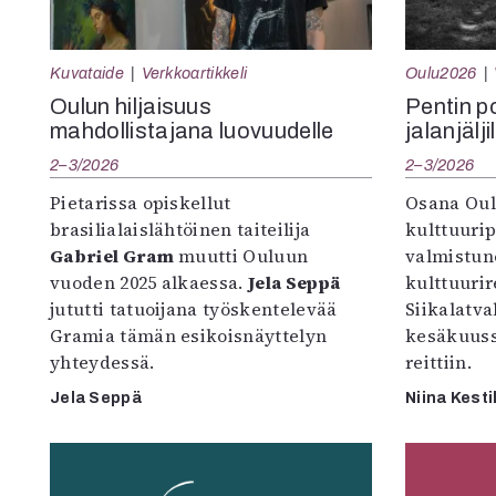
Kuvataide
Verkkoartikkeli
Oulu2026
Oulun hiljaisuus
Pentin pol
mahdollistajana luovuudelle
jalanjälji
2–3/2026
2–3/2026
Pietarissa opiskellut
Osana Oul
brasilialaislähtöinen taiteilija
kulttuuri
Gabriel Gram
muutti Ouluun
valmistun
vuoden 2025 alkaessa.
Jela Seppä
kulttuurire
jututti tatuoijana työskentelevää
Siikalatva
Gramia tämän esikoisnäyttelyn
kesäkuus
yhteydessä.
reittiin.
Jela Seppä
Niina Kesti