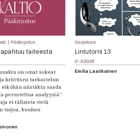
Sarjakuva
stä
Pääkirjoitus
Lintutorni 13
apahtuu taiteesta
2–3/2026
:ssakin on omat sokeat
Emilia Laatikainen
ja kriittisen tarkastelun
a eiköhän niistäkin saada
la perusteltua analyysiä.”
ja ei tällaista vielä
n tarjoa, kunhan
einonen