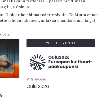
lmi–maaliskuun taitteessa – pääsen nauttimaan
rgiin ja Osloon.
an. Uudet tilaushinnat näette sivulta 72. Mutta ennen
lette lehden lukeneet, antakaa omanlaisenne lahjat
uotta!
YHTEISTYÖSSÄ
Yhteistyössä
Oulu 2026
a