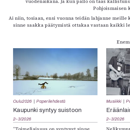
vuodenaikana. Ja kun pallo on taas kallistun
Pohjoismaisen k
Ai niin, tosiaan, ensi vuonna teidän lahjanne meille
sinne saakka päätymistä ottakaa vastaan kaikki le
Enemp
Oulu2026
Paperilehdestä
Musiikki
P
Kaupunki syntyy suistoon
Eräänlai
2–3/2026
2–3/2026
”Toimeliaisuus on syntynyt sinne,
Nelikympp