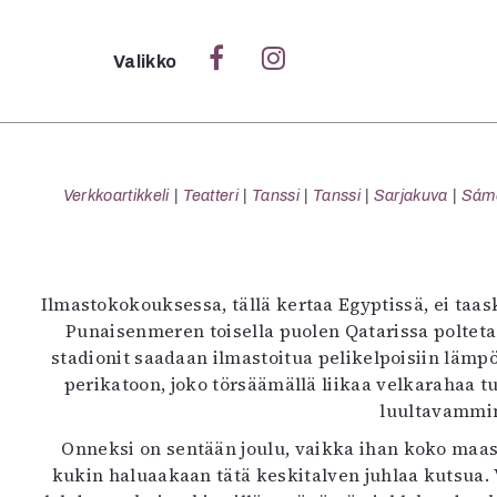
Sulje
Valikko
Ka
Verk
Verkkoartikkeli
Teatteri
Tanssi
Tanssi
Sarjakuva
Sámeg
S
Ilmastokokouksessa, tällä kertaa Egyptissä, ei taask
S
Punaisenmeren toisella puolen Qatarissa poltetaa
Pä
stadionit saadaan ilmastoitua pelikelpoisiin läm
Pap
perikatoon, joko törsäämällä liikaa velkarahaa 
luultavammin 
Onneksi on sentään joulu, vaikka ihan koko maassa
kukin haluaakaan tätä keskitalven juhlaa kutsua. 