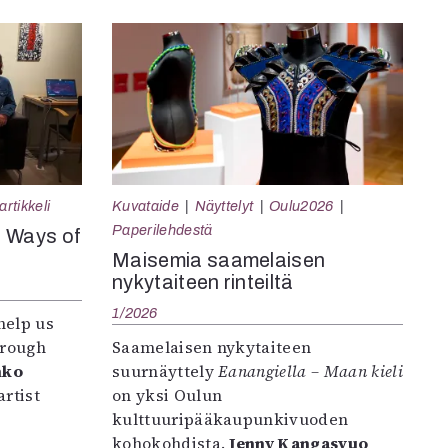
rtikkeli
Kuvataide
Näyttelyt
Oulu2026
Paperilehdestä
e Ways of
Maisemia saamelaisen
nykytaiteen rinteiltä
1/2026
help us
hrough
Saamelaisen nykytaiteen
nko
suurnäyttely
Eanangiella – Maan kieli
rtist
on yksi Oulun
kulttuuripääkaupunkivuoden
kohokohdista.
Jenny Kangasvuo