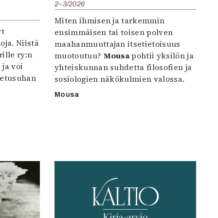
2–3/2026
Miten ihmisen ja tarkemmin
yt
ensimmäisen tai toisen polven
oja. Niistä
maahanmuuttajan itsetietoisuus
ille ry:n
muotoutuu?
Mousa
pohtii yksilön ja
ja voi
yhteiskunnan suhdetta filosofien ja
petusuhan
sosiologien näkökulmien valossa.
Mousa