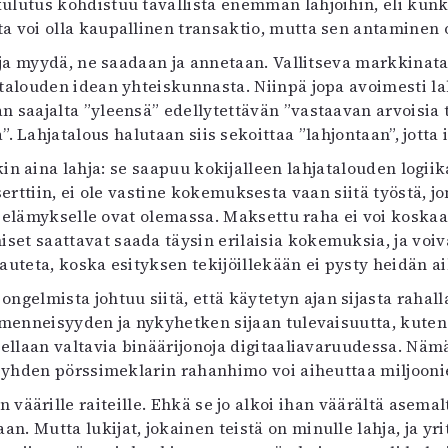
ulutus kohdistuu tavallista enemmän lahjoihin, eli kunk
uvataide
a voi olla kaupallinen transaktio, mutta sen antaminen 
Kirjat
a ja myydä, ne saadaan ja annetaan. Vallitseva markkinat
n English
jatalouden idean yhteiskunnasta. Niinpä jopa avoimesti la
sitystaide
n saajalta ”yleensä” edellytettävän ”vastaavan arvoisia ta
Arkisto
a”. Lahjatalous halutaan siis sekoittaa ”lahjontaan”, jotta
n aina lahja: se saapuu kokijalleen lahjatalouden logii
ttiin, ei ole vastine kokemuksesta vaan siitä työstä, jonk
ai elämykselle ovat olemassa. Maksettu raha ei voi kos
et saattavat saada täysin erilaisia kokemuksia, ja voiv
alauteta, koska esityksen tekijöillekään ei pysty heidän 
lmista johtuu siitä, että käytetyn ajan sijasta rahalla,
an menneisyyden ja nykyhetken sijaan tulevaisuutta, kuten
kutellaan valtavia binäärijonoja digitaaliavaruudessa. Nä
tä yhden pörssimeklarin rahanhimo voi aiheuttaa miljoon
n väärille raiteille. Ehkä se jo alkoi ihan väärältä asema
. Mutta lukijat, jokainen teistä on minulle lahja, ja yr