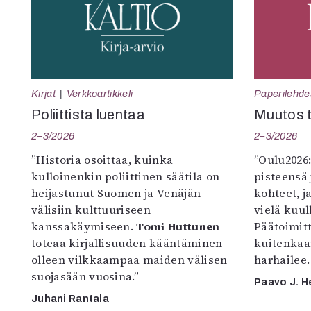
Kirjat
Verkkoartikkeli
Paperilehde
Poliittista luentaa
Muutos t
2–3/2026
2–3/2026
”Historia osoittaa, kuinka
”Oulu2026
kulloinenkin poliittinen säätila on
pisteensä 
heijastunut Suomen ja Venäjän
kohteet, j
välisiin kulttuuriseen
vielä kuul
kanssakäymiseen.
Tomi Huttunen
Päätoimitta
toteaa kirjallisuuden kääntäminen
kuitenkaa
olleen vilkkaampaa maiden välisen
harhailee.
suojasään vuosina.”
Paavo J. H
Juhani Rantala