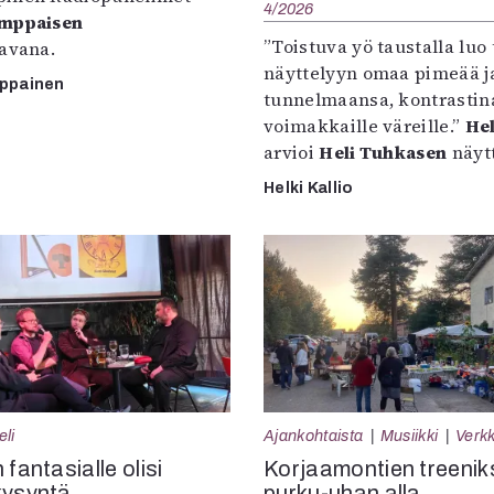
4/2026
omppaisen
”Toistuva yö taustalla luo 
tavana.
näyttelyyn omaa pimeää ja
mppainen
tunnelmaansa, kontrastin
voimakkaille väreille.”
Hel
arvioi
Heli Tuhkasen
näytt
Helki Kallio
eli
Ajankohtaista
Musiikki
Verkk
 fantasialle olisi
Korjaamontien treenik
kysyntä
purku-uhan alla