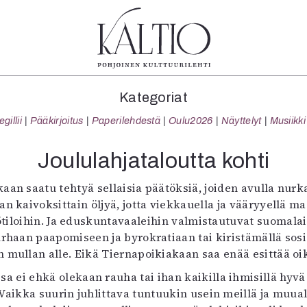
tegoriat
Lehdet
Info
Kategoriat
koartikkeli
4/2026
Tilaus j
illii
Pääkirjoitus
Paperilehdestä
Oulu2026
Näyttelyt
Musiikki
Teatteri
2–3/2026
irtonume
Tanssi
1/2026
Yhteistyö
Joululahjataloutta kohti
Tanssi
6/2025
Toimitu
arjakuva
5/2025 saame
Mediatie
aan saatu tehtyä sellaisia päätöksiä, joiden avulla nurka
ámegillii
5/2025
Kaltio r
n kaivoksittain öljyä, jotta viekkauella ja vääryyellä 
äkirjoitus
Lehtiarkisto
pötiloihin. Ja eduskuntavaaleihin valmistautuvat suom
erilehdestä
turhaan paapomiseen ja byrokratiaan tai kiristämällä sos
Oulu2026
mullan alle. Eikä Tiernapoikiakaan saa enää esittää oik
Näyttelyt
 ei ehkä olekaan rauha tai ihan kaikilla ihmisillä hyvä
Musiikki
Vaikka suurin juhlittava tuntuukin usein meillä ja muual
Levyt