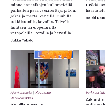
minne entisaikojen kulkupeleillä
Heikki R
parhaiten pääsi, vesireittejä pitkin.
haastatel
Jokea ja merta. Veneillä, ruuhilla,
Heikki Ro
tukkilautoilla, laivoilla. Talvella
hiihtäen tai eloperäisillä
vetopeleillä. Poroilla ja hevosilla.”
Jukka Takalo
Ajankohtaista
Kuvataide
Verkkoartikk
Verkkoartikkeli
Aikuisten
valtava 