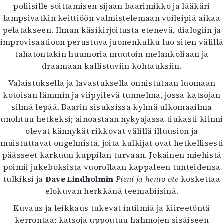
poliisille soittamisen sijaan baarimikko ja lääkäri
lampsivatkin keittiöön valmistelemaan voileipiä aikaa
pelatakseen. Ilman käsikirjoitusta etenevä, dialogiin ja
improvisaatioon perustuva juonenkulku luo siten välillä
tahatontakin huumoria muutoin melankoliaan ja
draamaan kallistuviin kohtauksiin.
Valaistuksella ja lavastuksella onnistutaan luomaan
kotoisan lämmin ja viipyilevä tunnelma, jossa katsojan
silmä lepää. Baarin sisuksissa kylmä ulkomaailma
unohtuu hetkeksi; ainoastaan nykyajassa tiukasti kiinni
olevat kännykät rikkovat välillä illuusion ja
muistuttavat ongelmista, joita kulkijat ovat hetkellisesti
päässeet karkuun kuppilan turvaan. Jokainen miehistä
poimii jukeboksista vuorollaan kappaleen tunteidensa
tulkiksi ja
Dave Lindholmin
Pieni ja hento ote
koskettaa
elokuvan herkkänä teemabiisinä.
Kuvaus ja leikkaus tukevat intiimiä ja kiireetöntä
kerrontaa: katsoja uppoutuu hahmojen sisäiseen