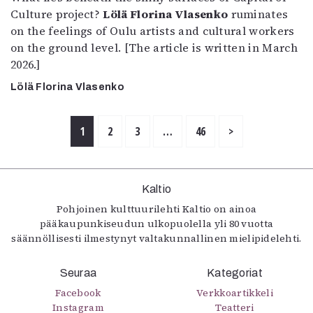
Culture project?
Lölä Florina Vlasenko
ruminates
on the feelings of Oulu artists and cultural workers
on the ground level. [The article is written in March
2026.]
Lölä Florina Vlasenko
1
2
3
…
46
>
Kaltio
Pohjoinen kulttuurilehti Kaltio on ainoa
pääkaupunkiseudun ulkopuolella yli 80 vuotta
säännöllisesti ilmestynyt valtakunnallinen mielipidelehti.
Seuraa
Kategoriat
Facebook
Verkkoartikkeli
Instagram
Teatteri