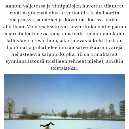
Aamun valjetessa ja viinipullojen huvettua tilanteet
eivät näytä enää yhtä toivottomilta kuin baariin
saapuessa, ja miehet jatkavat matkaansa kukin
tahoillaan. Viimeiseksi kuvaksi verkkokalvoille painuu
baarista loittoneva, vääjäämätöntä tuomiotaan kohti
tallustava mieshahmo, joka tulevasta kohtalostaan
huolimatta puhaltelee ilmaan sateenkaaren värejä
heijastelevia saippuakuplia. Yö on armahtanut
synninpäästönsä toisilleen tehneet miehet, ainakin
toistaiseksi.