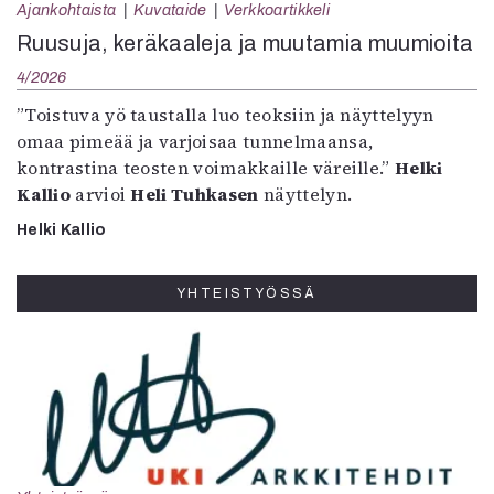
Ajankohtaista
Kuvataide
Verkkoartikkeli
Ruusuja, keräkaaleja ja muutamia muumioita
4/2026
”Toistuva yö taustalla luo teoksiin ja näyttelyyn
omaa pimeää ja varjoisaa tunnelmaansa,
kontrastina teosten voimakkaille väreille.”
Helki
Kallio
arvioi
Heli Tuhkasen
näyttelyn.
Helki Kallio
YHTEISTYÖSSÄ