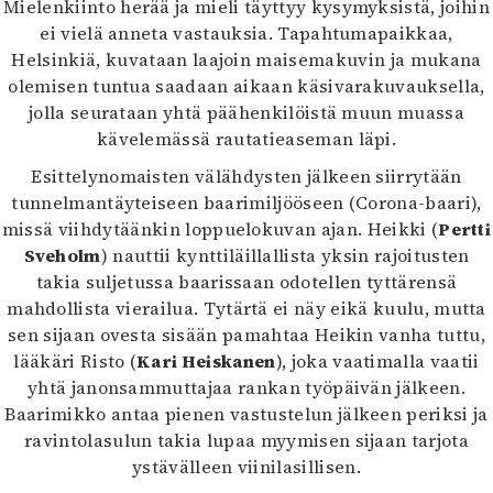
Mielenkiinto herää ja mieli täyttyy kysymyksistä, joihin
Mediatiedot
ei vielä anneta vastauksia. Tapahtumapaikkaa,
Kaltio ry
Helsinkiä, kuvataan laajoin maisemakuvin ja mukana
olemisen tuntua saadaan aikaan käsivarakuvauksella,
jolla seurataan yhtä päähenkilöistä muun muassa
kävelemässä rautatieaseman läpi.
Esittelynomaisten välähdysten jälkeen siirrytään
tunnelmantäyteiseen baarimiljööseen (Corona-baari),
missä viihdytäänkin loppuelokuvan ajan. Heikki (
Pertti
Sveholm
) nauttii kynttiläillallista yksin rajoitusten
takia suljetussa baarissaan odotellen tyttärensä
mahdollista vierailua. Tytärtä ei näy eikä kuulu, mutta
sen sijaan ovesta sisään pamahtaa Heikin vanha tuttu,
lääkäri Risto (
Kari Heiskanen
), joka vaatimalla vaatii
yhtä janonsammuttajaa rankan työpäivän jälkeen.
Baarimikko antaa pienen vastustelun jälkeen periksi ja
ravintolasulun takia lupaa myymisen sijaan tarjota
ystävälleen viinilasillisen.