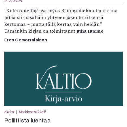
2–3/2026
”Kuten edeltäjänsä myös Radiopuhelimet palasina
pitää siis sisällään yhtyeen jäsenten itsensä
kertomaa – mutta tällä kertaa vain heidän.”
Tämänkin kirjan on toimittanut
Juha Hurme
.
Eros Gomorralainen
Kirjat
Verkkoartikkeli
Poliittista luentaa