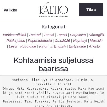
Tilaa
Valikko
Sulje
Kategoriat
Kategoriat
Verkkoartikkeli
Verkkoartikkeli
Teatteri
Tanssi
Tanssi
Sarjakuva
Sámegillii
Teatteri
Pääkirjoitus
Paperilehdestä
Oulu2026
Näyttelyt
Musiikki
Tanssi
Levyt
Kuvataide
Kirjat
In English
Esitystaide
Arkisto
Tanssi
Sarjakuva
Kohtaamisia suljetussa
Sámegillii
baarissa
Pääkirjoitus
Paperilehdestä
Oulu2026
Marianna Films Oy: 
Yö armahtaa
. 85 min, S.

Ensi-ilta 8.10.2021.

Näyttelyt
Ohjaus Mika Kaurismäki, käsikirjoitus Mika Kaurismä
Musiikki
ki ja Sami Keski-Vähälä, kuvaus Jari Mutikainen, le
Levyt
ikkaus Mika Kaurismäki ja Eero Tammi.

Pääosissa: Timo Torikka, Pertti Sveholm, Kari Heisk
Kuvataide
anen, Anu Sinisalo.