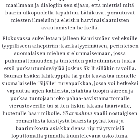
maailmaan ja dialogiin sen sijaan, että miettisi mitä
baarin ulkopuolella tapahtuu. Lähikuvat porautuvat
miesten ilmeisiin ja eleisiin harvinaislaatuisten
avautumisten hetkellä.
Elokuvassa sukelletaan jälleen Kaurismäen veljeksille
tyypilliseen aihepiiriin: karikatyyrimäisen, perinteisen
suomalaisen miehen sielunmaisemaan, jossa
puhumattomuuden ja tunteiden patoutumisen tuska
etsii purkautumisväylää joskus äkillisilläkin tavoilla.
Saunan lisäksi lähikuppila tai pubi kuvastaa monelle
suomalaiselle ”äijälle” turvapaikkaa, jossa voi hetkeksi
vapautua arjen kahleista, istahtaa tuopin ääreen ja
purkaa tuntojaan joko pahaa-aavistamattomalle
vierustoverille tai sitten tiskin takana häärivälle,
luotetulle baarimikolle.
Yö armahtaa
vaalii nostalgisen
romanttista käsitystä baarista pyhättönä ja
baarimikosta asiakkaidensa ripittäytymisiä
loputtomalla pinnalla kuuntelevana uskottuna.