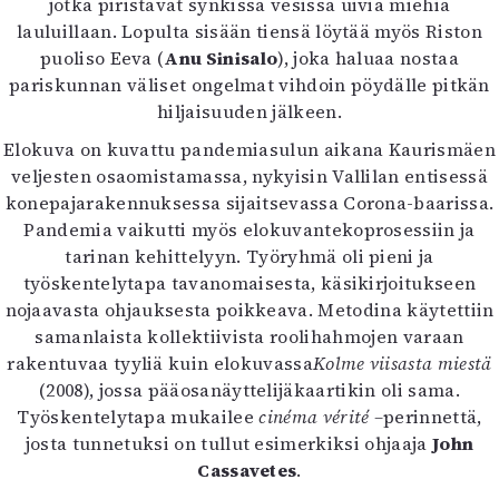
jotka piristävät synkissä vesissä uivia miehiä
lauluillaan. Lopulta sisään tiensä löytää myös Riston
puoliso Eeva (
Anu Sinisalo
), joka haluaa nostaa
pariskunnan väliset ongelmat vihdoin pöydälle pitkän
hiljaisuuden jälkeen.
Elokuva on kuvattu pandemiasulun aikana Kaurismäen
veljesten osaomistamassa, nykyisin Vallilan entisessä
konepajarakennuksessa sijaitsevassa Corona-baarissa.
Pandemia vaikutti myös elokuvantekoprosessiin ja
tarinan kehittelyyn. Työryhmä oli pieni ja
työskentelytapa tavanomaisesta, käsikirjoitukseen
nojaavasta ohjauksesta poikkeava. Metodina käytettiin
samanlaista kollektiivista roolihahmojen varaan
rakentuvaa tyyliä kuin elokuvassa
Kolme viisasta miestä
(2008), jossa pääosanäyttelijäkaartikin oli sama.
Työskentelytapa mukailee
cinéma vérité –
perinnettä,
josta tunnetuksi on tullut esimerkiksi ohjaaja
John
Cassavetes
.