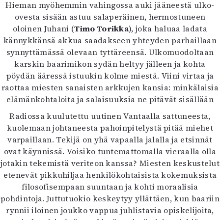
Hieman myöhemmin vahingossa auki jääneestä ulko-
ovesta sisään astuu salaperäinen, hermostuneen
oloinen Juhani (
Timo Torikka
), joka haluaa ladata
kännykkänsä akkua saadakseen yhteyden parhaillaan
synnyttämässä olevaan tyttäreensä. Ulkomuodoltaan
karskin baarimikon sydän heltyy jälleen ja kohta
pöydän ääressä istuukin kolme miestä. Viini virtaa ja
raottaa miesten sanaisten arkkujen kansia: minkälaisia
elämänkohtaloita ja salaisuuksia ne pitävät sisällään
Radiossa kuulutettu uutinen Vantaalla sattuneesta,
kuolemaan johtaneesta pahoinpitelystä pitää miehet
varpaillaan. Tekijä on yhä vapaalla jalalla ja etsinnät
ovat käynnissä. Voisiko tuntemattomalla vieraalla olla
jotakin tekemistä veriteon kanssa? Miesten keskustelut
etenevät pikkuhiljaa henkilökohtaisista kokemuksista
filosofisempaan suuntaan ja kohti moraalisia
pohdintoja. Juttutuokio keskeytyy yllättäen, kun baariin
rynnii iloinen joukko vappua juhlistavia opiskelijoita,