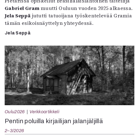
Pietarissa opiskellut brasilialaislähtöinen taiteilija
Gabriel Gram
muutti Ouluun vuoden 2025 alkaessa.
Jela Seppä
jututti tatuoijana työskentelevää Gramia
tämän esikoisnäyttelyn yhteydessä.
Jela Seppä
Oulu2026
Verkkoartikkeli
Pentin poluilla kirjailijan jalanjäljillä
2–3/2026