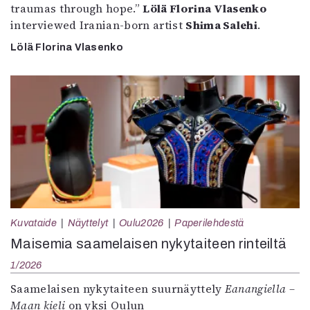
traumas through hope.”
Lölä Florina Vlasenko
interviewed Iranian-born artist
Shima Salehi
.
Lölä Florina Vlasenko
Kuvataide
Näyttelyt
Oulu2026
Paperilehdestä
Maisemia saamelaisen nykytaiteen rinteiltä
1/2026
Saamelaisen nykytaiteen suurnäyttely
Eanangiella –
Maan kieli
on yksi Oulun