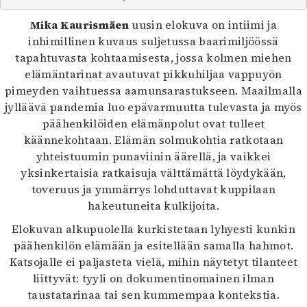
Kirjat
In English
Mika Kaurismäen
uusin elokuva on intiimi ja
Esitystaide
inhimillinen kuvaus suljetussa baarimiljöössä
Arkisto
tapahtuvasta kohtaamisesta, jossa kolmen miehen
elämäntarinat avautuvat pikkuhiljaa vappuyön
pimeyden vaihtuessa aamunsarastukseen. Maailmalla
Lehdet
jylläävä pandemia luo epävarmuutta tulevasta ja myös
4/2026
päähenkilöiden elämänpolut ovat tulleet
2–3/2026
käännekohtaan. Elämän solmukohtia ratkotaan
1/2026
yhteistuumin punaviinin äärellä, ja vaikkei
6/2025
yksinkertaisia ratkaisuja välttämättä löydykään,
5/2025 saame
toveruus ja ymmärrys lohduttavat kuppilaan
5/2025
hakeutuneita kulkijoita.
Lehtiarkisto
Elokuvan alkupuolella kurkistetaan lyhyesti kunkin
päähenkilön elämään ja esitellään samalla hahmot.
Info
Katsojalle ei paljasteta vielä, mihin näytetyt tilanteet
Tilaus ja irtonumerot
liittyvät: tyyli on dokumentinomainen ilman
Yhteistyössä
taustatarinaa tai sen kummempaa kontekstia.
Toimitus