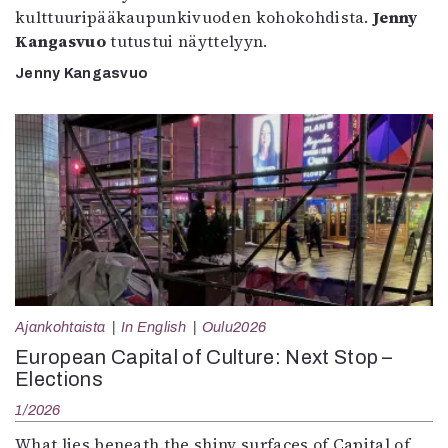
kulttuuripääkaupunkivuoden kohokohdista.
Jenny
Kangasvuo
tutustui näyttelyyn.
Jenny Kangasvuo
Ajankohtaista
In English
Oulu2026
European Capital of Culture: Next Stop –
Elections
1/2026
What lies beneath the shiny surfaces of Capital of