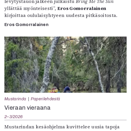
levytystauon jälkeen julkaistu
Bring Me The Sun
yllättää myönteisesti”,
Eros Gomorralainen
kirjoittaa oululaisyhtyeen uudesta pitkäsoitosta.
Eros Gomorralainen
Mustarinda
Paperilehdestä
Vieraan vieraana
2–3/2026
Mustarindan kesäohjelma kuvittelee uusia tapoja