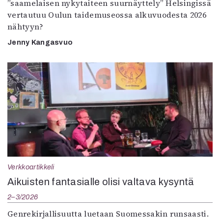
”saamelaisen nykytaiteen suurnäyttely” Helsingissä
vertautuu Oulun taidemuseossa alkuvuodesta 2026
nähtyyn?
Jenny Kangasvuo
Verkkoartikkeli
Aikuisten fantasialle olisi valtava kysyntä
2–3/2026
Genrekirjallisuutta luetaan Suomessakin runsaasti.