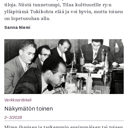
tiloja. Niistä tunnetumpi, Tilaa kulttuurille ry:n
ylläpitämä Tukikohta elää ja voi hyvin, mutta toinen
on lopetusuhan alla.
Sanna Niemi
Verkkoartikkeli
Näkymätön toinen
2–3/2026
Miten ihmisen ja tarkemmin ensimmäisen tai toisen