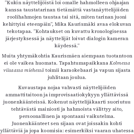
”Kukin näyttelijöistä loi omalle hahmolleen ohjaajan
kanssa taustatarinan tietämättä vastanäyttelijöiden
roolihahmojen taustaa tai sitä, miten tarinan juoni
kehittyisi eteenpäin”, Mika Kaurismäki avaa elokuvan
tekotapaa. ”Kohtaukset on kuvattu kronologisessa
järjestyksessä ja näyttelijät loivat dialogin kameran
käydessä.”
Muita yhtymäkohtia Kaurismäen aiempaan tuotantoon
ei ole vaikea huomata. Tapahtumapaikkana
Kolmessa
viisaassa miehessä
toimii karaokebaari ja vapun sijasta
juhlitaan joulua.
Kuvaustapa nojaa vahvasti näyttelijöiden
ammattitaitoon ja improvisaatiokykyyn yllättävissä
juonenkäänteissä. Kokenut näyttelijäkaarti suoriutuu
tehtävästä mainiosti ja hahmoista välittyy aito,
persoonallinen ja spontaani vaikutelma.
Juonenkäänteet sen sijaan ovat joissakin kohti
yllättäviä ja jopa koomisia: esimerkiksi vaaran uhatessa