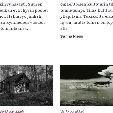
in runsaasti. Suuren
omaehtoisen kulttuurin til
 julkaisevat hyvin pienet
tunnetumpi, Tilaa kulttuur
ot. Helmivyö juhlisti
ylläpitämä Tukikohta elää 
ssa kymmenen vuoden
hyvin, mutta toinen on lo
toimintaansa.
alla.
Sanna Niemi
Verkkoartikkeli
Verkkoartikkeli