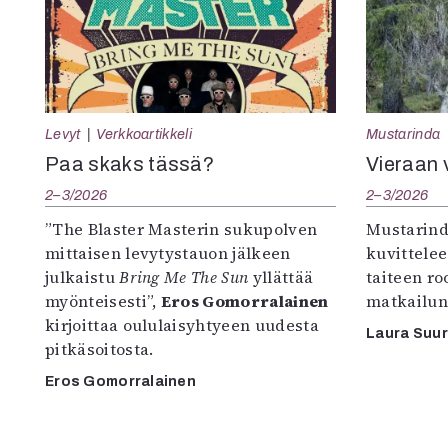
Levyt
Verkkoartikkeli
Mustarinda
Paa skaks tässä?
Vieraan 
2–3/2026
2–3/2026
”The Blaster Masterin sukupolven
Mustarind
mittaisen levytystauon jälkeen
kuvittele
julkaistu
Bring Me The Sun
yllättää
taiteen r
myönteisesti”,
Eros Gomorralainen
matkailun
kirjoittaa oululaisyhtyeen uudesta
Laura Suu
pitkäsoitosta.
Eros Gomorralainen