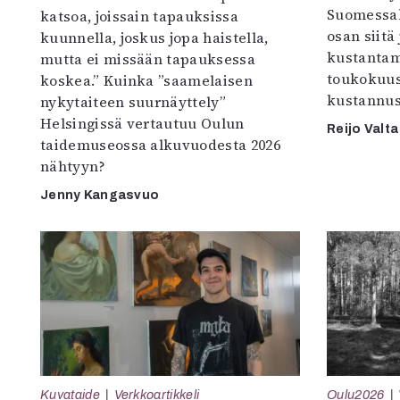
Suomessak
katsoa, joissain tapauksissa
osan siitä
kuunnella, joskus jopa haistella,
kustantam
mutta ei missään tapauksessa
toukokuu
koskea.” Kuinka ”saamelaisen
kustannus
nykytaiteen suurnäyttely”
Helsingissä vertautuu Oulun
Reijo Valta
taidemuseossa alkuvuodesta 2026
nähtyyn?
Jenny Kangasvuo
Kuvataide
Verkkoartikkeli
Oulu2026