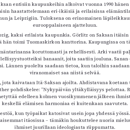
ksan entisiin kaupunkeihin alkoivat vuonna 1990 hänen
uvataide
sin haastattelemaan eri-ikäisiä ja erilaisissa elämäntila
Kirjat
un ja Leipzigiin. Tuloksena on erinomainen läpileikkau
n English
sitystaide
eurooppalaiseen ajatteluun.
Arkisto
zig, kaksi erilaista kaupunkia. Görlitz on Saksan itäisin
 hän toimi Tuomaskirkon kanttorina. Kaupungissa on tän
ntarinansa koruttomasti ja rehellisesti. Arki vaatii pa
lellisyystuotteiksi banaanit, joita saatiin jouluna. Sana
i. Lännen puolelta saadaan tietoa, kun taloihin saadaan 
viranomaiset saa niistä selvää.
 jota kaivataan Itä-Saksan ajoilta. Ahdistavana koetaan
her pohdiskelee: ”Nykypäivän yltäkylläisyys pelottaa. 
metyttää edelleen kolmen vuosikymmenen jälkeen ihmiste
keskellä elämisen harmoniaa ei kuitenkaan saavuteta.
stöä, kun työpaikat katosivat usein jopa yhdessä yössä.
 alhaisemmat itäosissa – tämäkin houkuttelee nuoria mie
ihmiset juurillaan ideologiasta riippumatta.