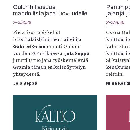
Oulun hiljaisuus
Pentin pol
mahdollistajana luovuudelle
jalanjälji
2–3/2026
2–3/2026
Pietarissa opiskellut
Osana Oul
brasilialaislähtöinen taiteilija
kulttuuri
Gabriel Gram
muutti Ouluun
valmistun
vuoden 2025 alkaessa.
Jela Seppä
kulttuurire
jututti tatuoijana työskentelevää
Siikalatva
Gramia tämän esikoisnäyttelyn
kesäkuus
yhteydessä.
reittiin.
Jela Seppä
Niina Kesti