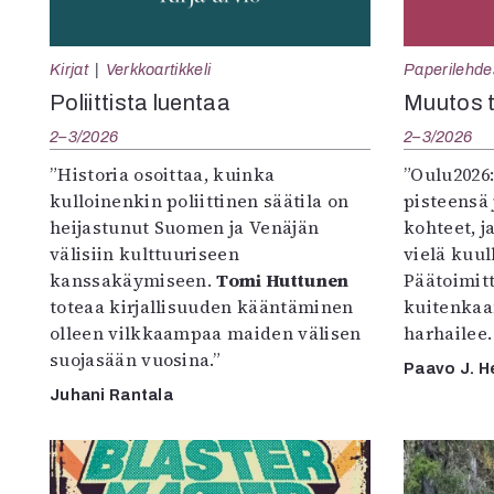
Kirjat
Verkkoartikkeli
Paperilehde
Poliittista luentaa
Muutos t
2–3/2026
2–3/2026
”Historia osoittaa, kuinka
”Oulu2026
kulloinenkin poliittinen säätila on
pisteensä 
heijastunut Suomen ja Venäjän
kohteet, j
välisiin kulttuuriseen
vielä kuul
kanssakäymiseen.
Tomi Huttunen
Päätoimitta
toteaa kirjallisuuden kääntäminen
kuitenkaa
olleen vilkkaampaa maiden välisen
harhailee.
suojasään vuosina.”
Paavo J. H
Juhani Rantala