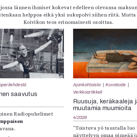
 jossa lännen ihmiset kokevat edelleen olevansa maksum
itenkaan helppoa eikä yksi sukupolvi siihen riitä. Mutta
Koivikon teos erinomaisesti osoittaa.
aperilehdestä
Ajankohtaista
Kuvataide
Verkkoartikkeli
nen saavutus
Ruusuja, keräkaaleja j
muutamia muumioita
inen Radiopuhelimet
4/2026
omppaisen
”Toistuva yö taustalla luo 
tavana.
näyttelyyn omaa pimeää ja