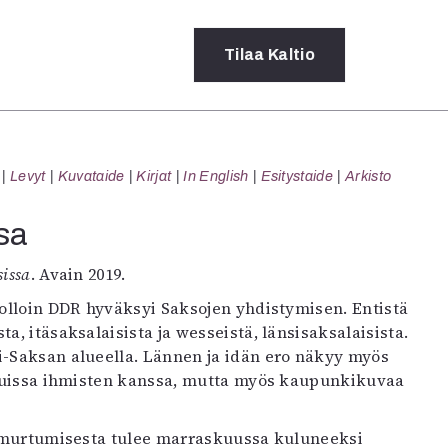
Tilaa
Kaltio
a
Levyt
Kuvataide
Kirjat
In English
Esitystaide
Arkisto
rot
ssä
sa
s
dot
sissa
. Avain 2019.
y
jolloin DDR hyväksyi Saksojen yhdistymisen. Entistä
, itäsaksalaisista ja wesseistä, länsisaksalaisista.
i-Saksan alueella. Lännen ja idän ero näkyy myös
eluissa ihmisten kanssa, mutta myös kaupunkikuvaa
 murtumisesta tulee marraskuussa kuluneeksi