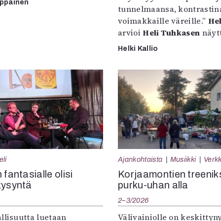
mppainen
tunnelmaansa, kontrastin
voimakkaille väreille.”
Hel
arvioi
Heli Tuhkasen
näytt
Helki Kallio
eli
Ajankohtaista
Musiikki
Verkk
 fantasialle olisi
Korjaamontien treenik
kysyntä
purku-uhan alla
2–3/2026
llisuutta luetaan
Välivainiolle on keskittyn