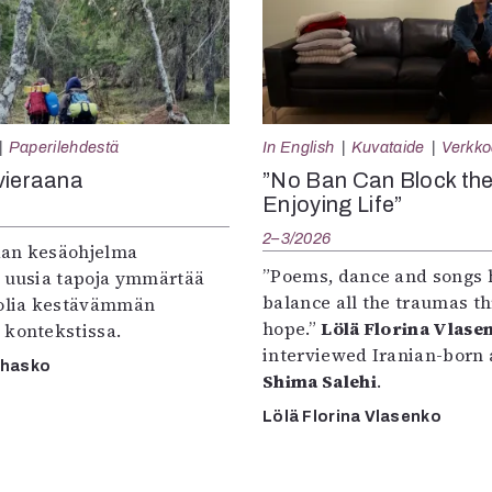
Paperilehdestä
In English
Kuvataide
Verkkoa
vieraana
”No Ban Can Block th
Enjoying Life”
2–3/2026
an kesäohjelma
”Poems, dance and songs 
e uusia tapoja ymmärtää
balance all the traumas t
oolia kestävämmän
hope.”
Lölä Florina Vlase
 kontekstissa.
interviewed Iranian-born a
rhasko
Shima Salehi
.
Lölä Florina Vlasenko