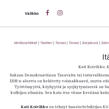
Sulje
Valikko
Ka
Verk
Verkkoartikkeli
Teatteri
Tanssi
Tanssi
Sarjakuva
Sámeg
I
S
Kati Koivikko:
K
S
Saksan Demokraattinen Tasavalta tai tuttavallisemm
Pä
DDR:n aluetta on kehitetty voimakkaasti, mutta edel
Pap
Työttömyyttä, köyhyyttä ja syrjäytymisestä on S
kulkijan silmään. Sen koin itse viime keväänä ka
Kati Koivikko
on tehnyt haastattelukirjan
Kir