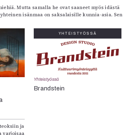
iehiä. Mutta samalla he ovat saaneet myös idästä
 yhteinen isänmaa on saksalaisille kunnia-asia. Sen
YHTEISTYÖSSÄ
Yhteistyössä
Brandstein
a
teoksiin ja
 varjoisaa