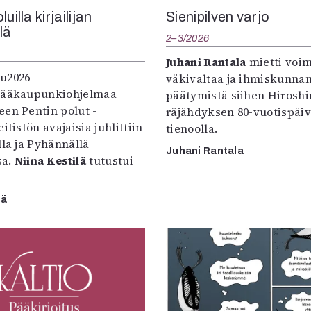
uilla kirjailijan
Sienipilven varjo
llä
2–3/2026
Juhani Rantala
mietti voi
u2026-
väkivaltaa ja ihmiskunna
pääkaupunkiohjelmaa
päätymistä siihen Hirosh
een Pentin polut -
räjähdyksen 80-vuotispäi
itistön avajaisia juhlittiin
tienoolla.
lla ja Pyhännällä
Juhani Rantala
sa.
Niina Kestilä
tutustui
lä