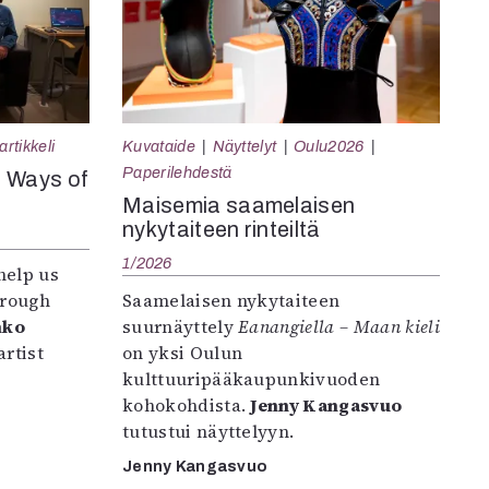
rtikkeli
Kuvataide
Näyttelyt
Oulu2026
Paperilehdestä
e Ways of
Maisemia saamelaisen
nykytaiteen rinteiltä
1/2026
help us
hrough
Saamelaisen nykytaiteen
nko
suurnäyttely
Eanangiella – Maan kieli
rtist
on yksi Oulun
kulttuuripääkaupunkivuoden
kohokohdista.
Jenny Kangasvuo
tutustui näyttelyyn.
Jenny Kangasvuo