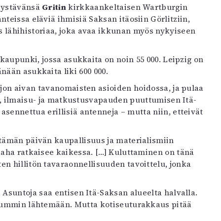
 ystävänsä
Gritin
kirkkaankeltaisen Wartburgin
nteissa eläviä ihmisiä Saksan itäosiin Görlitziin,
s lähihistoriaa, joka avaa ikkunan myös nykyiseen
 kaupunki, jossa asukkaita on noin 55 000. Leipzig on
ään asukkaita liki 600 000.
ljon aivan tavanomaisten asioiden hoidossa, ja pulaa
n-, ilmaisu- ja matkustusvapauden puuttumisen Itä-
asennettua erillisiä antenneja – mutta niin, etteivät
 tämän päivän kaupallisuus ja materialismiin
Raha ratkaisee kaikessa. […] Kuluttaminen on tänä
n hillitön tavaraonnellisuuden tavoittelu, jonka
 Asuntoja saa entisen Itä-Saksan alueelta halvalla.
luummin lähtemään. Mutta kotiseuturakkaus pitää