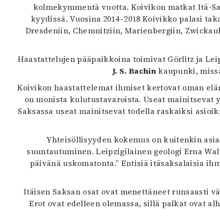
kolmekymmentä vuotta. Koivikon matkat Itä-Sa
K
kyydissä. Vuosina 2014–2018 Koivikko palasi takai
Dresdeniin, Chemnitziin, Marienbergiin, Zwickauh
I
E
Haastattelujen pääpaikkoina toimivat Görlitz ja Leip
J. S. Bachin
kaupunki, missä
Koivikon haastattelemat ihmiset kertovat oman elämä
on monista kulutustavaroista. Useat mainitsevat y
Saksassa useat mainitsevat todella raskaiksi asioiks
Yhteisöllisyyden kokemus on kuitenkin asia,
suuntautuminen. Leipzigilainen geologi Erna Walt
päivänä uskomatonta.” Entisiä itäsaksalaisia ih
Itäisen Saksan osat ovat menettäneet runsaasti väe
Erot ovat edelleen olemassa, sillä palkat ovat