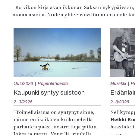
Koivikon kirja avaa ikkunan Saksan nykypäivään,
monia asioita. Niiden yhteensovittaminen ei ole ku
Oulu2026
Paperilehdestä
Musiikki
P
Kaupunki syntyy suistoon
Eräänlai
2–3/2026
2–3/2026
”Toimeliaisuus on syntynyt sinne,
Nelikympp
minne entisaikojen kulkupeleillä
Heikki R
parhaiten pääsi, vesireittejä pitkin.
haastatel
Jokea ja merta. Veneillä, ruuhilla,