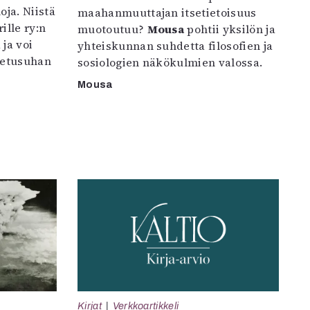
oja. Niistä
maahanmuuttajan itsetietoisuus
ille ry:n
muotoutuu?
Mousa
pohtii yksilön ja
ja voi
yhteiskunnan suhdetta filosofien ja
petusuhan
sosiologien näkökulmien valossa.
Mousa
Kirjat
Verkkoartikkeli