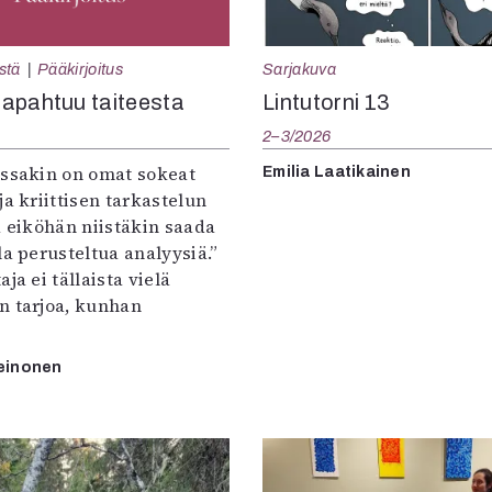
Sarjakuva
stä
Pääkirjoitus
Lintutorni 13
apahtuu taiteesta
2–3/2026
:ssakin on omat sokeat
Emilia Laatikainen
ja kriittisen tarkastelun
a eiköhän niistäkin saada
la perusteltua analyysiä.”
ja ei tällaista vielä
n tarjoa, kunhan
einonen