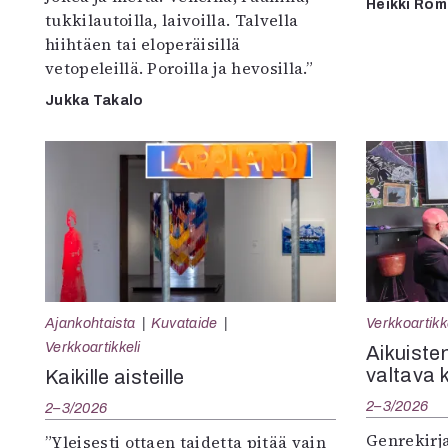
Heikki Ro
tukkilautoilla, laivoilla. Talvella
hiihtäen tai eloperäisillä
vetopeleillä. Poroilla ja hevosilla.”
Jukka Takalo
Ajankohtaista
Kuvataide
Verkkoartikk
Verkkoartikkeli
Aikuisten
valtava 
Kaikille aisteille
2–3/2026
2–3/2026
Genrekirja
”Yleisesti ottaen taidetta pitää vain