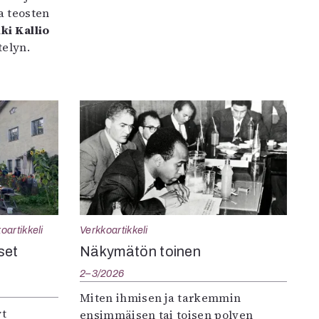
a teosten
ki Kallio
elyn.
oartikkeli
Verkkoartikkeli
set
Näkymätön toinen
2–3/2026
Miten ihmisen ja tarkemmin
yt
ensimmäisen tai toisen polven