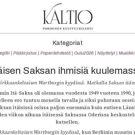
tegoriat
Lehdet
Info
Kategoriat
koartikkeli
4/2026
Tilaus j
illii
Pääkirjoitus
Paperilehdestä
Oulu2026
Näyttelyt
Musiikki
Teatteri
2–3/2026
irtonume
Tanssi
1/2026
Yhteistyö
täisen Saksan ihmisiä kuulemas
Tanssi
6/2025
Toimitu
arjakuva
5/2025 saame
Mediatie
irkkaankeltaisen Wartburgin kyydissä. Matkalla Saksan itäo
ámegillii
5/2025
Kaltio r
in Itä-Saksa oli olemassa vuodesta 1949 vuoteen 1990, 
äkirjoitus
Lehtiarkisto
leen ero tuntuu monella tavalla ja siksi puhutaan osseista
erilehdestä
aksan itäisissä osissa paljon enemmän kuin entisen Läns
Oulu2026
hden viikon aikana itäisessä Saksassa Oderissa keskust
Näyttelyt
katsellen.
Musiikki
kkaankeltaisen Wartburgin kyydissä
Levyt
, kun Berliinin muurin