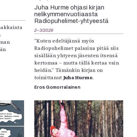
Juha Hurme ohjasi kirjan
nelikymmenvuotiaasta
Radiopuhelimet-yhtyeestä
makkainta
2–3/2026
n
”Kuten edeltäjänsä myös
iman
Radiopuhelimet palasina pitää siis
vän
sisällään yhtyeen jäsenten itsensä
kertomaa – mutta tällä kertaa vain
heidän.” Tämänkin kirjan on
toimittanut
Juha Hurme
.
Eros Gomorralainen