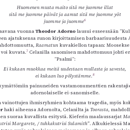
Huomenen musta maito sitä me juomme illat
sitä me juomme päivät ja aamut sitä me juomme yöt
6
juomme ja juomme
uraavana vuonna
Theodor Adorno
lausui esseessään ”Kul
een ajatuksensa runon kirjoittamisen barbaarisuudesta A
mahdottomuutta,
Raamatun
kuvakiellon tapaan: Mooseksen t
7
 voi kuvata.
Celanilla sanomisen mahdottomuus johti erä
”Psalmi”:
Ei kukaan muokkaa meitä uudestaan mullasta ja savesta,
8
ei kukaan luo pölystämme.
kymättömiin painuneiden vastamonumenttien rakentajien 
adornolaiselle ei-sanomiselle.
en vainottujen ihmisryhmien kohtaama tragedia, myös ko
er
haki aiheensa Adornolta, Celanilta ja
Toorasta
, mahdoll
en suoraa kuvallista esitystä. Kieferin maalaussarjat
Ma
utrisi Margarete, / tuhkakutrisi Sulamith”
. Alkukielessä Ma