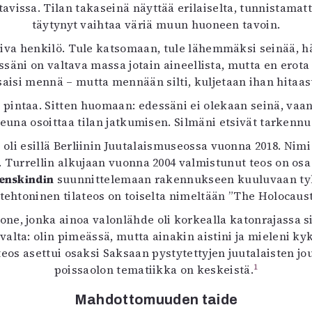
vissa. Tilan takaseinä näyttää erilaiselta, tunnistama
uvataide
täytynyt vaihtaa väriä muun huoneen tavoin.
Kirjat
n English
va henkilö. Tule katsomaan, tule lähemmäksi seinää, hä
sitystaide
dessäni on valtava massa jotain aineellista, mutta en er
Arkisto
aisi mennä – mutta mennään silti, kuljetaan ihan hitaasti
intaa. Sitten huomaan: edessäni ei olekaan seinä, vaan
n reuna osoittaa tilan jatkumisen. Silmäni etsivät tarke
” oli esillä Berliinin Juutalaismuseossa vuonna 2018. Nimi
 Turrellin alkujaan vuonna 2004 valmistunut teos on o
benskindin
suunnittelemaan rakennukseen kuuluvaan tyhj
itehtoninen tilateos on toiselta nimeltään ”The Holocaust
ne, jonka ainoa valonlähde oli korkealla katonrajassa si
valta: olin pimeässä, mutta ainakin aistini ja mieleni k
 teos asettui osaksi Saksaan pystytettyjen juutalaisten
1
poissaolon tematiikka on keskeistä.
Mahdottomuuden taide