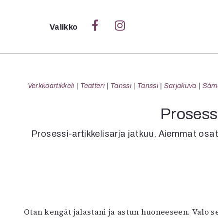
Sulje
Valikko
Ka
Verk
Verkkoartikkeli
Teatteri
Tanssi
Tanssi
Sarjakuva
Sámeg
Prosessi
S
Prosessi-artikkelisarja jatkuu. Aiemmat osat
S
Pä
Pap
Otan kengät jalastani ja astun huoneeseen. Valo sei