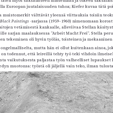
iitaten myös saksalaiseen maisemaan ja olkeen saksalai
lla Euroopan juutalaisuuden tuhoa; Kiefer kuvaa tätä poi
a muistomerkit välttävät yleensä viittauksia toisiin teo
Black Paintings
-sarjassa (1959–1960) nimenomaan korostu
itojen vetämisestä kankaalle, alleviivaa Stellan käsityst
sille sarjan maalauksessa ”Arbeit Macht Frei”. Stella pe
en tekeminen oli hyvin työläs, toisteinen ja mekaaninen 
ongelmalliselta, mutta hän ei ollut kuitenkaan ainoa, jok
on todennut, että leireillä tehty työ teki vihdoin ilmeis
sta vaikutuksesta paljastaa työn valheelliset lupaukset 
edyn muotonsa: työstä oli jäljellä vain teko, ilman tulosta