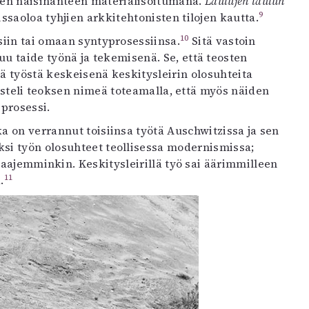
sen naisihanteen materialisoitumana.
Laulujen laulun
9
ssaoloa tyhjien arkkitehtonisten tilojen kautta.
10
ksiin tai omaan syntyprosessiinsa.
Sitä vastoin
u taide työnä ja tekemisenä. Se, että teosten
ä työstä keskeisenä keskitysleirin olosuhteita
rusteli teoksen nimeä toteamalla, että myös näiden
prosessi.
a on verrannut toisiinsa työtä Auschwitzissa ja sen
eksi työn olosuhteet teollisessa modernismissa;
laajemminkin. Keskitysleirillä työ sai äärimmilleen
11
.