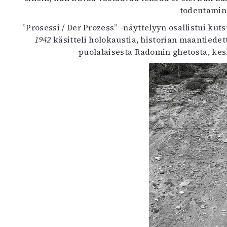
todentamine
”Prosessi / Der Prozess” -näyttelyyn osallistui kut
1942
käsitteli holokaustia, historian maantiedet
puolalaisesta Radomin ghetosta, keski