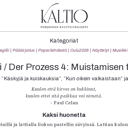
tegoriat
Lehdet
Info
Kategoriat
koartikkeli
4/2026
Tilaus j
illii
Pääkirjoitus
Paperilehdestä
Oulu2026
Näyttelyt
Musiikki
Teatteri
2–3/2026
irtonume
Tanssi
1/2026
Yhteistyö
 / Der Prozess 4: Muistamisen 
Tanssi
6/2025
Toimitu
arjakuva
5/2025 saame
Mediatie
 ”Käskyjä ja kuiskauksia”, ”Kun oikein valkaistaan” j
ámegillii
5/2025
Kaltio r
Kuulen että kirves on kukkinut,
äkirjoitus
Lehtiarkisto
kuulen ettei sitä paikkaa voi nimetä.
erilehdestä
– Paul Celan
Oulu2026
Näyttelyt
Kaksi huonetta
Musiikki
nillä ja lattialla liukuu pastellin sävyissä. Lattian kul
Levyt