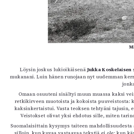
Mi
Löysin joskus lukioikäisenä
Jukka Koskelaisen
mukanani. Luin hänen runojaan nyt uudemman kerran s
jonk
Omaan osuuteni sisältyi muun muassa kaksi veist
retkikirveen muotoista ja kokoista puuveistosta: 
kaksinkertaistui. Vasta teoksen tehtyäni tajusin, et
Veistokset olivat yksi ehdotus sille, miten tari
Suomalaisittain kysymys taiteen mahdollisuudesta 
silloin, kun kuvaa vastaavaa tekstiä ei ole: kun 