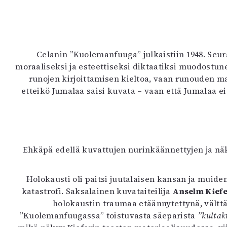
Celanin ”Kuolemanfuuga” julkaistiin 1948. Se
moraaliseksi ja esteettiseksi diktaatiksi muodostun
runojen kirjoittamisen kieltoa, vaan runouden 
etteikö Jumalaa saisi kuvata – vaan että Jumalaa ei
Ehkäpä edellä kuvattujen nurinkäännettyjen ja nä
Holokausti oli paitsi juutalaisen kansan ja muid
katastrofi. Saksalainen kuvataiteilija
Anselm Kief
holokaustin traumaa etäännytettynä, välttä
”Kuolemanfuugassa” toistuvasta säeparista
”kultak