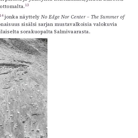
13
ottomalta.
14
jonka näyttely
No Edge Nor Center – The Summer of
onaisuus sisälsi sarjan mustavalkoisia valokuvia
pilaiselta sorakuopalta Salmivaarasta.