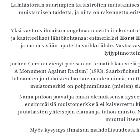
Lähihistorian suurimpien katastrofien muistamisest
muistamisen taidetta, ja niitä on rakennettu erity
Yksi vastaus ilmaisun ongelmaan ovat niin kutsut
ja käsitteelliset lähtökohtansa: esimerkiksi
Horst H
ja maan sisään upotettu suihkulähde. Vastaava
lyijypinnottei
Jochen Gerz on vienyt poissaolon tematiikkaa viel
A Monument Against Racism” (1993). Saarbrückenin 
tuhoamien juutalaisten hautausmaiden nimiä, mutta
muistomerkki on pohjimmiltaan (mielen) sisä
Nämä piiloon jäävät ja oman olemuksensa kysee
ensimmäisiä muistomerkkejä ei kaiverrettu kivee
juutalaisten yhteisöjen elämän ja tuhon muisto.
muuttui itsess
Myös kysymys ilmaisun mahdollisuudesta hol