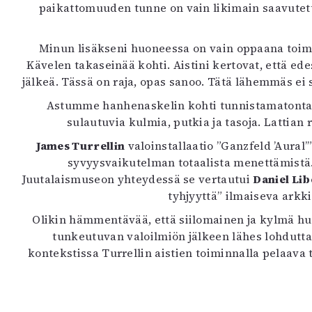
paikattomuuden tunne on vain likimain saavutetta
K
I
Minun lisäkseni huoneessa on vain oppaana toimi
E
Kävelen takaseinää kohti. Aistini kertovat, että e
jälkeä. Tässä on raja, opas sanoo. Tätä lähemmäs ei s
Astumme hanhenaskelin kohti tunnistamatonta p
sulautuvia kulmia, putkia ja tasoja. Lattia
James Turrellin
valoinstallaatio ”Ganzfeld ’Aural’
syvyysvaikutelman totaalista menettämistä.
Juutalaismuseon yhteydessä se vertautui
Daniel Li
tyhjyyttä” ilmaiseva arkk
Olikin hämmentävää, että siilomainen ja kylmä huo
tunkeutuvan valoilmiön jälkeen lähes lohdutta
kontekstissa Turrellin aistien toiminnalla pelaava