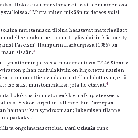
juntaa. Holokausti-muistomerkit ovat olennainen osa
2
dysvalloissa.
Mutta miten mikään taideteos voisi
ietoisina muistamisen tiloina haastavat materiaaliset
 uudelleen rakennettu mutta ylösalaisin käännetty
inst Fascism” Hampurin Harburgissa (1986) on
3
u maan sisään.
 näkymättömiin jäävässä monumentissa ”2146 Stones:
viraston pihan mukulakiviin on kirjoitettu natsien
ien monumenttien voidaan ajatella ehdottavan, että
4
 itse siksi muistomerkiksi, jota he etsivät.
uuta holokausti-muistomerkkien alkupisteeseen:
oitusta. Yizkor-kirjoihin tallennettiin Euroopan
tuvan hautapaikan syndroomaan; lukemisen tilanne
5
hautapaikaksi.
ellista ongelmanasettelua.
Paul Celanin
runo