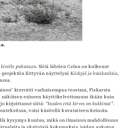
ma.
 kivelle puhutaan
. Siitä lähtien Celan on kulkenut
projektiin liittyvän näyttelyni
Käskyjä ja kuiskauksia
,
nssa.
inen” kierrätti varhaisempaa teostani, Fiskarsin
een näköisen esineen käyttökelvottomuus ikään kuin
o kirjoittanut siitä:
”kuulen että kirves on kukkinut”
.
ontekstissa, voisi käsitellä kuvataiteen keinoin.
ällä kysymys kuuluu, mikä on ilmaisun mahdollisuus
irpaleita ja yksityisiä kokemuksia, joiden aukoton