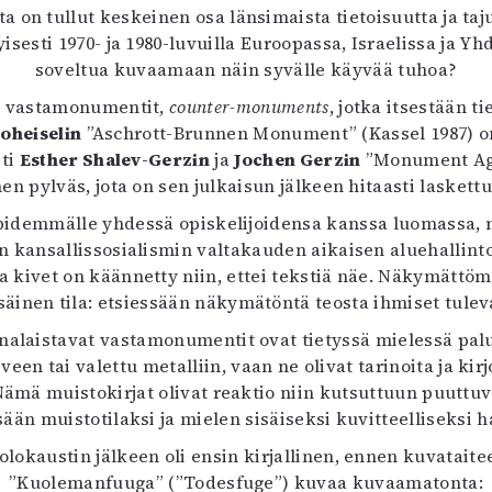
a on tullut keskeinen osa länsimaista tietoisuutta ja ta
isesti 1970- ja 1980-luvuilla Euroopassa, Israelissa ja Yh
soveltua kuvaamaan näin syvälle käyvää tuhoa?
ut vastamonumentit,
counter-monuments
, jotka itsestään t
oheiselin
”Aschrott-Brunnen Monument” (Kassel 1987) on
sti
Esther Shalev-Gerzin
ja
Jochen Gerzin
”Monument Aga
nen pylväs, jota on sen julkaisun jälkeen hitaasti laskett
ä pidemmälle yhdessä opiskelijoidensa kanssa luomassa,
kansallissosialismin valtakauden aikaisen aluehallinto
 kivet on käännetty niin, ettei tekstiä näe. Näkymättöm
inen tila: etsiessään näkymätöntä teosta ihmiset tulevat
nalaistavat vastamonumentit ovat tietyssä mielessä pal
n tai valettu metalliin, vaan ne olivat tarinoita ja kirj
 Nämä muistokirjat olivat reaktio niin kutsuttuun puut
ään muistotilaksi ja mielen sisäiseksi kuvitteelliseksi 
okaustin jälkeen oli ensin kirjallinen, ennen kuvataite
”Kuolemanfuuga” (”Todesfuge”) kuvaa kuvaamatonta: