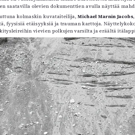
n saatavilla olevien dokumenttien avulla näyttää mahd
suttuna kolmaskin kuvataiteilija,
Michael Marnin Jacobs
,
tä, fyysisiä etäisyyksiä ja trauman karttoja. Näyttelykok
tysleireihin vievien polkujen varsilta ja eräältä itälap