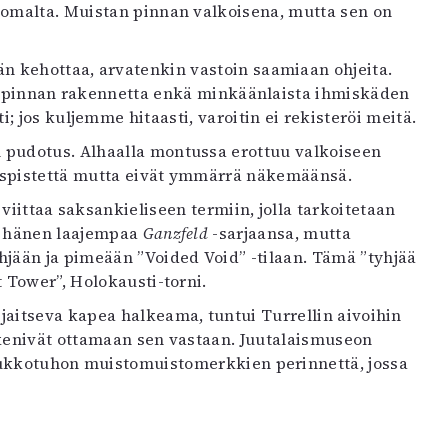
ttomalta. Muistan pinnan valkoisena, mutta sen on
n kehottaa, arvatenkin vastoin saamiaan ohjeita.
ota pinnan rakennetta enkä minkäänlaista ihmiskäden
; jos kuljemme hitaasti, varoitin ei rekisteröi meitä.
 pudotus. Alhaalla montussa erottuu valkoiseen
nnuspistettä mutta eivät ymmärrä näkemäänsä.
 viittaa saksankieliseen termiin, jolla tarkoitetaan
sa hänen laajempaa
Ganzfeld
-sarjaansa, mutta
ään ja pimeään ”Voided Void” -tilaan. Tämä ”tyhjää
 Tower”, Holokausti-torni.
jaitseva kapea halkeama, tuntui Turrellin aivoihin
ykenivät ottamaan sen vastaan. Juutalaismuseon
 joukkotuhon muistomuistomerkkien perinnettä, jossa