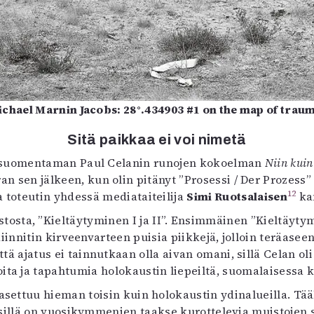
chael Marnin Jacobs: 28°.434903 #1 on the map of trau
Sitä paikkaa ei voi nimetä
suomentaman Paul Celanin runojen kokoelman
Niin kuin
en jälkeen, kun olin pitänyt ”Prosessi / Der Prozess” -
12
a toteutin yhdessä mediataiteilija
Simi Ruotsalaisen
ka
osta, ”Kieltäytyminen I ja II”. Ensimmäinen ”Kieltäytym
kiinnitin kirveenvarteen puisia piikkejä, jolloin teräas
tä ajatus ei tainnutkaan olla aivan omani, sillä Celan oli j
noita ja tapahtumia holokaustin liepeiltä, suomalaisessa k
asettuu hieman toisin kuin holokaustin ydinalueilla. Tä
käsillä on vuosikymmenien taakse kurottelevia muistojen s