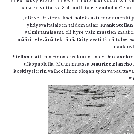
mikä näkyy Kieferin teosten materiaalisuudessa, v
naiseen viittaava Sulamith taas symboloi Celani
Julkiset historialliset holokausti-monumentit j
yhdysvaltalaisen taidemaalari
Frank Stellan
valmistamisessa oli kyse vain mustien maalira
määrittelevänä tekijänä. Erityisesti tämä tulee e
maalaust
Stellan esittämä rinnastus kuulostaa vähintäänkin 
ulkopuolella. Muun muassa
Maurice Blanchot
keskitysleirin valheellinen slogan työn vapauttava
vi