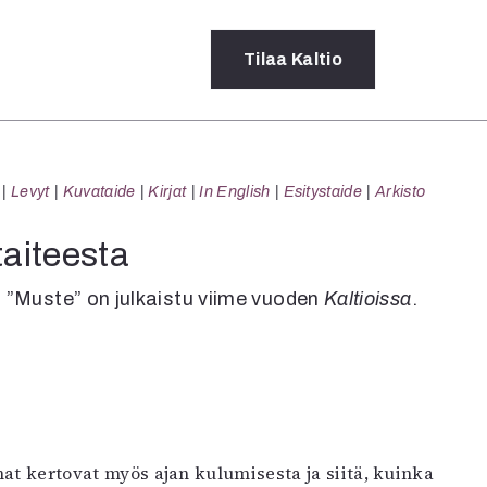
Tilaa
Kaltio
a
Levyt
Kuvataide
Kirjat
In English
Esitystaide
Arkisto
rot
ssä
taiteesta
s
dot
a ”Muste” on julkaistu viime vuoden
Kaltioissa
.
y
umat kertovat myös ajan kulumisesta ja siitä, kuinka