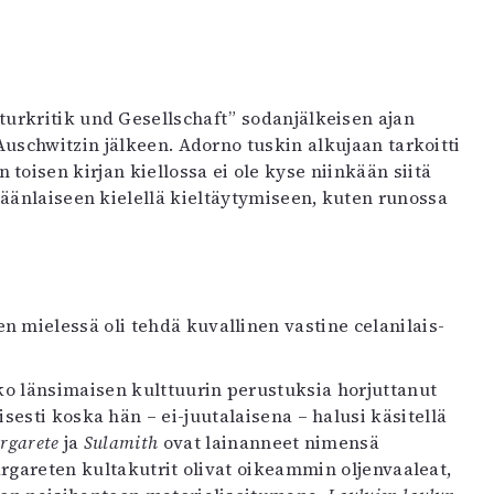
turkritik und Gesellschaft” sodanjälkeisen ajan
uschwitzin jälkeen. Adorno tuskin alkujaan tarkoitti
oisen kirjan kiellossa ei ole kyse niinkään siitä
änlaiseen kielellä kieltäytymiseen, kuten runossa
mielessä oli tehdä kuvallinen vastine celanilais-
ko länsimaisen kulttuurin perustuksia horjuttanut
isesti koska hän – ei-juutalaisena – halusi käsitellä
rgarete
ja
Sulamith
ovat lainanneet nimensä
rgareten kultakutrit olivat oikeammin oljenvaaleat,