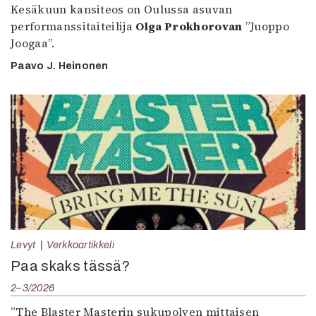
Kesäkuun kansiteos on Oulussa asuvan
performanssitaiteilija
Olga Prokhorovan
”Juoppo
Joogaa”.
Paavo J. Heinonen
Levyt
Verkkoartikkeli
Paa skaks tässä?
2–3/2026
”The Blaster Masterin sukupolven mittaisen