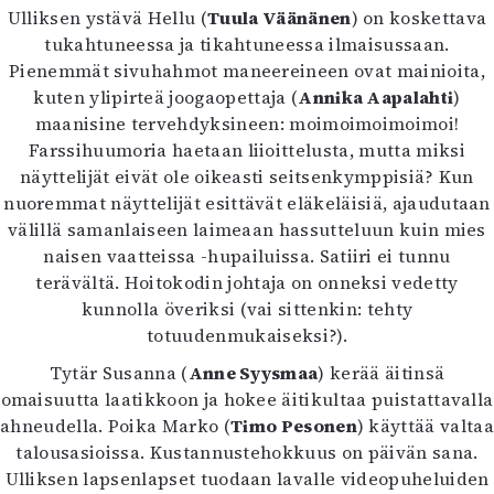
Ulliksen ystävä Hellu (
Tuula Väänänen
) on koskettava
tukahtuneessa ja tikahtuneessa ilmaisussaan.
Pienemmät sivuhahmot maneereineen ovat mainioita,
kuten ylipirteä joogaopettaja (
Annika Aapalahti
)
maanisine tervehdyksineen: moimoimoimoimoi!
Farssihuumoria haetaan liioittelusta, mutta miksi
näyttelijät eivät ole oikeasti seitsenkymppisiä? Kun
nuoremmat näyttelijät esittävät eläkeläisiä, ajaudutaan
välillä samanlaiseen laimeaan hassutteluun kuin mies
naisen vaatteissa -hupailuissa. Satiiri ei tunnu
terävältä. Hoitokodin johtaja on onneksi vedetty
kunnolla överiksi (vai sittenkin: tehty
totuudenmukaiseksi?).
Tytär Susanna (
Anne Syysmaa
) kerää äitinsä
omaisuutta laatikkoon ja hokee äitikultaa puistattavalla
ahneudella. Poika Marko (
Timo Pesonen
) käyttää valtaa
talousasioissa. Kustannustehokkuus on päivän sana.
Ulliksen lapsenlapset tuodaan lavalle videopuheluiden