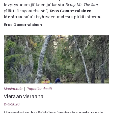
levytystauon jälkeen julkaistu
Bring Me The Sun
yllättää myönteisesti”,
Eros Gomorralainen
kirjoittaa oululaisyhtyeen uudesta pitkäsoitosta.
Eros Gomorralainen
Mustarinda
Paperilehdestä
Vieraan vieraana
2–3/2026
Mustarindan kesäohjelma kuvittelee uusia tapoja