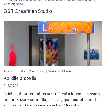
Yhteistyössä
GST Graafinen Studio
Ajankohtaista
Kuvataide
Verkkoartikkeli
Kaikille aisteille
2–3/2026
”Yleisesti ottaen taidetta pitää vain katsoa, joissain
tapauksissa kuunnella, joskus jopa haistella, mutta
ei missään tapauksessa koskea.” Kuinka