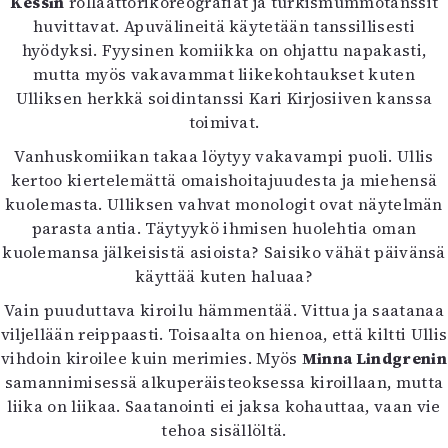
Kessin
rollaattorikoreografiat ja turkismummotanssit
Mediatiedot
huvittavat. Apuvälineitä käytetään tanssillisesti
Kaltio ry
hyödyksi. Fyysinen komiikka on ohjattu napakasti,
mutta myös vakavammat liikekohtaukset kuten
Ulliksen herkkä soidintanssi Kari Kirjosiiven kanssa
toimivat.
Vanhuskomiikan takaa löytyy vakavampi puoli. Ullis
kertoo kiertelemättä omaishoitajuudesta ja miehensä
kuolemasta. Ulliksen vahvat monologit ovat näytelmän
parasta antia. Täytyykö ihmisen huolehtia oman
kuolemansa jälkeisistä asioista? Saisiko vähät päivänsä
käyttää kuten haluaa?
Vain puuduttava kiroilu hämmentää. Vittua ja saatanaa
viljellään reippaasti. Toisaalta on hienoa, että kiltti Ullis
vihdoin kiroilee kuin merimies. Myös
Minna Lindgrenin
samannimisessä alkuperäisteoksessa kiroillaan, mutta
liika on liikaa. Saatanointi ei jaksa kohauttaa, vaan vie
tehoa sisällöltä.