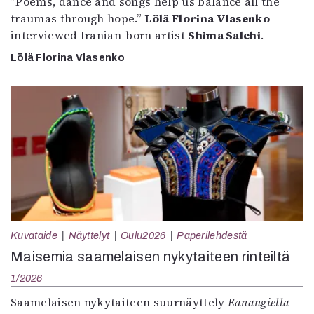
”Poems, dance and songs help us balance all the
traumas through hope.”
Lölä Florina Vlasenko
interviewed Iranian-born artist
Shima Salehi
.
Lölä Florina Vlasenko
Kuvataide
Näyttelyt
Oulu2026
Paperilehdestä
Maisemia saamelaisen nykytaiteen rinteiltä
1/2026
Saamelaisen nykytaiteen suurnäyttely
Eanangiella –