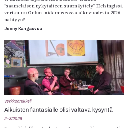
”saamelaisen nykytaiteen suurnäyttely” Helsingissä
vertautuu Oulun taidemuseossa alkuvuodesta 2026
nähtyyn?
Jenny Kangasvuo
Verkkoartikkeli
Aikuisten fantasialle olisi valtava kysyntä
2–3/2026