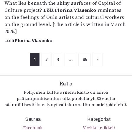
What lies beneath the shiny surfaces of Capital of
Culture project?
Lölä Florina Vlasenko
ruminates
on the feelings of Oulu artists and cultural workers
on the ground level. [The article is written in March
2026.]
Lölä Florina Vlasenko
1
2
3
…
46
>
Kaltio
Pohjoinen kulttuurilehti Kaltio on ainoa
pääkaupunkiseudun ulkopuolella yli 80 vuotta
säännöllisesti ilmestynyt valtakunnallinen mielipidelehti.
Seuraa
Kategoriat
Facebook
Verkkoartikkeli