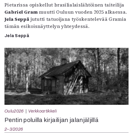
Pietarissa opiskellut brasilialaislähtöinen taiteilija
Gabriel Gram
muutti Ouluun vuoden 2025 alkaessa.
Jela Seppä
jututti tatuoijana työskentelevää Gramia
tämän esikoisnäyttelyn yhteydessä.
Jela Seppä
Oulu2026
Verkkoartikkeli
Pentin poluilla kirjailijan jalanjäljillä
2–3/2026