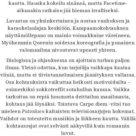
kautta. Hauska kokeilu sinänsä, mutta Facetime-
aikanakin ratkaisu jää hieman irralliseksi.
Lavastus on yksinkertainen ja nostaa vanhuksen ja
karaokelaulajan keskiöön. Kampaamokohtauksen
näyttämöllepano on mainio voimakkaine väreineen.
Myöhemmin Queenin soidessa koreografia ja punainen
valomaailma nivoutuvat upeasti yhteen.
Dialogissa ja ohjauksessa on ajoittain turhan paljon
ilmaa. Yleisö odottaa, kun tarjoilija vaikkapa kaataa
viiniä, mutta ei tiivistunnelmaisen jännityksen vallassa.
Osa kohtauksista vaikuttaa heikosti motivoiduilta –
esimerkiksi sokkotreffit sotahullun kanssa. Vaikka
tarkoitus on repiä huumoria deittailun maailmasta,
kohtaus jää löysäksi. Toistuva Carpe diem -vitsi tuo
mieleen
Putouksen
kaltaisten televisiosarjojen hokemat.
Vaihdot on toteutettu musiikin ja liikkeen kautta. Välillä
kohtausrajat ovat selvästi näkyvillä kuin romaanin
luvut.