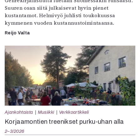
Genrekirjallisuutta luetaan Suomessakin runsaasti.
Suuren osan siitä julkaisevat hyvin pienet
kustantamot. Helmivyö juhlisti toukokuussa
kymmenen vuoden kustannustoimintaansa.
Reijo Valta
Ajankohtaista
Musiikki
Verkkoartikkeli
Korjaamontien treenikset purku-uhan alla
2–3/2026