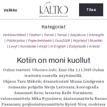
Tilaa
Valikko
Sulje
Kategoriat
Kategoriat
Verkkoartikkeli
Verkkoartikkeli
Teatteri
Tanssi
Tanssi
Sarjakuva
Sámegillii
Teatteri
Pääkirjoitus
Paperilehdestä
Oulu2026
Näyttelyt
Musiikki
Tanssi
Levyt
Kuvataide
Kirjat
In English
Esitystaide
Arkisto
Tanssi
Sarjakuva
Kotiin on moni kuollut
Sámegillii
Pääkirjoitus
Oulun teatteri:
Vihainen leski
. Ensi-ilta 1.11.2019 Oulun
Paperilehdestä
teatterin suurella näyttämöllä.
Oulu2026
Ohjaus Taru Mäkelä; dramatisointi Minna Lindgrenin
Näyttelyt
romaanin pohjalta Merja Larivaara; koreografia
Musiikki
Annamari Kess; lavastus Kalle Nurminen;
Levyt
valosuunnittelu Mika Ryynänen; äänisuunnittelu Rauno
Kuvataide
Paananen; projisointisuunnittelu Kyösti Niva; rooleissa