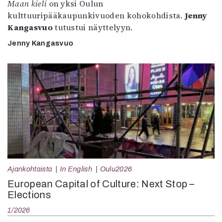
Maan kieli
on yksi Oulun
kulttuuripääkaupunkivuoden kohokohdista.
Jenny
Kangasvuo
tutustui näyttelyyn.
Jenny Kangasvuo
Ajankohtaista
In English
Oulu2026
European Capital of Culture: Next Stop –
Elections
1/2026