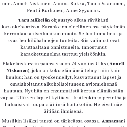
Kirjat
mm. Anneli Niskanen, Annina Rokka, Tuula Väänänen,
In English
Pentti Korhonen, Anne Syysmaa.
Esitystaide
Taru Mäkelän
ohjaustyö alkaa räväkästi
Arkisto
karaokebaarissa. Karaoke on oleellinen osa näytelmän
kerrontaa ja itseilmaisun muoto. Se luo tunnelmaa ja
Lehdet
avaa henkilöhahmojen tunteita. Biisivalinnat ovat
kauttaaltaan onnistuneita. Innostunut
4/2026
karaoketunnelma tarttuu yleisöönkin.
2–3/2026
1/2026
Eläkeläisfarssin pääosassa on 74-vuotias Ullis (
Anneli
6/2025
Niskanen
), joka on koko elämänsä tehnyt niin kuin
5/2025 saame
kuuluu: hän on työskennellyt, kasvattanut lapset ja
5/2025
omaishoitanut alkoholisoituneen aviomiehensä
Lehtiarkisto
hautaan. Nyt hän on ensimmäistä kertaa elämässään
vapaa. Ulliksen lapset kyttäävät kuitenkin jo perintöä ja
Info
haluaisivat tuupata äitinsä hoitokotiin. He eivät näe
äitiään ihmisenä.
Tilaus ja irtonumerot
Yhteistyössä
Musiikin lisäksi tanssi on tärkeässä osassa.
Annamari
Toimitus