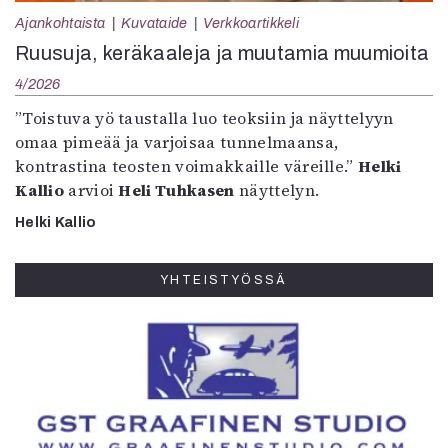
Ajankohtaista
Kuvataide
Verkkoartikkeli
Ruusuja, keräkaaleja ja muutamia muumioita
4/2026
”Toistuva yö taustalla luo teoksiin ja näyttelyyn
omaa pimeää ja varjoisaa tunnelmaansa,
kontrastina teosten voimakkaille väreille.”
Helki
Kallio
arvioi
Heli Tuhkasen
näyttelyn.
Helki Kallio
YHTEISTYÖSSÄ