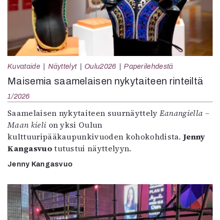
Kuvataide
Näyttelyt
Oulu2026
Paperilehdestä
Maisemia saamelaisen nykytaiteen rinteiltä
1/2026
Saamelaisen nykytaiteen suurnäyttely
Eanangiella –
Maan kieli
on yksi Oulun
kulttuuripääkaupunkivuoden kohokohdista.
Jenny
Kangasvuo
tutustui näyttelyyn.
Jenny Kangasvuo