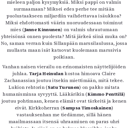
mieleen paljon kysymyksiä. Miksi pappi on valmis
surmaamaan? Miksei edes perhe tee mitään
puolustaakseen miljardiin vaihdettavaa isäukkoa?
Miksi ehdottomasti väärin nuoruudessaan toiminut
mies (
Janne Kinnunen
) on valmis uhrautumaan
yhteisönsä onnen puolesta? Mitä järkeä siinä muka on?
No, saman verran kuin Sillanpään marssilaulussa, jossa
mullasta maan isät katsovat kuolemaan marssivia
poikiaan.
Vanhan naisen vierailu on erinomaisten näyttelijöiden
juhlaa.
Tarja Heinulan
kostoa himoava Claire
Zachanassian joutuu itsekin miettimään, mitä tekee.
Lukion rehtorin (
Satu Turunen
) on pakko mitata
humanisminsa syvyyttä. Lääkärikin (
Kimmo Penttilä
)
joutuu pohtimaan, kenen elämät ovat tärkeitä ja kenen
eivät. Kirkkoherran (
Sampsa Timoskainen
)
vastauksenhan me tiedämme, sillä hänen
maailmassaan itsensä uhraaminen on paras uhri