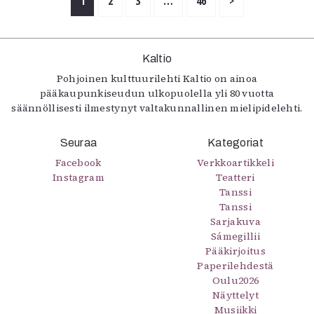
1
2
3
…
46
>
Kaltio
Pohjoinen kulttuurilehti Kaltio on ainoa
pääkaupunkiseudun ulkopuolella yli 80 vuotta
säännöllisesti ilmestynyt valtakunnallinen mielipidelehti.
Seuraa
Kategoriat
Facebook
Verkkoartikkeli
Instagram
Teatteri
Tanssi
Tanssi
Sarjakuva
Sámegillii
Pääkirjoitus
Paperilehdestä
Oulu2026
Näyttelyt
Musiikki