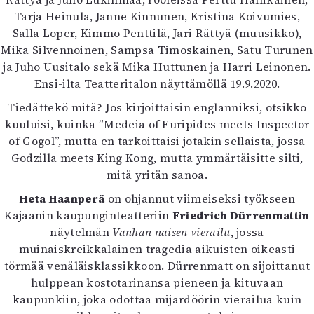
Kirjat
Tarja Heinula, Janne Kinnunen, Kristina Koivumies,
In English
Salla Loper, Kimmo Penttilä, Jari Rättyä (muusikko),
Esitystaide
Mika Silvennoinen, Sampsa Timoskainen, Satu Turunen
Arkisto
ja Juho Uusitalo sekä Mika Huttunen ja Harri Leinonen.
Ensi-ilta Teatteritalon näyttämöllä 19.9.2020.
Lehdet
Tiedättekö mitä? Jos kirjoittaisin englanniksi, otsikko
4/2026
kuuluisi, kuinka ”Medeia of Euripides meets Inspector
2–3/2026
of Gogol”, mutta en tarkoittaisi jotakin sellaista, jossa
1/2026
Godzilla meets King Kong, mutta ymmärtäisitte silti,
6/2025
mitä yritän sanoa.
5/2025 saame
Heta Haanperä
on ohjannut viimeiseksi työkseen
5/2025
Kajaanin kaupunginteatteriin
Friedrich Dürrenmattin
Lehtiarkisto
näytelmän
Vanhan naisen vierailu
, jossa
muinaiskreikkalainen tragedia aikuisten oikeasti
Info
törmää venäläisklassikkoon. Dürrenmatt on sijoittanut
Tilaus ja irtonumerot
hulppean kostotarinansa pieneen ja kituvaan
Yhteistyössä
kaupunkiin, joka odottaa mijardöörin vierailua kuin
Toimitus