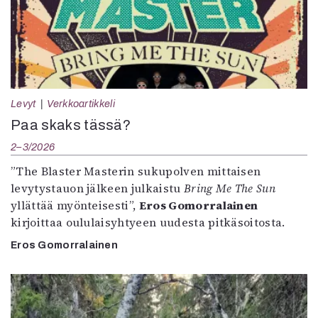
Levyt
Verkkoartikkeli
Paa skaks tässä?
2–3/2026
”The Blaster Masterin sukupolven mittaisen
levytystauon jälkeen julkaistu
Bring Me The Sun
yllättää myönteisesti”,
Eros Gomorralainen
kirjoittaa oululaisyhtyeen uudesta pitkäsoitosta.
Eros Gomorralainen