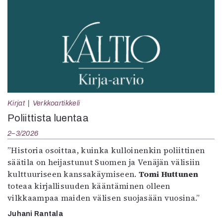
Kirjat
Verkkoartikkeli
Poliittista luentaa
2–3/2026
”Historia osoittaa, kuinka kulloinenkin poliittinen
säätila on heijastunut Suomen ja Venäjän välisiin
kulttuuriseen kanssakäymiseen.
Tomi Huttunen
toteaa kirjallisuuden kääntäminen olleen
vilkkaampaa maiden välisen suojasään vuosina.”
Juhani Rantala