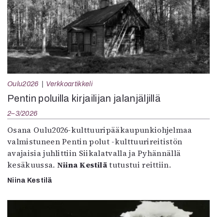
Oulu2026
Verkkoartikkeli
Pentin poluilla kirjailijan jalanjäljillä
2–3/2026
Osana Oulu2026-kulttuuripääkaupunkiohjelmaa
valmistuneen Pentin polut -kulttuurireitistön
avajaisia juhlittiin Siikalatvalla ja Pyhännällä
kesäkuussa.
Niina Kestilä
tutustui reittiin.
Niina Kestilä