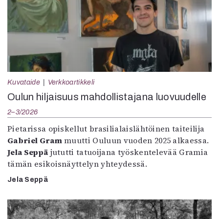
Kuvataide
Verkkoartikkeli
Oulun hiljaisuus mahdollistajana luovuudelle
2–3/2026
Pietarissa opiskellut brasilialaislähtöinen taiteilija
Gabriel Gram
muutti Ouluun vuoden 2025 alkaessa.
Jela Seppä
jututti tatuoijana työskentelevää Gramia
tämän esikoisnäyttelyn yhteydessä.
Jela Seppä