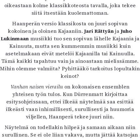
oikeastaan kolme klassikkoteosta tavalla, joka tekee
siitä itsestään kuolemattoman.
Haanperän versio klassikosta on juuri sopivan
kokoinen ja oloinen Kajaaniin.
Jari Rättyän
ja
Juho
Lukinmaan
musiikki tuo sen sopivan lähelle Kajaania ja
Kainuuta, mutta sen kummemmin musiikki kuin
asetelmakaan eivät metelöi Kajaanilla tai Kainuulla.
Tämä kaikki tapahtuu vain ja ainoastaan mielissämme.
Mihin olemme valmiita? Pyhittääkö tarkoitus lopultakin
keinot?
Vanhan naisen vierailu
on kokonaisen ensemblen
yhteisen työn tulos. Kun Dürrenmatt kirjoittaa
esitysohjeissaan, ettei ilkeää näytelmää saa esittää
ilkeästi vaan inhimillisesti, surullisesti ja huumoria
viljellen, Haanperä tekee juuri niin.
Näytelmä on todellakin hilpeä ja samaan aikaan niin
surullinen. Se ei ole liian vakava, mutta jättää katsojan