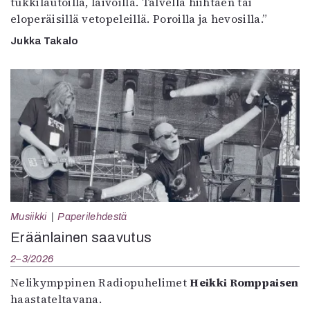
tukkilautoilla, laivoilla. Talvella hiihtäen tai
eloperäisillä vetopeleillä. Poroilla ja hevosilla.”
Jukka Takalo
Musiikki
Paperilehdestä
Eräänlainen saavutus
2–3/2026
Nelikymppinen Radiopuhelimet
Heikki Romppaisen
haastateltavana.