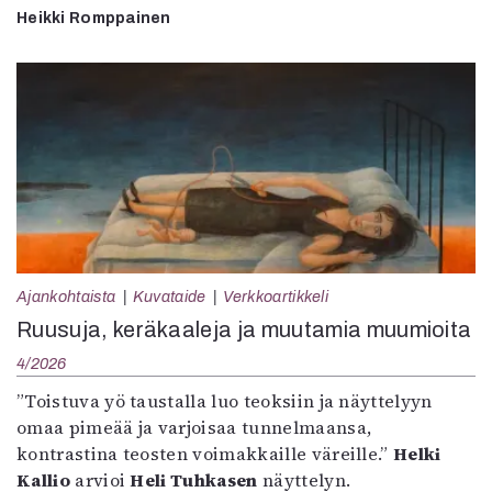
Heikki Romppainen
Ajankohtaista
Kuvataide
Verkkoartikkeli
Ruusuja, keräkaaleja ja muutamia muumioita
4/2026
”Toistuva yö taustalla luo teoksiin ja näyttelyyn
omaa pimeää ja varjoisaa tunnelmaansa,
kontrastina teosten voimakkaille väreille.”
Helki
Kallio
arvioi
Heli Tuhkasen
näyttelyn.