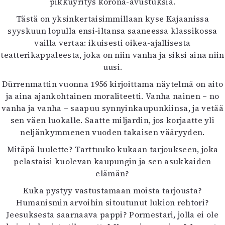
pikkuyritys korona-avustuksia.
Mediatiedot
Tästä on yksinkertaisimmillaan kyse Kajaanissa
Kaltio ry
syyskuun lopulla ensi-iltansa saaneessa klassikossa
vailla vertaa: ikuisesti oikea-ajallisesta
teatterikappaleesta, joka on niin vanha ja siksi aina niin
uusi.
Dürrenmattin vuonna 1956 kirjoittama näytelmä on aito
ja aina ajankohtainen moraliteetti. Vanha nainen – no
vanha ja vanha – saapuu synnyinkaupunkiinsa, ja vetää
sen väen luokalle. Saatte miljardin, jos korjaatte yli
neljänkymmenen vuoden takaisen vääryyden.
Mitäpä luulette? Tarttuuko kukaan tarjoukseen, joka
pelastaisi kuolevan kaupungin ja sen asukkaiden
elämän?
Kuka pystyy vastustamaan moista tarjousta?
Humanismin arvoihin sitoutunut lukion rehtori?
Jeesuksesta saarnaava pappi? Pormestari, jolla ei ole