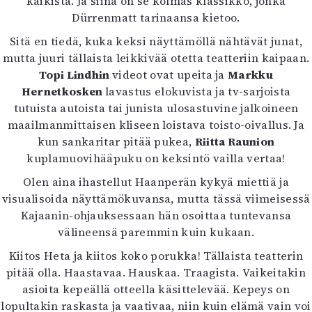
kaikista. Ja siinä on se kolmas klassikko, jonka
Dürrenmatt tarinaansa kietoo.
Sitä en tiedä, kuka keksi näyttämöllä nähtävät junat,
mutta juuri tällaista leikkivää otetta teatteriin kaipaan.
Topi Lindhin
videot ovat upeita ja
Markku
Hernetkosken
lavastus elokuvista ja tv-sarjoista
tutuista autoista tai junista ulosastuvine jalkoineen
maailmanmittaisen kliseen loistava toisto-oivallus. Ja
kun sankaritar pitää pukea,
Riitta Raunion
kuplamuovihääpuku on keksintö vailla vertaa!
Olen aina ihastellut Haanperän kykyä miettiä ja
visualisoida näyttämökuvansa, mutta tässä viimeisessä
Kajaanin-ohjauksessaan hän osoittaa tuntevansa
välineensä paremmin kuin kukaan.
Kiitos Heta ja kiitos koko porukka! Tällaista teatterin
pitää olla. Haastavaa. Hauskaa. Traagista. Vaikeitakin
asioita kepeällä otteella käsittelevää. Kepeys on
lopultakin raskasta ja vaativaa, niin kuin elämä vain voi