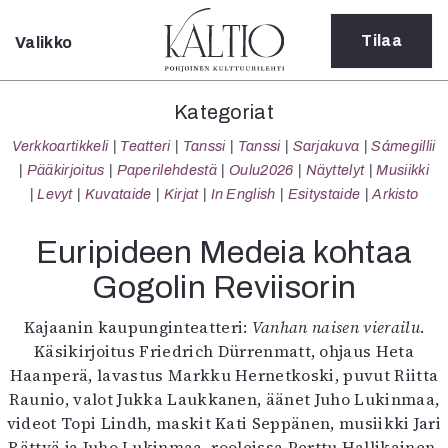
Tilaa
Valikko
Sulje
Kategoriat
Kategoriat
Verkkoartikkeli
Verkkoartikkeli
Teatteri
Tanssi
Tanssi
Sarjakuva
Sámegillii
Teatteri
Pääkirjoitus
Paperilehdestä
Oulu2026
Näyttelyt
Musiikki
Tanssi
Levyt
Kuvataide
Kirjat
In English
Esitystaide
Arkisto
Tanssi
Sarjakuva
Euripideen Medeia kohtaa
Sámegillii
Gogolin Reviisorin
Pääkirjoitus
Paperilehdestä
Kajaanin kaupunginteatteri:
Vanhan naisen vierailu
.
Oulu2026
Käsikirjoitus Friedrich Dürrenmatt, ohjaus Heta
Näyttelyt
Haanperä, lavastus Markku Hernetkoski, puvut Riitta
Musiikki
Raunio, valot Jukka Laukkanen, äänet Juho Lukinmaa,
Levyt
videot Topi Lindh, maskit Kati Seppänen, musiikki Jari
Kuvataide
Rättyä ja Juho Lukinmaa, rooleissa Perttu Hallikainen,