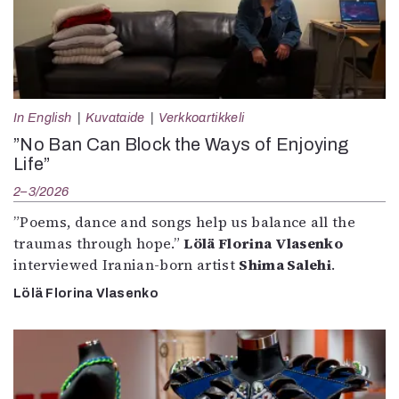
In English
Kuvataide
Verkkoartikkeli
”No Ban Can Block the Ways of Enjoying
Life”
2–3/2026
”Poems, dance and songs help us balance all the
traumas through hope.”
Lölä Florina Vlasenko
interviewed Iranian-born artist
Shima Salehi
.
Lölä Florina Vlasenko