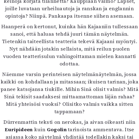
keinoja korjata tilannetta? Kauppiaan vaimo? Lapset,
joille luvataan urheiluautoja ja ranskan ja englannin
opintoja? Niinpä. Pankaapa itsenne siihen asemaan.
Haanperä on kertonut, kuinka hän Kajaaniin tullessaan
sanoi, että haluaa tehdä juuri tämän näytelmän.
Tietenkin taiteellista teatteria tekevä Kajaani myöntyi.
Nyt nähdään jotakin sellaista, mitä reilun puolen
vuoden teatterisulun vahingoittaman mielen kannatti
odottaa.
Näemme varsin perinteisen näytelmänäytelmän, jossa
kaikki on kohdallaan ja mitassaan; ikuisen tarinan, joka
panee katsojansa tiukille. Mihin Sinä olisit valmis? Mitä
Sinä tekisit saadaksesi mittaamattoman läjän rahaa?
Mitä yhteisösi vuoksi? Olisitko valmis vaikka sitten
tappamaan?
Dürrenmattin teksti on nerokas, ja aivan oikeasti niin
Euripideen
kuin
Gogolin
tarinoista ammentava. Itse
asiassa koko näytelmä yhdistää todellakin kaksi tai