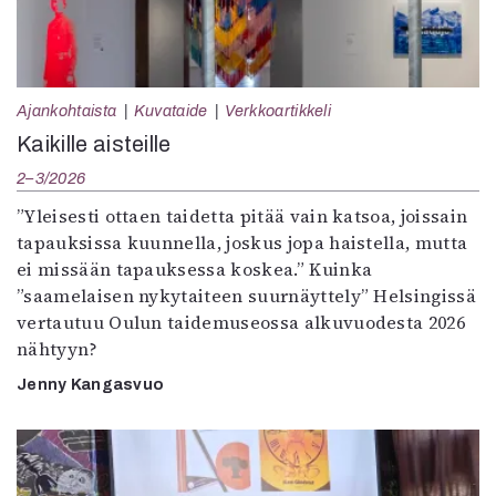
Ajankohtaista
Kuvataide
Verkkoartikkeli
Kaikille aisteille
2–3/2026
”Yleisesti ottaen taidetta pitää vain katsoa, joissain
tapauksissa kuunnella, joskus jopa haistella, mutta
ei missään tapauksessa koskea.” Kuinka
”saamelaisen nykytaiteen suurnäyttely” Helsingissä
vertautuu Oulun taidemuseossa alkuvuodesta 2026
nähtyyn?
Jenny Kangasvuo