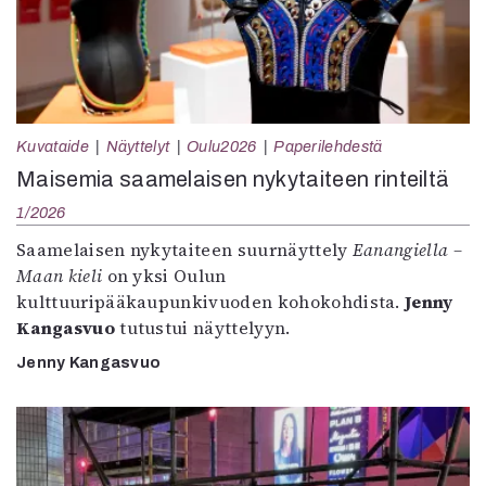
Kuvataide
Näyttelyt
Oulu2026
Paperilehdestä
Maisemia saamelaisen nykytaiteen rinteiltä
1/2026
Saamelaisen nykytaiteen suurnäyttely
Eanangiella –
Maan kieli
on yksi Oulun
kulttuuripääkaupunkivuoden kohokohdista.
Jenny
Kangasvuo
tutustui näyttelyyn.
Jenny Kangasvuo