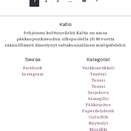
1
2
3
…
46
>
Kaltio
Pohjoinen kulttuurilehti Kaltio on ainoa
pääkaupunkiseudun ulkopuolella yli 80 vuotta
säännöllisesti ilmestynyt valtakunnallinen mielipidelehti.
Seuraa
Kategoriat
Facebook
Verkkoartikkeli
Instagram
Teatteri
Tanssi
Tanssi
Sarjakuva
Sámegillii
Pääkirjoitus
Paperilehdestä
Oulu2026
Näyttelyt
Musiikki