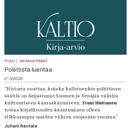
Kirjat
Verkkoartikkeli
Poliittista luentaa
2–3/2026
”Historia osoittaa, kuinka kulloinenkin poliittinen
säätila on heijastunut Suomen ja Venäjän välisiin
kulttuuriseen kanssakäymiseen.
Tomi Huttunen
toteaa kirjallisuuden kääntäminen olleen
vilkkaampaa maiden välisen suojasään vuosina.”
Juhani Rantala