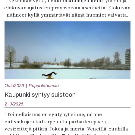
kekseliäisyyttä, henkilöhahmojen kehittymistä ja
elokuvan ajatusten provosoivaa asennetta. Elokuvan
nähneet kyllä ymmärtävät nämä huomiot vaivatta.
Oulu2026
Paperilehdestä
Kaupunki syntyy suistoon
2–3/2026
”Toimeliaisuus on syntynyt sinne, minne
entisaikojen kulkupeleillä parhaiten pääsi,
vesireittejä pitkin. Jokea ja merta. Veneillä, ruuhilla,