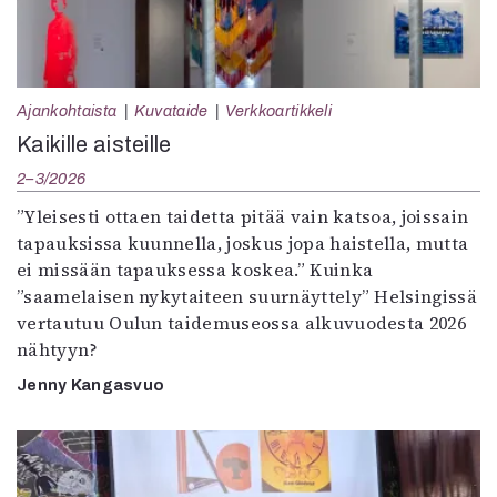
Ajankohtaista
Kuvataide
Verkkoartikkeli
Kaikille aisteille
2–3/2026
”Yleisesti ottaen taidetta pitää vain katsoa, joissain
tapauksissa kuunnella, joskus jopa haistella, mutta
ei missään tapauksessa koskea.” Kuinka
”saamelaisen nykytaiteen suurnäyttely” Helsingissä
vertautuu Oulun taidemuseossa alkuvuodesta 2026
nähtyyn?
Jenny Kangasvuo