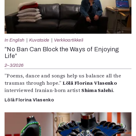
In English
Kuvataide
Verkkoartikkeli
”No Ban Can Block the Ways of Enjoying
Life”
2–3/2026
”Poems, dance and songs help us balance all the
traumas through hope.”
Lölä Florina Vlasenko
interviewed Iranian-born artist
Shima Salehi
.
Lölä Florina Vlasenko