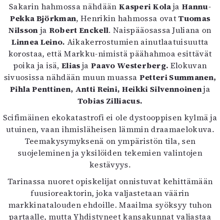
Sakarin hahmossa nähdään
Kasperi Kola
ja
Hannu-
Mediatiedot
Pekka Björkman
, Henrikin hahmossa ovat
Tuomas
Kaltio ry
Nilsson
ja
Robert Enckell
. Naispääosassa Juliana on
Linnea Leino.
Aikakerrostumien ainutlaatuisuutta
korostaa, että Markku-nimistä päähahmoa esittävät
poika ja isä,
Elias
ja
Paavo Westerberg.
Elokuvan
sivuosissa nähdään muun muassa
Petteri Summanen,
Pihla Penttinen, Antti Reini, Heikki Silvennoinen
ja
Tobias Zilliacus.
Scifimäinen ekokatastrofi ei ole dystooppisen kylmä ja
utuinen, vaan ihmisläheisen lämmin draamaelokuva.
Teemakysymyksenä on ympäristön tila, sen
suojeleminen ja yksilöiden tekemien valintojen
kestävyys.
Tarinassa nuoret opiskelijat onnistuvat kehittämään
fuusioreaktorin, joka valjastetaan väärin
markkinatalouden ehdoille. Maailma syöksyy tuhon
partaalle, mutta Yhdistyneet kansakunnat valjastaa