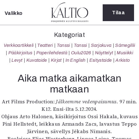
Tilaa
Valikko
Sulje
Kategoriat
Kategoriat
Verkkoartikkeli
Verkkoartikkeli
Teatteri
Tanssi
Tanssi
Sarjakuva
Sámegillii
Teatteri
Pääkirjoitus
Paperilehdestä
Oulu2026
Näyttelyt
Musiikki
Tanssi
Levyt
Kuvataide
Kirjat
In English
Esitystaide
Arkisto
Tanssi
Sarjakuva
Aika matka aikamatkan
Sámegillii
matkaan
Pääkirjoitus
Paperilehdestä
Art Films Production:
Jälkeemme vedenpaisumus.
97 min.
Oulu2026
K12. Ensi-ilta 5.12.2024.
Näyttelyt
Ohjaus Arto Halonen, käsikirjoitus Ossi Hakala, kuvaus
Musiikki
Pini Hellstedt, leikkaus Armands Zacs, lavastus Teppo
Levyt
Järvinen, sävellys Jēkabs Nīmanis.
Kuvataide
Rooleissa Elias Westerberg, Linnea Leino, Tuomas