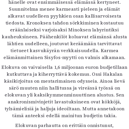
hänelle ovat ensimmäisessä elämässä kertyneet.
Suunnitelma menee karmeasti pieleen ja elämät
alkavat uudelleen pyyhkien osan kallisarvoisesta
tiedosta. Kronoksen tahdon sörkkiminen kostautuu
eräänlaiseksi varjoisaksi Minoksen labyrintiksi
kauheuksineen. Päähenkilöt koluavat elämänsä alusta
lähtien uudelleen, joutuvat keräämään tarvittavat
tietueet kasvukäyrän verkkaisuudella. Karmea
elämänmittainen Sisyfos-myytti on valmis alkamaan.
Elokuva on vaivaisella 1,6 miljoonan euron budjetillaan
kutkuttava ja kiherryttävä kokemus. Ossi Hakalan
käsikirjoitus on mestarimainen odysseia. Ainoa lievä
särö muuten niin hallitussa ja vireässä työssä on
elokuvan yli kaksikymmenminuuttinen alustus. Sen
anakronismivinjetit lavastuksineen ovat kökköjä,
tylsämielisiä ja haljuja ideoiltaan. Mutta annetakoon
tämä anteeksi edellä mainitun budjetin takia.
Elokuvan parhautta on erittäin onnistunut,