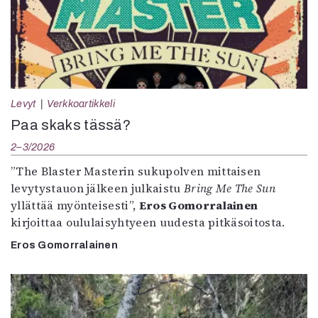
Levyt
Verkkoartikkeli
Paa skaks tässä?
2–3/2026
”The Blaster Masterin sukupolven mittaisen
levytystauon jälkeen julkaistu
Bring Me The Sun
yllättää myönteisesti”,
Eros Gomorralainen
kirjoittaa oululaisyhtyeen uudesta pitkäsoitosta.
Eros Gomorralainen