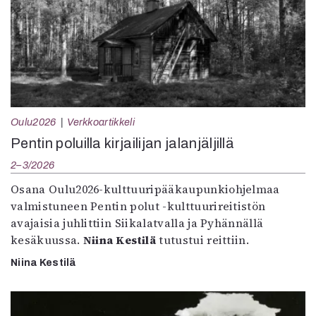
Oulu2026
Verkkoartikkeli
Pentin poluilla kirjailijan jalanjäljillä
2–3/2026
Osana Oulu2026-kulttuuripääkaupunkiohjelmaa
valmistuneen Pentin polut -kulttuurireitistön
avajaisia juhlittiin Siikalatvalla ja Pyhännällä
kesäkuussa.
Niina Kestilä
tutustui reittiin.
Niina Kestilä