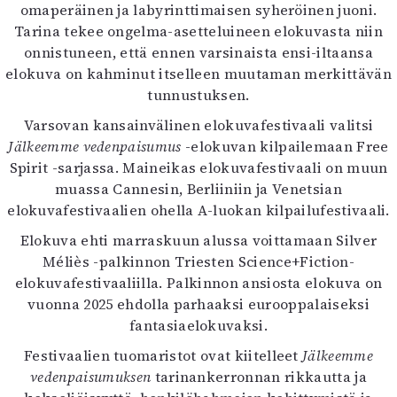
omaperäinen ja labyrinttimaisen syheröinen juoni.
Tarina tekee ongelma-asetteluineen elokuvasta niin
onnistuneen, että ennen varsinaista ensi-iltaansa
elokuva on kahminut itselleen muutaman merkittävän
tunnustuksen.
Varsovan kansainvälinen elokuvafestivaali valitsi
Jälkeemme vedenpaisumus
-elokuvan kilpailemaan Free
Spirit -sarjassa. Maineikas elokuvafestivaali on muun
muassa Cannesin, Berliiniin ja Venetsian
elokuvafestivaalien ohella A-luokan kilpailufestivaali.
Elokuva ehti marraskuun alussa voittamaan Silver
Méliès -palkinnon Triesten Science+Fiction-
elokuvafestivaaliilla. Palkinnon ansiosta elokuva on
vuonna 2025 ehdolla parhaaksi eurooppalaiseksi
fantasiaelokuvaksi.
Festivaalien tuomaristot ovat kiitelleet
Jälkeemme
vedenpaisumuksen
tarinankerronnan rikkautta ja