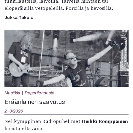
tukkilautoilla, laivoilla. Talvella hiihtäen tai
eloperäisillä vetopeleillä. Poroilla ja hevosilla.”
Jukka Takalo
Musiikki
Paperilehdestä
Eräänlainen saavutus
2–3/2026
Nelikymppinen Radiopuhelimet
Heikki Romppaisen
haastateltavana.