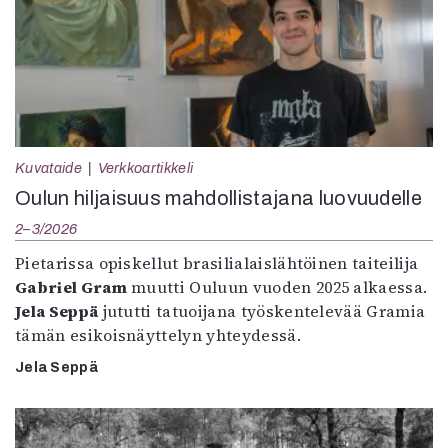
Kuvataide
Verkkoartikkeli
Oulun hiljaisuus mahdollistajana luovuudelle
2–3/2026
Pietarissa opiskellut brasilialaislähtöinen taiteilija
Gabriel Gram
muutti Ouluun vuoden 2025 alkaessa.
Jela Seppä
jututti tatuoijana työskentelevää Gramia
tämän esikoisnäyttelyn yhteydessä.
Jela Seppä