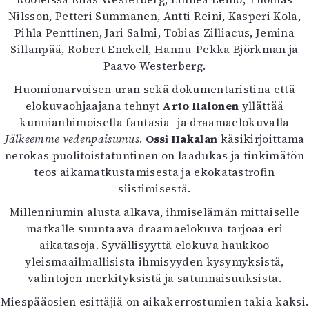
Kirjat
Nilsson, Petteri Summanen, Antti Reini, Kasperi Kola,
In English
Pihla Penttinen, Jari Salmi, Tobias Zilliacus, Jemina
Esitystaide
Sillanpää, Robert Enckell, Hannu-Pekka Björkman ja
Arkisto
Paavo Westerberg.
Huomionarvoisen uran sekä dokumentaristina että
Lehdet
elokuvaohjaajana tehnyt
Arto Halonen
yllättää
4/2026
kunnianhimoisella fantasia- ja draamaelokuvalla
2–3/2026
Jälkeemme vedenpaisumus
.
Ossi Hakalan
käsikirjoittama
1/2026
nerokas puolitoistatuntinen on laadukas ja tinkimätön
6/2025
teos aikamatkustamisesta ja ekokatastrofin
5/2025 saame
siistimisestä.
5/2025
Millenniumin alusta alkava, ihmiselämän mittaiselle
Lehtiarkisto
matkalle suuntaava draamaelokuva tarjoaa eri
aikatasoja. Syvällisyyttä elokuva haukkoo
Info
yleismaailmallisista ihmisyyden kysymyksistä,
Tilaus ja irtonumerot
valintojen merkityksistä ja satunnaisuuksista.
Yhteistyössä
Miespääosien esittäjiä on aikakerrostumien takia kaksi.
Toimitus