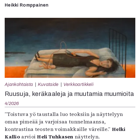
Heikki Romppainen
Ajankohtaista
Kuvataide
Verkkoartikkeli
Ruusuja, keräkaaleja ja muutamia muumioita
4/2026
”Toistuva yö taustalla luo teoksiin ja näyttelyyn
omaa pimeää ja varjoisaa tunnelmaansa,
kontrastina teosten voimakkaille väreille.”
Helki
Kallio
arvioi
Heli Tuhkasen
näyttelyn.