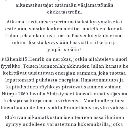
aikamatkustajat estämään vääjämättömän
ekokatastrofin.
Aikamatkustamisen perimmäiseksi kysymykseksi
esitetään, voisiko kaiken aloittaa uudelleen, korjata
tuhon, elää elämänsä toisin. Pääseekö yksilö eroon
inhimillisestä kyvystään haavoittaa itseään ja
ympäristöään?
Päähenkilö Henrik on nerokas, joskin ailahteleva nuori
fyysikko. Toisen luonnonlahjakkuuden Julian kanssa he
kehittävät uusiutuvan energian sammon, joka tuottaa
loputtomasti puhdasta energiaa. Ilmastonmuutos ja
kapitalistinen röyhkeys pirstovat sammon voiman.
Niinpä 2060-luvulla Yhdistyneet kansakunnat valjastaa
keksijänsä korjaamaan virheensä. Maailmalle pitäisi
luovuttaa uudelleen soihtu Prometheus-myytin valossa.
Elokuvan aikamatkustamisen teoreemassa ihminen
syntyy uudelleen varustettuna kokemuksilla, jotka