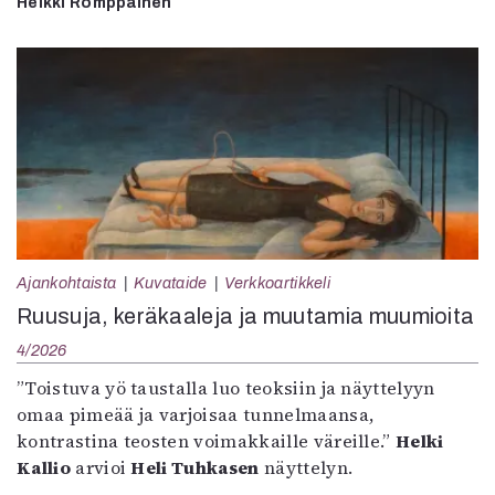
Heikki Romppainen
Ajankohtaista
Kuvataide
Verkkoartikkeli
Ruusuja, keräkaaleja ja muutamia muumioita
4/2026
”Toistuva yö taustalla luo teoksiin ja näyttelyyn
omaa pimeää ja varjoisaa tunnelmaansa,
kontrastina teosten voimakkaille väreille.”
Helki
Kallio
arvioi
Heli Tuhkasen
näyttelyn.