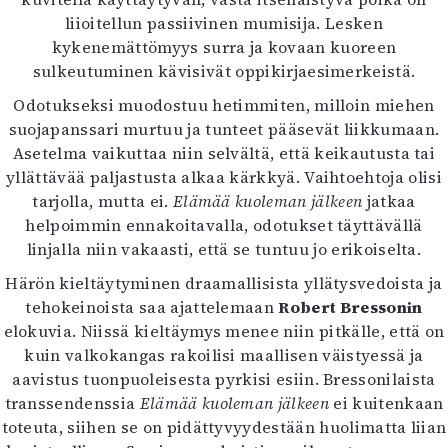
Mediatiedot
liioitellun passiivinen mumisija. Lesken
Kaltio ry
kykenemättömyys surra ja kovaan kuoreen
sulkeutuminen kävisivät oppikirjaesimerkeistä.
Odotukseksi muodostuu hetimmiten, milloin miehen
suojapanssari murtuu ja tunteet pääsevät liikkumaan.
Asetelma vaikuttaa niin selvältä, että keikautusta tai
yllättävää paljastusta alkaa kärkkyä. Vaihtoehtoja olisi
tarjolla, mutta ei.
Elämää kuoleman jälkeen
jatkaa
helpoimmin ennakoitavalla, odotukset täyttävällä
linjalla niin vakaasti, että se tuntuu jo erikoiselta.
Härön kieltäytyminen draamallisista yllätysvedoista ja
tehokeinoista saa ajattelemaan
Robert Bressonin
elokuvia. Niissä kieltäymys menee niin pitkälle, että on
kuin valkokangas rakoilisi maallisen väistyessä ja
aavistus tuonpuoleisesta pyrkisi esiin. Bressonilaista
transsendenssia
Elämää kuoleman jälkeen
ei kuitenkaan
toteuta, siihen se on pidättyvyydestään huolimatta liian