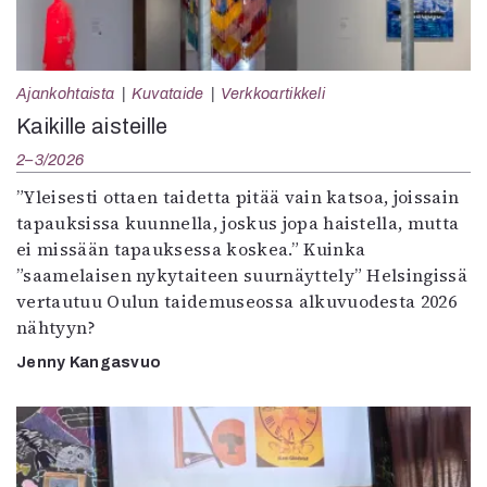
Ajankohtaista
Kuvataide
Verkkoartikkeli
Kaikille aisteille
2–3/2026
”Yleisesti ottaen taidetta pitää vain katsoa, joissain
tapauksissa kuunnella, joskus jopa haistella, mutta
ei missään tapauksessa koskea.” Kuinka
”saamelaisen nykytaiteen suurnäyttely” Helsingissä
vertautuu Oulun taidemuseossa alkuvuodesta 2026
nähtyyn?
Jenny Kangasvuo