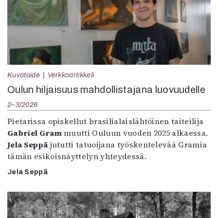
Kuvataide
Verkkoartikkeli
Oulun hiljaisuus mahdollistajana luovuudelle
2–3/2026
Pietarissa opiskellut brasilialaislähtöinen taiteilija
Gabriel Gram
muutti Ouluun vuoden 2025 alkaessa.
Jela Seppä
jututti tatuoijana työskentelevää Gramia
tämän esikoisnäyttelyn yhteydessä.
Jela Seppä