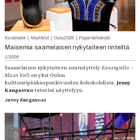
Kuvataide
Näyttelyt
Oulu2026
Paperilehdestä
Maisemia saamelaisen nykytaiteen rinteiltä
1/2026
Saamelaisen nykytaiteen suurnäyttely
Eanangiella –
Maan kieli
on yksi Oulun
kulttuuripääkaupunkivuoden kohokohdista.
Jenny
Kangasvuo
tutustui näyttelyyn.
Jenny Kangasvuo