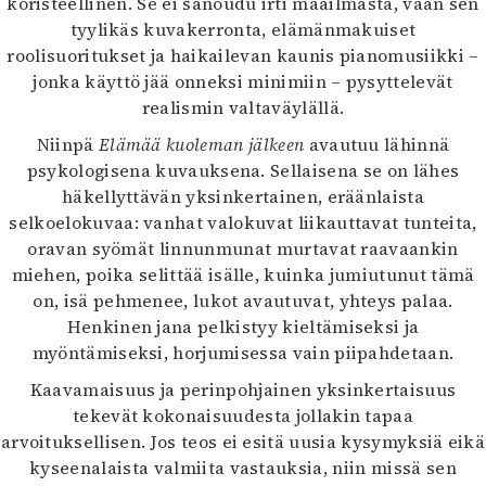
koristeellinen. Se ei sanoudu irti maailmasta, vaan sen
tyylikäs kuvakerronta, elämänmakuiset
roolisuoritukset ja haikailevan kaunis pianomusiikki –
jonka käyttö jää onneksi minimiin – pysyttelevät
realismin valtaväylällä.
Niinpä
Elämää kuoleman jälkeen
avautuu lähinnä
psykologisena kuvauksena. Sellaisena se on lähes
häkellyttävän yksinkertainen, eräänlaista
selkoelokuvaa: vanhat valokuvat liikauttavat tunteita,
oravan syömät linnunmunat murtavat raavaankin
miehen, poika selittää isälle, kuinka jumiutunut tämä
on, isä pehmenee, lukot avautuvat, yhteys palaa.
Henkinen jana pelkistyy kieltämiseksi ja
myöntämiseksi, horjumisessa vain piipahdetaan.
Kaavamaisuus ja perinpohjainen yksinkertaisuus
tekevät kokonaisuudesta jollakin tapaa
arvoituksellisen. Jos teos ei esitä uusia kysymyksiä eikä
kyseenalaista valmiita vastauksia, niin missä sen