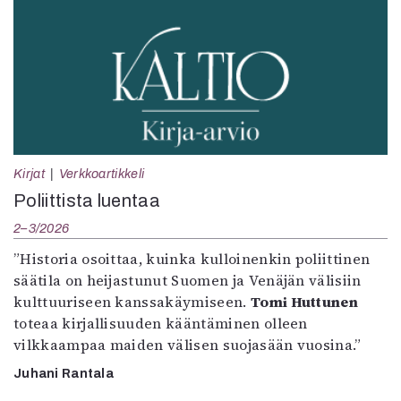
Kirjat
Verkkoartikkeli
Poliittista luentaa
2–3/2026
”Historia osoittaa, kuinka kulloinenkin poliittinen
säätila on heijastunut Suomen ja Venäjän välisiin
kulttuuriseen kanssakäymiseen.
Tomi Huttunen
toteaa kirjallisuuden kääntäminen olleen
vilkkaampaa maiden välisen suojasään vuosina.”
Juhani Rantala