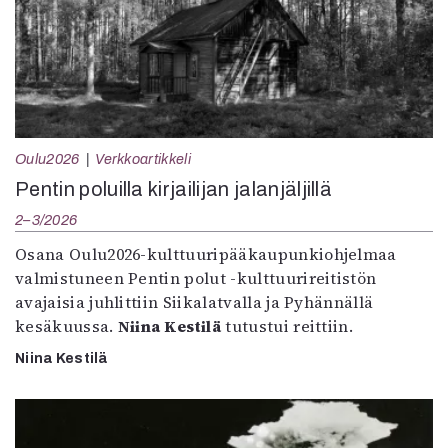
Oulu2026
Verkkoartikkeli
Pentin poluilla kirjailijan jalanjäljillä
2–3/2026
Osana Oulu2026-kulttuuripääkaupunkiohjelmaa
valmistuneen Pentin polut -kulttuurireitistön
avajaisia juhlittiin Siikalatvalla ja Pyhännällä
kesäkuussa.
Niina Kestilä
tutustui reittiin.
Niina Kestilä