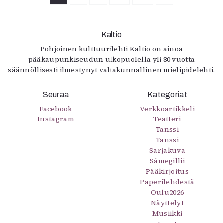
Kaltio
Pohjoinen kulttuurilehti Kaltio on ainoa
pääkaupunkiseudun ulkopuolella yli 80 vuotta
säännöllisesti ilmestynyt valtakunnallinen mielipidelehti.
Seuraa
Kategoriat
Facebook
Verkkoartikkeli
Instagram
Teatteri
Tanssi
Tanssi
Sarjakuva
Sámegillii
Pääkirjoitus
Paperilehdestä
Oulu2026
Näyttelyt
Musiikki