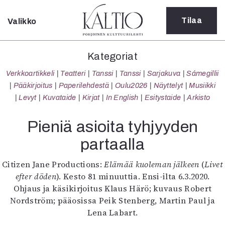
Tilaa
Valikko
Sulje
Kategoriat
Kategoriat
Verkkoartikkeli
Verkkoartikkeli
Teatteri
Tanssi
Tanssi
Sarjakuva
Sámegillii
Teatteri
Pääkirjoitus
Paperilehdestä
Oulu2026
Näyttelyt
Musiikki
Tanssi
Levyt
Kuvataide
Kirjat
In English
Esitystaide
Arkisto
Tanssi
Sarjakuva
Pieniä asioita tyhjyyden
Sámegillii
partaalla
Pääkirjoitus
Paperilehdestä
Citizen Jane Productions:
Elämää kuoleman jälkeen
(
Livet
Oulu2026
efter döden
). Kesto 81 minuuttia. Ensi-ilta 6.3.2020.
Näyttelyt
Ohjaus ja käsikirjoitus Klaus Härö; kuvaus Robert
Musiikki
Nordström; pääosissa Peik Stenberg, Martin Paul ja
Levyt
Lena Labart.
Kuvataide