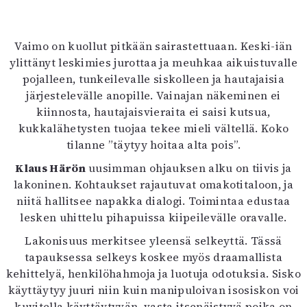
Kirjat
In English
Esitystaide
Vaimo on kuollut pitkään sairastettuaan. Keski-iän
Arkisto
ylittänyt leskimies jurottaa ja meuhkaa aikuistuvalle
pojalleen, tunkeilevalle siskolleen ja hautajaisia
Lehdet
järjestelevälle anopille. Vainajan näkeminen ei
kiinnosta, hautajaisvieraita ei saisi kutsua,
4/2026
kukkalähetysten tuojaa tekee mieli vältellä. Koko
2–3/2026
tilanne ”täytyy hoitaa alta pois”.
1/2026
6/2025
Klaus Härön
uusimman ohjauksen alku on tiivis ja
5/2025 saame
lakoninen. Kohtaukset rajautuvat omakotitaloon, ja
5/2025
niitä hallitsee napakka dialogi. Toimintaa edustaa
Lehtiarkisto
lesken uhittelu pihapuissa kiipeilevälle oravalle.
Lakonisuus merkitsee yleensä selkeyttä. Tässä
Info
tapauksessa selkeys koskee myös draamallista
Tilaus ja irtonumerot
kehittelyä, henkilöhahmoja ja luotuja odotuksia. Sisko
Yhteistyössä
käyttäytyy juuri niin kuin manipuloivan isosiskon voi
Toimitus
kuvitella käyttäytyvän, vasta itsenäistyvä poika on