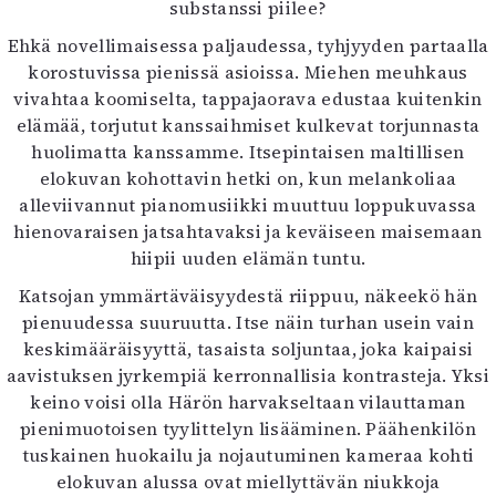
substanssi piilee?
Ehkä novellimaisessa paljaudessa, tyhjyyden partaalla
korostuvissa pienissä asioissa. Miehen meuhkaus
vivahtaa koomiselta, tappajaorava edustaa kuitenkin
elämää, torjutut kanssaihmiset kulkevat torjunnasta
huolimatta kanssamme. Itsepintaisen maltillisen
elokuvan kohottavin hetki on, kun melankoliaa
alleviivannut pianomusiikki muuttuu loppukuvassa
hienovaraisen jatsahtavaksi ja keväiseen maisemaan
hiipii uuden elämän tuntu.
Katsojan ymmärtäväisyydestä riippuu, näkeekö hän
pienuudessa suuruutta. Itse näin turhan usein vain
keskimääräisyyttä, tasaista soljuntaa, joka kaipaisi
aavistuksen jyrkempiä kerronnallisia kontrasteja. Yksi
keino voisi olla Härön harvakseltaan vilauttaman
pienimuotoisen tyylittelyn lisääminen. Päähenkilön
tuskainen huokailu ja nojautuminen kameraa kohti
elokuvan alussa ovat miellyttävän niukkoja