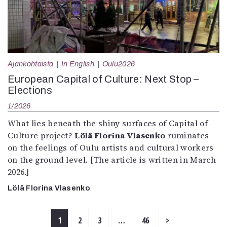
Ajankohtaista
In English
Oulu2026
European Capital of Culture: Next Stop –
Elections
1/2026
What lies beneath the shiny surfaces of Capital of
Culture project?
Lölä Florina Vlasenko
ruminates
on the feelings of Oulu artists and cultural workers
on the ground level. [The article is written in March
2026.]
Lölä Florina Vlasenko
1
2
3
…
46
>