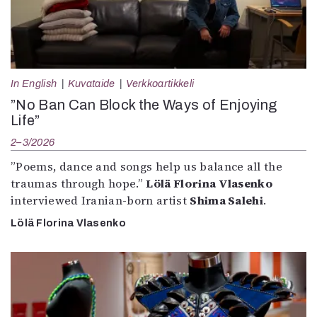
In English
Kuvataide
Verkkoartikkeli
”No Ban Can Block the Ways of Enjoying
Life”
2–3/2026
”Poems, dance and songs help us balance all the
traumas through hope.”
Lölä Florina Vlasenko
interviewed Iranian-born artist
Shima Salehi
.
Lölä Florina Vlasenko