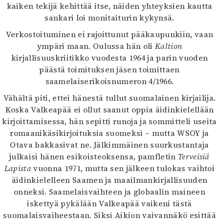
kaiken tekijä kehittää itse, näiden yhteyksien kautta
sankari loi monitaiturin kykynsä.
Verkostoituminen ei rajoittunut pääkaupunkiin, vaan
ympäri maan. Oulussa hän oli
Kaltion
kirjallisuuskriitikko vuodesta 1964 ja parin vuoden
päästä toimituksen jäsen toimittaen
saamelaiserikoisnumeron 4/1966.
Vähältä piti, ettei hänestä tullut suomalainen kirjailija.
Koska Valkeapää ei ollut saanut oppia äidinkielellään
kirjoittamisessa, hän sepitti runoja ja sommitteli useita
romaanikäsikirjoituksia suomeksi – mutta WSOY ja
Otava bakkasivat ne. Jälkimmäinen suurkustantaja
julkaisi hänen esikoisteoksensa, pamfletin
Terveisiä
Lapista
vuonna 1971, mutta sen jälkeen tulokas vaihtoi
äidinkielelleen Saamen ja maailmankirjallisuuden
onneksi. Saamelaisvaihteen ja globaalin maineen
iskettyä pykälään Valkeapää vaikeni tästä
suomalaisvaiheestaan. Siksi Aikion vaivannäkö esittää