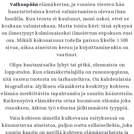
Kirjat
Valkeapään
elämäkertaa, ja vuosien vierren hän
In English
haastatteluissa kertoi valmistumisen olevan ihan
Esitystaide
huulilla. Kun teosta ei kuulunut, moni uskoi, ettei se
Arkisto
koskaan valmistukaan. Mutta toisin kävi: tänä syksynä
on ilmestynyt kolmiosaiseksi ilmoitetun eepoksen ensi
Lehdet
osa. Mikäli kokonaisuus todella paisuu likelle 1 500
sivua, aikaa aineiston keruu ja kirjoittaminenkin on
4/2026
vaatinut.
2–3/2026
1/2026
Olipa kantamisaika lyhyt tai pitkä, olennaista on
6/2025
lopputulos. Kun elämäkertalajilla on runousoppinsa,
5/2025 saame
sitä vasten tuotosta on tarkasteltava. On kahdenlaisia
5/2025
biografioita: älyllinen elämäkerta keskittyy kohteen
Lehtiarkisto
elämän merkittäviin tapahtumiin ja suuriin käänteisiin.
Kaikensyövä elämäkerta ottaa huomioon elämän joka
risauksen. Aikion työ edustaa jälkimmäistä tyyppiä.
Info
Vain kohteen nimellä kulkevassa esityksessä on
Tilaus ja irtonumerot
kiinnostavaa aineistoa, paljon uutta sellaisellekin, joka
Yhteistyössä
suurin kaarin on perillä kohteen elämänvaiheista ja
Toimitus