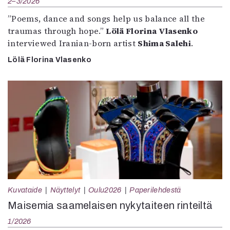
2–3/2026
”Poems, dance and songs help us balance all the
traumas through hope.”
Lölä Florina Vlasenko
interviewed Iranian-born artist
Shima Salehi
.
Lölä Florina Vlasenko
Kuvataide
Näyttelyt
Oulu2026
Paperilehdestä
Maisemia saamelaisen nykytaiteen rinteiltä
1/2026