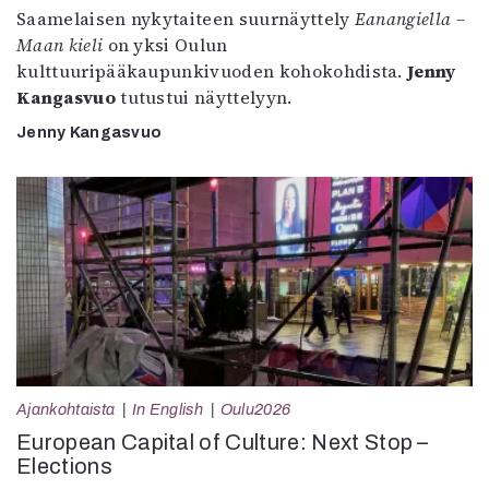
Saamelaisen nykytaiteen suurnäyttely
Eanangiella –
Maan kieli
on yksi Oulun
kulttuuripääkaupunkivuoden kohokohdista.
Jenny
Kangasvuo
tutustui näyttelyyn.
Jenny Kangasvuo
Ajankohtaista
In English
Oulu2026
European Capital of Culture: Next Stop –
Elections