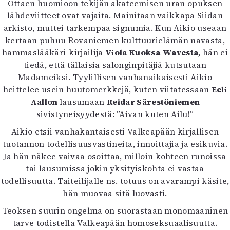
Ottaen huomioon tekijän akateemisen uran opuksen
lähdeviitteet ovat vajaita. Mainitaan vaikkapa Siidan
arkisto, muttei tarkempaa signumia. Kun Aikio useaan
kertaan puhuu Rovaniemen kulttuurielämän navasta,
hammaslääkäri-kirjailija
Viola Kuoksa-Wavesta
, hän ei
tiedä, että tällaisia salonginpitäjiä kutsutaan
Madameiksi. Tyylillisen vanhanaikaisesti Aikio
heittelee usein huutomerkkejä, kuten viitatessaan
Eeli
Aallon
lausumaan
Reidar Särestöniemen
sivistyneisyydestä: ”Aivan kuten Ailu!”
Aikio etsii vanhakantaisesti Valkeapään kirjallisen
tuotannon todellisuusvastineita, innoittajia ja esikuvia.
Ja hän näkee vaivaa osoittaa, milloin kohteen runoissa
tai lausumissa jokin yksityiskohta ei vastaa
todellisuutta. Taiteilijalle ns. totuus on avarampi käsite,
hän muovaa sitä luovasti.
Teoksen suurin ongelma on suorastaan monomaaninen
tarve todistella Valkeapään homoseksuaalisuutta.