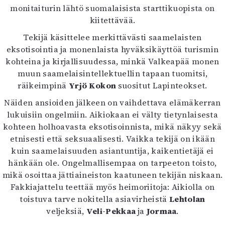
monitaiturin lähtö suomalaisista starttikuopista on
kiitettävää.
Tekijä käsittelee merkittävästi saamelaisten
eksotisointia ja monenlaista hyväksikäyttöä turismin
kohteina ja kirjallisuudessa, minkä Valkeapää monen
muun saamelaisintellektuellin tapaan tuomitsi,
räikeimpinä
Yrjö Kokon
suositut Lapinteokset.
Näiden ansioiden jälkeen on vaihdettava elämäkerran
lukuisiin ongelmiin. Aikiokaan ei välty tietynlaisesta
kohteen holhoavasta eksotisoinnista, mikä näkyy sekä
etnisesti että seksuaalisesti. Vaikka tekijä on ikään
kuin saamelaisuuden asiantuntija, kaikentietäjä ei
hänkään ole. Ongelmallisempaa on tarpeeton toisto,
mikä osoittaa jättiaineiston kaatuneen tekijän niskaan.
Fakkiajattelu teettää myös heimoriitoja: Aikiolla on
toistuva tarve nokitella asiavirheistä
Lehtolan
veljeksiä,
Veli-Pekkaa
ja
Jormaa
.