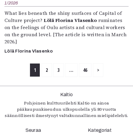
1/2026
What lies beneath the shiny surfaces of Capital of
Culture project?
Lölä Florina Vlasenko
ruminates
on the feelings of Oulu artists and cultural workers
on the ground level. [The article is written in March
2026.]
Lölä Florina Vlasenko
1
2
3
…
46
>
Kaltio
Pohjoinen kulttuurilehti Kaltio on ainoa
pääkaupunkiseudun ulkopuolella yli 80 vuotta
säännöllisesti ilmestynyt valtakunnallinen mielipidelehti.
Seuraa
Kategoriat