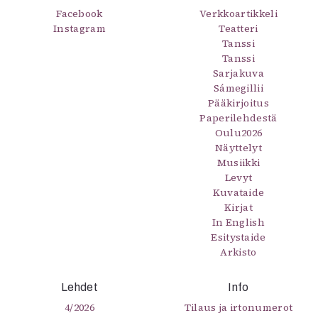
Facebook
Verkkoartikkeli
Instagram
Teatteri
Tanssi
Tanssi
Sarjakuva
Sámegillii
Pääkirjoitus
Paperilehdestä
Oulu2026
Näyttelyt
Musiikki
Levyt
Kuvataide
Kirjat
In English
Esitystaide
Arkisto
Lehdet
Info
4/2026
Tilaus ja irtonumerot