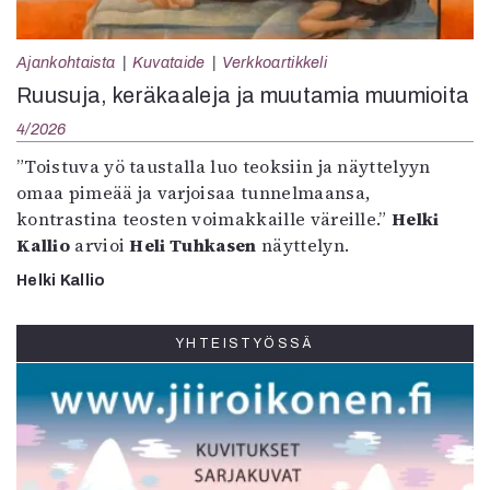
Ajankohtaista
Kuvataide
Verkkoartikkeli
Ruusuja, keräkaaleja ja muutamia muumioita
4/2026
”Toistuva yö taustalla luo teoksiin ja näyttelyyn
omaa pimeää ja varjoisaa tunnelmaansa,
kontrastina teosten voimakkaille väreille.”
Helki
Kallio
arvioi
Heli Tuhkasen
näyttelyn.
Helki Kallio
YHTEISTYÖSSÄ