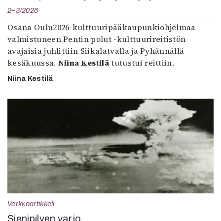
2–3/2026
Osana Oulu2026-kulttuuripääkaupunkiohjelmaa
valmistuneen Pentin polut -kulttuurireitistön
avajaisia juhlittiin Siikalatvalla ja Pyhännällä
kesäkuussa.
Niina Kestilä
tutustui reittiin.
Niina Kestilä
Verkkoartikkeli
Sienipilven varjo