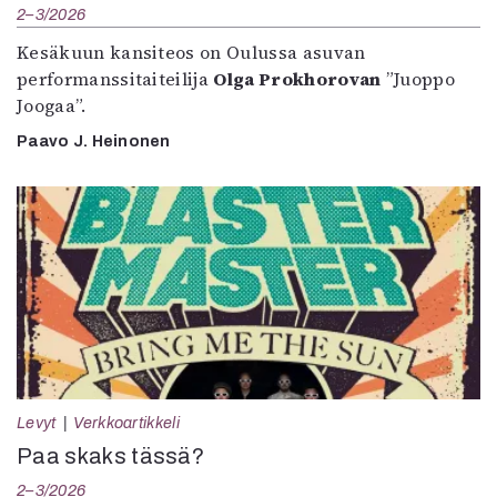
2–3/2026
Kesäkuun kansiteos on Oulussa asuvan
performanssitaiteilija
Olga Prokhorovan
”Juoppo
Joogaa”.
Paavo J. Heinonen
Levyt
Verkkoartikkeli
Paa skaks tässä?
2–3/2026