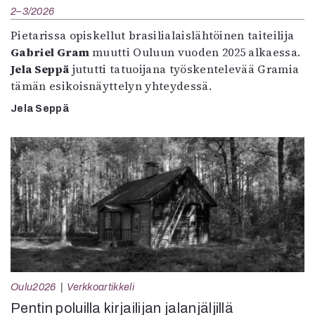
2–3/2026
Pietarissa opiskellut brasilialaislähtöinen taiteilija
Gabriel Gram
muutti Ouluun vuoden 2025 alkaessa.
Jela Seppä
jututti tatuoijana työskentelevää Gramia
tämän esikoisnäyttelyn yhteydessä.
Jela Seppä
Oulu2026
Verkkoartikkeli
Pentin poluilla kirjailijan jalanjäljillä