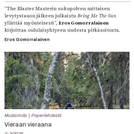
”The Blaster Masterin sukupolven mittaisen
levytystauon jälkeen julkaistu
Bring Me The Sun
yllättää myönteisesti”,
Eros Gomorralainen
kirjoittaa oululaisyhtyeen uudesta pitkäsoitosta.
Eros Gomorralainen
Mustarinda
Paperilehdestä
Vieraan vieraana
2–3/2026