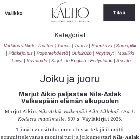
Tilaa
Valikko
Sulje
Kategoriat
Kategoriat
Verkkoartikkeli
Verkkoartikkeli
Teatteri
Tanssi
Tanssi
Sarjakuva
Sámegillii
Teatteri
Pääkirjoitus
Paperilehdestä
Oulu2026
Näyttelyt
Musiikki
Tanssi
Levyt
Kuvataide
Kirjat
In English
Esitystaide
Arkisto
Tanssi
Sarjakuva
Joiku ja juoru
Sámegillii
Pääkirjoitus
Marjut Aikio paljastaa Nils-Aslak
Paperilehdestä
Valkeapään elämän alkupuolen
Oulu2026
Marjut Aikio:
Nils-Aslak Valkeapää Ailu Áillohaš
.
Osa 1:
Näyttelyt
Kodasta maailmalle.
507 s. Väyläkirjat 2025.
Musiikki
Levyt
Tämän vuosituhannen alussa tekijä ilmoitti
Kuvataide
sommittelevansa monitaituri ja joikumestari
Nils-Aslak