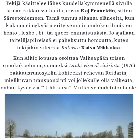
Tekijä käsittelee lähes kuudellakymmenellä sivulla
tämän rakkaussuhteita, ensin
Kaj Franckiin
, sitten
Särestöniemeen. Tämä tuntuu aikansa eläneeltä, kun
kukaan ei nykyään erityisemmin oudoksu ihmisten
homo-, lesbo-, bi- tai queer-ominaisuuksia. Jo ajallaan
taiteilijapiireissä ei paheksuttu homoutta, kuten
tekijäkin siteeraa
Kalevan
Kaisu Mikkolaa
.
Kun Aikio lopussa osoittaa Valkeapään toisen
runokokoelman, suomeksi
Laula viserrä sinirinta
(1976)
rakkausrunosyklin kohteeksi rehevän Reidarin,
mielikuvan transponointi voi jollekulle olla vaikeata,
onhan kyseessä ”Tähtikaisa”. Muttei se mahdotonta ole.