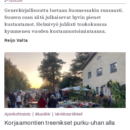
2–3/2026
Genrekirjallisuutta luetaan Suomessakin runsaasti.
Suuren osan siitä julkaisevat hyvin pienet
kustantamot. Helmivyö juhlisti toukokuussa
kymmenen vuoden kustannustoimintaansa.
Reijo Valta
Ajankohtaista
Musiikki
Verkkoartikkeli
Korjaamontien treenikset purku-uhan alla