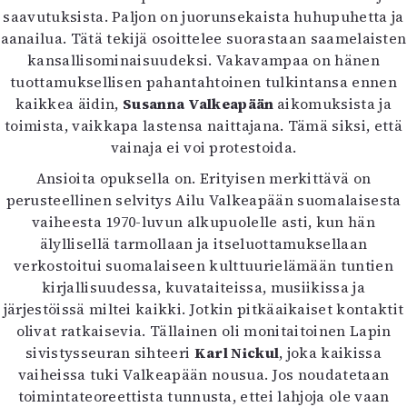
saavutuksista. Paljon on juorunsekaista huhupuhetta ja
Mediatiedot
aanailua. Tätä tekijä osoittelee suorastaan saamelaisten
Kaltio ry
kansallisominaisuudeksi. Vakavampaa on hänen
tuottamuksellisen pahantahtoinen tulkintansa ennen
kaikkea äidin,
Susanna Valkeapään
aikomuksista ja
toimista, vaikkapa lastensa naittajana. Tämä siksi, että
vainaja ei voi protestoida.
Ansioita opuksella on. Erityisen merkittävä on
perusteellinen selvitys Ailu Valkeapään suomalaisesta
vaiheesta 1970-luvun alkupuolelle asti, kun hän
älyllisellä tarmollaan ja itseluottamuksellaan
verkostoitui suomalaiseen kulttuurielämään tuntien
kirjallisuudessa, kuvataiteissa, musiikissa ja
järjestöissä miltei kaikki. Jotkin pitkäaikaiset kontaktit
olivat ratkaisevia. Tällainen oli monitaitoinen Lapin
sivistysseuran sihteeri
Karl Nickul
, joka kaikissa
vaiheissa tuki Valkeapään nousua. Jos noudatetaan
toimintateoreettista tunnusta, ettei lahjoja ole vaan