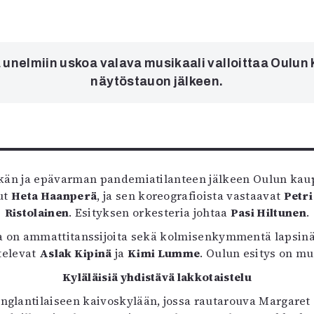
uvataide
Kirjat
n English
sitystaide
a unelmiin uskoa valava musikaali valloittaa Oulun
Arkisto
näytöstauon jälkeen.
itkän ja epävarman pandemiatilanteen jälkeen Oulun kau
ut
Heta Haanperä
, ja sen koreografioista vastaavat
Petr
Ristolainen
. Esityksen orkesteria johtaa
Pasi Hiltunen
.
a on ammattitanssijoita sekä kolmisenkymmentä lapsinäyt
televat
Aslak Kipinä
ja
Kimi Lumme
. Oulun esitys on mu
Kyläläisiä yhdistävä lakkotaistelu
Englantilaiseen kaivoskylään, jossa rautarouva Margaret T