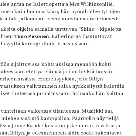
ulee antaa ne balettiopettaja Mrs Wilkinsonille.
a, ennen kuin huomaakaan, hän pyörähtelee tyttöjen
aakin tätä jatkamaan treenaamista määrätietoisesti.
pakoita ohjeita samalla tarttuvaa ”Shine” -kipaletta
iehuen
Timo Pesonen
. Ballerinoina ihastuttavat
lisyyttä koreografioita tanssiessaan.
töön sijoittuvissa kohtauksissa mennään kohti
leessaan elettyä elämää ja ilon hetkiä tanssin
rheen sisäisiä erimielisyyksiä, joita Billyn
harrastuksen vaihtaminen salaa nyrkkeilystä balettiin
aiset tunteensa punnitessaan, haluaako hän koittaa
 tunteitaan vaikeassa tilanteessa. Musiikki saa
miehen sisäistä kamppailua. Pääroolin näyttelijä
roolissa Janne Raudaskoski on pikemminkin vakaa ja
än, Billyn, ja edesmenneen äidin roolit rakentavat