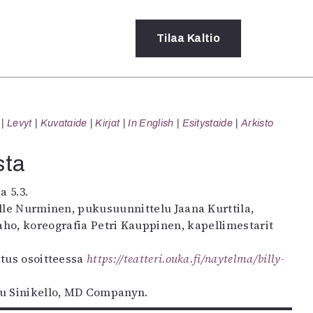
Tilaa
Kaltio
a
Levyt
Kuvataide
Kirjat
In English
Esitystaide
Arkisto
rot
ssä
sta
s
dot
a 5.3.
y
lle Nurminen, pukusuunnittelu Jaana Kurttila,
aho, koreografia Petri Kauppinen, kapellimestarit
itus osoitteessa
https://teatteri.ouka.fi/naytelma/billy-
lu Sinikello, MD Companyn.