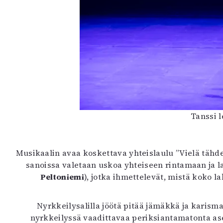
Tanssi l
Musikaalin avaa koskettava yhteislaulu ”Vielä tähdet
sanoissa valetaan uskoa yhteiseen rintamaan ja la
Peltoniemi
), jotka ihmettelevät, mistä koko l
Nyrkkeilysalilla jöötä pitää jämäkkä ja karism
nyrkkeilyssä vaadittavaa periksiantamatonta ase