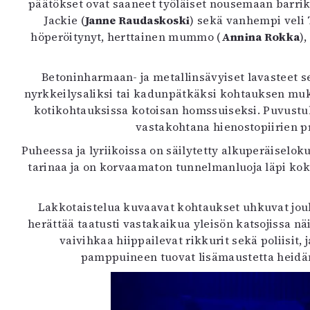
päätökset ovat saaneet työläiset nousemaan barrika
Jackie (
Janne Raudaskoski
) sekä vanhempi veli 
höperöitynyt, herttainen mummo (
Annina Rokka
)
Betoninharmaan- ja metallinsävyiset lavasteet s
nyrkkeilysaliksi tai kadunpätkäksi kohtauksen muk
kotikohtauksissa kotoisan homssuiseksi. Puvustu
vastakohtana hienostopiirien p
Puheessa ja lyriikoissa on säilytetty alkuperäiselok
tarinaa ja on korvaamaton tunnelmanluoja läpi ko
Lakkotaistelua kuvaavat kohtaukset uhkuvat jou
herättää taatusti vastakaikua yleisön katsojissa n
vaivihkaa hiippailevat rikkurit sekä poliisit, 
pamppuineen tuovat lisämaustetta heidän k