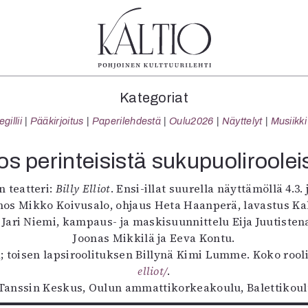
tegoriat
Lehdet
Info
Kategoriat
koartikkeli
4/2026
Tilaus j
illii
Pääkirjoitus
Paperilehdestä
Oulu2026
Näyttelyt
Musiikki
Teatteri
2–3/2026
irtonume
Tanssi
1/2026
Yhteistyö
os perinteisistä sukupuoliroolei
Tanssi
6/2025
Toimitu
arjakuva
5/2025 saame
Mediatie
n teatteri:
Billy Elliot
. Ensi-illat suurella näyttämöllä 4.3. j
ámegillii
5/2025
Kaltio r
nos Mikko Koivusalo, ohjaus Heta Haanperä, lavastus Ka
äkirjoitus
Lehtiarkisto
ari Niemi, kampaus- ja maskisuunnittelu Eija Juutisten
erilehdestä
Joonas Mikkilä ja Eeva Kontu.
Oulu2026
nä; toisen lapsiroolituksen Billynä Kimi Lumme. Koko rool
Näyttelyt
elliot/
.
Musiikki
 Tanssin Keskus, Oulun ammattikorkeakoulu, Balettikou
Levyt