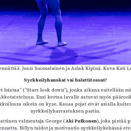
ennättää. Jussi Suomalainen ja Aslak Kipinä. Kuva Kati 
Nyrkkeilyhanskat vai balettitossut?
 loistaa” (”Stars look down”), jonka aikana esitellään mi
kkotaisteluun. Ensi kertaa lavalle astuvat myös pääroolin
akkoilussa oikein on kyse. Kauaa pojat eivät asialla kui
nyrkkeilyharrastuksen pariin.
aattinen valmentaja George (
Aki Pelkonen
), joka pistää 
nnetta. Billyn taidot ja motivaatio nyrkkeilykehässä eiv