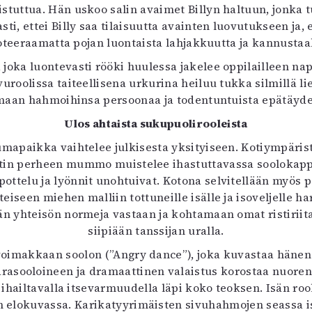
stuttua. Hän uskoo salin avaimet Billyn haltuun, jonka t
sti, ettei Billy saa tilaisuutta avainten luovutukseen j
a noteeraamatta pojan luontaista lahjakkuutta ja kannust
, joka luontevasti rööki huulessa jakelee oppilailleen na
vuroolissa taiteellisena urkurina heiluu tukka silmillä l
uomaan hahmoihinsa persoonaa ja todentuntuista epätäydel
Ulos ahtaista sukupuolirooleista
mapaikka vaihtelee julkisesta yksityiseen. Kotiympäris
iotin perheen mummo muistelee ihastuttavassa soolokappa
ttelu ja lyönnit unohtuivat. Kotona selvitellään myös pe
eiseen miehen malliin tottuneille isälle ja isoveljelle 
n yhteisön normeja vastaan ja kohtamaan omat ristiriit
siipiään tanssijan uralla.
 voimakkaan soolon (”Angry dance”), joka kuvastaa hänen
rasooloineen ja dramaattinen valaistus korostaa nuoren 
en ihailtavalla itsevarmuudella läpi koko teoksen. Isän 
n elokuvassa. Karikatyyrimäisten sivuhahmojen seassa is