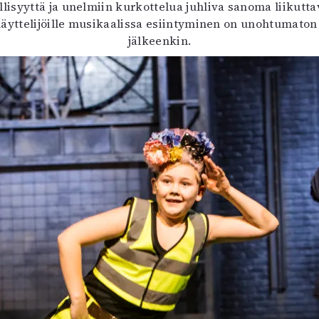
llisyyttä ja unelmiin kurkottelua juhliva sanoma liikutt
sinäyttelijöille musikaalissa esiintyminen on unohtumato
jälkeenkin.