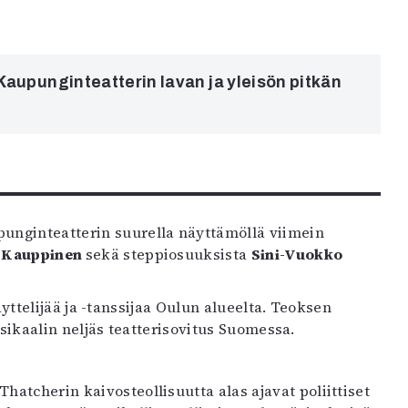
 Kaupunginteatterin lavan ja yleisön pitkän
punginteatterin suurella näyttämöllä viimein
i Kauppinen
sekä steppiosuuksista
Sini-Vuokko
telijää ja -tanssijaa Oulun alueelta. Teoksen
sikaalin neljäs teatterisovitus Suomessa.
hatcherin kaivosteollisuutta alas ajavat poliittiset