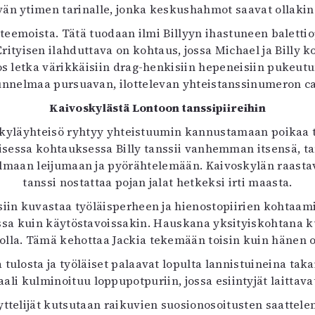
vän ytimen tarinalle, jonka keskushahmot saavat ollakin 
en teemoista. Tätä tuodaan ilmi Billyyn ihastuneen baletti
tyisen ilahduttava on kohtaus, jossa Michael ja Billy ko
os letka värikkäisiin drag-henkisiin hepeneisiin pukeut
unnelmaa pursuavan, ilottelevan yhteistanssinumeron c
Kaivoskylästä Lontoon tanssipiireihin
o kyläyhteisö ryhtyy yhteistuumin kannustamaan poikaa
isessa kohtauksessa Billy tanssii vanhemman itsensä, t
maan leijumaan ja pyörähtelemään. Kaivoskylän raastava
tanssi nostattaa pojan jalat hetkeksi irti maasta.
iin kuvastaa työläisperheen ja hienostopiirien kohtaami
sa kuin käytöstavoissakin. Hauskana yksityiskohtana ku
lla. Tämä kehottaa Jackia tekemään toisin kuin hänen o
 tulosta ja työläiset palaavat lopulta lannistuineina tak
li kulminoituu loppupotpuriin, jossa esiintyjät laittavat
ttelijät kutsutaan raikuvien suosionosoitusten saattele