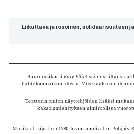
K
I
E
Liikuttava ja rosoinen, solidaarisuuteen j
Suurmusikaali
Billy Elliot
sai ensi-iltansa p
hiihtolomaviikon alussa. Musikaalin on ohjann
Teatterin omien näyttelijöiden lisäksi mukan
kaksoismiehityksen nimiroolissa vuorot
Musikaali sijoittuu 1980-luvun puoliväliin Pohjois-