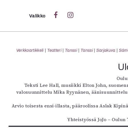
Sulje
Valikko
Ka
Verk
Verkkoartikkeli
Teatteri
Tanssi
Tanssi
Sarjakuva
Sámeg
Ul
S
Oulu
S
Teksti Lee Hall, musiikki Elton John, suomen
Pä
valosuunnittelu Mika Ryynänen, äänisuunnittelu J
Pap
Arvio toisesta ensi-illasta, pääroolissa Aslak Kipi
Yhteistyössä JoJo – Oulun