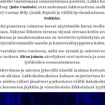
deille taistelemaan toimeentulonsa puolesta. Lakko kosk
Tony (
Juho Uusitalo
) ovat molemmat lakkovartioon osall
, 12-vuotias Billy (Aslak Kipinä) ja välillä hyväntahtoi
Pukkila
).
ekä punertava valaistus luovat näyttämölle karun teolli
aan. Näkymä Elliotien tavaraa täynnä olevaan kotiin ava
ksessa ja maskeerauksessa on tavoitettu työläiskylän a
röystäilevämmälle maulle ja karnevaalityyppisten kohtau
uvastakin tuttu rosoisuus, mikä tuo särmää ja uskottavuu
ko teoksen.
Elton Johnin
sävellykset ovat tarttuvia ja su
lyriikoiden suomentamisessa.
kkovoimaa ja miesten jykevällä äänellä laulama kertos
äinä aikoina. Lakkokohtauksissa hahmot on jaettavissa k
ja näiden väliset jännitteet purkautuvat välillä kahakoiks
orostetun jäykkiin ja virtaviivaisiin liikkeisiinsä tyyl