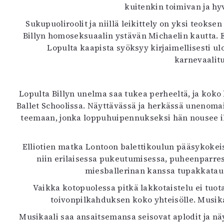
kuitenkin toimivan ja hy
Sukupuoliroolit ja niillä leikittely on yksi teoks
Billyn homoseksuaalin ystävän Michaelin kautta. Eri
Lopulta kaapista syöksyy kirjaimellisesti ul
karnevaalit
Lopulta Billyn unelma saa tukea perheeltä, ja kok
Ballet Schoolissa. Näyttävässä ja herkässä unenoma
teemaan, jonka loppuhuipennukseksi hän nousee il
Elliotien matka Lontoon balettikoulun pääsykokeis
niin erilaisessa pukeutumisessa, puheenparres
miesballerinan kanssa tupakkatauo
Vaikka kotopuolessa pitkä lakkotaistelu ei tuota
toivonpilkahduksen koko yhteisölle. Musikaa
Musikaali saa ansaitsemansa seisovat aplodit ja näy