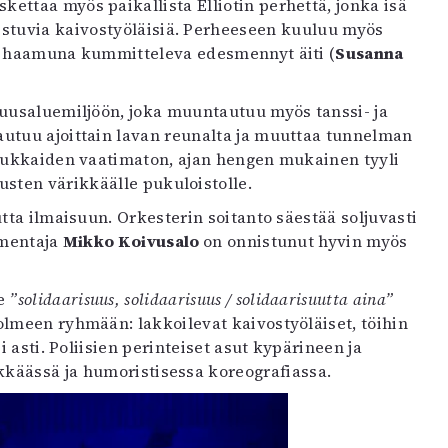
ettaa myös paikallista Elliotin perhettä, jonka isä
istuvia kaivostyöläisiä. Perheeseen kuuluu myös
sena haamuna kummitteleva edesmennyt äiti (
Susanna
suusaluemiljöön, joka muuntautuu myös tanssi- ja
utuu ajoittain lavan reunalta ja muuttaa tunnelman
sukkaiden vaatimaton, ajan hengen mukainen tyyli
sten värikkäälle pukuloistolle.
tta ilmaisuun. Orkesterin soitanto säestää soljuvasti
omentaja
Mikko Koivusalo
on onnistunut hyvin myös
äe
”solidaarisuus, solidaarisuus / solidaarisuutta aina”
olmeen ryhmään: lakkoilevat kaivostyöläiset, töihin
i asti. Poliisien perinteiset asut kypärineen ja
ikkäässä ja humoristisessa koreografiassa.