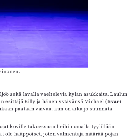
Leinonen.
ljöö sekä lavalla vaeltelevia kylän asukkaita. Laulun
 esittäjä Billy ja hänen ystävänsä Michael (
Iivari
tenkaan päätään vaivaa, kun on aika jo suunnata
pojat koville takoessaan heihin omalla tyylillään
ät ole hääppöiset, joten valmentaja määrää pojan