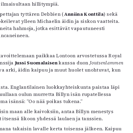
ilmaisultaan hillitympiä.
opettajan tyttären Debbien (
Anniina Konttila
) sekä
keilevat ylleen Michaelin äidin ja siskon vaatteita.
uneita hahmoja, jotka esittävät vapautuneesti
ancaneineen.
 tavoittelemaan paikkaa Lontoon arvostetussa Royal
anssija
Jussi Suomalaisen
kanssa duon
Joutsenlammen
 arki, äidin kaipuu ja muut huolet unohtuvat, kun
sta. Englantilainen luokkayhteiskunta paistaa läpi
ullaan oulun murretta Billyn isän rupatellessa
ma isänsä: ”Oo nää poikas tukena.”
aisin maan alle kaivoksiin, antaa Billyn menestys
 itsensä likoon yhdessä laulaen ja tanssien.
mana takaisin lavalle kerta toisensa jälkeen. Kaipuu