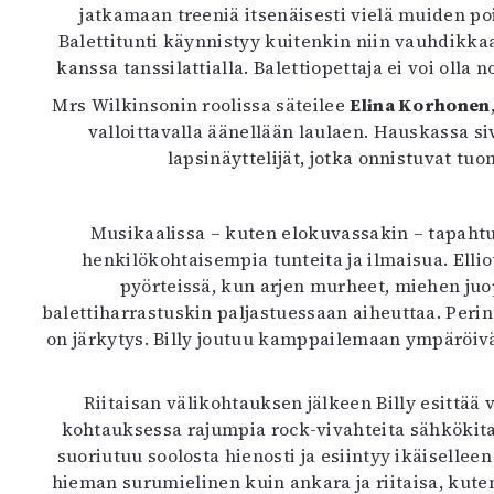
jatkamaan treeniä itsenäisesti vielä muiden poi
Balettitunti käynnistyy kuitenkin niin vauhdikkaa
kanssa tanssilattialla. Balettiopettaja ei voi oll
Mrs Wilkinsonin roolissa säteilee
Elina Korhonen
valloittavalla äänellään laulaen. Hauskassa si
lapsinäyttelijät, jotka onnistuvat t
Musikaalissa – kuten elokuvassakin – tapahtu
henkilökohtaisempia tunteita ja ilmaisua. Ell
pyörteissä, kun arjen murheet, miehen juopo
balettiharrastuskin paljastuessaan aiheuttaa. Perint
on järkytys. Billy joutuu kamppailemaan ympäröivä
Riitaisan välikohtauksen jälkeen Billy esittää
kohtauksessa rajumpia rock-vivahteita sähkökita
suoriutuu soolosta hienosti ja esiintyy ikäiselle
hieman surumielinen kuin ankara ja riitaisa, kute