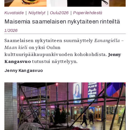
Kuvataide
Näyttelyt
Oulu2026
Paperilehdestä
Maisemia saamelaisen nykytaiteen rinteiltä
1/2026
Saamelaisen nykytaiteen suurnäyttely
Eanangiella –
Maan kieli
on yksi Oulun
kulttuuripääkaupunkivuoden kohokohdista.
Jenny
Kangasvuo
tutustui näyttelyyn.
Jenny Kangasvuo