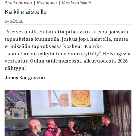
Ajankohtaista
Kuvataide
Verkkoartikkeli
Kaikille aisteille
2–3/2026
”Yleisesti ottaen taidetta pitää vain katsoa, joissain
tapauksissa kuunnella, joskus jopa haistella, mutta
ei missään tapauksessa koskea.” Kuinka
”saamelaisen nykytaiteen suurnäyttely” Helsingissä
vertautuu Oulun taidemuseossa alkuvuodesta 2026
nähtyyn?
Jenny Kangasvuo