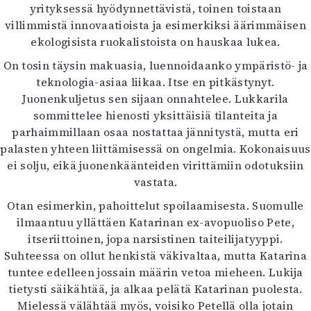
yrityksessä hyödynnettävistä, toinen toistaan
Mediatiedot
villimmistä innovaatioista ja esimerkiksi äärimmäisen
Kaltio ry
ekologisista ruokalistoista on hauskaa lukea.
On tosin täysin makuasia, luennoidaanko ympäristö- ja
teknologia-asiaa liikaa. Itse en pitkästynyt.
Juonenkuljetus sen sijaan onnahtelee. Lukkarila
sommittelee hienosti yksittäisiä tilanteita ja
parhaimmillaan osaa nostattaa jännitystä, mutta eri
palasten yhteen liittämisessä on ongelmia. Kokonaisuus
ei solju, eikä juonenkäänteiden virittämiin odotuksiin
vastata.
Otan esimerkin, pahoittelut spoilaamisesta. Suomulle
ilmaantuu yllättäen Katarinan ex-avopuoliso Pete,
itseriittoinen, jopa narsistinen taiteilijatyyppi.
Suhteessa on ollut henkistä väkivaltaa, mutta Katarina
tuntee edelleen jossain määrin vetoa mieheen. Lukija
tietysti säikähtää, ja alkaa pelätä Katarinan puolesta.
Mielessä välähtää myös, voisiko Petellä olla jotain