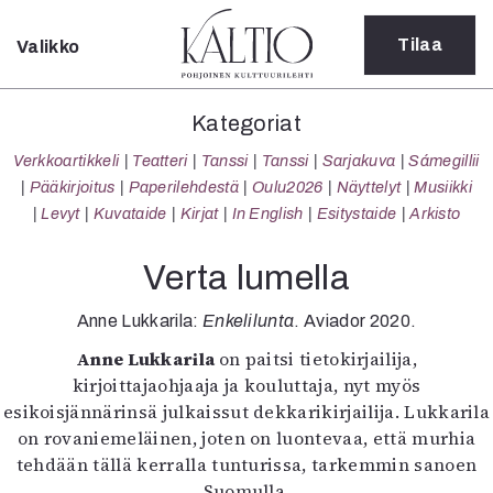
Tilaa
Valikko
Sulje
Kategoriat
Kategoriat
Verkkoartikkeli
Verkkoartikkeli
Teatteri
Tanssi
Tanssi
Sarjakuva
Sámegillii
Teatteri
Pääkirjoitus
Paperilehdestä
Oulu2026
Näyttelyt
Musiikki
Tanssi
Levyt
Kuvataide
Kirjat
In English
Esitystaide
Arkisto
Tanssi
Sarjakuva
Verta lumella
Sámegillii
Pääkirjoitus
Anne Lukkarila:
Enkelilunta
. Aviador 2020.
Paperilehdestä
Anne Lukkarila
on paitsi tietokirjailija,
Oulu2026
kirjoittajaohjaaja ja kouluttaja, nyt myös
Näyttelyt
esikoisjännärinsä julkaissut dekkarikirjailija. Lukkarila
Musiikki
on rovaniemeläinen, joten on luontevaa, että murhia
Levyt
tehdään tällä kerralla tunturissa, tarkemmin sanoen
Kuvataide
Suomulla.