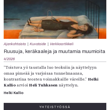
Ajankohtaista
Kuvataide
Verkkoartikkeli
Ruusuja, keräkaaleja ja muutamia muumioita
4/2026
”Toistuva yö taustalla luo teoksiin ja näyttelyyn
omaa pimeää ja varjoisaa tunnelmaansa,
kontrastina teosten voimakkaille väreille.”
Helki
Kallio
arvioi
Heli Tuhkasen
näyttelyn.
Helki Kallio
YHTEISTYÖSSÄ