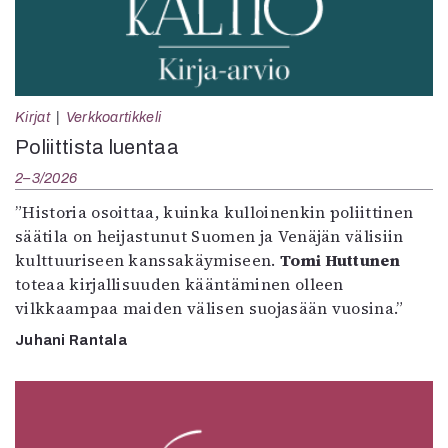
Kirjat
Verkkoartikkeli
Poliittista luentaa
2–3/2026
”Historia osoittaa, kuinka kulloinenkin poliittinen
säätila on heijastunut Suomen ja Venäjän välisiin
kulttuuriseen kanssakäymiseen.
Tomi Huttunen
toteaa kirjallisuuden kääntäminen olleen
vilkkaampaa maiden välisen suojasään vuosina.”
Juhani Rantala