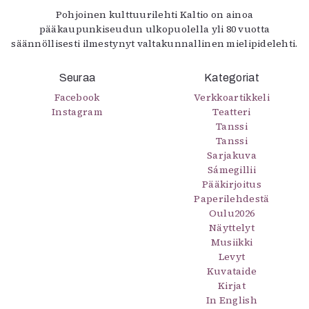
Pohjoinen kulttuurilehti Kaltio on ainoa
pääkaupunkiseudun ulkopuolella yli 80 vuotta
säännöllisesti ilmestynyt valtakunnallinen mielipidelehti.
Seuraa
Kategoriat
Facebook
Verkkoartikkeli
Instagram
Teatteri
Tanssi
Tanssi
Sarjakuva
Sámegillii
Pääkirjoitus
Paperilehdestä
Oulu2026
Näyttelyt
Musiikki
Levyt
Kuvataide
Kirjat
In English