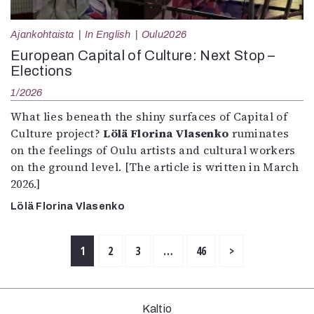
Ajankohtaista
In English
Oulu2026
European Capital of Culture: Next Stop –
Elections
1/2026
What lies beneath the shiny surfaces of Capital of
Culture project?
Lölä Florina Vlasenko
ruminates
on the feelings of Oulu artists and cultural workers
on the ground level. [The article is written in March
2026.]
Lölä Florina Vlasenko
1
2
3
…
46
>
Kaltio