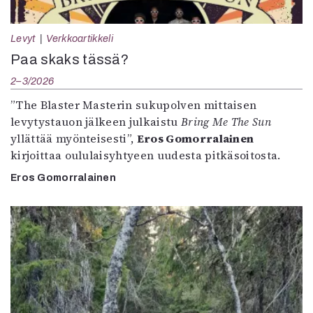
Levyt
Verkkoartikkeli
Paa skaks tässä?
2–3/2026
”The Blaster Masterin sukupolven mittaisen
levytystauon jälkeen julkaistu
Bring Me The Sun
yllättää myönteisesti”,
Eros Gomorralainen
kirjoittaa oululaisyhtyeen uudesta pitkäsoitosta.
Eros Gomorralainen