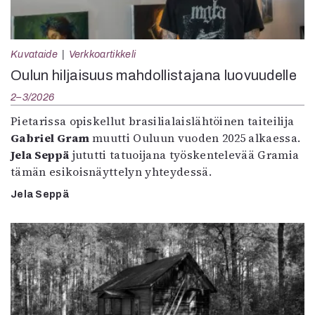
Kuvataide
Verkkoartikkeli
Oulun hiljaisuus mahdollistajana luovuudelle
2–3/2026
Pietarissa opiskellut brasilialaislähtöinen taiteilija
Gabriel Gram
muutti Ouluun vuoden 2025 alkaessa.
Jela Seppä
jututti tatuoijana työskentelevää Gramia
tämän esikoisnäyttelyn yhteydessä.
Jela Seppä