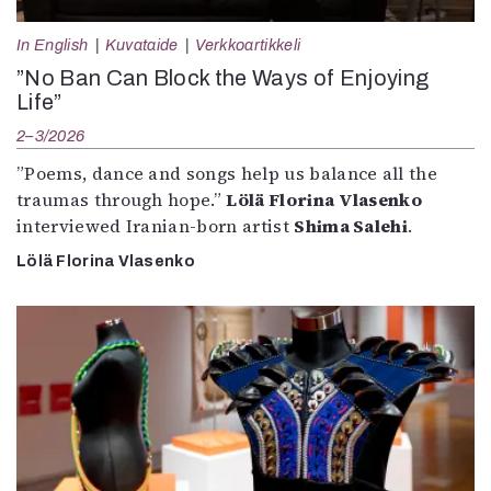
In English
Kuvataide
Verkkoartikkeli
”No Ban Can Block the Ways of Enjoying
Life”
2–3/2026
”Poems, dance and songs help us balance all the
traumas through hope.”
Lölä Florina Vlasenko
interviewed Iranian-born artist
Shima Salehi
.
Lölä Florina Vlasenko