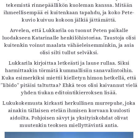
tekemistä rinnepäällikön kuoleman kanssa. Mitään
ihmeellisempää ei kuitenkaan tapahdu, ja koko Pete-
kuvio kuivuu kokoon jälkiä jättämättä.
Arvelen, että Lukkarila on tuonut Peten paikalle
luodakseen Katarinalle henkilöhistoriaa. Taustoja olisi
kuitenkin voinut maalata vähäeleisemminkin, ja asia
olisi silti tullut selväksi.
Lukkarila kirjoittaa letkeästi ja lause rullaa. Siksi
harmittaakin törmätä kummallisiin sanavalintoihin.
Kuka esimerkiksi miettii kielletyn himon hetkellä, että
”libido” pitäisi taltuttaa? Ehkä teos olisi kaivannut vielä
yhden tiukan editointikierroksen lisää.
Lukukokemusta kirkasti herkullinen murrepuhe, joka
ainakin tällaisen etelän ihmisen korvaan kuulosti
aidoilta. Pohjoisen sävyt ja yksityiskohdat olivat
muutenkin teoksen miellyttävintä antia.