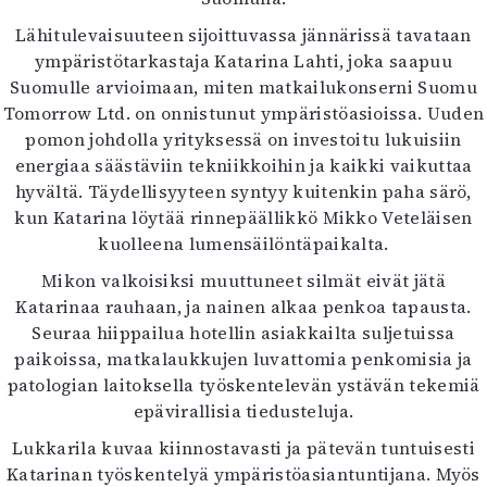
Kirjat
Lähitulevaisuuteen sijoittuvassa jännärissä tavataan
In English
ympäristötarkastaja Katarina Lahti, joka saapuu
Esitystaide
Suomulle arvioimaan, miten matkailukonserni Suomu
Arkisto
Tomorrow Ltd. on onnistunut ympäristöasioissa. Uuden
pomon johdolla yrityksessä on investoitu lukuisiin
Lehdet
energiaa säästäviin tekniikkoihin ja kaikki vaikuttaa
4/2026
hyvältä. Täydellisyyteen syntyy kuitenkin paha särö,
2–3/2026
kun Katarina löytää rinnepäällikkö Mikko Veteläisen
1/2026
kuolleena lumensäilöntäpaikalta.
6/2025
Mikon valkoisiksi muuttuneet silmät eivät jätä
5/2025 saame
Katarinaa rauhaan, ja nainen alkaa penkoa tapausta.
5/2025
Seuraa hiippailua hotellin asiakkailta suljetuissa
Lehtiarkisto
paikoissa, matkalaukkujen luvattomia penkomisia ja
patologian laitoksella työskentelevän ystävän tekemiä
Info
epävirallisia tiedusteluja.
Tilaus ja irtonumerot
Lukkarila kuvaa kiinnostavasti ja pätevän tuntuisesti
Yhteistyössä
Katarinan työskentelyä ympäristöasiantuntijana. Myös
Toimitus