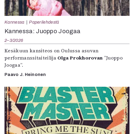
Kannessa
Paperilehdestä
Kannessa: Juoppo Joogaa
2–3/2026
Kesäkuun kansiteos on Oulussa asuvan
performanssitaiteilija
Olga Prokhorovan
”Juoppo
Joogaa”.
Paavo J. Heinonen