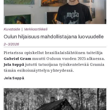
Kuvataide
Verkkoartikkeli
Oulun hiljaisuus mahdollistajana luovuudelle
2–3/2026
Pietarissa opiskellut brasilialaislähtöinen taiteilija
Gabriel Gram
muutti Ouluun vuoden 2025 alkaessa.
Jela Seppä
jututti tatuoijana työskentelevää Gramia
tämän esikoisnäyttelyn yhteydessä.
Jela Seppä