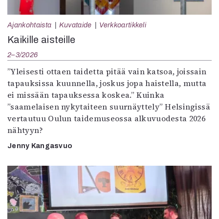
Ajankohtaista
Kuvataide
Verkkoartikkeli
Kaikille aisteille
2–3/2026
”Yleisesti ottaen taidetta pitää vain katsoa, joissain
tapauksissa kuunnella, joskus jopa haistella, mutta
ei missään tapauksessa koskea.” Kuinka
”saamelaisen nykytaiteen suurnäyttely” Helsingissä
vertautuu Oulun taidemuseossa alkuvuodesta 2026
nähtyyn?
Jenny Kangasvuo