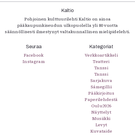
Kaltio
Pohjoinen kulttuurilehti Kaltio on ainoa
pääkaupunkiseudun ulkopuolella yli 80 vuotta
säännöllisesti ilmestynyt valtakunnallinen mielipidelehti.
Seuraa
Kategoriat
Facebook
Verkkoartikkeli
Instagram
Teatteri
Tanssi
Tanssi
Sarjakuva
Sámegillii
Pääkirjoitus
Paperilehdestä
Oulu2026
Näyttelyt
Musiikki
Levyt
Kuvataide