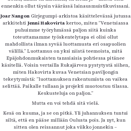
ennenkin ollut täysin väärässä lainausmuistikuvissani.
Joar Nangon
Girjegumpi-arkistoa käsittelevässä jutussa
arkkitehti
Jenni Hakovirta
kertoo, miten ”Venetsiassa
puhuimme työryhmässä paljon siitä kuinka
toteuttamamme työskentelytapa ei olisi ollut
mahdollista ilman syvää luottamusta eri osapuolien
välillä.” Luottamus on yksi niistä teemoista, mitä
Epäjohdonmukaisten tanssiaisia pohtiessa pitänee
käsitellä. Voisin vertailla Rukajärven pystytystä siihen,
miten Hakovirta kuvaa Venetsian paviljongin
tekeytymistä: ”luottamuksen rakentumista on vaikea
selittää. Paikalle tullaan ja projekti muotoutuu tilassa.
Keskusteluja on paljon.”
Mutta en voi tehdä sitä vielä.
Kesä on kuuma, ja se on pitkä. Yli juhannuksen tuntui
siltä, että en pääse millään Oulusta pois. Ja nyt, kun
sitten olen reissannut joka viikko jonnekin –