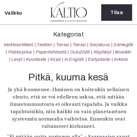
Tilaa
Valikko
Sulje
Kategoriat
Kategoriat
Verkkoartikkeli
Verkkoartikkeli
Teatteri
Tanssi
Tanssi
Sarjakuva
Sámegillii
Teatteri
Pääkirjoitus
Paperilehdestä
Oulu2026
Näyttelyt
Musiikki
Tanssi
Levyt
Kuvataide
Kirjat
In English
Esitystaide
Arkisto
Tanssi
Sarjakuva
Pitkä, kuuma kesä
Sámegillii
Pääkirjoitus
Ja yhä kuumenee. Ihminen on kuitenkin sellainen
Paperilehdestä
olento, että se voi edelleen uskoa, että mitään
Oulu2026
ilmastonmuutosta ei oikeasti tapahdu. Ja vaikka
Näyttelyt
tapahtuisikin, niin kaikki on vain planetaarisen
Musiikki
systeemin normaalia vaihtelua. Ennenkin ovat
Levyt
valtameret kiehuneet.
Kuvataide
”Ei mitään uutta auringon alla” – Saarnaajan sanat