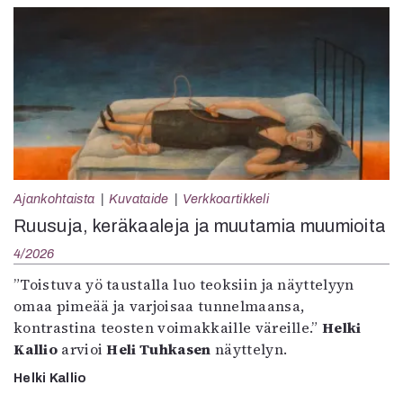
Ajankohtaista
Kuvataide
Verkkoartikkeli
Ruusuja, keräkaaleja ja muutamia muumioita
4/2026
”Toistuva yö taustalla luo teoksiin ja näyttelyyn
omaa pimeää ja varjoisaa tunnelmaansa,
kontrastina teosten voimakkaille väreille.”
Helki
Kallio
arvioi
Heli Tuhkasen
näyttelyn.
Helki Kallio