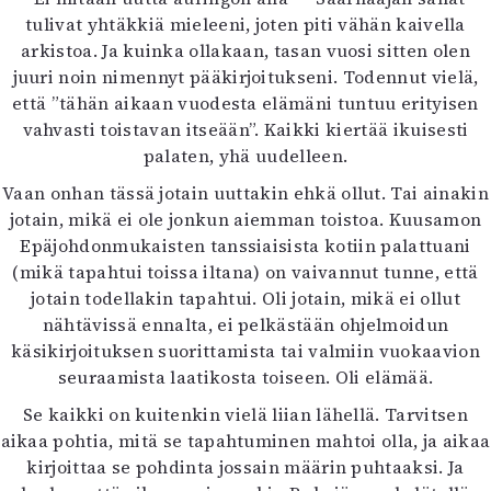
Kirjat
tulivat yhtäkkiä mieleeni, joten piti vähän kaivella
In English
arkistoa. Ja kuinka ollakaan, tasan vuosi sitten olen
Esitystaide
juuri noin nimennyt pääkirjoitukseni. Todennut vielä,
Arkisto
että ”tähän aikaan vuodesta elämäni tuntuu erityisen
vahvasti toistavan itseään”. Kaikki kiertää ikuisesti
Lehdet
palaten, yhä uudelleen.
4/2026
Vaan onhan tässä jotain uuttakin ehkä ollut. Tai ainakin
2–3/2026
jotain, mikä ei ole jonkun aiemman toistoa. Kuusamon
1/2026
Epäjohdonmukaisten tanssiaisista kotiin palattuani
6/2025
(mikä tapahtui toissa iltana) on vaivannut tunne, että
5/2025 saame
jotain todellakin tapahtui. Oli jotain, mikä ei ollut
5/2025
nähtävissä ennalta, ei pelkästään ohjelmoidun
Lehtiarkisto
käsikirjoituksen suorittamista tai valmiin vuokaavion
seuraamista laatikosta toiseen. Oli elämää.
Info
Se kaikki on kuitenkin vielä liian lähellä. Tarvitsen
Tilaus ja irtonumerot
aikaa pohtia, mitä se tapahtuminen mahtoi olla, ja aikaa
Yhteistyössä
kirjoittaa se pohdinta jossain määrin puhtaaksi. Ja
Toimitus