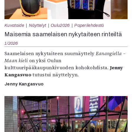
Kuvataide
Näyttelyt
Oulu2026
Paperilehdestä
Maisemia saamelaisen nykytaiteen rinteiltä
1/2026
Saamelaisen nykytaiteen suurnäyttely
Eanangiella –
Maan kieli
on yksi Oulun
kulttuuripääkaupunkivuoden kohokohdista.
Jenny
Kangasvuo
tutustui näyttelyyn.
Jenny Kangasvuo