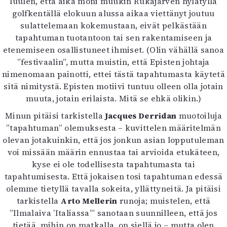
luulen, että aika moni muukin Rukajärven hylätyllä
Mediatiedot
golfkentällä elokuun alussa aikaa viettänyt joutuu
Kaltio ry
sulattelemaan kokemustaan, eivät pelkästään
tapahtuman tuotantoon tai sen rakentamiseen ja
etenemiseen osallistuneet ihmiset. (Olin vähällä sanoa
”festivaalin”, mutta muistin, että Episten johtaja
nimenomaan painotti, ettei tästä tapahtumasta käytetä
sitä nimitystä. Episten motiivi tuntuu olleen olla jotain
muuta, jotain erilaista. Mitä se ehkä olikin.)
Minun pitäisi tarkistella
Jacques Derridan
muotoiluja
”tapahtuman” olemuksesta – kuvittelen määritelmän
olevan jotakuinkin, että jos jonkun asian lopputuleman
voi missään määrin ennustaa tai arvioida etukäteen,
kyse ei ole todellisesta tapahtumasta tai
tapahtumisesta. Että jokaisen tosi tapahtuman edessä
olemme tietyllä tavalla sokeita, yllättyneitä. Ja pitäisi
tarkistella
Arto Mellerin
runoja; muistelen, että
”Ilmalaiva ’Italiassa’” sanotaan suunnilleen, että jos
tietää, mihin on matkalla, on siellä jo – mutta olen