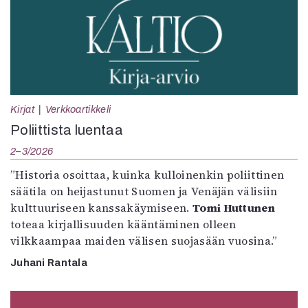
Kirjat
Verkkoartikkeli
Poliittista luentaa
2–3/2026
”Historia osoittaa, kuinka kulloinenkin poliittinen
säätila on heijastunut Suomen ja Venäjän välisiin
kulttuuriseen kanssakäymiseen.
Tomi Huttunen
toteaa kirjallisuuden kääntäminen olleen
vilkkaampaa maiden välisen suojasään vuosina.”
Juhani Rantala