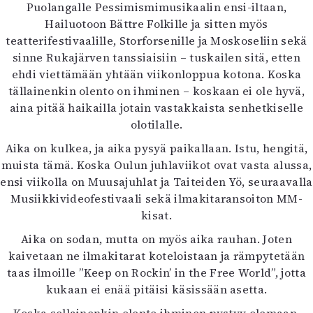
Puolangalle Pessimismimusikaalin ensi-iltaan,
Hailuotoon Bättre Folkille ja sitten myös
teatterifestivaalille, Storforsenille ja Moskoseliin sekä
sinne Rukajärven tanssiaisiin – tuskailen sitä, etten
ehdi viettämään yhtään viikonloppua kotona. Koska
tällainenkin olento on ihminen – koskaan ei ole hyvä,
aina pitää haikailla jotain vastakkaista senhetkiselle
olotilalle.
Aika on kulkea, ja aika pysyä paikallaan. Istu, hengitä,
muista tämä. Koska Oulun juhlaviikot ovat vasta alussa,
ensi viikolla on Muusajuhlat ja Taiteiden Yö, seuraavalla
Musiikkivideofestivaali sekä ilmakitaransoiton MM-
kisat.
Aika on sodan, mutta on myös aika rauhan. Joten
kaivetaan ne ilmakitarat koteloistaan ja rämpytetään
taas ilmoille ”Keep on Rockin’ in the Free World”, jotta
kukaan ei enää pitäisi käsissään asetta.