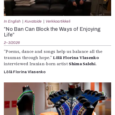
In English
Kuvataide
Verkkoartikkeli
”No Ban Can Block the Ways of Enjoying
Life”
2–3/2026
”Poems, dance and songs help us balance all the
traumas through hope.”
Lölä Florina Vlasenko
interviewed Iranian-born artist
Shima Salehi
.
Lölä Florina Vlasenko