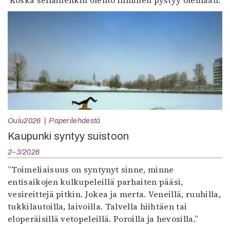
Koska sellainenkin olento ihminen pystyy olemaan.
Oulu2026
Paperilehdestä
Kaupunki syntyy suistoon
2–3/2026
”Toimeliaisuus on syntynyt sinne, minne
entisaikojen kulkupeleillä parhaiten pääsi,
vesireittejä pitkin. Jokea ja merta. Veneillä, ruuhilla,
tukkilautoilla, laivoilla. Talvella hiihtäen tai
eloperäisillä vetopeleillä. Poroilla ja hevosilla.”