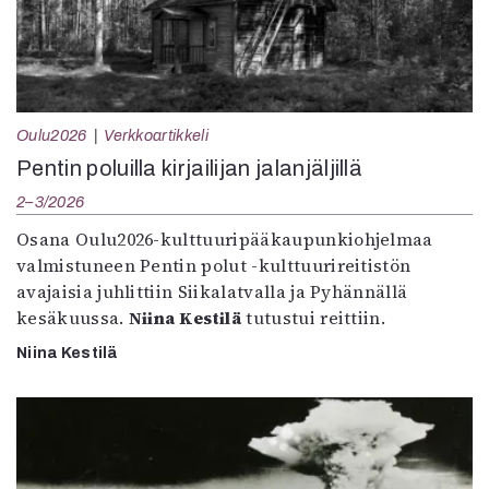
Oulu2026
Verkkoartikkeli
Pentin poluilla kirjailijan jalanjäljillä
2–3/2026
Osana Oulu2026-kulttuuripääkaupunkiohjelmaa
valmistuneen Pentin polut -kulttuurireitistön
avajaisia juhlittiin Siikalatvalla ja Pyhännällä
kesäkuussa.
Niina Kestilä
tutustui reittiin.
Niina Kestilä