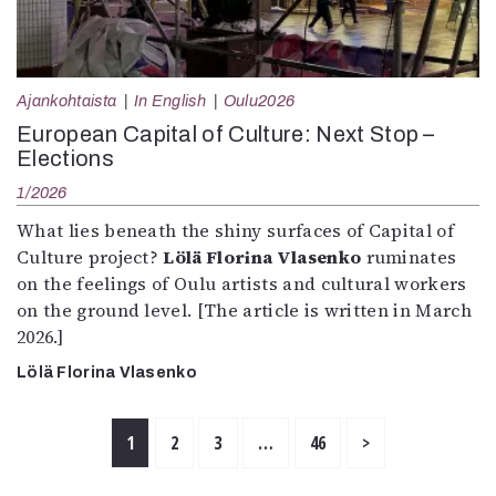
Ajankohtaista
In English
Oulu2026
European Capital of Culture: Next Stop –
Elections
1/2026
What lies beneath the shiny surfaces of Capital of
Culture project?
Lölä Florina Vlasenko
ruminates
on the feelings of Oulu artists and cultural workers
on the ground level. [The article is written in March
2026.]
Lölä Florina Vlasenko
1
2
3
…
46
>