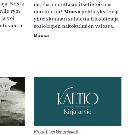
oja. Niistä
maahanmuuttajan itsetietoisuus
ille ry:n
muotoutuu?
Mousa
pohtii yksilön ja
ja voi
yhteiskunnan suhdetta filosofien ja
petusuhan
sosiologien näkökulmien valossa.
Mousa
Kirjat
Verkkoartikkeli