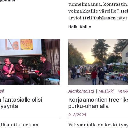
mppainen
tunnelmaansa, kontrastin
voimakkaille väreille.”
Hel
arvioi
Heli Tuhkasen
näytt
Helki Kallio
eli
Ajankohtaista
Musiikki
Verkk
 fantasialle olisi
Korjaamontien treenik
kysyntä
purku-uhan alla
2–3/2026
llisuutta luetaan
Välivainiolle on keskittyn