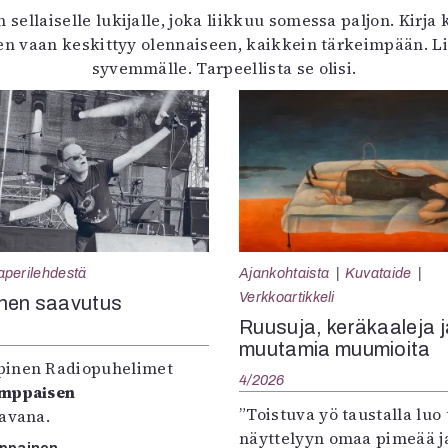
 sellaiselle lukijalle, joka liikkuu somessa paljon. Kirj
n vaan keskittyy olennaiseen, kaikkein tärkeimpään. Li
syvemmälle. Tarpeellista se olisi.
aperilehdestä
Ajankohtaista
Kuvataide
Verkkoartikkeli
nen saavutus
Ruusuja, keräkaaleja j
muutamia muumioita
inen Radiopuhelimet
4/2026
omppaisen
”Toistuva yö taustalla luo 
tavana.
näyttelyyn omaa pimeää ja