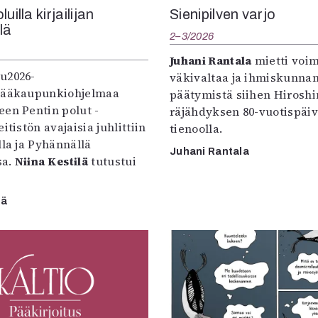
uilla kirjailijan
Sienipilven varjo
llä
2–3/2026
Juhani Rantala
mietti voi
u2026-
väkivaltaa ja ihmiskunna
pääkaupunkiohjelmaa
päätymistä siihen Hirosh
een Pentin polut -
räjähdyksen 80-vuotispäi
itistön avajaisia juhlittiin
tienoolla.
lla ja Pyhännällä
Juhani Rantala
sa.
Niina Kestilä
tutustui
lä