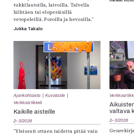
Heikki Ro
tukkilautoilla, laivoilla. Talvella
hiihtäen tai eloperäisillä
vetopeleillä. Poroilla ja hevosilla.”
Jukka Takalo
Ajankohtaista
Kuvataide
Verkkoartikk
Verkkoartikkeli
Aikuisten
valtava 
Kaikille aisteille
2–3/2026
2–3/2026
Genrekirja
”Yleisesti ottaen taidetta pitää vain