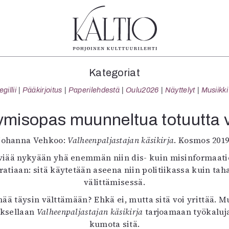
tegoriat
Lehdet
Info
Kategoriat
koartikkeli
4/2026
Tilaus j
illii
Pääkirjoitus
Paperilehdestä
Oulu2026
Näyttelyt
Musiikki
Teatteri
2–3/2026
irtonume
Tanssi
1/2026
Yhteistyö
tymisopas muunneltua totuutta 
Tanssi
6/2025
Toimitu
arjakuva
5/2025 saame
Mediatie
Johanna Vehkoo:
Valheenpaljastajan käsikirja
. Kosmos 2019
ámegillii
5/2025
Kaltio r
viää nykyään yhä enemmän niin dis- kuin misinformaatiota,
äkirjoitus
Lehtiarkisto
atiaan: sitä käytetään aseena niin politiikassa kuin ta
erilehdestä
välittämisessä.
Oulu2026
enää täysin välttämään? Ehkä ei, mutta sitä voi yrittä
Näyttelyt
oksellaan
Musiikki
Valheenpaljastajan käsikirja
tarjoamaan työkaluja
Levyt
kumota sitä.