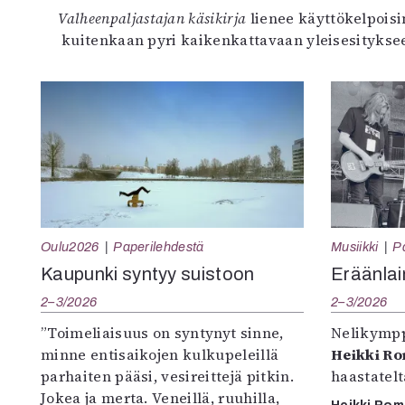
Valheenpaljastajan käsikirja
lienee käyttökelpoisin
kuitenkaan pyri kaikenkattavaan yleisesityksee
Oulu2026
Paperilehdestä
Musiikki
P
Kaupunki syntyy suistoon
Eräänlai
2–3/2026
2–3/2026
”Toimeliaisuus on syntynyt sinne,
Nelikympp
minne entisaikojen kulkupeleillä
Heikki R
parhaiten pääsi, vesireittejä pitkin.
haastatel
Jokea ja merta. Veneillä, ruuhilla,