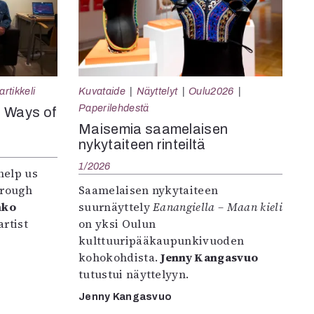
rtikkeli
Kuvataide
Näyttelyt
Oulu2026
Paperilehdestä
e Ways of
Maisemia saamelaisen
nykytaiteen rinteiltä
1/2026
help us
hrough
Saamelaisen nykytaiteen
nko
suurnäyttely
Eanangiella – Maan kieli
rtist
on yksi Oulun
kulttuuripääkaupunkivuoden
kohokohdista.
Jenny Kangasvuo
tutustui näyttelyyn.
Jenny Kangasvuo