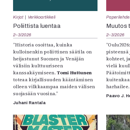
Kirjat
Verkkoartikkeli
Paperilehde
Poliittista luentaa
Muutos t
2–3/2026
2–3/2026
”Historia osoittaa, kuinka
”Oulu2026
kulloinenkin poliittinen säätila on
pisteensä 
heijastunut Suomen ja Venäjän
kohteet, j
välisiin kulttuuriseen
vielä kuul
kanssakäymiseen.
Tomi Huttunen
Päätoimitta
toteaa kirjallisuuden kääntäminen
kuitenkaa
olleen vilkkaampaa maiden välisen
harhailee.
suojasään vuosina.”
Paavo J. H
Juhani Rantala