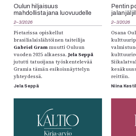
Oulun hiljaisuus
Pentin pol
mahdollistajana luovuudelle
jalanjälji
2–3/2026
2–3/2026
Pietarissa opiskellut
Osana Oul
brasilialaislähtöinen taiteilija
kulttuuri
Gabriel Gram
muutti Ouluun
valmistun
vuoden 2025 alkaessa.
Jela Seppä
kulttuurire
jututti tatuoijana työskentelevää
Siikalatva
Gramia tämän esikoisnäyttelyn
kesäkuus
yhteydessä.
reittiin.
Jela Seppä
Niina Kesti