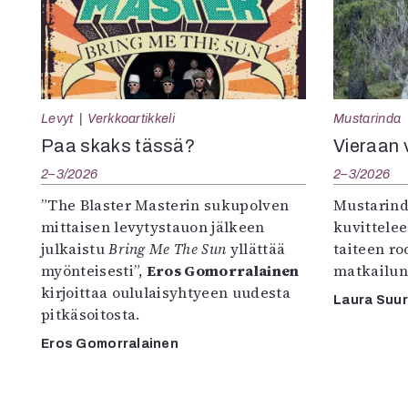
Levyt
Verkkoartikkeli
Mustarinda
Paa skaks tässä?
Vieraan 
2–3/2026
2–3/2026
”The Blaster Masterin sukupolven
Mustarind
mittaisen levytystauon jälkeen
kuvittele
julkaistu
Bring Me The Sun
yllättää
taiteen r
myönteisesti”,
Eros Gomorralainen
matkailun
kirjoittaa oululaisyhtyeen uudesta
Laura Suu
pitkäsoitosta.
Eros Gomorralainen