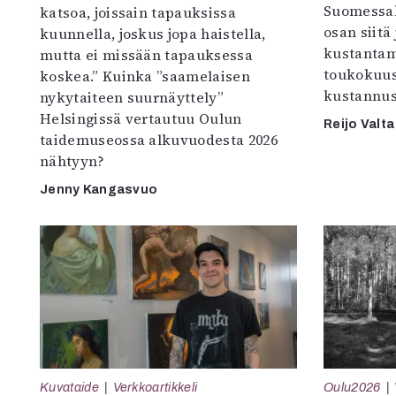
Suomessak
katsoa, joissain tapauksissa
osan siitä
kuunnella, joskus jopa haistella,
kustantam
mutta ei missään tapauksessa
toukokuu
koskea.” Kuinka ”saamelaisen
kustannus
nykytaiteen suurnäyttely”
Helsingissä vertautuu Oulun
Reijo Valta
taidemuseossa alkuvuodesta 2026
nähtyyn?
Jenny Kangasvuo
Kuvataide
Verkkoartikkeli
Oulu2026