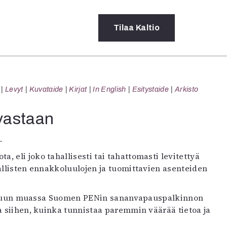
Tilaa
Kaltio
a
Levyt
Kuvataide
Kirjat
In English
Esitystaide
Arkisto
rot
ssä
vastaan
s
dot
.
y
 eli joko tahallisesti tai tahattomasti levitettyä
hallisten ennakkoluulojen ja tuomittavien asenteiden
ä. Muun muassa Suomen PENin sananvapauspalkinnon
 siihen, kuinka tunnistaa paremmin väärää tietoa ja