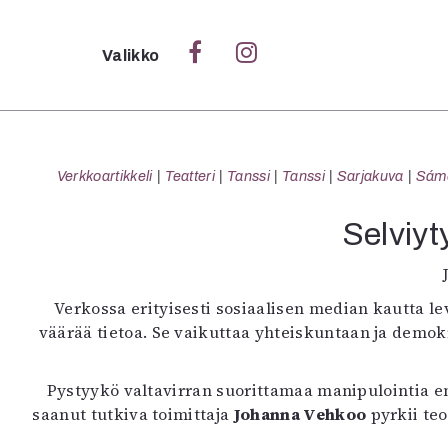
Sulje
Valikko
Ka
Verk
Verkkoartikkeli
Teatteri
Tanssi
Tanssi
Sarjakuva
Sámeg
Selviy
S
S
Verkossa erityisesti sosiaalisen median kautta le
Pä
väärää tietoa. Se vaikuttaa yhteiskuntaan ja demokr
Pap
Pystyykö valtavirran suorittamaa manipulointia 
saanut tutkiva toimittaja
Johanna Vehkoo
pyrkii te