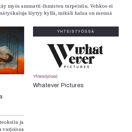
a käy myös ammatti-ihmisten tarpeisiin. Vehkoo ei
sätyökaluja löytyy kyllä, mikäli halua on mennä
YHTEISTYÖSSÄ
Yhteistyössä
Whatever Pictures
a
teoksiin ja
 varjoisaa