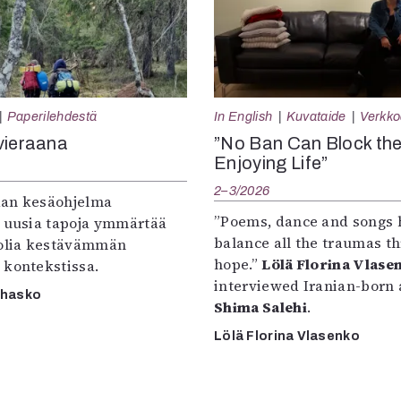
Paperilehdestä
In English
Kuvataide
Verkkoa
vieraana
”No Ban Can Block th
Enjoying Life”
2–3/2026
an kesäohjelma
”Poems, dance and songs 
e uusia tapoja ymmärtää
balance all the traumas t
oolia kestävämmän
hope.”
Lölä Florina Vlase
 kontekstissa.
interviewed Iranian-born a
rhasko
Shima Salehi
.
Lölä Florina Vlasenko