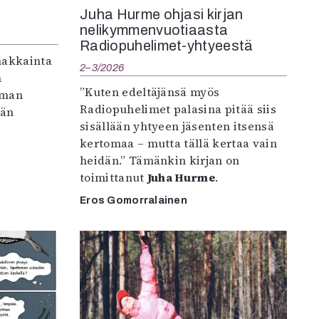
Juha Hurme ohjasi kirjan
nelikymmenvuotiaasta
Radiopuhelimet-yhtyeestä
makkainta
2–3/2026
n
”Kuten edeltäjänsä myös
iman
Radiopuhelimet palasina pitää siis
vän
sisällään yhtyeen jäsenten itsensä
kertomaa – mutta tällä kertaa vain
heidän.” Tämänkin kirjan on
toimittanut
Juha Hurme
.
Eros Gomorralainen