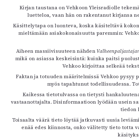
K
Kirjan taustana on Vehkoon Yleisradiolle tekemä 
luetteloa, vaan hän on rakentanut kirjansa ne
I
Käsittelytapa on luonteva, koska käsiteltävä kokon
E
mieltämään asiakokonaisuutta paremmin: Vehkoo
Aiheen massiivisuuteen nähden
Valheenpaljastajan
mikä on asiassa keskeisintä: kuinka paitsi puolu
Vehkoo kirjoittaa selkeää tekst
Faktan ja totuuden määritelmissä Vehkoo pysyy peru
myös tapahtunut todellisuudessa. Totu
Kaikessa tietotulvassa on tietysti hankaluuten
vastaanottajalta. Disinformaatioon lyödään usein s
tiedon 
Toisaalta väärä tieto löytää jatkuvasti uusia leviäm
enää edes kiinnosta, onko välitetty tieto totta
käsityks