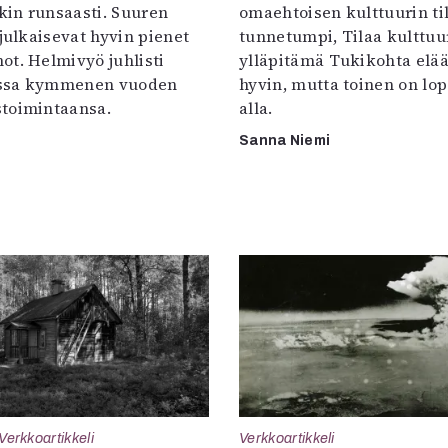
in runsaasti. Suuren
omaehtoisen kulttuurin til
 julkaisevat hyvin pienet
tunnetumpi, Tilaa kulttuur
ot. Helmivyö juhlisti
ylläpitämä Tukikohta elää 
ssa kymmenen vuoden
hyvin, mutta toinen on lo
toimintaansa.
alla.
Sanna Niemi
Verkkoartikkeli
Verkkoartikkeli