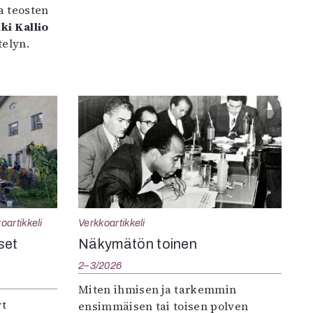
a teosten
ki Kallio
elyn.
oartikkeli
Verkkoartikkeli
set
Näkymätön toinen
2–3/2026
Miten ihmisen ja tarkemmin
yt
ensimmäisen tai toisen polven