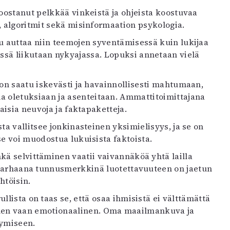
koostanut pelkkää vinkeistä ja ohjeista koostuvaa
t, algoritmit sekä misinformaation psykologia.
lu auttaa niin teemojen syventämisessä kuin lukijaa
ä liikutaan nykyajassa. Lopuksi annetaan vielä
on saatu iskevästi ja havainnollisesti mahtumaan,
a oletuksiaan ja asenteitaan. Ammattitoimittajana
aisia neuvoja ja faktapaketteja.
ta vallitsee jonkinasteinen yksimielisyys, ja se on
se voi muodostua lukuisista faktoista.
kä selvittäminen vaatii vaivannäköä yhtä lailla
. Parhaana tunnusmerkkinä luotettavuuteen on jaetun
htöisin.
llista on taas se, että osaa ihmisistä ei välttämättä
aalinen vaan emotionaalinen. Oma maailmankuva ja
symiseen.