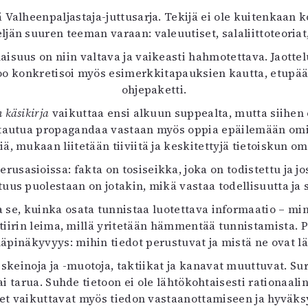
uvataide
Valheenpaljastaja-juttusarja. Tekijä ei ole kuitenkaan 
Kirjat
ljän suuren teeman varaan: valeuutiset, salaliittoteoria
n English
aisuus on niin valtava ja vaikeasti hahmotettava. Jaotte
sitystaide
 konkretisoi myös esimerkkitapauksien kautta, etupääss
Arkisto
ohjepaketti.
 käsikirja
vaikuttaa ensi alkuun suppealta, mutta siihen 
stautua propagandaa vastaan myös oppia epäilemään omi
iä, mukaan liitetään tiiviitä ja keskitettyjä tietoiskun om
sasioissa: fakta on tosiseikka, joka on todistettu ja jos
us puolestaan on jotakin, mikä vastaa todellisuutta ja 
a se, kuinka osata tunnistaa luotettava informaatio – min
atiirin leima, millä yritetään hämmentää tunnistamista
läpinäkyvyys: mihin tiedot perustuvat ja mistä ne ovat lä
iskeinoja ja -muotoja, taktiikat ja kanavat muuttuvat. Suru
 vai tarua. Suhde tietoon ei ole lähtökohtaisesti ration
et vaikuttavat myös tiedon vastaanottamiseen ja hyväk