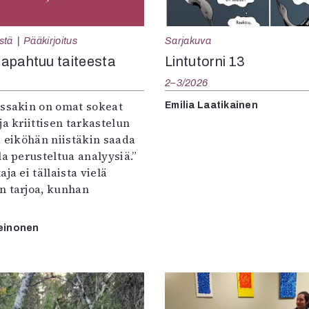
Sarjakuva
stä
Pääkirjoitus
Lintutorni 13
apahtuu taiteesta
2–3/2026
:ssakin on omat sokeat
Emilia Laatikainen
ja kriittisen tarkastelun
a eiköhän niistäkin saada
la perusteltua analyysiä.”
ja ei tällaista vielä
n tarjoa, kunhan
einonen