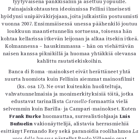
tyytyväisenä pankkisaliin ja asettuu yöpuulle.
Painajaiskohtausten ideoinnissa Fellini ilmeisesti
hyödynsi unipäiväkirjojaan, joita julkaistiin postuumisti
vuonna 2007. Ensimmäisessä unessa päähenkilö joutuu
loukkuun maantietunnelin sortuessa, toisessa hän
kohtaa kellarissa itkevän leijonan ja alkaa itsekin itkeä.
Kolmannessa – hauskimmassa – hän on viehättävän
naisen kanssa piknikillä ja huomaa yhtäkkiä olevansa
kahlittu rautatiekiskoihin.
Banca di Roma -mainokset eivät herättäneet yhtä
suurta huomiota kuin Fellinin aiemmat mainosfilmit
(ks. osa 17). Ne ovat kuitenkin huoliteltuja,
vahvatunnelmaisia ja monimerkityksisiä töitä, jotka
edustavat tarinallista
Carosello
-formaattia vielä
selvemmin kuin Barilla- ja Campari-mainokset. Kuten
Frank Burke
huomauttaa, surrealistiohjaaja
Luis
Buñuelin
vakionäyttelijä, alistavia herrasmiehiä
esittänyt Fernando Rey sekä paranoidia roolihahmoa
La
voce della lunassa
näytellyt Paolo Villaggio ovat