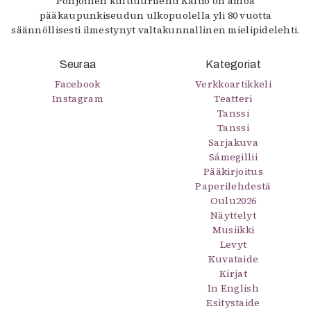
Pohjoinen kulttuurilehti Kaltio on ainoa
pääkaupunkiseudun ulkopuolella yli 80 vuotta
säännöllisesti ilmestynyt valtakunnallinen mielipidelehti.
Seuraa
Kategoriat
Facebook
Verkkoartikkeli
Instagram
Teatteri
Tanssi
Tanssi
Sarjakuva
Sámegillii
Pääkirjoitus
Paperilehdestä
Oulu2026
Näyttelyt
Musiikki
Levyt
Kuvataide
Kirjat
In English
Esitystaide