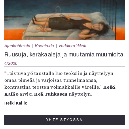
Ajankohtaista
Kuvataide
Verkkoartikkeli
Ruusuja, keräkaaleja ja muutamia muumioita
4/2026
”Toistuva yö taustalla luo teoksiin ja näyttelyyn
omaa pimeää ja varjoisaa tunnelmaansa,
kontrastina teosten voimakkaille väreille.”
Helki
Kallio
arvioi
Heli Tuhkasen
näyttelyn.
Helki Kallio
YHTEISTYÖSSÄ