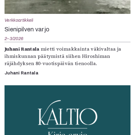
Verkkoartikkeli
Sienipilven varjo
2–3/2026
Juhani Rantala
mietti voimakkainta väkivaltaa ja
ihmiskunnan päätymistä siihen Hiroshiman
räjähdyksen 80-vuotispäivän tienoolla.
Juhani Rantala