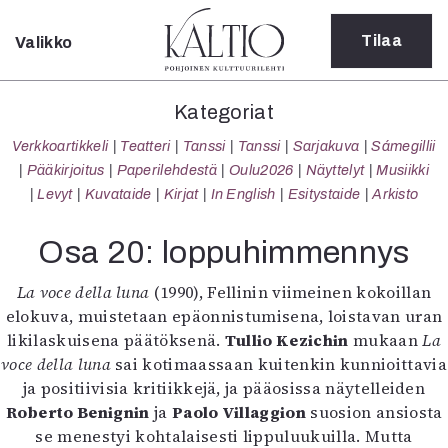
Tilaa
Valikko
Sulje
Kategoriat
Kategoriat
Verkkoartikkeli
Verkkoartikkeli
Teatteri
Tanssi
Tanssi
Sarjakuva
Sámegillii
Teatteri
Pääkirjoitus
Paperilehdestä
Oulu2026
Näyttelyt
Musiikki
Tanssi
Levyt
Kuvataide
Kirjat
In English
Esitystaide
Arkisto
Tanssi
Sarjakuva
Osa 20: loppuhimmennys
Sámegillii
Pääkirjoitus
La voce della luna
(1990), Fellinin viimeinen kokoillan
Paperilehdestä
elokuva, muistetaan epäonnistumisena, loistavan uran
Oulu2026
likilaskuisena päätöksenä.
Tullio Kezichin
mukaan
La
Näyttelyt
voce della luna
sai kotimaassaan kuitenkin kunnioittavia
Musiikki
ja positiivisia kritiikkejä, ja pääosissa näytelleiden
Levyt
Roberto Benignin
ja
Paolo Villaggion
suosion ansiosta
Kuvataide
se menestyi kohtalaisesti lippuluukuilla. Mutta