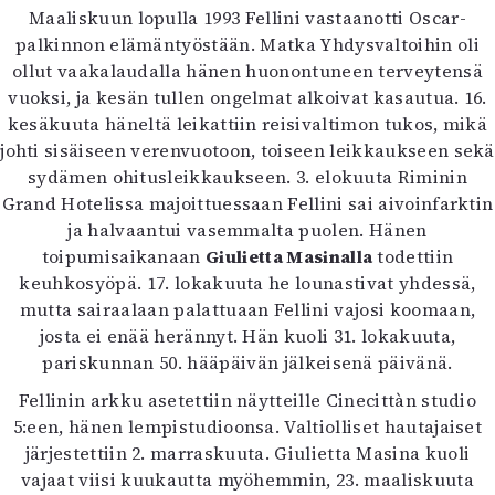
Maaliskuun lopulla 1993 Fellini vastaanotti Oscar-
palkinnon elämäntyöstään. Matka Yhdysvaltoihin oli
ollut vaakalaudalla hänen huonontuneen terveytensä
vuoksi, ja kesän tullen ongelmat alkoivat kasautua. 16.
kesäkuuta häneltä leikattiin reisivaltimon tukos, mikä
johti sisäiseen verenvuotoon, toiseen leikkaukseen sekä
sydämen ohitusleikkaukseen. 3. elokuuta Riminin
Grand Hotelissa majoittuessaan Fellini sai aivoinfarktin
ja halvaantui vasemmalta puolen. Hänen
toipumisaikanaan
Giulietta Masinalla
todettiin
keuhkosyöpä. 17. lokakuuta he lounastivat yhdessä,
mutta sairaalaan palattuaan Fellini vajosi koomaan,
josta ei enää herännyt. Hän kuoli 31. lokakuuta,
pariskunnan 50. hääpäivän jälkeisenä päivänä.
Fellinin arkku asetettiin näytteille Cinecittàn studio
5:een, hänen lempistudioonsa. Valtiolliset hautajaiset
järjestettiin 2. marraskuuta. Giulietta Masina kuoli
vajaat viisi kuukautta myöhemmin, 23. maaliskuuta