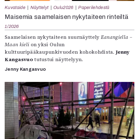
Kuvataide
Näyttelyt
Oulu2026
Paperilehdestä
Maisemia saamelaisen nykytaiteen rinteiltä
1/2026
Saamelaisen nykytaiteen suurnäyttely
Eanangiella –
Maan kieli
on yksi Oulun
kulttuuripääkaupunkivuoden kohokohdista.
Jenny
Kangasvuo
tutustui näyttelyyn.
Jenny Kangasvuo