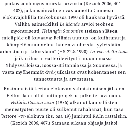
Kirjat
joukossa oli myös murska-arvioita (Kezich 2006, 401–
In English
402), ja kansainvälinen vastaanotto Cannesin
Esitystaide
elokuvajuhlilla toukokuussa 1990 oli kaukana hyvästä.
Arkisto
Vaikka esimerkiksi
Le Monde
arvioi teoksen
myönteisesti,
Helsingin Sanomien
Helena Yläsen
mielipide oli kuvaava: Fellinin uutuus ”on kuihtunut ja
Lehdet
kömpelö muunnelma hänen vanhoista tyyleistään,
4/2026
aiheistaan ja kikoistaan” (HS 22.5.1990).
La voce della luna
2–3/2026
jäikin ilman teatterilevitystä muun muassa
1/2026
Yhdysvalloissa, Isossa-Britanniassa ja Suomessa, ja
6/2025
vasta myöhemmät dvd-julkaisut ovat kohentaneet sen
5/2025 saame
tunnettuutta ja arvostusta.
5/2025
Ensimmäistä kertaa elokuvan valmistumisen jälkeen
Lehtiarkisto
Fellinillä ei ollut uutta projektia julkistettavanaan.
Fellinin Casanovasta
(1976) alkanut kaupallisten
Info
menestysten puute oli sulkenut rahahanat, kun taas
Tilaus ja irtonumerot
”Attore”-tv-elokuva (ks. osa 19) jumiutui RAIn rattaisiin.
Yhteistyössä
(Kezich 2006, 407.) Samaan aikaan ohjaaja jatkoi
Toimitus