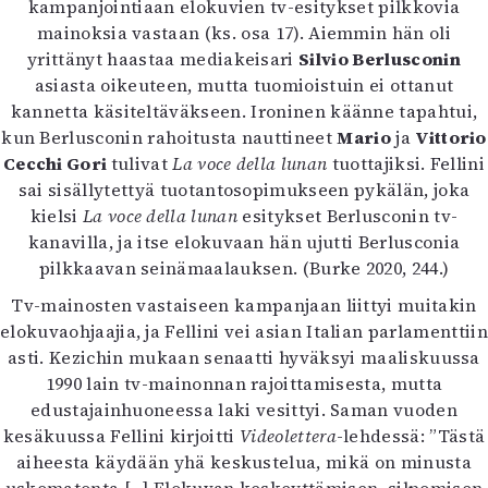
kampanjointiaan elokuvien tv-esitykset pilkkovia
Mediatiedot
mainoksia vastaan (ks. osa 17). Aiemmin hän oli
Kaltio ry
yrittänyt haastaa mediakeisari
Silvio Berlusconin
asiasta oikeuteen, mutta tuomioistuin ei ottanut
kannetta käsiteltäväkseen. Ironinen käänne tapahtui,
kun Berlusconin rahoitusta nauttineet
Mario
ja
Vittorio
Cecchi Gori
tulivat
La voce della lunan
tuottajiksi. Fellini
sai sisällytettyä tuotantosopimukseen pykälän, joka
kielsi
La voce della lunan
esitykset Berlusconin tv-
kanavilla, ja itse elokuvaan hän ujutti Berlusconia
pilkkaavan seinämaalauksen. (Burke 2020, 244.)
Tv-mainosten vastaiseen kampanjaan liittyi muitakin
elokuvaohjaajia, ja Fellini vei asian Italian parlamenttiin
asti. Kezichin mukaan senaatti hyväksyi maaliskuussa
1990 lain tv-mainonnan rajoittamisesta, mutta
edustajainhuoneessa laki vesittyi. Saman vuoden
kesäkuussa Fellini kirjoitti
Videolettera
-lehdessä: ”Tästä
aiheesta käydään yhä keskustelua, mikä on minusta