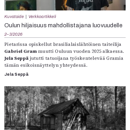
Kuvataide
Verkkoartikkeli
Oulun hiljaisuus mahdollistajana luovuudelle
2–3/2026
Pietarissa opiskellut brasilialaislähtöinen taiteilija
Gabriel Gram
muutti Ouluun vuoden 2025 alkaessa.
Jela Seppä
jututti tatuoijana työskentelevää Gramia
tämän esikoisnäyttelyn yhteydessä.
Jela Seppä