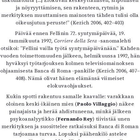
uskomatonta […] Elokuvan keskeyttämisen, silpomisen
ja nöyryyttämisen, sen rakenteen, rytmin ja
merkityksen muuttamisen mainosten tähden tulisi olla
oikeusjutun peruste!” (Kezich 2006, 402–403)
Päivää ennen Fellinin 72. syntymäpäivää, 19.
tammikuuta 1992,
Corriere della Sera
-sanomalehti
otsikoi: ”Fellini vailla työtä syntymäpäivänään.” Kahden
vuoden toimettomuuden jälkeen, helmikuussa 1992, hän
hyväksyi työtarjouksen kolmen televisiomainoksen
ohjaamisesta Banca di Roma -pankille (Kezich 2006, 407–
408). Nämä olivat hänen elämänsä viimeiset
elokuvaohjaukset.
Kukin spotti rakentuu samalle kaavalle: varakkaan
oloinen keski-ikäinen mies (
Paolo Villaggio
) näkee
painajaista ja herää ahdistuneena, minkä jälkeen
psykoanalyytikko (
Fernando Rey
) tiivistää unen
merkityksen ja suosittelee ratkaisuksi Banca di Roman
tarjoamaa turvaa. Lopuksi päähenkilö astelee