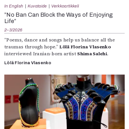
In English
Kuvataide
Verkkoartikkeli
”No Ban Can Block the Ways of Enjoying
Life”
2–3/2026
”Poems, dance and songs help us balance all the
traumas through hope.”
Lölä Florina Vlasenko
interviewed Iranian-born artist
Shima Salehi
.
Lölä Florina Vlasenko