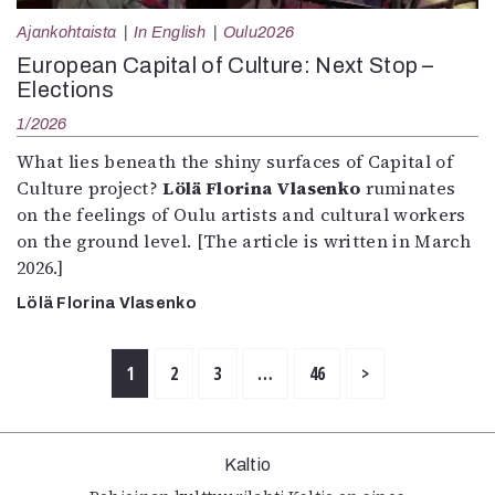
Ajankohtaista
In English
Oulu2026
European Capital of Culture: Next Stop –
Elections
1/2026
What lies beneath the shiny surfaces of Capital of
Culture project?
Lölä Florina Vlasenko
ruminates
on the feelings of Oulu artists and cultural workers
on the ground level. [The article is written in March
2026.]
Lölä Florina Vlasenko
1
2
3
…
46
>
Kaltio