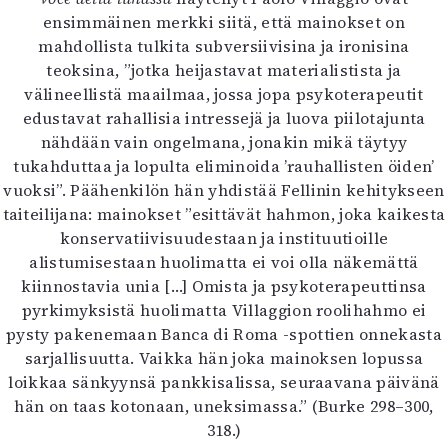
ensimmäinen merkki siitä, että mainokset on
mahdollista tulkita subversiivisina ja ironisina
teoksina, ”jotka heijastavat materialistista ja
välineellistä maailmaa, jossa jopa psykoterapeutit
edustavat rahallisia intressejä ja luova piilotajunta
nähdään vain ongelmana, jonakin mikä täytyy
tukahduttaa ja lopulta eliminoida ’rauhallisten öiden’
vuoksi”. Päähenkilön hän yhdistää Fellinin kehitykseen
taiteilijana: mainokset ”esittävät hahmon, joka kaikesta
konservatiivisuudestaan ja instituutioille
alistumisestaan huolimatta ei voi olla näkemättä
kiinnostavia unia […] Omista ja psykoterapeuttinsa
pyrkimyksistä huolimatta Villaggion roolihahmo ei
pysty pakenemaan Banca di Roma -spottien onnekasta
sarjallisuutta. Vaikka hän joka mainoksen lopussa
loikkaa sänkyynsä pankkisalissa, seuraavana päivänä
hän on taas kotonaan, uneksimassa.” (Burke 298–300,
318.)