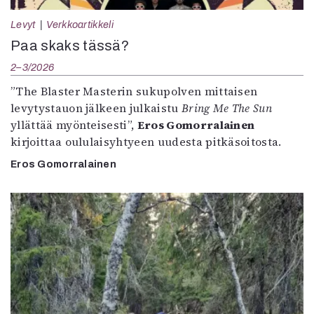
Levyt
Verkkoartikkeli
Paa skaks tässä?
2–3/2026
”The Blaster Masterin sukupolven mittaisen
levytystauon jälkeen julkaistu
Bring Me The Sun
yllättää myönteisesti”,
Eros Gomorralainen
kirjoittaa oululaisyhtyeen uudesta pitkäsoitosta.
Eros Gomorralainen