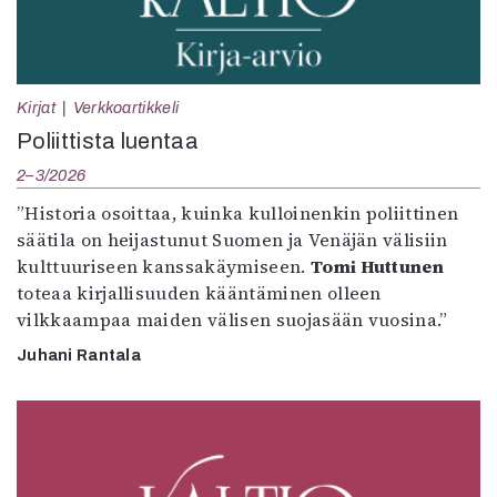
Kirjat
Verkkoartikkeli
Poliittista luentaa
2–3/2026
”Historia osoittaa, kuinka kulloinenkin poliittinen
säätila on heijastunut Suomen ja Venäjän välisiin
kulttuuriseen kanssakäymiseen.
Tomi Huttunen
toteaa kirjallisuuden kääntäminen olleen
vilkkaampaa maiden välisen suojasään vuosina.”
Juhani Rantala