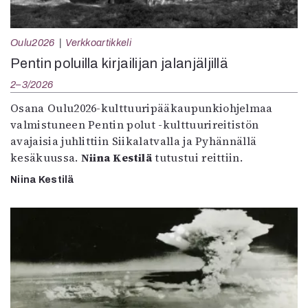
Oulu2026
Verkkoartikkeli
Pentin poluilla kirjailijan jalanjäljillä
2–3/2026
Osana Oulu2026-kulttuuripääkaupunkiohjelmaa
valmistuneen Pentin polut -kulttuurireitistön
avajaisia juhlittiin Siikalatvalla ja Pyhännällä
kesäkuussa.
Niina Kestilä
tutustui reittiin.
Niina Kestilä