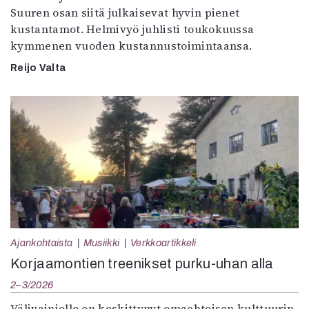
Suuren osan siitä julkaisevat hyvin pienet
kustantamot. Helmivyö juhlisti toukokuussa
kymmenen vuoden kustannustoimintaansa.
Reijo Valta
Ajankohtaista
Musiikki
Verkkoartikkeli
Korjaamontien treenikset purku-uhan alla
2–3/2026
Välivainiolle on keskittynyt omaehtoisen kulttuurin