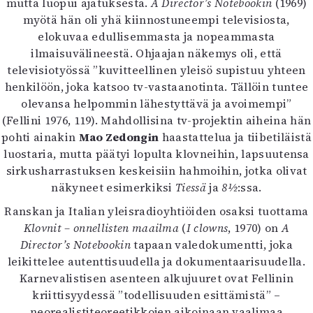
mutta luopui ajatuksesta.
A Director’s Notebookin
(1969)
Mediatiedot
myötä hän oli yhä kiinnostuneempi televisiosta,
Kaltio ry
elokuvaa edullisemmasta ja nopeammasta
ilmaisuvälineestä. Ohjaajan näkemys oli, että
televisiotyössä ”kuvitteellinen yleisö supistuu yhteen
henkilöön, joka katsoo tv-vastaanotinta. Tällöin tuntee
olevansa helpommin lähestyttävä ja avoimempi”
(Fellini 1976, 119). Mahdollisina tv-projektin aiheina hän
pohti ainakin
Mao Zedongin
haastattelua ja tiibetiläistä
luostaria, mutta päätyi lopulta klovneihin, lapsuutensa
sirkusharrastuksen keskeisiin hahmoihin, jotka olivat
näkyneet esimerkiksi
Tiessä
ja
8½
:ssa.
Ranskan ja Italian yleisradioyhtiöiden osaksi tuottama
Klovnit – onnellisten maailma
(
I clowns
, 1970) on
A
Director’s Notebookin
tapaan valedokumentti, joka
leikittelee autenttisuudella ja dokumentaarisuudella.
Karnevalistisen asenteen alkujuuret ovat Fellinin
kriittisyydessä ”todellisuuden esittämistä” –
neorealistiteoreetikkojen aikoinaan vaalimaa