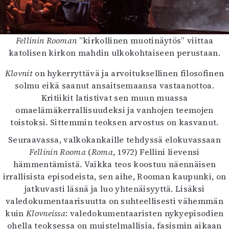
Fellinin Rooman
”kirkollinen muotinäytös” viittaa
katolisen kirkon mahdin ulkokohtaiseen perustaan.
Klovnit
on hykerryttävä ja arvoituksellinen filosofinen
solmu eikä saanut ansaitsemaansa vastaanottoa.
Kritiikit latistivat sen muun muassa
omaelämäkerrallisuudeksi ja vanhojen teemojen
toistoksi. Sittemmin teoksen arvostus on kasvanut.
Seuraavassa, valkokankaille tehdyssä elokuvassaan
Fellinin Rooma
(
Roma
, 1972) Fellini lievensi
hämmentämistä. Vaikka teos koostuu näennäisen
irrallisista episodeista, sen aihe, Rooman kaupunki, on
jatkuvasti läsnä ja luo yhtenäisyyttä. Lisäksi
valedokumentaarisuutta on suhteellisesti vähemmän
kuin
Klovneissa
: valedokumentaaristen nykyepisodien
ohella teoksessa on muistelmallisia, fasismin aikaan