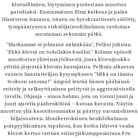
klovnifilmien, löytyminen puolestaan muuttuu
parodiaksi. Ensimmäinen filmi katkeaa ja palaa
illanvieton lomassa, toinen on byrokraattisesti säilötty,
tympääntyneen virkailija(rooli)hahmon vartioima
muutaman sekunnin pätkä.
”Matkamme ei johtanut mihinkään”, Fellini julistaa.
”Ehkä klovni on todellakin kuollut.” Kolmas episodi
muodostuu yhteisnäytöksestä, jossa klovnijoukko
yrittää järjestää klovnin hautajaisia. Fellinin alkaessa
vastata haastattelijan kysymykseen ”Mikä on tämän
teoksen sanoma?” ämpäri lentää hänen päähänsä:
erittely ja selkeyttäminen peittyvät jo aggressiivisella
tavalla. Ohjaaja – ainoa hahmo, jota on voinut juuri ja
juuri ajatella päähenkilönä – katoaa kuvasta. Näytös
muuttuu yhä kaoottisemmaksi ja päättyy surumieliseen
hiljaisuuteen. Monikerroksinen henkilöhahmon
poispyyhkiminen tapahtuu, kun kotiin lähtevä vanha
klovni kertoo tarinan esiintyjäkumppanistaan Fru