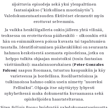
sijoittuvia episodeja sekä yksi ylenpalttinen
fantasiajakso (”kirkollinen muotinäytös”).
Valedokumentaarisuuden fiktiiviset elementit myös
erottuvat selvemmin.
Ja vaikka henkilögalleria onkin jälleen yhtä vilinää,
teoksessa on erotettavissa päähenkilö – olkoonkin että
hän on enimmäkseen poissa kuvasta tai tapahtumien
taustalla. Identifioituminen päähenkilöksi on seurausta
hahmon keskeisestä asemasta episodeissa, jotka on
helppo tulkita ohjaajan muistoiksi (tosin fantasian
värittämiksi): maalaisnuorukainen (
Peter Gonzales
Falcon
) saapuu Roomaan, tutustuu kaupunkiin ja käy
varieteessa ja bordellissa. Rooliluetteloissa ja
tulkinnoissa hahmo onkin usein nimetty ”nuoreksi
Felliniksi”. Ohjaaja itse näyttäytyy lyhyesti
nykyhetkessä muka dokumenttia kuvaamassa sekä
opiskelijoiden haastateltavana.
Siten
Fellinin Rooma
hyödyntää valedokumentaarisuutta