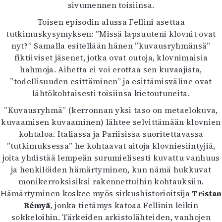
sivumennen toisiinsa.
Toisen episodin alussa Fellini asettaa
tutkimuskysymyksen: ”Missä lapsuuteni klovnit ovat
nyt?” Samalla esitellään hänen ”kuvausryhmänsä”
fiktiiviset jäsenet, jotka ovat outoja, klovnimaisia
hahmoja. Aihetta ei voi erottaa sen kuvaajista,
”todellisuuden esittäminen” ja esittämisväline ovat
lähtökohtaisesti toisiinsa kietoutuneita.
”Kuvausryhmä” (kerronnan yksi taso on metaelokuva,
kuvaamisen kuvaaminen) lähtee selvittämään klovnien
kohtaloa. Italiassa ja Pariisissa suoritettavassa
”tutkimuksessa” he kohtaavat aitoja klovniesiintyjiä,
joita yhdistää lempeän surumielisesti kuvattu vanhuus
ja henkilöiden hämärtyminen, kun nämä hukkuvat
monikerroksisiksi rakennettuihin kohtauksiin.
Hämärtyminen koskee myös sirkushistorioitsija
Tristan
Rémyä
, jonka tietämys katoaa Fellinin leikin
sokkeloihin. Tärkeiden arkistolähteiden, vanhojen