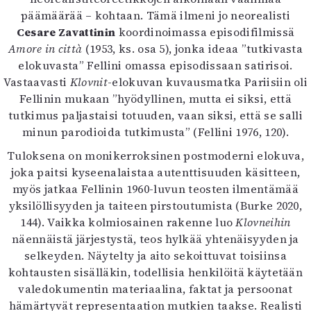
päämäärää – kohtaan. Tämä ilmeni jo neorealisti
Cesare Zavattinin
koordinoimassa episodifilmissä
Amore in città
(1953, ks. osa 5), jonka ideaa ”tutkivasta
elokuvasta” Fellini omassa episodissaan satirisoi.
Vastaavasti
Klovnit
-elokuvan kuvausmatka Pariisiin oli
Fellinin mukaan ”hyödyllinen, mutta ei siksi, että
tutkimus paljastaisi totuuden, vaan siksi, että se salli
minun parodioida tutkimusta” (Fellini 1976, 120).
Tuloksena on monikerroksinen postmoderni elokuva,
joka paitsi kyseenalaistaa autenttisuuden käsitteen,
myös jatkaa Fellinin 1960-luvun teosten ilmentämää
yksilöllisyyden ja taiteen pirstoutumista (Burke 2020,
144). Vaikka kolmiosainen rakenne luo
Klovneihin
näennäistä järjestystä, teos hylkää yhtenäisyyden ja
selkeyden. Näytelty ja aito sekoittuvat toisiinsa
kohtausten sisälläkin, todellisia henkilöitä käytetään
valedokumentin materiaalina, faktat ja persoonat
hämärtyvät representaation mutkien taakse. Realisti