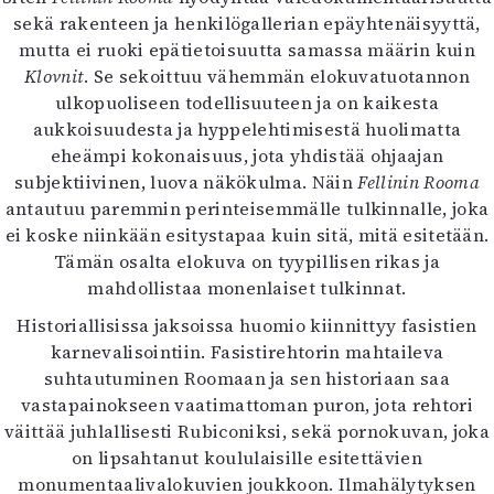
sekä rakenteen ja henkilögallerian epäyhtenäisyyttä,
mutta ei ruoki epätietoisuutta samassa määrin kuin
Klovnit
. Se sekoittuu vähemmän elokuvatuotannon
ulkopuoliseen todellisuuteen ja on kaikesta
aukkoisuudesta ja hyppelehtimisestä huolimatta
eheämpi kokonaisuus, jota yhdistää ohjaajan
subjektiivinen, luova näkökulma. Näin
Fellinin Rooma
antautuu paremmin perinteisemmälle tulkinnalle, joka
ei koske niinkään esitystapaa kuin sitä, mitä esitetään.
Tämän osalta elokuva on tyypillisen rikas ja
mahdollistaa monenlaiset tulkinnat.
Historiallisissa jaksoissa huomio kiinnittyy fasistien
karnevalisointiin. Fasistirehtorin mahtaileva
suhtautuminen Roomaan ja sen historiaan saa
vastapainokseen vaatimattoman puron, jota rehtori
väittää juhlallisesti Rubiconiksi, sekä pornokuvan, joka
on lipsahtanut koululaisille esitettävien
monumentaalivalokuvien joukkoon. Ilmahälytyksen