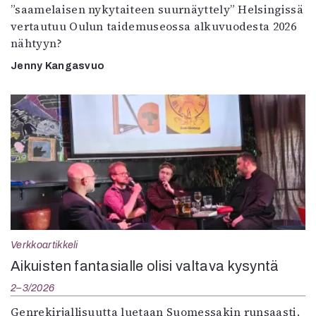
”saamelaisen nykytaiteen suurnäyttely” Helsingissä
vertautuu Oulun taidemuseossa alkuvuodesta 2026
nähtyyn?
Jenny Kangasvuo
Verkkoartikkeli
Aikuisten fantasialle olisi valtava kysyntä
2–3/2026
Genrekirjallisuutta luetaan Suomessakin runsaasti.