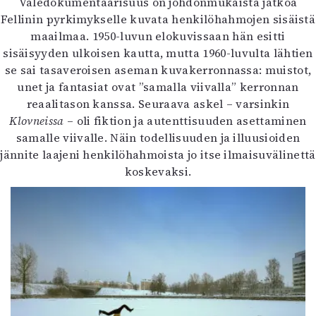
Valedokumentaarisuus on johdonmukaista jatkoa
Fellinin pyrkimykselle kuvata henkilöhahmojen sisäistä
maailmaa. 1950-luvun elokuvissaan hän esitti
sisäisyyden ulkoisen kautta, mutta 1960-luvulta lähtien
se sai tasaveroisen aseman kuvakerronnassa: muistot,
unet ja fantasiat ovat ”samalla viivalla” kerronnan
reaalitason kanssa. Seuraava askel – varsinkin
Klovneissa
– oli fiktion ja autenttisuuden asettaminen
samalle viivalle. Näin todellisuuden ja illuusioiden
jännite laajeni henkilöhahmoista jo itse ilmaisuvälinettä
koskevaksi.