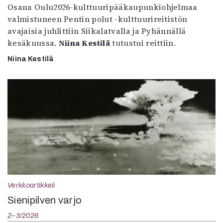
Osana Oulu2026-kulttuuripääkaupunkiohjelmaa
valmistuneen Pentin polut -kulttuurireitistön
avajaisia juhlittiin Siikalatvalla ja Pyhännällä
kesäkuussa.
Niina Kestilä
tutustui reittiin.
Niina Kestilä
Verkkoartikkeli
Sienipilven varjo
2–3/2026