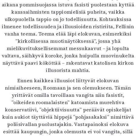
aikana pommisuojassa istuva fasisti puolestaan kyttää
kanssaihmisten tappiomielisiä puheita, vaikka
ulkopuolella tappio on jo todellisuutta. Kohtauksissa
ilmenee todellisuuden ja illuusioiden ristiriita, Fellinin
vanha teema. Teema elää läpi elokuvan, esimerkiksi
”kirkollisessa muotinäytöksessä”, jossa yhä
mielikuvituksellisemmat messukaavut – ja lopulta
valtava, säihkyvä koroke, jonka huipulla muovinukelta
näyttävä paavi kököttää – rakentavat katolisen kirkon
illusorista mahtia.
Ennen kaikkea illuusiot liittyvät elokuvan
nimiaiheeseen, Roomaan ja sen olemukseen. Tämän
yrittävät omilla tavoillaan vangita niin fasistit,
”oikeiden roomalaisten” katoamista murehtiva
konservatiivi, ”objektiivisuutta” peräävät opiskelijat
kuin aukiot täyttäviä hippejä ”pohjasakaksi” nimittävä
poliisivallan puolustajakin. Vastapainoksi elokuva
esittää kaupungin, jonka olemusta ei voi vangita, sillä