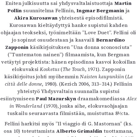
Kirjat
Eniten julkisuutta sai yhdysvaltalaistuottaja
Martin
In English
Pollin
suunnitelma Fellinin,
Ingmar Bergmanin
ja
Esitystaide
Akira Kurosawan
yhteisestä episodifilmistä.
Arkisto
Kurosawan kieltäydyttyä hanke supistui kahden
ohjaajan teokseksi, työnimeltään ”Love Duet”. Fellini oli
jo sopinut osuudestaan ja kaavaili
Bernardino
Lehdet
Zapponin
käsikirjoituksen ”Una donna sconosciuta”
4/2026
(”Tuntematon nainen”) filmaamista, kun Bergman
2–3/2026
vetäytyi projektista: hänen episodinsa kasvoi kokoillan
1/2026
elokuvaksi
Kosketus
(
The Touch
, 1971). Zapponin
6/2025
käsikirjoitus johti myöhemmin
Naisten kaupunkiin
(
La
5/2025 saame
città delle donne
, 1980). (Kezich 2006, 313–314.) Fellinin
5/2025
yhteistyö Yhdysvaltain suunnalla supistui
Lehtiarkisto
esiintymiseen
Paul Mazurskyn
draamakomediassa
Alex
in Wonderland
(1970), jonka aihe, elokuvaohjaajan
Info
tuskailu seuraavasta filmistään, muistuttaa 8½:ta.
Tilaus ja irtonumerot
Fellini harkitsi myös ”Il viaggio di G. Mastornan” (ks.
Yhteistyössä
osa 10) toteuttamista
Alberto Grimaldin
tuottamana,
Toimitus