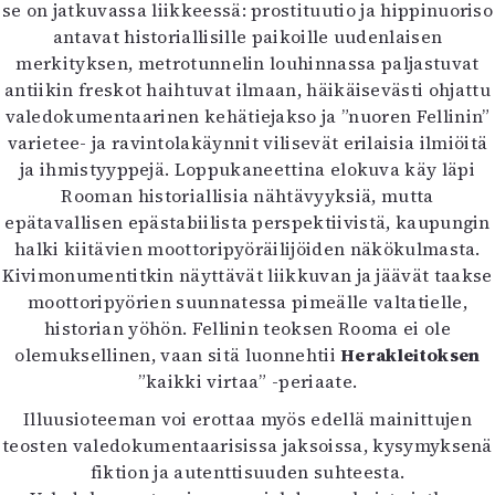
se on jatkuvassa liikkeessä: prostituutio ja hippinuoriso
antavat historiallisille paikoille uudenlaisen
merkityksen, metrotunnelin louhinnassa paljastuvat
antiikin freskot haihtuvat ilmaan, häikäisevästi ohjattu
valedokumentaarinen kehätiejakso ja ”nuoren Fellinin”
varietee- ja ravintolakäynnit vilisevät erilaisia ilmiöitä
ja ihmistyyppejä. Loppukaneettina elokuva käy läpi
Rooman historiallisia nähtävyyksiä, mutta
epätavallisen epästabiilista perspektiivistä, kaupungin
halki kiitävien moottoripyöräilijöiden näkökulmasta.
Kivimonumentitkin näyttävät liikkuvan ja jäävät taakse
moottoripyörien suunnatessa pimeälle valtatielle,
historian yöhön. Fellinin teoksen Rooma ei ole
olemuksellinen, vaan sitä luonnehtii
Herakleitoksen
”kaikki virtaa” -periaate.
Illuusioteeman voi erottaa myös edellä mainittujen
teosten valedokumentaarisissa jaksoissa, kysymyksenä
fiktion ja autenttisuuden suhteesta.