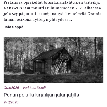
Pietarissa opiskellut brasilialaislähtöinen taiteilija
Gabriel Gram
muutti Ouluun vuoden 2025 alkaessa.
Jela Seppä
jututti tatuoijana työskentelevää Gramia
tämän esikoisnäyttelyn yhteydessä.
Jela Seppä
Oulu2026
Verkkoartikkeli
Pentin poluilla kirjailijan jalanjäljillä
2–3/2026