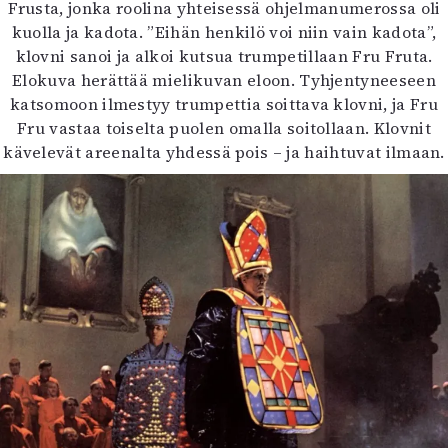
Frusta, jonka roolina yhteisessä ohjelmanumerossa oli
kuolla ja kadota. ”Eihän henkilö voi niin vain kadota”,
klovni sanoi ja alkoi kutsua trumpetillaan Fru Fruta.
Elokuva herättää mielikuvan eloon. Tyhjentyneeseen
katsomoon ilmestyy trumpettia soittava klovni, ja Fru
Fru vastaa toiselta puolen omalla soitollaan. Klovnit
kävelevät areenalta yhdessä pois – ja haihtuvat ilmaan.