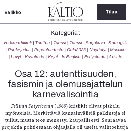
Tilaa
Valikko
Sulje
Kategoriat
Kategoriat
Verkkoartikkeli
Verkkoartikkeli
Teatteri
Tanssi
Tanssi
Sarjakuva
Sámegillii
Teatteri
Pääkirjoitus
Paperilehdestä
Oulu2026
Näyttelyt
Musiikki
Tanssi
Levyt
Kuvataide
Kirjat
In English
Esitystaide
Arkisto
Tanssi
Sarjakuva
Osa 12: autenttisuuden,
Sámegillii
fasismin ja olemusajattelun
Pääkirjoitus
Paperilehdestä
karnevalisointia
Oulu2026
Näyttelyt
Fellinin Satyriconin
(1969) kritiikit olivat pitkälti
Musiikki
myönteisiä. Merkittäviä kansainvälisiä palkintoja ei
Levyt
tullut, mutta teos menestyi kaupallisesti. Seuraavaa
Kuvataide
projektia pohtiessaan ohjaajalla oli useita vaihtoehtoja.