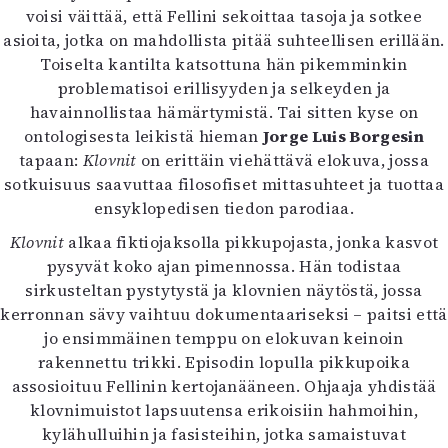
voisi väittää, että Fellini sekoittaa tasoja ja sotkee
asioita, jotka on mahdollista pitää suhteellisen erillään.
Toiselta kantilta katsottuna hän pikemminkin
problematisoi erillisyyden ja selkeyden ja
havainnollistaa hämärtymistä. Tai sitten kyse on
ontologisesta leikistä hieman
Jorge Luis Borgesin
tapaan:
Klovnit
on erittäin viehättävä elokuva, jossa
sotkuisuus saavuttaa filosofiset mittasuhteet ja tuottaa
ensyklopedisen tiedon parodiaa.
Klovnit
alkaa fiktiojaksolla pikkupojasta, jonka kasvot
pysyvät koko ajan pimennossa. Hän todistaa
sirkusteltan pystytystä ja klovnien näytöstä, jossa
kerronnan sävy vaihtuu dokumentaariseksi – paitsi että
jo ensimmäinen temppu on elokuvan keinoin
rakennettu trikki. Episodin lopulla pikkupoika
assosioituu Fellinin kertojanääneen. Ohjaaja yhdistää
klovnimuistot lapsuutensa erikoisiin hahmoihin,
kylähulluihin ja fasisteihin, jotka samaistuvat