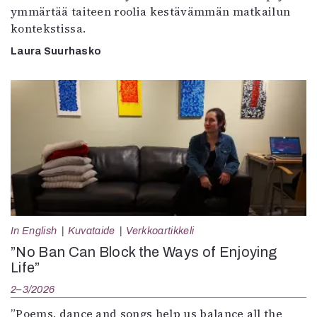
ymmärtää taiteen roolia kestävämmän matkailun
kontekstissa.
Laura Suurhasko
In English
Kuvataide
Verkkoartikkeli
”No Ban Can Block the Ways of Enjoying
Life”
2–3/2026
”Poems, dance and songs help us balance all the