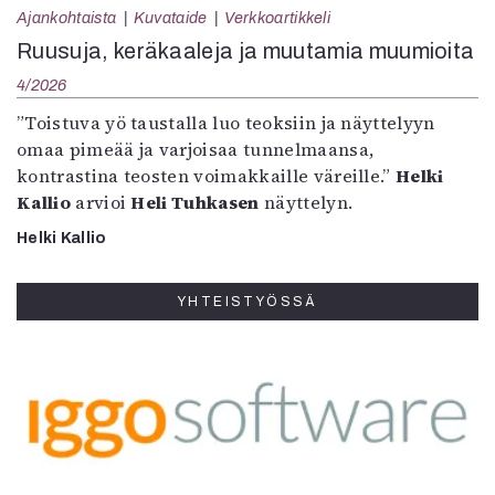
Ajankohtaista
Kuvataide
Verkkoartikkeli
Ruusuja, keräkaaleja ja muutamia muumioita
4/2026
”Toistuva yö taustalla luo teoksiin ja näyttelyyn
omaa pimeää ja varjoisaa tunnelmaansa,
kontrastina teosten voimakkaille väreille.”
Helki
Kallio
arvioi
Heli Tuhkasen
näyttelyn.
Helki Kallio
YHTEISTYÖSSÄ