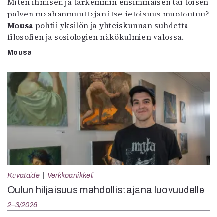
Miten ihmisen ja tarkemmin ensimmäisen tai toisen
polven maahanmuuttajan itsetietoisuus muotoutuu?
Mousa
pohtii yksilön ja yhteiskunnan suhdetta
filosofien ja sosiologien näkökulmien valossa.
Mousa
Kuvataide
Verkkoartikkeli
Oulun hiljaisuus mahdollistajana luovuudelle
2–3/2026