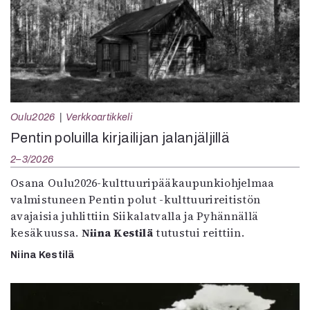
Oulu2026
Verkkoartikkeli
Pentin poluilla kirjailijan jalanjäljillä
2–3/2026
Osana Oulu2026-kulttuuripääkaupunkiohjelmaa
valmistuneen Pentin polut -kulttuurireitistön
avajaisia juhlittiin Siikalatvalla ja Pyhännällä
kesäkuussa.
Niina Kestilä
tutustui reittiin.
Niina Kestilä