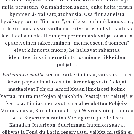
Mediatiedot
millä perustein. On mahdoton sanoa, onko heitä joitain
Kaltio ry
kymmeniä- vai satojatuhansia. Osa fintiaaneista
hyväksyy sanan ”fintiaani”, osalle se on haukkumasana,
joillekin taas täysin vailla merkitystä. Virallista statusta
käsitteellä ei ole. Heimojen perimmäistavat ja toisaalta
epätoivoinen takertuminen ”menneeseen Suomeen”
eivät kiinnosta nuoria; he haluavat rakentaa
identiteettinsä internetin tarjoamien virikkeiden
pohjalta.
Fintiaanien mailla
kertoo kaikesta tästä, vaikkakaan ei
kovin järjestelmällisesti tai kronologisesti. Tekijät
matkasivat Pohjois-Amerikkaan ilmeisesti kolme
kertaa, mutta matkojen ajankohtia, kestoja tai reittejä ei
kerrota. Fintiaanien asuttama alue ulottuu Pohjois-
Minnesotasta, Kanadan rajalta yli Wisconsinin ja seuraa
Lake Superiorin rantaa Michiganiin ja edelleen
Kanadan Ontarioon. Suurimman huomion saavat
ojibwat ja Fond du Lacin reservaatti, vaikka mistään ei