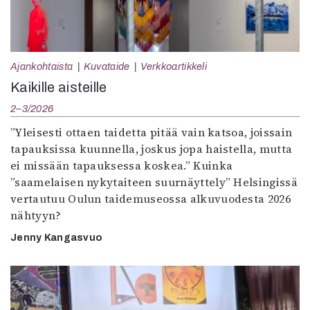
Ajankohtaista
Kuvataide
Verkkoartikkeli
Kaikille aisteille
2–3/2026
”Yleisesti ottaen taidetta pitää vain katsoa, joissain
tapauksissa kuunnella, joskus jopa haistella, mutta
ei missään tapauksessa koskea.” Kuinka
”saamelaisen nykytaiteen suurnäyttely” Helsingissä
vertautuu Oulun taidemuseossa alkuvuodesta 2026
nähtyyn?
Jenny Kangasvuo