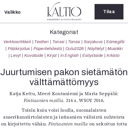
Tilaa
Valikko
Sulje
Kategoriat
Kategoriat
Verkkoartikkeli
Verkkoartikkeli
Teatteri
Tanssi
Tanssi
Sarjakuva
Sámegillii
Teatteri
Pääkirjoitus
Paperilehdestä
Oulu2026
Näyttelyt
Musiikki
Tanssi
Levyt
Kuvataide
Kirjat
In English
Esitystaide
Arkisto
Tanssi
Sarjakuva
Juurtumisen pakon sietämätön
Sámegillii
välttämättömyys
Pääkirjoitus
Paperilehdestä
Katja Kettu, Meeri Koutaniemi ja Maria Seppälä:
Oulu2026
Fintiaanien mailla
. 316 s. WSOY 2016.
Näyttelyt
Musiikki
Toisin kuin voisi luulla, suomalaisten
Levyt
amerikansiirtolaisten ja intiaanien välisistä suhteista
Kuvataide
on kirjoitettu vähän.
Fintiaanien mailla
on sekoitus totta