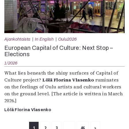
Ajankohtaista
In English
Oulu2026
European Capital of Culture: Next Stop –
Elections
1/2026
What lies beneath the shiny surfaces of Capital of
Culture project?
Lölä Florina Vlasenko
ruminates
on the feelings of Oulu artists and cultural workers
on the ground level. [The article is written in March
2026.]
Lölä Florina Vlasenko
1
2
3
…
46
>