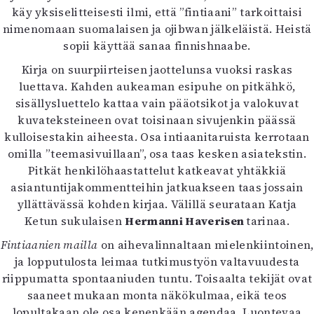
käy yksiselitteisesti ilmi, että ”fintiaani” tarkoittaisi
nimenomaan suomalaisen ja ojibwan jälkeläistä. Heistä
sopii käyttää sanaa finnishnaabe.
Kirja on suurpiirteisen jaottelunsa vuoksi raskas
luettava. Kahden aukeaman esipuhe on pitkähkö,
sisällysluettelo kattaa vain pääotsikot ja valokuvat
kuvateksteineen ovat toisinaan sivujenkin päässä
kulloisestakin aiheesta. Osa intiaanitaruista kerrotaan
omilla ”teemasivuillaan”, osa taas kesken asiatekstin.
Pitkät henkilöhaastattelut katkeavat yhtäkkiä
asiantuntijakommentteihin jatkuakseen taas jossain
yllättävässä kohden kirjaa. Välillä seurataan Katja
Ketun sukulaisen
Hermanni Haverisen
tarinaa.
Fintiaanien mailla
on aihevalinnaltaan mielenkiintoinen,
ja lopputulosta leimaa tutkimustyön valtavuudesta
riippumatta spontaaniuden tuntu. Toisaalta tekijät ovat
saaneet mukaan monta näkökulmaa, eikä teos
lopultakaan ole osa kenenkään agendaa. Luontevaa