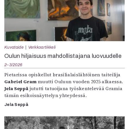
Kuvataide
Verkkoartikkeli
Oulun hiljaisuus mahdollistajana luovuudelle
2–3/2026
Pietarissa opiskellut brasilialaislähtöinen taiteilija
Gabriel Gram
muutti Ouluun vuoden 2025 alkaessa.
Jela Seppä
jututti tatuoijana työskentelevää Gramia
tämän esikoisnäyttelyn yhteydessä.
Jela Seppä