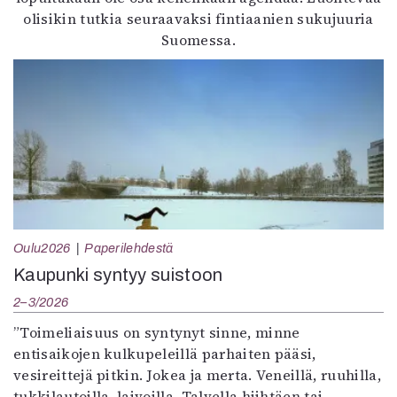
olisikin tutkia seuraavaksi fintiaanien sukujuuria
Suomessa.
Oulu2026
Paperilehdestä
Kaupunki syntyy suistoon
2–3/2026
”Toimeliaisuus on syntynyt sinne, minne
entisaikojen kulkupeleillä parhaiten pääsi,
vesireittejä pitkin. Jokea ja merta. Veneillä, ruuhilla,
tukkilautoilla, laivoilla. Talvella hiihtäen tai