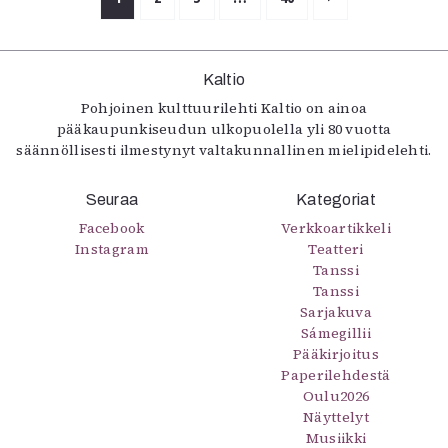
Kaltio
Pohjoinen kulttuurilehti Kaltio on ainoa
pääkaupunkiseudun ulkopuolella yli 80 vuotta
säännöllisesti ilmestynyt valtakunnallinen mielipidelehti.
Seuraa
Kategoriat
Facebook
Verkkoartikkeli
Instagram
Teatteri
Tanssi
Tanssi
Sarjakuva
Sámegillii
Pääkirjoitus
Paperilehdestä
Oulu2026
Näyttelyt
Musiikki