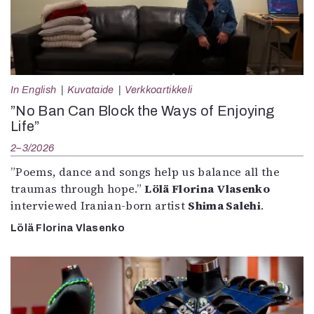
In English
Kuvataide
Verkkoartikkeli
”No Ban Can Block the Ways of Enjoying
Life”
2–3/2026
”Poems, dance and songs help us balance all the
traumas through hope.”
Lölä Florina Vlasenko
interviewed Iranian-born artist
Shima Salehi
.
Lölä Florina Vlasenko