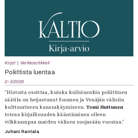
Kirjat
Verkkoartikkeli
Poliittista luentaa
2–3/2026
”Historia osoittaa, kuinka kulloinenkin poliittinen
säätila on heijastunut Suomen ja Venäjän välisiin
kulttuuriseen kanssakäymiseen.
Tomi Huttunen
toteaa kirjallisuuden kääntäminen olleen
vilkkaampaa maiden välisen suojasään vuosina.”
Juhani Rantala