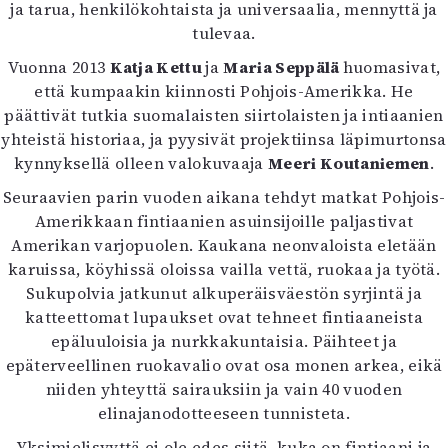
Kirjat
ja tarua, henkilökohtaista ja universaalia, mennyttä ja
In English
tulevaa.
Esitystaide
Vuonna 2013
Katja Kettu
ja
Maria Seppälä
huomasivat,
Arkisto
että kumpaakin kiinnosti Pohjois-Amerikka. He
päättivät tutkia suomalaisten siirtolaisten ja intiaanien
Lehdet
yhteistä historiaa, ja pyysivät projektiinsa läpimurtonsa
kynnyksellä olleen valokuvaaja
Meeri Koutaniemen
.
4/2026
2–3/2026
Seuraavien parin vuoden aikana tehdyt matkat Pohjois-
1/2026
Amerikkaan fintiaanien asuinsijoille paljastivat
6/2025
Amerikan varjopuolen. Kaukana neonvaloista eletään
5/2025 saame
karuissa, köyhissä oloissa vailla vettä, ruokaa ja työtä.
5/2025
Sukupolvia jatkunut alkuperäisväestön syrjintä ja
Lehtiarkisto
katteettomat lupaukset ovat tehneet fintiaaneista
epäluuloisia ja nurkkakuntaisia. Päihteet ja
Info
epäterveellinen ruokavalio ovat osa monen arkea, eikä
niiden yhteyttä sairauksiin ja vain 40 vuoden
Tilaus ja irtonumerot
elinajanodotteeseen tunnisteta.
Yhteistyössä
Toimitus
Yksimielisyyttä ei ole edes siitä, kuka on fintiaani ja