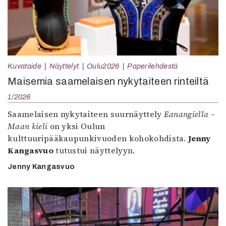
Kuvataide
Näyttelyt
Oulu2026
Paperilehdestä
Maisemia saamelaisen nykytaiteen rinteiltä
1/2026
Saamelaisen nykytaiteen suurnäyttely
Eanangiella –
Maan kieli
on yksi Oulun
kulttuuripääkaupunkivuoden kohokohdista.
Jenny
Kangasvuo
tutustui näyttelyyn.
Jenny Kangasvuo