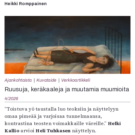
Heikki Romppainen
Ajankohtaista
Kuvataide
Verkkoartikkeli
Ruusuja, keräkaaleja ja muutamia muumioita
4/2026
”Toistuva yö taustalla luo teoksiin ja näyttelyyn
omaa pimeää ja varjoisaa tunnelmaansa,
kontrastina teosten voimakkaille väreille.”
Helki
Kallio
arvioi
Heli Tuhkasen
näyttelyn.