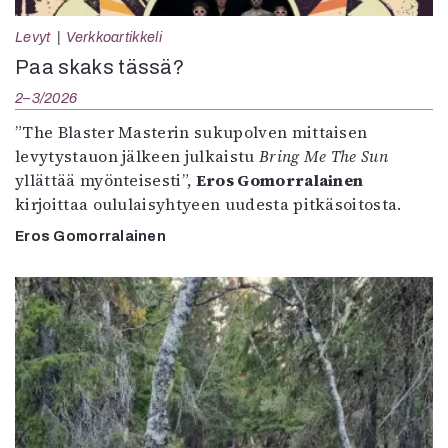
Levyt
Verkkoartikkeli
Paa skaks tässä?
2–3/2026
”The Blaster Masterin sukupolven mittaisen
levytystauon jälkeen julkaistu
Bring Me The Sun
yllättää myönteisesti”,
Eros Gomorralainen
kirjoittaa oululaisyhtyeen uudesta pitkäsoitosta.
Eros Gomorralainen