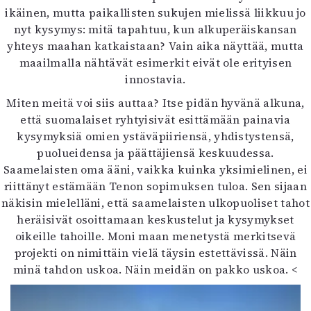
ikäinen, mutta paikallisten sukujen mielissä liikkuu jo
nyt kysymys: mitä tapahtuu, kun alkuperäiskansan
yhteys maahan katkaistaan? Vain aika näyttää, mutta
maailmalla nähtävät esimerkit eivät ole erityisen
innostavia.
Miten meitä voi siis auttaa? Itse pidän hyvänä alkuna,
että suomalaiset ryhtyisivät esittämään painavia
kysymyksiä omien ystäväpiiriensä, yhdistystensä,
puolueidensa ja päättäjiensä keskuudessa.
Saamelaisten oma ääni, vaikka kuinka yksimielinen, ei
riittänyt estämään Tenon sopimuksen tuloa. Sen sijaan
näkisin mielelläni, että saamelaisten ulkopuoliset tahot
heräisivät osoittamaan keskustelut ja kysymykset
oikeille tahoille. Moni maan menetystä merkitsevä
projekti on nimittäin vielä täysin estettävissä. Näin
minä tahdon uskoa. Näin meidän on pakko uskoa.
<