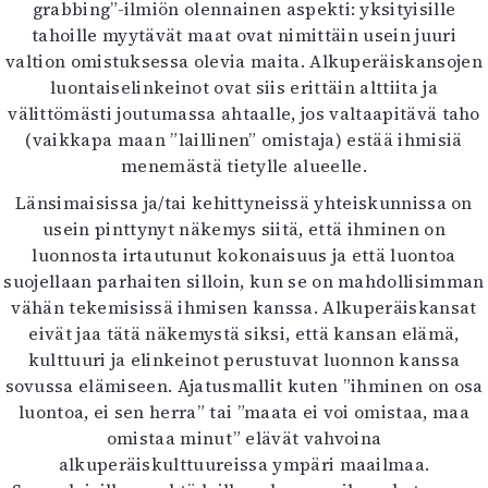
grabbing”-ilmiön olennainen aspekti: yksityisille
Mediatiedot
tahoille myytävät maat ovat nimittäin usein juuri
Kaltio ry
valtion omistuksessa olevia maita. Alkuperäiskansojen
luontaiselinkeinot ovat siis erittäin alttiita ja
välittömästi joutumassa ahtaalle, jos valtaapitävä taho
(vaikkapa maan ”laillinen” omistaja) estää ihmisiä
menemästä tietylle alueelle.
Länsimaisissa ja/tai kehittyneissä yhteiskunnissa on
usein pinttynyt näkemys siitä, että ihminen on
luonnosta irtautunut kokonaisuus ja että luontoa
suojellaan parhaiten silloin, kun se on mahdollisimman
vähän tekemisissä ihmisen kanssa. Alkuperäiskansat
eivät jaa tätä näkemystä siksi, että kansan elämä,
kulttuuri ja elinkeinot perustuvat luonnon kanssa
sovussa elämiseen. Ajatusmallit kuten ”ihminen on osa
luontoa, ei sen herra” tai ”maata ei voi omistaa, maa
omistaa minut” elävät vahvoina
alkuperäiskulttuureissa ympäri maailmaa.