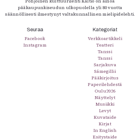
Pohjoinen kulttuurilehti Kaltio on ainoa
pääkaupunkiseudun ulkopuolella yli 80 vuotta
säännöllisesti ilmestynyt valtakunnallinen mielipidelehti.
Seuraa
Kategoriat
Facebook
Verkkoartikkeli
Instagram
Teatteri
Tanssi
Tanssi
Sarjakuva
Sámegillii
Pääkirjoitus
Paperilehdestä
Oulu2026
Näyttelyt
Musiikki
Levyt
Kuvataide
Kirjat
In English
Esitystaide