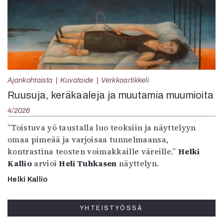
Ajankohtaista
Kuvataide
Verkkoartikkeli
Ruusuja, keräkaaleja ja muutamia muumioita
4/2026
”Toistuva yö taustalla luo teoksiin ja näyttelyyn
omaa pimeää ja varjoisaa tunnelmaansa,
kontrastina teosten voimakkaille väreille.”
Helki
Kallio
arvioi
Heli Tuhkasen
näyttelyn.
Helki Kallio
YHTEISTYÖSSÄ