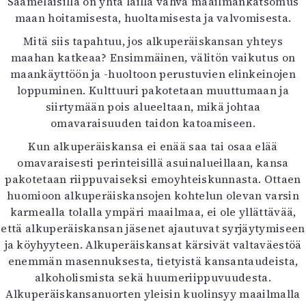
Saamelaisilla on yhtä lailla vahva maailmankatsomus
maan hoitamisesta, huoltamisesta ja valvomisesta.
Mitä siis tapahtuu, jos alkuperäiskansan yhteys
maahan katkeaa? Ensimmäinen, välitön vaikutus on
maankäyttöön ja -huoltoon perustuvien elinkeinojen
loppuminen. Kulttuuri pakotetaan muuttumaan ja
siirtymään pois alueeltaan, mikä johtaa
omavaraisuuden taidon katoamiseen.
Kun alkuperäiskansa ei enää saa tai osaa elää
omavaraisesti perinteisillä asuinalueillaan, kansa
pakotetaan riippuvaiseksi emoyhteiskunnasta. Ottaen
huomioon alkuperäiskansojen kohtelun olevan varsin
karmealla tolalla ympäri maailmaa, ei ole yllättävää,
että alkuperäiskansan jäsenet ajautuvat syrjäytymiseen
ja köyhyyteen. Alkuperäiskansat kärsivät valtaväestöä
enemmän masennuksesta, tietyistä kansantaudeista,
alkoholismista sekä huumeriippuvuudesta.
Alkuperäiskansanuorten yleisin kuolinsyy maailmalla