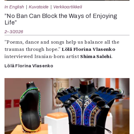
In English
Kuvataide
Verkkoartikkeli
”No Ban Can Block the Ways of Enjoying
Life”
2–3/2026
”Poems, dance and songs help us balance all the
traumas through hope.”
Lölä Florina Vlasenko
interviewed Iranian-born artist
Shima Salehi
.
Lölä Florina Vlasenko