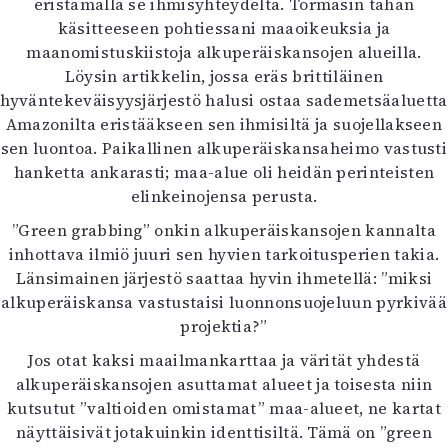
eristämällä se ihmisyhteydeltä. Törmäsin tähän
Kirjat
käsitteeseen pohtiessani maaoikeuksia ja
In English
maanomistuskiistoja alkuperäiskansojen alueilla.
Esitystaide
Löysin artikkelin, jossa eräs brittiläinen
Arkisto
hyväntekeväisyysjärjestö halusi ostaa sademetsäaluetta
Amazonilta eristääkseen sen ihmisiltä ja suojellakseen
Lehdet
sen luontoa. Paikallinen alkuperäiskansaheimo vastusti
4/2026
hanketta ankarasti; maa-alue oli heidän perinteisten
2–3/2026
elinkeinojensa perusta.
1/2026
”Green grabbing” onkin alkuperäiskansojen kannalta
6/2025
inhottava ilmiö juuri sen hyvien tarkoitusperien takia.
5/2025 saame
Länsimainen järjestö saattaa hyvin ihmetellä: ”miksi
5/2025
alkuperäiskansa vastustaisi luonnonsuojeluun pyrkivää
Lehtiarkisto
projektia?”
Jos otat kaksi maailmankarttaa ja värität yhdestä
Info
alkuperäiskansojen asuttamat alueet ja toisesta niin
Tilaus ja irtonumerot
kutsutut ”valtioiden omistamat” maa-alueet, ne kartat
Yhteistyössä
näyttäisivät jotakuinkin identtisiltä. Tämä on ”green
Toimitus