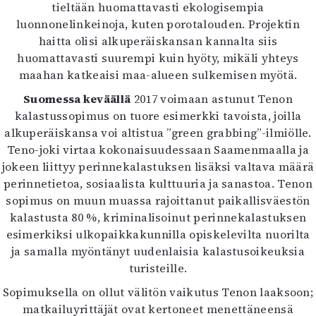
tieltään huomattavasti ekologisempia
luonnonelinkeinoja, kuten porotalouden. Projektin
haitta olisi alkuperäiskansan kannalta siis
huomattavasti suurempi kuin hyöty, mikäli yhteys
maahan katkeaisi maa-alueen sulkemisen myötä.
Suomessa keväällä
2017 voimaan astunut Tenon
kalastussopimus on tuore esimerkki tavoista, joilla
alkuperäiskansa voi altistua ”green grabbing”-ilmiölle.
Teno-joki virtaa kokonaisuudessaan Saamenmaalla ja
jokeen liittyy perinnekalastuksen lisäksi valtava määrä
perinnetietoa, sosiaalista kulttuuria ja sanastoa. Tenon
sopimus on muun muassa rajoittanut paikallisväestön
kalastusta 80 %, kriminalisoinut perinnekalastuksen
esimerkiksi ulkopaikkakunnilla opiskelevilta nuorilta
ja samalla myöntänyt uudenlaisia kalastusoikeuksia
turisteille.
Sopimuksella on ollut välitön vaikutus Tenon laaksoon;
matkailuyrittäjät ovat kertoneet menettäneensä