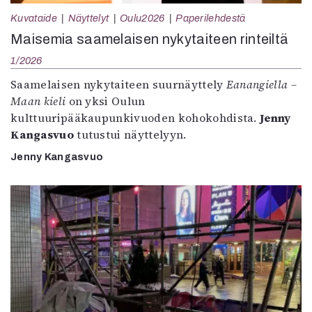
Kuvataide
Näyttelyt
Oulu2026
Paperilehdestä
Maisemia saamelaisen nykytaiteen rinteiltä
1/2026
Saamelaisen nykytaiteen suurnäyttely
Eanangiella –
Maan kieli
on yksi Oulun
kulttuuripääkaupunkivuoden kohokohdista.
Jenny
Kangasvuo
tutustui näyttelyyn.
Jenny Kangasvuo