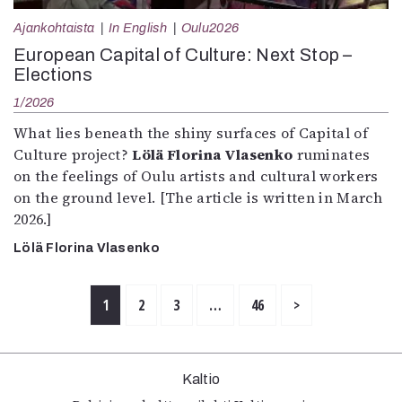
Ajankohtaista
In English
Oulu2026
European Capital of Culture: Next Stop –
Elections
1/2026
What lies beneath the shiny surfaces of Capital of
Culture project?
Lölä Florina Vlasenko
ruminates
on the feelings of Oulu artists and cultural workers
on the ground level. [The article is written in March
2026.]
Lölä Florina Vlasenko
1
2
3
…
46
>
Kaltio