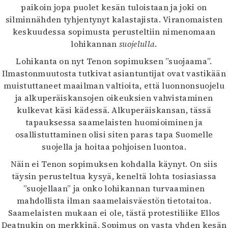
paikoin jopa puolet kesän tuloistaan ja joki on
silminnähden tyhjentynyt kalastajista. Viranomaisten
keskuudessa sopimusta perusteltiin nimenomaan
lohikannan
suojelulla
.
Lohikanta on nyt Tenon sopimuksen ”suojaama”.
Ilmastonmuutosta tutkivat asiantuntijat ovat vastikään
muistuttaneet maailman valtioita, että luonnonsuojelu
ja alkuperäiskansojen oikeuksien vahvistaminen
kulkevat käsi kädessä. Alkuperäiskansan, tässä
tapauksessa saamelaisten huomioiminen ja
osallistuttaminen olisi siten paras tapa Suomelle
suojella ja hoitaa pohjoisen luontoa.
Näin ei Tenon sopimuksen kohdalla käynyt. On siis
täysin perusteltua kysyä, keneltä lohta tosiasiassa
”suojellaan” ja onko lohikannan turvaaminen
mahdollista ilman saamelaisväestön tietotaitoa.
Saamelaisten mukaan ei ole, tästä protestiliike Ellos
Deatnukin on merkkinä. Sopimus on vasta yhden kesän