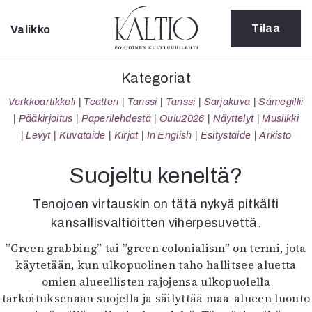
Tilaa
Valikko
Sulje
Kategoriat
Kategoriat
Verkkoartikkeli
Verkkoartikkeli
Teatteri
Tanssi
Tanssi
Sarjakuva
Sámegillii
Teatteri
Pääkirjoitus
Paperilehdestä
Oulu2026
Näyttelyt
Musiikki
Tanssi
Levyt
Kuvataide
Kirjat
In English
Esitystaide
Arkisto
Tanssi
Sarjakuva
Suojeltu keneltä?
Sámegillii
Pääkirjoitus
Tenojoen virtauskin on tätä nykyä pitkälti
Paperilehdestä
kansallisvaltioitten viherpesuvettä.
Oulu2026
”Green grabbing” tai ”green colonialism” on termi, jota
Näyttelyt
käytetään, kun ulkopuolinen taho hallitsee aluetta
Musiikki
omien alueellisten rajojensa ulkopuolella
Levyt
tarkoituksenaan suojella ja säilyttää maa-alueen luonto
Kuvataide