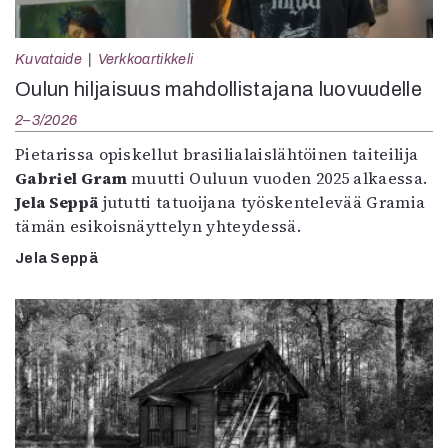
Kuvataide
Verkkoartikkeli
Oulun hiljaisuus mahdollistajana luovuudelle
2–3/2026
Pietarissa opiskellut brasilialaislähtöinen taiteilija
Gabriel Gram
muutti Ouluun vuoden 2025 alkaessa.
Jela Seppä
jututti tatuoijana työskentelevää Gramia
tämän esikoisnäyttelyn yhteydessä.
Jela Seppä