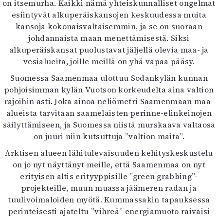
on itsemurha. Kaikki nämä yhteiskunnalliset ongelmat
esiintyvät alkuperäiskansojen keskuudessa muita
kansoja kokonaisvaltaisemmin, ja se on suoraan
johdannaista maan menettämisestä. Siksi
alkuperäiskansat puolustavat jäljellä olevia maa- ja
vesialueita, joille meillä on yhä vapaa pääsy.
Suomessa Saamenmaa ulottuu Sodankylän kunnan
pohjoisimman kylän Vuotson korkeudelta aina valtion
rajoihin asti. Joka ainoa neliömetri Saamenmaan maa-
alueista tarvitaan saamelaisten perinne-elinkeinojen
säilyttämiseen, ja Suomessa niistä murskaava valtaosa
on juuri niin kutsuttuja ”valtion maita”.
Arktisen alueen lähitulevaisuuden kehityskeskustelu
on jo nyt näyttänyt meille, että Saamenmaa on nyt
erityisen altis erityyppisille ”green grabbing”-
projekteille, muun muassa jäämeren radan ja
tuulivoimaloiden myötä. Kummassakin tapauksessa
perinteisesti ajateltu ”vihreä” energiamuoto raivaisi