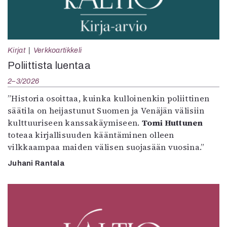
Kirjat
Verkkoartikkeli
Poliittista luentaa
2–3/2026
”Historia osoittaa, kuinka kulloinenkin poliittinen
säätila on heijastunut Suomen ja Venäjän välisiin
kulttuuriseen kanssakäymiseen.
Tomi Huttunen
toteaa kirjallisuuden kääntäminen olleen
vilkkaampaa maiden välisen suojasään vuosina.”
Juhani Rantala