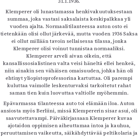
31.1.1936.
Klemperer oli lunastamassa henkivakuutuksestaan
summaa, joka vastasi saksalaista keskipalkkaa yli
vuoden ajalta. Normaalitilanteessa auton osto ei
tietenkään olisi ollut järkevää, mutta vuoden 1936 Saksa
ei ollut millään tavoin sellaisessa tilassa, jonka
Klemperer olisi voinut tunnistaa normaaliksi.
Klemperer arveli aivan oikein, että
kansallissosialistinen valta veisi häneltä ellei henkeä,
niin ainakin sen vähäisen omaisuuden, johka hän oli
ehtinyt yliopistoprofessorina kartuttaa. Oli parempi
kuluttaa vaimolle leskenturvaksi tarkoitetut rahat
saman tien kuin luovuttaa valtiolle myöhemmin.
Epävarmassa tilanteessa auto toi elämään iloa. Auton
ansiosta myös Berliini, missä Klempererin sisar asui, oli
saavutettavampi. Päiväkirjassaan Klemperer kuvaa
ajotaidon oppimisen aiheuttamaa intoa ja kauhua,
peruuttamisen vaikeutta, säikähdyttävää peltikolaria ja