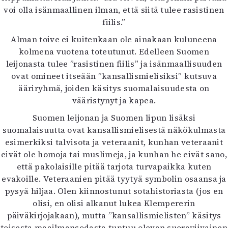
voi olla isänmaallinen ilman, että siitä tulee rasistinen
fiilis.”
Alman toive ei kuitenkaan ole ainakaan kuluneena
kolmena vuotena toteutunut. Edelleen Suomen
leijonasta tulee ”rasistinen fiilis” ja isänmaallisuuden
ovat omineet itseään ”kansallismielisiksi” kutsuva
ääriryhmä, joiden käsitys suomalaisuudesta on
vääristynyt ja kapea.
Suomen leijonan ja Suomen lipun lisäksi
suomalaisuutta ovat kansallismielisestä näkökulmasta
esimerkiksi talvisota ja veteraanit, kunhan veteraanit
eivät ole homoja tai muslimeja, ja kunhan he eivät sano,
että pakolaisille pitää tarjota turvapaikka kuten
evakoille. Veteraanien pitää tyytyä symbolin osaansa ja
pysyä hiljaa. Olen kiinnostunut sotahistoriasta (jos en
olisi, en olisi alkanut lukea Klempererin
päiväkirjojakaan), mutta ”kansallismielisten” käsitys
toisesta maailmansodasta tuntuu olevan suoraviivainen