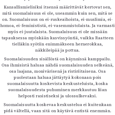
Kansallismielisiksi itsensä määrittävät kertovat sen,
mitä suomalaisuus ei ole, useammin kuin sen, mitä se
on. Suomalaisuus on ei-ruskeaihoista, ei-muslimia, ei-
homoa, ei-feminististä, ei-vasemmistolaista. Ja varmasti
myös ei-juutalaista. Suomalaisuus ei ole missään
tapauksessa myöskään kasvissyöntiä, vaikka Raatteen
tielläkin syötiin enimmäkseen hernerokkaa,
näkkileipää ja pottua.
Suomalaisuuden sisällöstä on käynnissä kamppailu.
Osa ihmisistä haluaa nähdä suomalaisuuden selkeänä,
osa laajana, monivärisenä ja ristiriitaisena. Osa
puolestaan haluaa jättäytyä kokonaan pois
suomalaisuutta koskevista keskusteluista, koska
suomalaisuudesta puhuminen merkkautuu liian
helposti rasistiseksi ja ulossulkevaksi.
Suomalaisuutta koskevaa keskustelua ei kuitenkaan
pidä vältellä, vaan sitä on käytävä entistä enemmän.