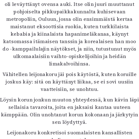
oli leväyttänyt ovensa auki. Itse olin juuri muuttanut
pohjoiselta pikkupaikkakunnalta kuhisevaan
metropoliin, Ouluun, jossa olin ensimmäistä kertaa
maistanut eksoottisia ruokia, kuten turkkilaista
kebabia ja kiinalaista hapanimeläkanaa, käynyt
katsomassa itämaisen tanssin ja korealaisen han moo
do -kamppailulajin näytökset, ja niin, tutustunut myös
ulkomaalaisiin vaihto-opiskelijoihin ja heidän
limakalvoihinsa.
Vähitellen leijonakoru jäi pois käytöstä, kuten koruille
joskus käy: sitä on käyttänyt liikaa, se ei sovi uusiin
vaatteisiin, se unohtuu.
Löysin korun jonkun muuton yhteydessä, kun kävin läpi
sellaisia tavaroita, joita en jaksaisi kantaa uuteen
kämppään. Olin unohtanut korun kokonaan ja järkytyin
sen löydyttyä.
Leijonakoru konkretisoi suomalaisten kansallisten