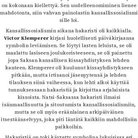
on kokonaan kiellettyä. Sen uudelleenomiminen lienee
mahdotonta, niin vahvan painolastin kansallissosialismi
sille loi.
Kansallissosialismin aikana hakaristi oli kaikkialla.
Victor Klemperer
kirjasi huolellisesti päiväkirjaansa
symbolin leviämisen. Se löytyi lasten leluista, se oli
maalattu lasiseen joulukoristeeseen, se oli painettu
jopa Saksan kansallisen kissayhdistyksen lehden
kanteen. Klemperer oli kuulunut kissayhdistykseen
pitkään, mutta irtisanoi jäsenyytensä ja lehden
tilauksen siinä vaiheessa, kun lehti alkoi käyttää
tunnuksessaan hakaristiä ja kirjoittaa arjalaisista
kissoista. Natsi-Saksassa hakaristi ilmaisi
isänmaallisuutta ja sitoutumista kansallissosialismiin,
mutta se oli myös eräänlainen arkipäiväinen
itsestäänselvyys, joka piti läntätä kaikkiin mahdollisiin
paikkoihin.
Hakaristiä on toki käytetty symbolina lukuisissa eri