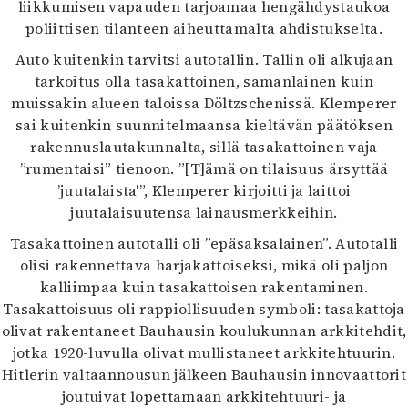
liikkumisen vapauden tarjoamaa hengähdystaukoa
poliittisen tilanteen aiheuttamalta ahdistukselta.
Auto kuitenkin tarvitsi autotallin. Tallin oli alkujaan
tarkoitus olla tasakattoinen, samanlainen kuin
muissakin alueen taloissa Döltzschenissä. Klemperer
sai kuitenkin suunnitelmaansa kieltävän päätöksen
rakennuslautakunnalta, sillä tasakattoinen vaja
”rumentaisi” tienoon. ”[T]ämä on tilaisuus ärsyttää
’juutalaista'”, Klemperer kirjoitti ja laittoi
juutalaisuutensa lainausmerkkeihin.
Tasakattoinen autotalli oli ”epäsaksalainen”. Autotalli
olisi rakennettava harjakattoiseksi, mikä oli paljon
kalliimpaa kuin tasakattoisen rakentaminen.
Tasakattoisuus oli rappiollisuuden symboli: tasakattoja
olivat rakentaneet Bauhausin koulukunnan arkkitehdit,
jotka 1920-luvulla olivat mullistaneet arkkitehtuurin.
Hitlerin valtaannousun jälkeen Bauhausin innovaattorit
joutuivat lopettamaan arkkitehtuuri- ja