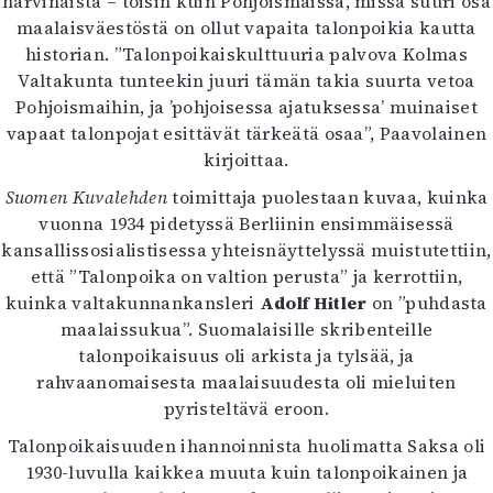
harvinaista – toisin kuin Pohjoismaissa, missä suuri osa
maalaisväestöstä on ollut vapaita talonpoikia kautta
historian. ”Talonpoikaiskulttuuria palvova Kolmas
Valtakunta tunteekin juuri tämän takia suurta vetoa
Pohjoismaihin, ja ’pohjoisessa ajatuksessa’ muinaiset
vapaat talonpojat esittävät tärkeätä osaa”, Paavolainen
kirjoittaa.
Suomen Kuvalehden
toimittaja puolestaan kuvaa, kuinka
vuonna 1934 pidetyssä Berliinin ensimmäisessä
kansallissosialistisessa yhteisnäyttelyssä muistutettiin,
että ”Talonpoika on valtion perusta” ja kerrottiin,
kuinka valtakunnankansleri
Adolf Hitler
on ”puhdasta
maalaissukua”. Suomalaisille skribenteille
talonpoikaisuus oli arkista ja tylsää, ja
rahvaanomaisesta maalaisuudesta oli mieluiten
pyristeltävä eroon.
Talonpoikaisuuden ihannoinnista huolimatta Saksa oli
1930-luvulla kaikkea muuta kuin talonpoikainen ja