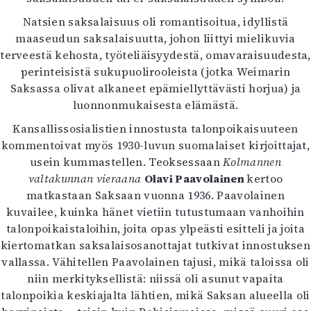
Natsien saksalaisuus oli romantisoitua, idyllistä
maaseudun saksalaisuutta, johon liittyi mielikuvia
terveestä kehosta, työteliäisyydestä, omavaraisuudesta,
perinteisistä sukupuolirooleista (jotka Weimarin
Saksassa olivat alkaneet epämiellyttävästi horjua) ja
luonnonmukaisesta elämästä.
Kansallissosialistien innostusta talonpoikaisuuteen
kommentoivat myös 1930-luvun suomalaiset kirjoittajat,
usein kummastellen. Teoksessaan
Kolmannen
valtakunnan vieraana
Olavi Paavolainen
kertoo
matkastaan Saksaan vuonna 1936. Paavolainen
kuvailee, kuinka hänet vietiin tutustumaan vanhoihin
talonpoikaistaloihin, joita opas ylpeästi esitteli ja joita
kiertomatkan saksalaisosanottajat tutkivat innostuksen
vallassa. Vähitellen Paavolainen tajusi, mikä taloissa oli
niin merkityksellistä: niissä oli asunut vapaita
talonpoikia keskiajalta lähtien, mikä Saksan alueella oli