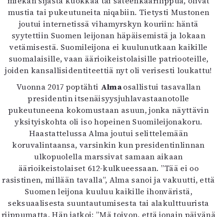
miekan sijasta kuokkaa tai sateenkaarilippua, olivat
mustia tai pukeutuneita niqabiin. Tietysti Mustonen
joutui internetissä vihamyrskyn kouriin: häntä
syytettiin Suomen leijonan häpäisemistä ja lokaan
vetämisestä. Suomileijona ei kuulunutkaan kaikille
suomalaisille, vaan äärioikeistolaisille patriooteille,
joiden kansallisidentiteettiä nyt oli verisesti loukattu!
Vuonna 2017 poptähti
Alma
osallistui tasavallan
presidentin itsenäisyysjuhlavastaanotolle
pukeutuneena kokomustaan asuun, jonka näyttävin
yksityiskohta oli iso hopeinen Suomileijonakoru.
Haastattelussa Alma joutui selittelemään
koruvalintaansa, varsinkin kun presidentinlinnan
ulkopuolella marssivat samaan aikaan
äärioikeistolaiset 612-kulkueessaan. ”Tää ei oo
rasistinen, millään tavalla”, Alma sanoi ja vakuutti, että
Suomen leijona kuuluu kaikille ihonväristä,
seksuaalisesta suuntautumisesta tai alakulttuurista
riippumatta. Hän jatkoi: ”Mä toivon, että jonain päivänä