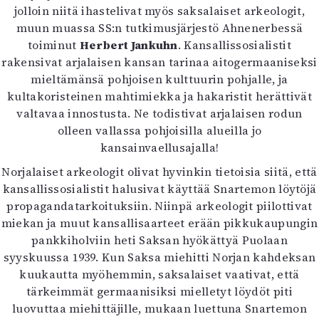
jolloin niitä ihastelivat myös saksalaiset arkeologit,
muun muassa SS:n tutkimusjärjestö Ahnenerbessä
toiminut
Herbert Jankuhn
. Kansallissosialistit
rakensivat arjalaisen kansan tarinaa aitogermaaniseksi
mieltämänsä pohjoisen kulttuurin pohjalle, ja
kultakoristeinen mahtimiekka ja hakaristit herättivät
valtavaa innostusta. Ne todistivat arjalaisen rodun
olleen vallassa pohjoisilla alueilla jo
kansainvaellusajalla!
Norjalaiset arkeologit olivat hyvinkin tietoisia siitä, että
kansallissosialistit halusivat käyttää Snartemon löytöjä
propagandatarkoituksiin. Niinpä arkeologit piilottivat
miekan ja muut kansallisaarteet erään pikkukaupungin
pankkiholviin heti Saksan hyökättyä Puolaan
syyskuussa 1939. Kun Saksa miehitti Norjan kahdeksan
kuukautta myöhemmin, saksalaiset vaativat, että
tärkeimmät germaanisiksi mielletyt löydöt piti
luovuttaa miehittäjille, mukaan luettuna Snartemon