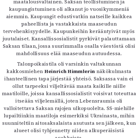
maatalousvaltainen. Saksan teollistuminen ja
kaupungistuminen oli alkanut jo vuosikymmeniä
aiemmin. Kaupungit edustivatkin natseille kaikkea
paheellista ja vastakkaista maaseudun
tervehenkisyydelle. Kaupunkeihin kerääntyivät myös
juutalaiset. Kansallissosialistit pyrkivät palauttamaan
Saksan tilaan, jossa suurimmalla osalla väestöstä olisi
mahdollisuus elää maaseudun autuudessa.
Talonpoikaistila oli varsinkin valtakunnan
kakkosmiehen
Heinrich Himmlerin
näkökulmasta
ihanteellinen tapa järjestää yhteisö. Saksassa vain ei
ollut tarpeeksi viljeltävää maata kaikille niille
maatiloille, joissa kansallissosialistit voisivat toteuttaa
itseään viljelemällä, joten Lebensraumia oli
valloitettava Saksan rajojen ulkopuolelta. SS-miehille
lupailtiinkin maatiloja esimerkiksi Ukrainasta, mihin
suunniteltiin aitosaksalaista asutusta sen jälkeen, kun
alueet olisi tyhjennetty niiden alkuperäisistä
asukkaista.