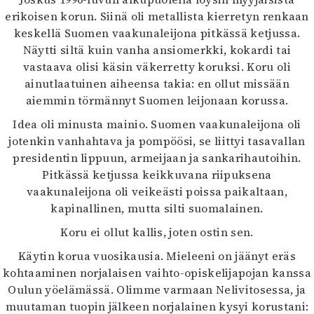
Kirjat
erikoisen korun. Siinä oli metallista kierretyn renkaan
In English
keskellä Suomen vaakunaleijona pitkässä ketjussa.
Esitystaide
Näytti siltä kuin vanha ansiomerkki, kokardi tai
Arkisto
vastaava olisi käsin väkerretty koruksi. Koru oli
ainutlaatuinen aiheensa takia: en ollut missään
Lehdet
aiemmin törmännyt Suomen leijonaan korussa.
4/2026
Idea oli minusta mainio. Suomen vaakunaleijona oli
2–3/2026
jotenkin vanhahtava ja pompöösi, se liittyi tasavallan
1/2026
presidentin lippuun, armeijaan ja sankarihautoihin.
6/2025
Pitkässä ketjussa keikkuvana riipuksena
5/2025 saame
vaakunaleijona oli veikeästi poissa paikaltaan,
5/2025
kapinallinen, mutta silti suomalainen.
Lehtiarkisto
Koru ei ollut kallis, joten ostin sen.
Info
Käytin korua vuosikausia. Mieleeni on jäänyt eräs
kohtaaminen norjalaisen vaihto-opiskelijapojan kanssa
Tilaus ja irtonumerot
Oulun yöelämässä. Olimme varmaan Nelivitosessa, ja
Yhteistyössä
muutaman tuopin jälkeen norjalainen kysyi korustani:
Toimitus