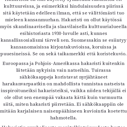
kulttuureissa, ja esimerkiksi hindulaisuuden piirissä
sitä käytetään edelleen ilman, että se välittömästi tuo
mieleen kansanmurhan. Hakaristi on ollut käytössä
myös skandinaavisella ja slaavilaisella kulttuurialueella
esihistoriasta 1930-luvulle asti, kunnes
kansallissosialismi tärveli sen. Suomessakin se esiintyy
kansanomaisissa kirjontakuvioissa, koruissa ja
puuesineissä. Se on sekä taikamerkki että koristekuvio.
Euroopassa ja Pohjois-Amerikassa hakaristi kuitenkin
liitetään nykyisin vain natseihin. Tuirassa
sähkökaappeja koristavat nyrjähtäneet
harakanvarpaatkin on mahdollista tunnistaa natseista
inspiroituneiksi hakaristeiksi, vaikka niiden tekijällä ei
ole ollut sen enempää vakaata kättä kuin varmuutta
siitä, miten hakaristi piirretään. Ei sähkökaappiin ole
mitään karjalaisen naisenpäähineen kuviointia koetettu
hahmotella.