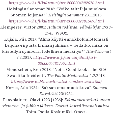
https://www.hs.fi/kulttuuri/art-2000004892676.html
Helsingin Sanomat 2016: ”Voiko taiteilija muokata
Suomen leijonaa?”
Helsingin Sanomat
23.1.2016.
https://www.hs.fi/kulttuuri/art-2000002881569.html
Klemperer, Victor 2001:
Haluan todistaa. Päiväkirjat 1933–
1945
. WSOY.
Kujala, Piia 2017: ”Alma käytti ennakkoluulottomasti
Leijona-riipusta Linnan juhlissa – tiedätkö, mikä on
kiistellyn symbolin todellinen merkitys?”
Ilta-Sanomat
7.2.2017.
https://www.is.fi/linnanjuhlat/art-
2000005481779.html
Mondschein, Ken 2018: ”Not a Good Look: The SCA
Swastika Incident”.
The Public Medievalist
1.2.2018.
https://www.publicmedievalist.com/sca-swastika/
Norna, Ada 1934: ”Saksan oma muotokuva”.
Suomen
Kuvalehti
23/1934.
Paavolainen, Olavi 1993 [1936]:
Kolmannen valtakunnan
vieraana. Ja juhlien jälkeen. Esseitä kansallissosialismista
.
Toim. Paula Koskimäki. Otava.