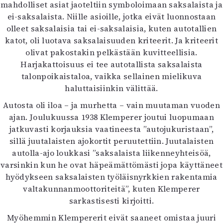
mahdolliset asiat jaoteltiin symboloimaan saksalaista ja
ei-saksalaista. Niille asioille, jotka eivät luonnostaan
olleet saksalaisia tai ei-saksalaisia, kuten autotallien
katot, oli luotava saksalaisuuden kriteerit. Ja kriteerit
olivat pakostakin pelkästään kuvitteellisia.
Harjakattoisuus ei tee autotallista saksalaista
talonpoikaistaloa, vaikka sellainen mielikuva
haluttaisiinkin välittää.
Autosta oli iloa – ja murhetta – vain muutaman vuoden
ajan. Joulukuussa 1938 Klemperer joutui luopumaan
jatkuvasti korjauksia vaatineesta ”autojukuristaan”,
sillä juutalaisten ajokortit peruutettiin. Juutalaisten
autolla-ajo loukkasi ”saksalaista liikenneyhteisöä,
varsinkin kun he ovat häpeämättömästi jopa käyttäneet
hyödykseen saksalaisten työläisnyrkkien rakentamia
valtakunnanmoottoriteitä”, kuten Klemperer
sarkastisesti kirjoitti.
Myöhemmin Klempererit eivät saaneet omistaa juuri