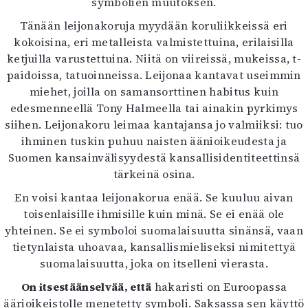
symbolien muutoksen.
Tänään leijonakoruja myydään koruliikkeissä eri
kokoisina, eri metalleista valmistettuina, erilaisilla
ketjuilla varustettuina. Niitä on viireissä, mukeissa, t-
paidoissa, tatuoinneissa. Leijonaa kantavat useimmin
miehet, joilla on samansorttinen habitus kuin
edesmenneellä Tony Halmeella tai ainakin pyrkimys
siihen. Leijonakoru leimaa kantajansa jo valmiiksi: tuo
ihminen tuskin puhuu naisten äänioikeudesta ja
Suomen kansainvälisyydestä kansallisidentiteettinsä
tärkeinä osina.
En voisi kantaa leijonakorua enää. Se kuuluu aivan
toisenlaisille ihmisille kuin minä. Se ei enää ole
yhteinen. Se ei symboloi suomalaisuutta sinänsä, vaan
tietynlaista uhoavaa, kansallismieliseksi nimitettyä
suomalaisuutta, joka on itselleni vierasta.
On itsestäänselvää, että
hakaristi on Euroopassa
äärioikeistolle menetetty symboli. Saksassa sen käyttö