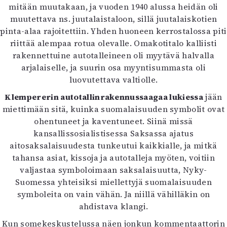
mitään muutakaan, ja vuoden 1940 alussa heidän oli
muutettava ns. juutalaistaloon, sillä juutalaiskotien
pinta-alaa rajoitettiin. Yhden huoneen kerrostalossa piti
riittää alempaa rotua olevalle. Omakotitalo kalliisti
rakennettuine autotalleineen oli myytävä halvalla
arjalaiselle, ja suurin osa myyntisummasta oli
luovutettava valtiolle.
Klempererin autotallinrakennussaagaa lukiessa
jään
miettimään sitä, kuinka suomalaisuuden symbolit ovat
ohentuneet ja kaventuneet. Siinä missä
kansallissosialistisessa Saksassa ajatus
aitosaksalaisuudesta tunkeutui kaikkialle, ja mitkä
tahansa asiat, kissoja ja autotalleja myöten, voitiin
valjastaa symboloimaan saksalaisuutta, Nyky-
Suomessa yhteisiksi miellettyjä suomalaisuuden
symboleita on vain vähän. Ja niillä vähilläkin on
ahdistava klangi.
Kun somekeskustelussa näen jonkun kommentaattorin