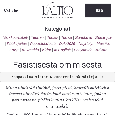
Tilaa
Valikko
Sulje
Kategoriat
Kategoriat
Verkkoartikkeli
Verkkoartikkeli
Teatteri
Tanssi
Tanssi
Sarjakuva
Sámegillii
Teatteri
Pääkirjoitus
Paperilehdestä
Oulu2026
Näyttelyt
Musiikki
Tanssi
Levyt
Kuvataide
Kirjat
In English
Esitystaide
Arkisto
Tanssi
Sarjakuva
Fasistisesta omimisesta
Sámegillii
Pääkirjoitus
Kompassina Victor Klempererin päiväkirjat 2
Paperilehdestä
Oulu2026
Miten nimittää ilmiötä, jossa pieni, kansallismieliseksi
Näyttelyt
itsensä nimeävä ääriryhmä omii symboleita, joiden
Musiikki
periaatteessa pitäisi kuulua kaikille? Fasistiseksi
Levyt
omimiseksi?
Kuvataide
Joskus 1990-luvun alkupuolella löysin myyjäisistä