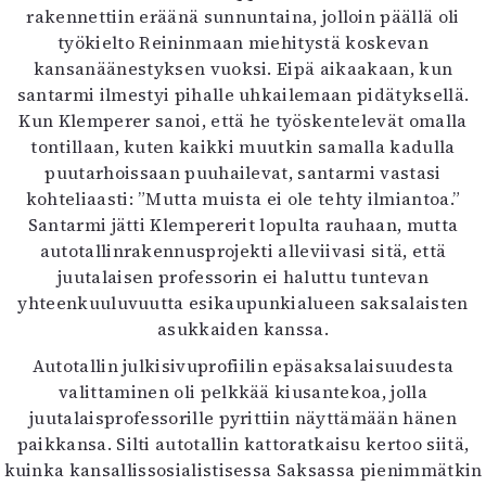
rakennettiin eräänä sunnuntaina, jolloin päällä oli
työkielto Reininmaan miehitystä koskevan
kansanäänestyksen vuoksi. Eipä aikaakaan, kun
santarmi ilmestyi pihalle uhkailemaan pidätyksellä.
Kun Klemperer sanoi, että he työskentelevät omalla
tontillaan, kuten kaikki muutkin samalla kadulla
puutarhoissaan puuhailevat, santarmi vastasi
kohteliaasti: ”Mutta muista ei ole tehty ilmiantoa.”
Santarmi jätti Klempererit lopulta rauhaan, mutta
autotallinrakennusprojekti alleviivasi sitä, että
juutalaisen professorin ei haluttu tuntevan
yhteenkuuluvuutta esikaupunkialueen saksalaisten
asukkaiden kanssa.
Autotallin julkisivuprofiilin epäsaksalaisuudesta
valittaminen oli pelkkää kiusantekoa, jolla
juutalaisprofessorille pyrittiin näyttämään hänen
paikkansa. Silti autotallin kattoratkaisu kertoo siitä,
kuinka kansallissosialistisessa Saksassa pienimmätkin