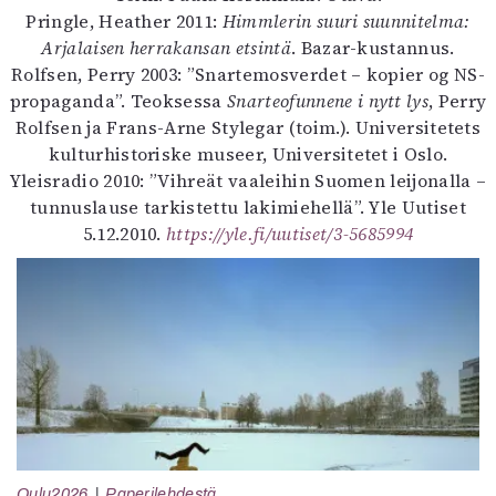
Pringle, Heather 2011:
Himmlerin suuri suunnitelma:
Arjalaisen herrakansan etsintä
. Bazar-kustannus.
Rolfsen, Perry 2003: ”Snartemosverdet – kopier og NS-
propaganda”. Teoksessa
Snarteofunnene i nytt lys
, Perry
Rolfsen ja Frans-Arne Stylegar (toim.). Universitetets
kulturhistoriske museer, Universitetet i Oslo.
Yleisradio 2010: ”Vihreät vaaleihin Suomen leijonalla –
tunnuslause tarkistettu lakimiehellä”. Yle Uutiset
5.12.2010.
https://yle.fi/uutiset/3-5685994
Oulu2026
Paperilehdestä