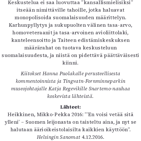
Keskustelua ei saa luovuttaa ”kansallismielisiksi”
itseään nimittäville tahoille, jotka haluavat
monopolisoida suomalaisuuden määrittelyn.
Karhunpyllytys ja sukupuolten välinen tasa-arvo,
homoveteraanit ja tasa-arvoinen avioliittolaki,
kanteleensoitto ja Taiteen edistämiskeskuksen
määrärahat on tuotava keskusteluun
suomalaisuudesta, ja niistä on pidettävä päättäväisesti
kiinni.
Kiitokset Hanna Puolakalle perusteellisesta
kommentoinnista ja Tingvatn-Fornminneparkin
museojohtajalle Katja Regevikille Snartemo-nauhaa
koskevista lähteistä.
Lähteet:
Heikkinen, Mikko-Pekka 2016: ”’En voisi vetää sitä
ylleni’ – Suomen leijonasta on taisteltu aina, ja nyt se
halutaan äärioikeistolaisilta kaikkien käyttöön”.
Helsingin Sanomat
4.12.2016.