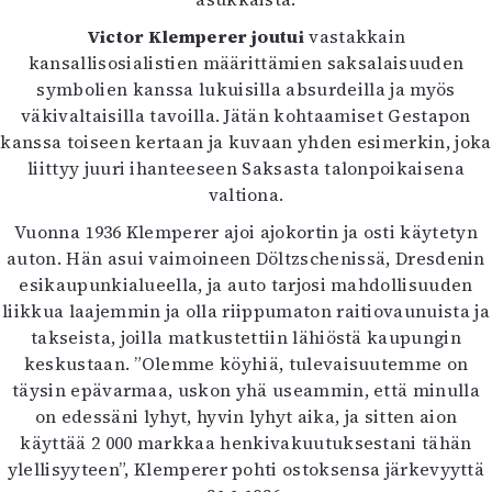
Victor Klemperer joutui
vastakkain
kansallisosialistien määrittämien saksalaisuuden
symbolien kanssa lukuisilla absurdeilla ja myös
väkivaltaisilla tavoilla. Jätän kohtaamiset Gestapon
kanssa toiseen kertaan ja kuvaan yhden esimerkin, joka
liittyy juuri ihanteeseen Saksasta talonpoikaisena
valtiona.
Vuonna 1936 Klemperer ajoi ajokortin ja osti käytetyn
auton. Hän asui vaimoineen Döltzschenissä, Dresdenin
esikaupunkialueella, ja auto tarjosi mahdollisuuden
liikkua laajemmin ja olla riippumaton raitiovaunuista ja
takseista, joilla matkustettiin lähiöstä kaupungin
keskustaan. ”Olemme köyhiä, tulevaisuutemme on
täysin epävarmaa, uskon yhä useammin, että minulla
on edessäni lyhyt, hyvin lyhyt aika, ja sitten aion
käyttää 2 000 markkaa henkivakuutuksestani tähän
ylellisyyteen”, Klemperer pohti ostoksensa järkevyyttä