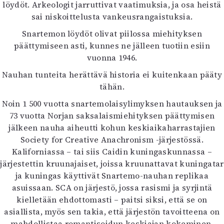
löydöt. Arkeologit jarruttivat vaatimuksia, ja osa heistä
sai niskoittelusta vankeusrangaistuksia.
Snartemon löydöt olivat piilossa miehityksen
päättymiseen asti, kunnes ne jälleen tuotiin esiin
vuonna 1946.
Nauhan tunteita herättävä historia ei kuitenkaan pääty
tähän.
Noin 1 500 vuotta snartemolaisylimyksen hautauksen ja
73 vuotta Norjan saksalaismiehityksen päättymisen
jälkeen nauha aiheutti kohun keskiaikaharrastajien
Society for Creative Anachronism -järjestössä.
Kaliforniassa – tai siis Caidin kuningaskunnassa –
järjestettin kruunajaiset, joissa kruunattavat kuningatar
ja kuningas käyttivät Snartemo-nauhan replikaa
asuissaan. SCA on järjestö, jossa rasismi ja syrjintä
kielletään ehdottomasti – paitsi siksi, että se on
asiallista, myös sen takia, että järjestön tavoitteena on
mahdollistaa romantisoidun keskiajan kokeminen.