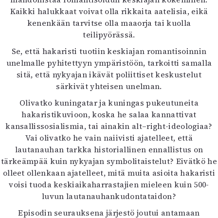
Kaikki halukkaat voivat olla rikkaita aatelisia, eikä
kenenkään tarvitse olla maaorja tai kuolla
teilipyörässä.
Se, että hakaristi tuotiin keskiajan romantisoinnin
unelmalle pyhitettyyn ympäristöön, tarkoitti samalla
sitä, että nykyajan ikävät poliittiset keskustelut
särkivät yhteisen unelman.
Olivatko kuningatar ja kuningas pukeutuneita
hakaristikuvioon, koska he salaa kannattivat
kansallissosialismia, tai ainakin alt–right-ideologiaa?
Vai olivatko he vain naiivisti ajatelleet, että
lautanauhan tarkka historiallinen ennallistus on
tärkeämpää kuin nykyajan symbolitaistelut? Eivätkö he
olleet ollenkaan ajatelleet, mitä muita asioita hakaristi
voisi tuoda keskiaikaharrastajien mieleen kuin 500-
luvun lautanauhankudontataidon?
Episodin seurauksena järjestö joutui antamaan