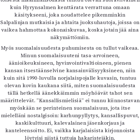
kuin Hyrynsalmen kenttärata verrattuna omaan
käsitykseeni, joka noudattelee pikemminkin
Salpalinjan mutkaisia ja ahtaita juoksuhautoja, joissa on
vaikea hahmottaa kokonaiskuvaa, koska jotain jää aina
näkymättömiin.
Myös suomalaisuudesta puhumisesta on tullut vaikeaa.
Minun suomalaisuuteni tasa-arvoineen,
äänioikeuksineen, hyvinvointivaltioineen, pienen
kansan itsestäänselvine kansainvälisyyksineen, niin
kuin sitä 1990-luvulla norjalaispojalle kuvasin, tuntuu
olevan kovin kaukana siitä, miten suomalaisuudesta
tällä hetkellä äänekkäimmin möyhöävät tahot sen
määrittelevät. ”Kansallismielisiä” ei tunnu kiinnostavan
myöskään se perinteinen suomalaisuus, jota itse
mielelläni nostalgisoin: karhunpyllytys, kansallispuvut,
kaskikulttuuri, kalevalainen jäsenkorjaus ja
kanteleensoitto. Ei, vaikka karjalaisista kirjonnoista
löytyisi niistä tuttuja hakaristejäkin.