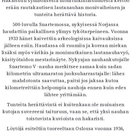
Hakaristin symbolisesta monitulkintaisuudesta kertoo
erään rautakautisen lautanauhan monivaiheinen ja
tunteita herättävä historia.
500-luvulla Snartemossa, nykyisessä Norjassa
haudattiin paikallinen ylimys tykötarpeineen. Vuonna
1933 hänet kaivettiin arkeologisissa kaivauksissa
jälleen esiin. Haudassa oli ruumiin ja korean miekan
lisäksi myös värikäs ja monimutkainen lautanauhavyö,
käsityötaidon mestarinäyte. Nykyajan nauhankutojalle
Snartemo V -nauha merkitsee samaa kuin sadan
kilometrin ultramaraton juoksuharrastajalle: lähes
mahdotonta saavuttaa, paitsi jos jaksaa kutoa
kilometreittäin helpompia nauhoja ennen kuin edes
lähtee yrittämään.
Tunteita herättävintä ei kuitenkaan ole muinaisen
kutojan suvereeni taituruus, vaan se, että yksi nauhan
toistuvista kuvioista on hakaristi.
Löytöjä esiteltiin tuoreeltaan Oslossa vuonna 1936,