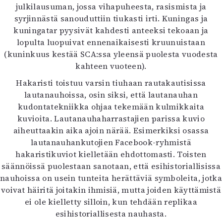
julkilausuman, jossa vihapuheesta, rasismista ja
syrjinnästä sanouduttiin tiukasti irti. Kuningas ja
kuningatar pyysivät kahdesti anteeksi tekoaan ja
lopulta luopuivat ennenaikaisesti kruunuistaan
(kuninkuus kestää SCA:ssa yleensä puolesta vuodesta
kahteen vuoteen).
Hakaristi toistuu varsin tiuhaan rautakautisissa
lautanauhoissa, osin siksi, että lautanauhan
kudontatekniikka ohjaa tekemään kulmikkaita
kuvioita. Lautanauhaharrastajien parissa kuvio
aiheuttaakin aika ajoin närää. Esimerkiksi osassa
lautanauhankutojien Facebook-ryhmistä
hakaristikuviot kielletään ehdottomasti. Toisten
säännöissä puolestaan sanotaan, että esihistoriallisissa
nauhoissa on usein tunteita herättäviä symboleita, jotka
voivat häiritä joitakin ihmisiä, mutta joiden käyttämistä
ei ole kielletty silloin, kun tehdään replikaa
esihistoriallisesta nauhasta.