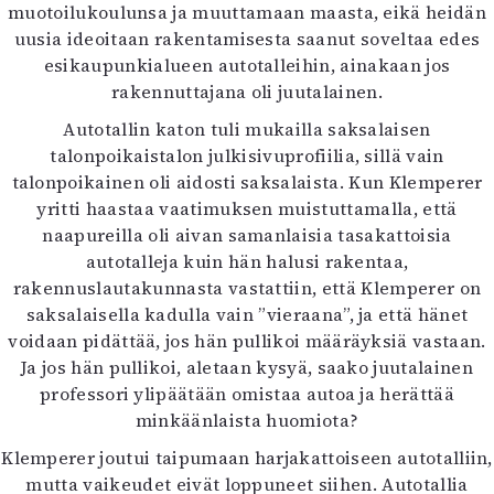
muotoilukoulunsa ja muuttamaan maasta, eikä heidän
uusia ideoitaan rakentamisesta saanut soveltaa edes
esikaupunkialueen autotalleihin, ainakaan jos
rakennuttajana oli juutalainen.
Autotallin katon tuli mukailla saksalaisen
talonpoikaistalon julkisivuprofiilia, sillä vain
talonpoikainen oli aidosti saksalaista. Kun Klemperer
yritti haastaa vaatimuksen muistuttamalla, että
naapureilla oli aivan samanlaisia tasakattoisia
autotalleja kuin hän halusi rakentaa,
rakennuslautakunnasta vastattiin, että Klemperer on
saksalaisella kadulla vain ”vieraana”, ja että hänet
voidaan pidättää, jos hän pullikoi määräyksiä vastaan.
Ja jos hän pullikoi, aletaan kysyä, saako juutalainen
professori ylipäätään omistaa autoa ja herättää
minkäänlaista huomiota?
Klemperer joutui taipumaan harjakattoiseen autotalliin,
mutta vaikeudet eivät loppuneet siihen. Autotallia