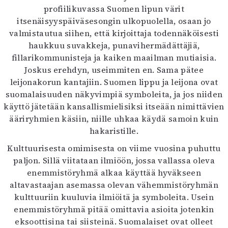
profiilikuvassa Suomen lipun värit
itsenäisyyspäiväsesongin ulkopuolella, osaan jo
valmistautua siihen, että kirjoittaja todennäköisesti
haukkuu suvakkeja, punavihermädättäjiä,
fillarikommunisteja ja kaiken maailman mutiaisia.
Joskus erehdyn, useimmiten en. Sama pätee
leijonakorun kantajiin. Suomen lippu ja leijona ovat
suomalaisuuden näkyvimpiä symboleita, ja jos niiden
käyttö jätetään kansallismielisiksi itseään nimittävien
ääriryhmien käsiin, niille uhkaa käydä samoin kuin
hakaristille.
Kulttuurisesta omimisesta on viime vuosina puhuttu
paljon. Sillä viitataan ilmiöön, jossa vallassa oleva
enemmistöryhmä alkaa käyttää hyväkseen
altavastaajan asemassa olevan vähemmistöryhmän
kulttuuriin kuuluvia ilmiöitä ja symboleita. Usein
enemmistöryhmä pitää omittavia asioita jotenkin
eksoottisina tai siisteinä. Suomalaiset ovat olleet