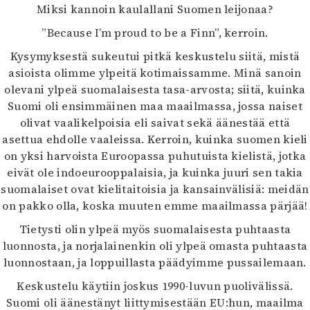
Miksi kannoin kaulallani Suomen leijonaa?
Mediatiedot
Kaltio ry
”Because I’m proud to be a Finn”, kerroin.
Kysymyksestä sukeutui pitkä keskustelu siitä, mistä
asioista olimme ylpeitä kotimaissamme. Minä sanoin
olevani ylpeä suomalaisesta tasa-arvosta; siitä, kuinka
Suomi oli ensimmäinen maa maailmassa, jossa naiset
olivat vaalikelpoisia eli saivat sekä äänestää että
asettua ehdolle vaaleissa. Kerroin, kuinka suomen kieli
on yksi harvoista Euroopassa puhutuista kielistä, jotka
eivät ole indoeurooppalaisia, ja kuinka juuri sen takia
suomalaiset ovat kielitaitoisia ja kansainvälisiä: meidän
on pakko olla, koska muuten emme maailmassa pärjää!
Tietysti olin ylpeä myös suomalaisesta puhtaasta
luonnosta, ja norjalainenkin oli ylpeä omasta puhtaasta
luonnostaan, ja loppuillasta päädyimme pussailemaan.
Keskustelu käytiin joskus 1990-luvun puolivälissä.
Suomi oli äänestänyt liittymisestään EU:hun, maailma