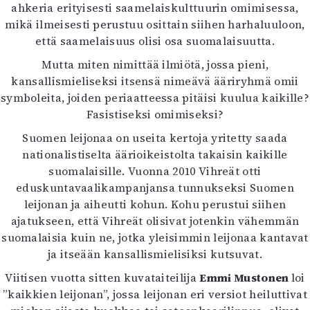
ahkeria erityisesti saamelaiskulttuurin omimisessa,
mikä ilmeisesti perustuu osittain siihen harhaluuloon,
että saamelaisuus olisi osa suomalaisuutta.
Mutta miten nimittää ilmiötä, jossa pieni,
kansallismieliseksi itsensä nimeävä ääriryhmä omii
symboleita, joiden periaatteessa pitäisi kuulua kaikille?
Fasistiseksi omimiseksi?
Suomen leijonaa on useita kertoja yritetty saada
nationalistiselta äärioikeistolta takaisin kaikille
suomalaisille. Vuonna 2010 Vihreät otti
eduskuntavaalikampanjansa tunnukseksi Suomen
leijonan ja aiheutti kohun. Kohu perustui siihen
ajatukseen, että Vihreät olisivat jotenkin vähemmän
suomalaisia kuin ne, jotka yleisimmin leijonaa kantavat
ja itseään kansallismielisiksi kutsuvat.
Viitisen vuotta sitten kuvataiteilija
Emmi Mustonen
loi
”kaikkien leijonan”, jossa leijonan eri versiot heiluttivat