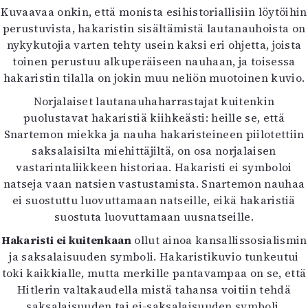
Kuvaavaa onkin, että monista esihistoriallisiin löytöihin
perustuvista, hakaristin sisältämistä lautanauhoista on
nykykutojia varten tehty usein kaksi eri ohjetta, joista
toinen perustuu alkuperäiseen nauhaan, ja toisessa
hakaristin tilalla on jokin muu neliön muotoinen kuvio.
Norjalaiset lautanauhaharrastajat kuitenkin
puolustavat hakaristiä kiihkeästi: heille se, että
Snartemon miekka ja nauha hakaristeineen piilotettiin
saksalaisilta miehittäjiltä, on osa norjalaisen
vastarintaliikkeen historiaa. Hakaristi ei symboloi
natseja vaan natsien vastustamista. Snartemon nauhaa
ei suostuttu luovuttamaan natseille, eikä hakaristiä
suostuta luovuttamaan uusnatseille.
Hakaristi ei kuitenkaan
ollut ainoa kansallissosialismin
ja saksalaisuuden symboli. Hakaristikuvio tunkeutui
toki kaikkialle, mutta merkille pantavampaa on se, että
Hitlerin valtakaudella mistä tahansa voitiin tehdä
saksalaisuuden tai ei-saksalaisuuden symboli.