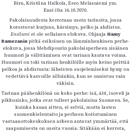
Kirjat
Birn, Kristiina Halkola, Eero Melasniemi ym.
In English
Ensi-ilta 16.10.2020.
Esitystaide
Pakolaisuudesta kerrotaan usein tarinoita, jossa
Arkisto
korostuvat kurjuus, kärsimys, pelko ja ahdistus.
Ensilumi
ei ole sellainen elokuva. Ohjaaja
Hamy
Lehdet
Ramezanin
pitkä esikoinen on lämminhenkinen perhe-
elokuva, jossa Mehdipourin pakolaisperheen sisäinen
4/2026
huumori ja välittäminen ovat tarinan kantava voima.
2–3/2026
Huumori on toki tarinan henkilöille myös keino peittää
1/2026
pelkoa ja ahdistusta: läheisten suojelemiseksi hymy on
6/2025
vedettävä kasvoille silloinkin, kun se onnistuu vain
5/2025 saame
väkisin.
5/2025
Lehtiarkisto
Tarinan päähenkilönä on koko perhe: isä, äiti, isoveli ja
pikkusisko, jotka ovat tulleet pakolaisina Suomeen. Se,
Info
kuinka kauan sitten, ei selviä, mutta lasten
suomenkielentaito ja perheen kotiutuminen
Tilaus ja irtonumerot
vastaanottokeskuksen arkeen antavat ymmärtää, että
Yhteistyössä
saapumisesta on useita vuosia. Sitäkään ei kerrota,
Toimitus