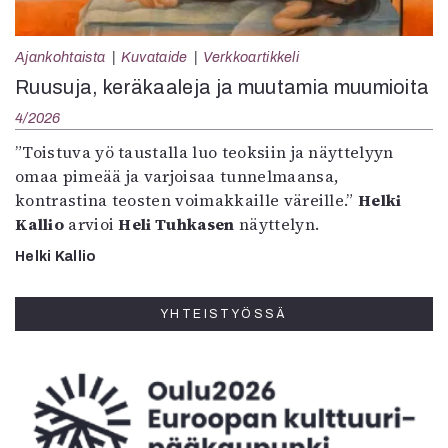
Ajankohtaista
Kuvataide
Verkkoartikkeli
Ruusuja, keräkaaleja ja muutamia muumioita
4/2026
”Toistuva yö taustalla luo teoksiin ja näyttelyyn
omaa pimeää ja varjoisaa tunnelmaansa,
kontrastina teosten voimakkaille väreille.”
Helki
Kallio
arvioi
Heli Tuhkasen
näyttelyn.
Helki Kallio
YHTEISTYÖSSÄ