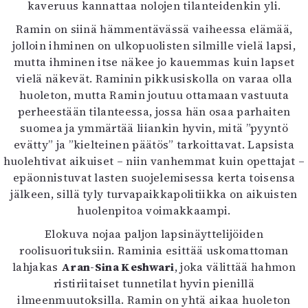
kaveruus kannattaa nolojen tilanteidenkin yli.
Ramin on siinä hämmentävässä vaiheessa elämää,
jolloin ihminen on ulkopuolisten silmille vielä lapsi,
mutta ihminen itse näkee jo kauemmas kuin lapset
vielä näkevät. Raminin pikkusiskolla on varaa olla
huoleton, mutta Ramin joutuu ottamaan vastuuta
perheestään tilanteessa, jossa hän osaa parhaiten
suomea ja ymmärtää liiankin hyvin, mitä ”pyyntö
evätty” ja ”kielteinen päätös” tarkoittavat. Lapsista
huolehtivat aikuiset – niin vanhemmat kuin opettajat –
epäonnistuvat lasten suojelemisessa kerta toisensa
jälkeen, sillä tyly turvapaikkapolitiikka on aikuisten
huolenpitoa voimakkaampi.
Elokuva nojaa paljon lapsinäyttelijöiden
roolisuorituksiin. Raminia esittää uskomattoman
lahjakas
Aran-Sina Keshwari
, joka välittää hahmon
ristiriitaiset tunnetilat hyvin pienillä
ilmeenmuutoksilla. Ramin on yhtä aikaa huoleton