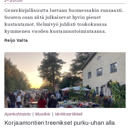
2–3/2026
Genrekirjallisuutta luetaan Suomessakin runsaasti.
Suuren osan siitä julkaisevat hyvin pienet
kustantamot. Helmivyö juhlisti toukokuussa
kymmenen vuoden kustannustoimintaansa.
Reijo Valta
Ajankohtaista
Musiikki
Verkkoartikkeli
Korjaamontien treenikset purku-uhan alla