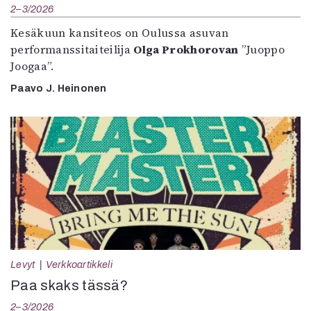
2–3/2026
Kesäkuun kansiteos on Oulussa asuvan
performanssitaiteilija
Olga Prokhorovan
”Juoppo
Joogaa”.
Paavo J. Heinonen
Levyt
Verkkoartikkeli
Paa skaks tässä?
2–3/2026