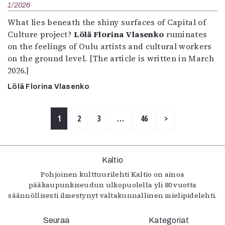
1/2026
What lies beneath the shiny surfaces of Capital of
Culture project?
Lölä Florina Vlasenko
ruminates
on the feelings of Oulu artists and cultural workers
on the ground level. [The article is written in March
2026.]
Lölä Florina Vlasenko
1
2
3
…
46
>
Kaltio
Pohjoinen kulttuurilehti Kaltio on ainoa
pääkaupunkiseudun ulkopuolella yli 80 vuotta
säännöllisesti ilmestynyt valtakunnallinen mielipidelehti.
Seuraa
Kategoriat