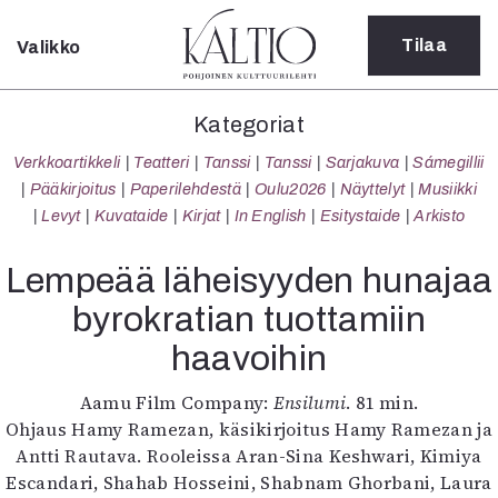
Tilaa
Valikko
Sulje
Kategoriat
Kategoriat
Verkkoartikkeli
Verkkoartikkeli
Teatteri
Tanssi
Tanssi
Sarjakuva
Sámegillii
Teatteri
Pääkirjoitus
Paperilehdestä
Oulu2026
Näyttelyt
Musiikki
Tanssi
Levyt
Kuvataide
Kirjat
In English
Esitystaide
Arkisto
Tanssi
Sarjakuva
Lempeää läheisyyden hunajaa
Sámegillii
byrokratian tuottamiin
Pääkirjoitus
Paperilehdestä
haavoihin
Oulu2026
Näyttelyt
Aamu Film Company:
Ensilumi
. 81 min.
Musiikki
Ohjaus Hamy Ramezan, käsikirjoitus Hamy Ramezan ja
Levyt
Antti Rautava. Rooleissa Aran-Sina Keshwari, Kimiya
Kuvataide
Escandari, Shahab Hosseini, Shabnam Ghorbani, Laura