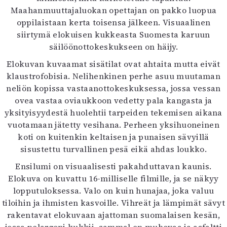
Maahanmuuttajaluokan opettajan on pakko luopua
oppilaistaan kerta toisensa jälkeen. Visuaalinen
siirtymä elokuisen kukkeasta Suomesta karuun
säilöönottokeskukseen on häijy.
Elokuvan kuvaamat sisätilat ovat ahtaita mutta eivät
klaustrofobisia. Nelihenkinen perhe asuu muutaman
neliön kopissa vastaanottokeskuksessa, jossa vessan
ovea vastaa oviaukkoon vedetty pala kangasta ja
yksityisyydestä huolehtii tarpeiden tekemisen aikana
vuotamaan jätetty vesihana. Perheen yksihuoneinen
koti on kuitenkin keltaisen ja punaisen sävyillä
sisustettu turvallinen pesä eikä ahdas loukko.
Ensilumi on visuaalisesti pakahduttavan kaunis.
Elokuva on kuvattu 16-milliselle filmille, ja se näkyy
lopputuloksessa. Valo on kuin hunajaa, joka valuu
tiloihin ja ihmisten kasvoille. Vihreät ja lämpimät sävyt
rakentavat elokuvaan ajattoman suomalaisen kesän,