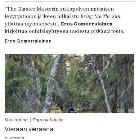
”The Blaster Masterin sukupolven mittaisen
levytystauon jälkeen julkaistu
Bring Me The Sun
yllättää myönteisesti”,
Eros Gomorralainen
kirjoittaa oululaisyhtyeen uudesta pitkäsoitosta.
Eros Gomorralainen
Mustarinda
Paperilehdestä
Vieraan vieraana
2–3/2026