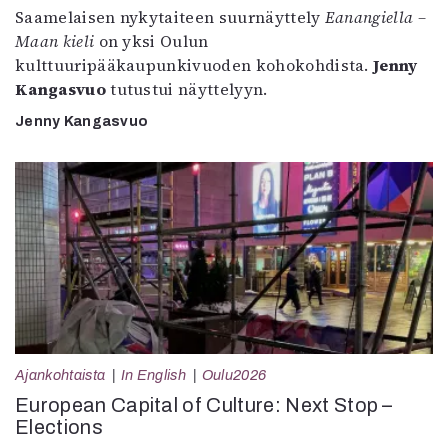
Saamelaisen nykytaiteen suurnäyttely
Eanangiella –
Maan kieli
on yksi Oulun
kulttuuripääkaupunkivuoden kohokohdista.
Jenny
Kangasvuo
tutustui näyttelyyn.
Jenny Kangasvuo
Ajankohtaista
In English
Oulu2026
European Capital of Culture: Next Stop –
Elections