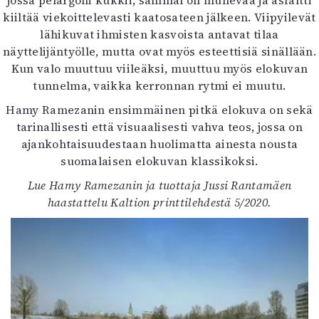
jossa pelargoni kukkii, sammal on muhevaa ja asfaltti
kiiltää viekoittelevasti kaatosateen jälkeen. Viipyilevät
lähikuvat ihmisten kasvoista antavat tilaa
näyttelijäntyölle, mutta ovat myös esteettisiä sinällään.
Kun valo muuttuu viileäksi, muuttuu myös elokuvan
tunnelma, vaikka kerronnan rytmi ei muutu.
Hamy Ramezanin ensimmäinen pitkä elokuva on sekä
tarinallisesti että visuaalisesti vahva teos, jossa on
ajankohtaisuudestaan huolimatta ainesta nousta
suomalaisen elokuvan klassikoksi.
Lue
Hamy Ramezanin ja tuottaja Jussi Rantamäen
haastattelu Kaltion printtilehdestä 5/2020.