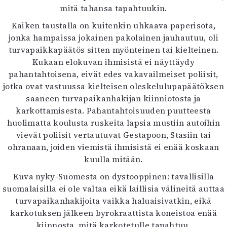
mitä tahansa tapahtuukin.
Kaiken taustalla on kuitenkin uhkaava paperisota,
jonka hampaissa jokainen pakolainen jauhautuu, oli
turvapaikkapäätös sitten myönteinen tai kielteinen.
Kukaan elokuvan ihmisistä ei näyttäydy
pahantahtoisena, eivät edes vakavailmeiset poliisit,
jotka ovat vastuussa kielteisen oleskelulupapäätöksen
saaneen turvapaikanhakijan kiinniotosta ja
karkottamisesta. Pahantahtoisuuden puutteesta
huolimatta koulusta ruskeita lapsia mustiin autoihin
vievät poliisit vertautuvat Gestapoon, Stasiin tai
ohranaan, joiden viemistä ihmisistä ei enää koskaan
kuulla mitään.
Kuva nyky-Suomesta on dystooppinen: tavallisilla
suomalaisilla ei ole valtaa eikä laillisia välineitä auttaa
turvapaikanhakijoita vaikka haluaisivatkin, eikä
karkotuksen jälkeen byrokraattista koneistoa enää
kiinnosta, mitä karkotetulle tapahtuu.