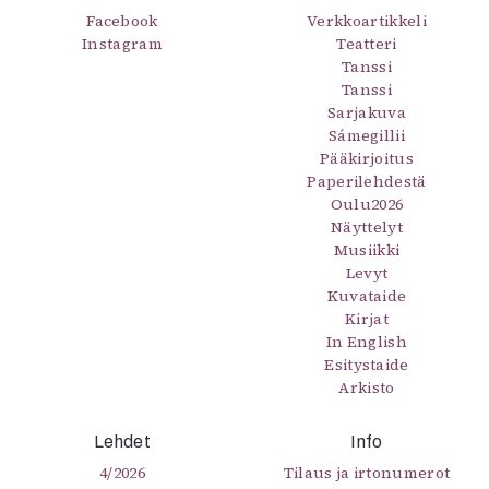
Facebook
Verkkoartikkeli
Instagram
Teatteri
Tanssi
Tanssi
Sarjakuva
Sámegillii
Pääkirjoitus
Paperilehdestä
Oulu2026
Näyttelyt
Musiikki
Levyt
Kuvataide
Kirjat
In English
Esitystaide
Arkisto
Lehdet
Info
4/2026
Tilaus ja irtonumerot