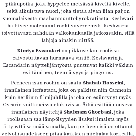
pikkupoika, joka hyppelee metsässä kiveltä kivelle,
sekä aikuistuva nuori, joka tietää aivan liian paljon
suomalaisesta maahanmuuttobyrokratiasta. Keshwari
hallitsee molemmat roolit suvereenisti. Keshwaria
toivottavasti nähdään valkokankaalla jatkossakin, sillä
lahjoja ainakin riittää.
Kimiya Escandari
on pikkusiskon roolissa
raivostuttavan hurmaava vintiö. Keshwarin ja
Escandarin näyttelijäntyöstä puuttuvat kaikki väkisin
esittäminen, teennäisyys ja pingotus.
Perheen isän rooliin on saatu
Shahab Hosseini
,
iranilainen leffastara, joka on palkittu niin Cannesin
kuin Berliinin filmijuhlilla ja joka on esiintynyt myös
Oscarin voittaneissa elokuvissa. Äitiä esittää nouseva
iranilainen näyttelijä
Shabnam Ghorbani
, joka
roolissaan saa lämpöisyyden lisäksi ilmaista myös
ärtynyttä särmää samalla, kun perheen isä on ottanut
velvollisuudekseen pitää kaikkien mielialaa korkealla,