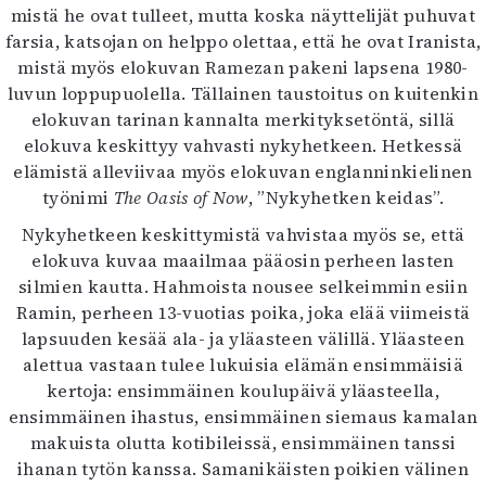
mistä he ovat tulleet, mutta koska näyttelijät puhuvat
Mediatiedot
farsia, katsojan on helppo olettaa, että he ovat Iranista,
Kaltio ry
mistä myös elokuvan Ramezan pakeni lapsena 1980-
luvun loppupuolella. Tällainen taustoitus on kuitenkin
elokuvan tarinan kannalta merkityksetöntä, sillä
elokuva keskittyy vahvasti nykyhetkeen. Hetkessä
elämistä alleviivaa myös elokuvan englanninkielinen
työnimi
The Oasis of Now
, ”Nykyhetken keidas”.
Nykyhetkeen keskittymistä vahvistaa myös se, että
elokuva kuvaa maailmaa pääosin perheen lasten
silmien kautta. Hahmoista nousee selkeimmin esiin
Ramin, perheen 13-vuotias poika, joka elää viimeistä
lapsuuden kesää ala- ja yläasteen välillä. Yläasteen
alettua vastaan tulee lukuisia elämän ensimmäisiä
kertoja: ensimmäinen koulupäivä yläasteella,
ensimmäinen ihastus, ensimmäinen siemaus kamalan
makuista olutta kotibileissä, ensimmäinen tanssi
ihanan tytön kanssa. Samanikäisten poikien välinen