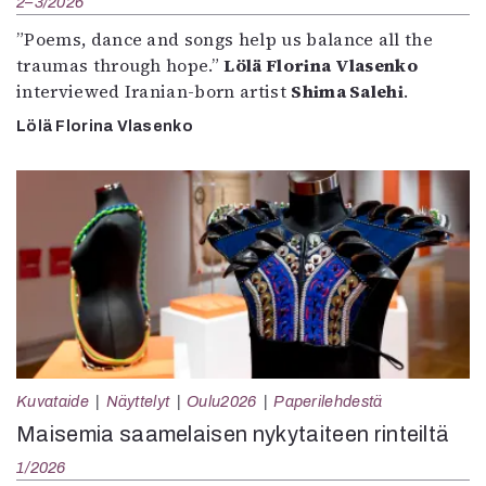
2–3/2026
”Poems, dance and songs help us balance all the
traumas through hope.”
Lölä Florina Vlasenko
interviewed Iranian-born artist
Shima Salehi
.
Lölä Florina Vlasenko
Kuvataide
Näyttelyt
Oulu2026
Paperilehdestä
Maisemia saamelaisen nykytaiteen rinteiltä
1/2026