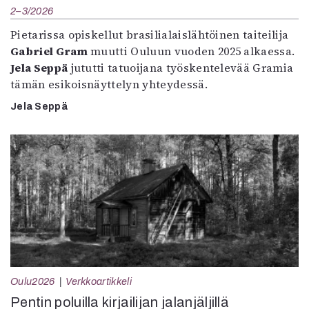
2–3/2026
Pietarissa opiskellut brasilialaislähtöinen taiteilija
Gabriel Gram
muutti Ouluun vuoden 2025 alkaessa.
Jela Seppä
jututti tatuoijana työskentelevää Gramia
tämän esikoisnäyttelyn yhteydessä.
Jela Seppä
Oulu2026
Verkkoartikkeli
Pentin poluilla kirjailijan jalanjäljillä