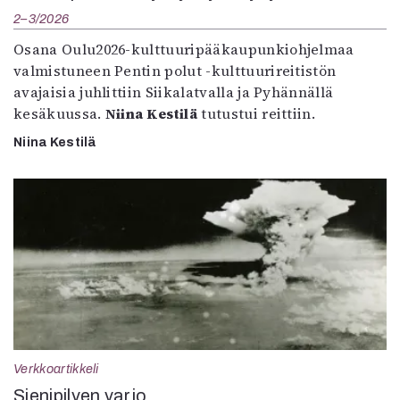
2–3/2026
Osana Oulu2026-kulttuuripääkaupunkiohjelmaa
valmistuneen Pentin polut -kulttuurireitistön
avajaisia juhlittiin Siikalatvalla ja Pyhännällä
kesäkuussa.
Niina Kestilä
tutustui reittiin.
Niina Kestilä
Verkkoartikkeli
Sienipilven varjo