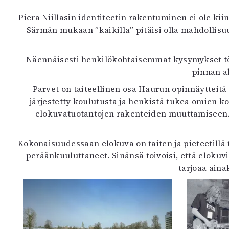
Piera Niillasin identiteetin rakentuminen ei ole kii
Särmän mukaan ”kaikilla” pitäisi olla mahdollisu
Näennäisesti henkilökohtaisemmat kysymykset tör
pinnan al
Parvet on taiteellinen osa Haurun opinnäytteitä A
järjestetty koulutusta ja henkistä tukea omien 
elokuvatuotantojen rakenteiden muuttamiseen. 
Kokonaisuudessaan elokuva on taiten ja pieteetillä 
peräänkuuluttaneet. Sinänsä toivoisi, että elokuvi
tarjoaa aina