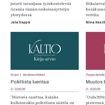
jututti tatuoijana työskentelevää
Siikalatva
Gramia tämän esikoisnäyttelyn
kesäkuus
yhteydessä.
reittiin.
Jela Seppä
Niina Kesti
Kirjat
Verkkoartikkeli
Paperilehde
Poliittista luentaa
Muutos t
2–3/2026
2–3/2026
”Historia osoittaa, kuinka
”Oulu2026
kulloinenkin poliittinen säätila on
pisteensä 