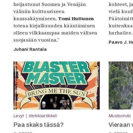
heijastunut Suomen ja Venäjän
kohteet, j
välisiin kulttuuriseen
vielä kuul
kanssakäymiseen.
Tomi Huttunen
Päätoimitta
toteaa kirjallisuuden kääntäminen
kuitenkaa
olleen vilkkaampaa maiden välisen
harhailee.
suojasään vuosina.”
Paavo J. H
Juhani Rantala
Levyt
Verkkoartikkeli
Mustarinda
Paa skaks tässä?
Vieraan 