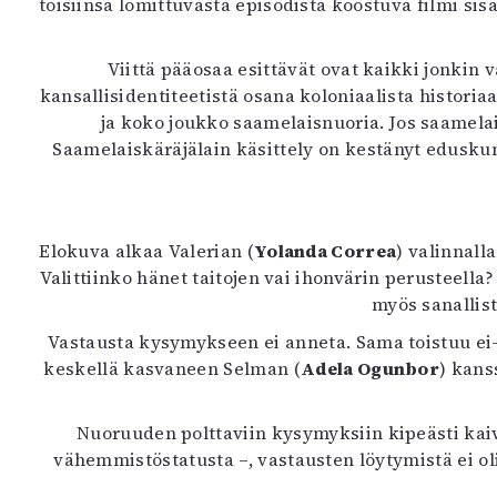
toisiinsa lomittuvasta episodista koostuva filmi si
K
Viittä pääosaa esittävät ovat kaikki jonk
I
kansallisidentiteetistä osana koloniaalista historia
E
ja koko joukko saamelaisnuoria. Jos saamelai
Saamelaiskäräjälain käsittely on kestänyt eduskun
Elokuva alkaa Valerian (
Yolanda Correa
) valinnall
Valittiinko hänet taitojen vai ihonvärin perusteel
myös sanallis
Vastausta kysymykseen ei anneta. Sama toistuu ei
keskellä kasvaneen Selman (
Adela Ogunbor
) kans
Nuoruuden polttaviin kysymyksiin kipeästi kaiv
vähemmistöstatusta –, vastausten löytymistä ei oli