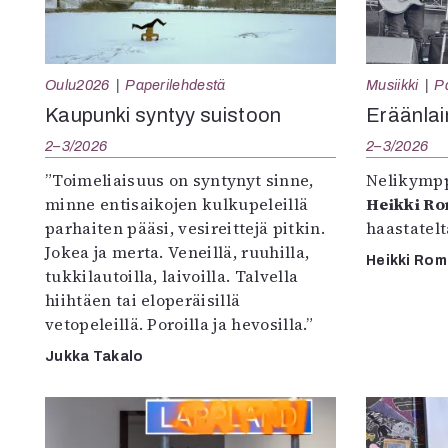
Oulu2026
Paperilehdestä
Musiikki
P
Kaupunki syntyy suistoon
Eräänlai
2–3/2026
2–3/2026
”Toimeliaisuus on syntynyt sinne,
Nelikympp
minne entisaikojen kulkupeleillä
Heikki R
parhaiten pääsi, vesireittejä pitkin.
haastatel
Jokea ja merta. Veneillä, ruuhilla,
Heikki Ro
tukkilautoilla, laivoilla. Talvella
hiihtäen tai eloperäisillä
vetopeleillä. Poroilla ja hevosilla.”
Jukka Takalo