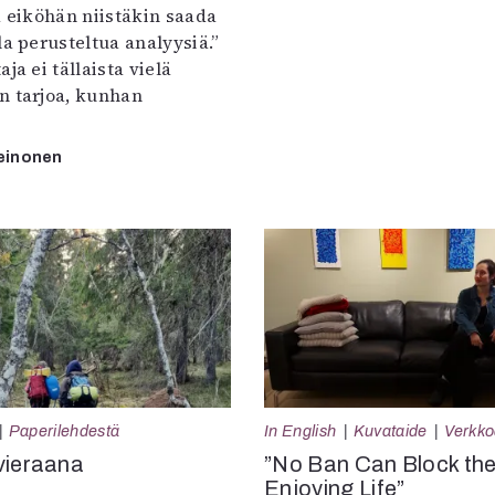
a eiköhän niistäkin saada
la perusteltua analyysiä.”
ja ei tällaista vielä
n tarjoa, kunhan
einonen
Paperilehdestä
In English
Kuvataide
Verkkoa
vieraana
”No Ban Can Block th
Enjoying Life”