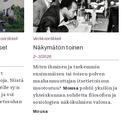
oartikkeli
Verkkoartikkeli
set
Näkymätön toinen
2–3/2026
Miten ihmisen ja tarkemmin
yt
ensimmäisen tai toisen polven
oja. Niistä
maahanmuuttajan itsetietoisuus
ille ry:n
muotoutuu?
Mousa
pohtii yksilön ja
ja voi
yhteiskunnan suhdetta filosofien ja
petusuhan
sosiologien näkökulmien valossa.
Mousa