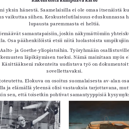
Rakenteista kumpuava katse
nni yksin hänestä. Saamelaisilla ei ole omaa itsenäistä 
us vaikuttaa siihen. Keskustelutilaisuus eduskunnassa 
lupausta paremmasta ei heltiä.
määvät samantapaisiin, joskin näkymättömiin yhteiskunna
la. Osa päähenkilöistä etsii niitä luolastoista umpikujii
alto- ja Goethe-yliopistoihin. Työryhmään osallistuville 
kokemusten läpikäymisen tueksi. Nämä mainitaan myös elo
Käsittääkseni rakenteita uudistava työ on dokumentoitu 
sovellettavaksi.
toteutettu. Elokuva on osoitus suomalaisesta av-alan osaa
lla ja elämällä yleensä olisi vastauksia tarjottavana, mu
kin sen, että toisetkin pohtivat samantyyppisiä kysymyks