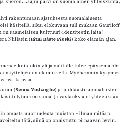
 ja kuoron. Laajin parvi on suomalainen yhteiskunta,
ähti rakentumaan ajatuksesta suomalaisesta
oisi käsitellä, siksi elokuvaan tuli mukaan Gauriloff
 on saamelaisen kulttuuri-identiteetin laita?
a Niillasin (
Ritni Ráste Pieski
) koko elämän ajan.
 menee kuitenkin yli ja valitulle tulee epävarma olo.
 sekä näyttelijöiden olemuksella. Myöhemmin kysymys
ävänsä kanssa.
Noran (
Senna Vodzogbe
) ja puhtaasti suomalaisten
käsittelytapa on sama. Ja vastauksia ei yhteenkään
otain omasta nuoruudesta muistan – ilman mitään
voiteltu tätä, siinä on onnistuttu piinaavan hyvin.