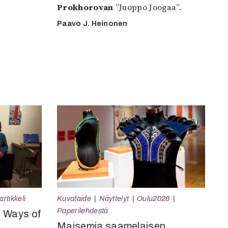
Prokhorovan
”Juoppo Joogaa”.
Paavo J. Heinonen
rtikkeli
Kuvataide
Näyttelyt
Oulu2026
Paperilehdestä
e Ways of
Maisemia saamelaisen