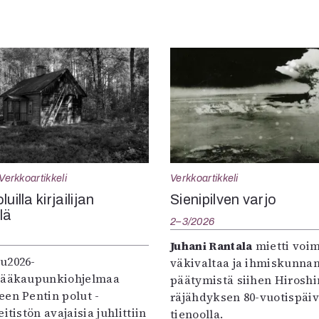
Verkkoartikkeli
Verkkoartikkeli
uilla kirjailijan
Sienipilven varjo
llä
2–3/2026
Juhani Rantala
mietti voi
u2026-
väkivaltaa ja ihmiskunna
pääkaupunkiohjelmaa
päätymistä siihen Hirosh
een Pentin polut -
räjähdyksen 80-vuotispäi
itistön avajaisia juhlittiin
tienoolla.