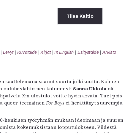
Tilaa
Kaltio
a
Levyt
Kuvataide
Kirjat
In English
Esitystaide
Arkisto
rot
ssä
s
dot
en saattelemana saanut suurta julkisuutta. Kolmen
y
Kun oululaislähtöinen kolumnisti
Sanna Ukkola
oli
palvelu X:n ulostulot voitte hyvin arvata. Tuet pois
a queer-teemainen
For Boys
ei herättänyt suurempia
o 70-henkisen työryhmän mukaan ideoimaan ja suuren
a omista kokemuksistaan lopputulokseen. Viidestä