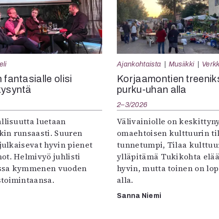
eli
Ajankohtaista
Musiikki
Verkk
 fantasialle olisi
Korjaamontien treenik
kysyntä
purku-uhan alla
2–3/2026
llisuutta luetaan
Välivainiolle on keskittyn
in runsaasti. Suuren
omaehtoisen kulttuurin til
 julkaisevat hyvin pienet
tunnetumpi, Tilaa kulttuur
ot. Helmivyö juhlisti
ylläpitämä Tukikohta elää 
ssa kymmenen vuoden
hyvin, mutta toinen on lo
toimintaansa.
alla.
Sanna Niemi