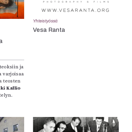
Yhteistyössä
Vesa Ranta
a
teoksiin ja
 varjoisaa
a teosten
ki Kallio
elyn.