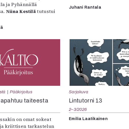
lla ja Pyhännällä
Juhani Rantala
sa.
Niina Kestilä
tutustui
lä
Sarjakuva
stä
Pääkirjoitus
Lintutorni 13
apahtuu taiteesta
2–3/2026
:ssakin on omat sokeat
Emilia Laatikainen
ja kriittisen tarkastelun