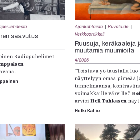
aperilehdestä
Ajankohtaista
Kuvataide
Verkkoartikkeli
nen saavutus
Ruusuja, keräkaaleja j
muutamia muumioita
inen Radiopuhelimet
4/2026
omppaisen
”Toistuva yö taustalla luo 
tavana.
näyttelyyn omaa pimeää ja
mppainen
tunnelmaansa, kontrastin
voimakkaille väreille.”
Hel
arvioi
Heli Tuhkasen
näytt
Helki Kallio