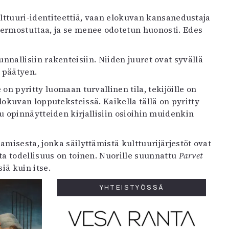
kulttuuri-identiteettiä, vaan elokuvan kansanedustaja
hermostuttaa, ja se menee odotetun huonosti. Edes
llisiin rakenteisiin. Niiden juuret ovat syvällä
n päätyen.
on pyritty luomaan turvallinen tila, tekijöille on
kuvan lopputeksteissä. Kaikella tällä on pyritty
opinnäytteiden kirjallisiin osioihin muidenkin
misesta, jonka säilyttämistä kulttuurijärjestöt ovat
tta todellisuus on toinen. Nuorille suunnattu
Parvet
iä kuin itse.
YHTEISTYÖSSÄ