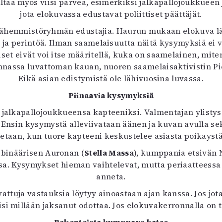
sältää myös viisi parvea, esimerkiksi jalkapallojoukkueen
uvataide
jota elokuvassa edustavat poliittiset päättäjät.
Kirjat
in vähemmistöryhmän edustajia. Haurun mukaan elokuva l
n English
a ja perintöä. Ilman saamelaisuutta näitä kysymyksiä ei v
sitystaide
set eivät voi itse määritellä, kuka on saamelainen, miten
Arkisto
nassa luvattoman kauan, nuoren saamelaisaktivistin Pier
Eikä asian edistymistä ole lähivuosina luvassa.
Piinaavia kysymyksiä
a jalkapallojoukkueensa kapteeniksi. Valmentajan ylistys
la? Ensin kysymystä alleviivataan äänen ja kuvan avulla
tetaan, kun tuore kapteeni keskustelee asiasta poikayst
-binäärisen Auronan (
Stella Massa
), kumppania etsivän 
sa. Kysymykset hieman vaihtelevat, mutta periaatteessa 
anneta.
attuja vastauksia löytyy ainoastaan ajan kanssa. Jos j
si millään jaksanut odottaa. Jos elokuvakerronnalla on ta