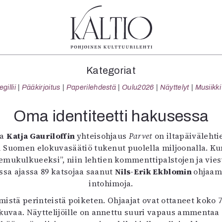
tegoriat
Lehdet
Info
Kategoriat
koartikkeli
4/2026
Tilaus j
illii
Pääkirjoitus
Paperilehdestä
Oulu2026
Näyttelyt
Musiikki
Teatteri
2–3/2026
irtonume
Tanssi
1/2026
Yhteistyö
Oma identiteetti hakusessa
Tanssi
6/2025
Toimitu
arjakuva
5/2025 saame
Mediatie
ja
Katja Gauriloffin
yhteisohjaus
Parvet
on iltapäivälehti
ámegillii
5/2025
Kaltio r
 oli Suomen elokuvasäätiö tukenut puolella miljoonalla. 
äkirjoitus
Lehtiarkisto
ukulkueeksi”, niin lehtien kommenttipalstojen ja viesti
erilehdestä
assa ajassa 89 katsojaa saanut
Nils-Erik Ekblomin
ohjaam
Oulu2026
intohimoja.
Näyttelyt
mistä perinteistä poiketen. Ohjaajat ovat ottaneet kok
Musiikki
okuvaa. Näyttelijöille on annettu suuri vapaus ammenta
Levyt