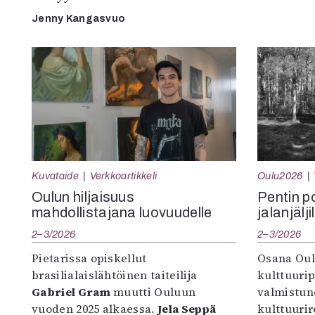
Jenny Kangasvuo
Kuvataide
Verkkoartikkeli
Oulu2026
Oulun hiljaisuus
Pentin pol
mahdollistajana luovuudelle
jalanjälji
2–3/2026
2–3/2026
Pietarissa opiskellut
Osana Oul
brasilialaislähtöinen taiteilija
kulttuuri
Gabriel Gram
muutti Ouluun
valmistun
vuoden 2025 alkaessa.
Jela Seppä
kulttuurire