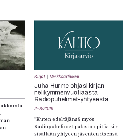
Kirjat
Verkkoartikkeli
Juha Hurme ohjasi kirjan
nelikymmenvuotiaasta
Radiopuhelimet-yhtyeestä
makkainta
2–3/2026
n
”Kuten edeltäjänsä myös
iman
Radiopuhelimet palasina pitää siis
vän
sisällään yhtyeen jäsenten itsensä