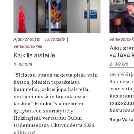
Ajankohtaista
Kuvataide
Verkkoartikk
Verkkoartikkeli
Aikuisten
valtava 
Kaikille aisteille
2–3/2026
2–3/2026
Genrekirja
”Yleisesti ottaen taidetta pitää vain
Suomessak
katsoa, joissain tapauksissa
osan siitä
kuunnella, joskus jopa haistella,
kustantam
mutta ei missään tapauksessa
toukokuu
koskea.” Kuinka ”saamelaisen
kustannus
nykytaiteen suurnäyttely”
Helsingissä vertautuu Oulun
Reijo Valta
taidemuseossa alkuvuodesta 2026
nähtyyn?