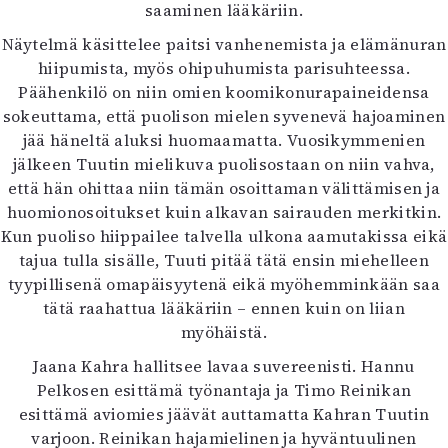
saaminen lääkäriin.
Näytelmä käsittelee paitsi vanhenemista ja elämänuran
hiipumista, myös ohipuhumista parisuhteessa.
Päähenkilö on niin omien koomikonurapaineidensa
sokeuttama, että puolison mielen syvenevä hajoaminen
jää häneltä aluksi huomaamatta. Vuosikymmenien
jälkeen Tuutin mielikuva puolisostaan on niin vahva,
että hän ohittaa niin tämän osoittaman välittämisen ja
huomionosoitukset kuin alkavan sairauden merkitkin.
Kun puoliso hiippailee talvella ulkona aamutakissa eikä
tajua tulla sisälle, Tuuti pitää tätä ensin miehelleen
tyypillisenä omapäisyytenä eikä myöhemminkään saa
tätä raahattua lääkäriin – ennen kuin on liian
myöhäistä.
Jaana Kahra hallitsee lavaa suvereenisti. Hannu
Pelkosen esittämä työnantaja ja Timo Reinikan
esittämä aviomies jäävät auttamatta Kahran Tuutin
varjoon. Reinikan hajamielinen ja hyväntuulinen