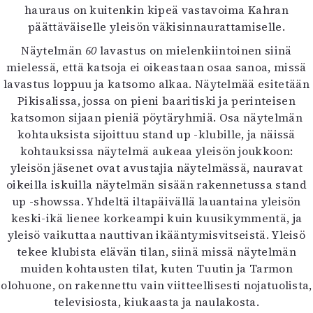
hauraus on kuitenkin kipeä vastavoima Kahran
päättäväiselle yleisön väkisinnaurattamiselle.
Näytelmän
60
lavastus on mielenkiintoinen siinä
mielessä, että katsoja ei oikeastaan osaa sanoa, missä
lavastus loppuu ja katsomo alkaa. Näytelmää esitetään
Pikisalissa, jossa on pieni baaritiski ja perinteisen
katsomon sijaan pieniä pöytäryhmiä. Osa näytelmän
kohtauksista sijoittuu stand up -klubille, ja näissä
kohtauksissa näytelmä aukeaa yleisön joukkoon:
yleisön jäsenet ovat avustajia näytelmässä, nauravat
oikeilla iskuilla näytelmän sisään rakennetussa stand
up -showssa. Yhdeltä iltapäivällä lauantaina yleisön
keski-ikä lienee korkeampi kuin kuusikymmentä, ja
yleisö vaikuttaa nauttivan ikääntymisvitseistä. Yleisö
tekee klubista elävän tilan, siinä missä näytelmän
muiden kohtausten tilat, kuten Tuutin ja Tarmon
olohuone, on rakennettu vain viitteellisesti nojatuolista,
televisiosta, kiukaasta ja naulakosta.