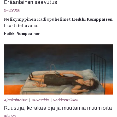
Eräänlainen saavutus
2–3/2026
Nelikymppinen Radiopuhelimet
Heikki Romppaisen
haastateltavana.
Heikki Romppainen
Ajankohtaista
Kuvataide
Verkkoartikkeli
Ruusuja, keräkaaleja ja muutamia muumioita
4/2026