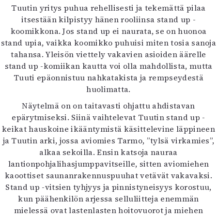
Tuutin yritys puhua rehellisesti ja tekemättä pilaa
itsestään kilpistyy hänen rooliinsa stand up -
koomikkona. Jos stand up ei naurata, se on huonoa
stand upia, vaikka koomikko puhuisi miten tosia sanoja
tahansa. Yleisön viettely vakavien asioiden äärelle
stand up -komiikan kautta voi olla mahdollista, mutta
Tuuti epäonnistuu nahkatakista ja rempseydestä
huolimatta.
Näytelmä on on taitavasti ohjattu ahdistavan
epärytmiseksi. Siinä vaihtelevat Tuutin stand up -
keikat hauskoine ikääntymistä käsittelevine läppineen
ja Tuutin arki, jossa aviomies Tarmo, ”tylsä virkamies”,
alkaa sekoilla. Ensin katsoja nauraa
lantionpohjalihasjumppavitseille, sitten aviomiehen
kaoottiset saunanrakennuspuuhat vetävät vakavaksi.
Stand up -vitsien tyhjyys ja pinnistyneisyys korostuu,
kun päähenkilön arjessa selluliitteja enemmän
mielessä ovat lastenlasten hoitovuorot ja miehen