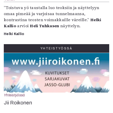
”Toistuva yö taustalla luo teoksiin ja näyttelyyn
omaa pimeää ja varjoisaa tunnelmaansa,
kontrastina teosten voimakkaille väreille.”
Helki
Kallio
arvioi
Heli Tuhkasen
näyttelyn.
Helki Kallio
YHTEISTYÖSSÄ
Yhteistyössä
Jii Roikonen