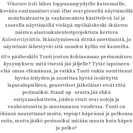
Vihainen leski
lähes loppuunmyydyille katsomoille,
Mediatiedot
kevään ensimmäiset ensi-illat ovat pienellä näyttämöllä
Kaltio ry
muistisairautta ja vanhenemista käsittelevä
Isä
ja
suurella näyttämöllä vieläpä myöhäiskeski-ikäisten
naisten alastonkalenteriprojektista kertova
Kalenteritytötkin
. Ikääntymisessä riittää miettimistä, ja
näytelmät lähestyvät sitä onneksi kyllin eri kanteilta.
60:n
päähenkilö Tuuti joutuu kohtaamaan perimmäisen
kysymyksen: mitä itsestä jää jäljelle? Tytär lapsineen
elää omaa elämäänsä, ja vaikka Tuuti onkin suorittanut
hyvän äitiyden ja suorittaa hyvää isoäitiyttä
lapsenlapsilleen, geneettiset jälkeläiset eivät riitä
perinnöksi. Stand up -urasta jää ehkä
esitysnauhoitteita, joiden vitsit ovat noloja ja
vanhentuneita jo muutamassa vuodessa. Tuuti on
ikänsä naurattanut muita, repinyt häpeänsä ja pelkonsa
esiin, mutta jääkö perinnöksi mitään muuta kuin häpeä
ja pelko?