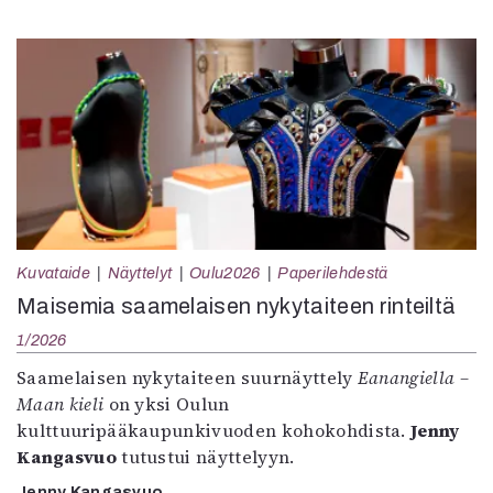
Kuvataide
Näyttelyt
Oulu2026
Paperilehdestä
Maisemia saamelaisen nykytaiteen rinteiltä
1/2026
Saamelaisen nykytaiteen suurnäyttely
Eanangiella –
Maan kieli
on yksi Oulun
kulttuuripääkaupunkivuoden kohokohdista.
Jenny
Kangasvuo
tutustui näyttelyyn.
Jenny Kangasvuo