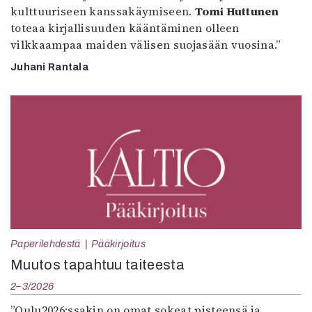
kulttuuriseen kanssakäymiseen.
Tomi Huttunen
toteaa kirjallisuuden kääntäminen olleen
vilkkaampaa maiden välisen suojasään vuosina.”
Juhani Rantala
Paperilehdestä
Pääkirjoitus
Muutos tapahtuu taiteesta
2–3/2026
”Oulu2026:ssakin on omat sokeat pisteensä ja