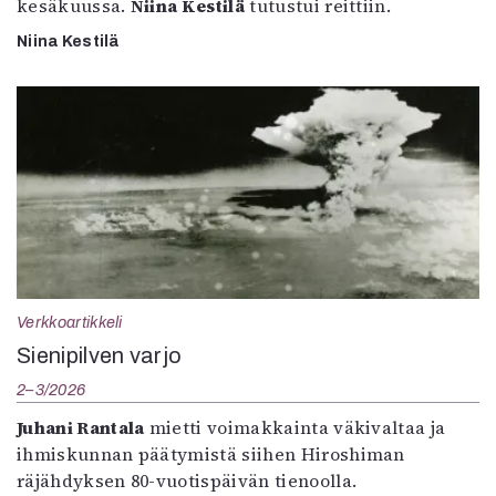
kesäkuussa.
Niina Kestilä
tutustui reittiin.
Niina Kestilä
Verkkoartikkeli
Sienipilven varjo
2–3/2026
Juhani Rantala
mietti voimakkainta väkivaltaa ja
ihmiskunnan päätymistä siihen Hiroshiman
räjähdyksen 80-vuotispäivän tienoolla.