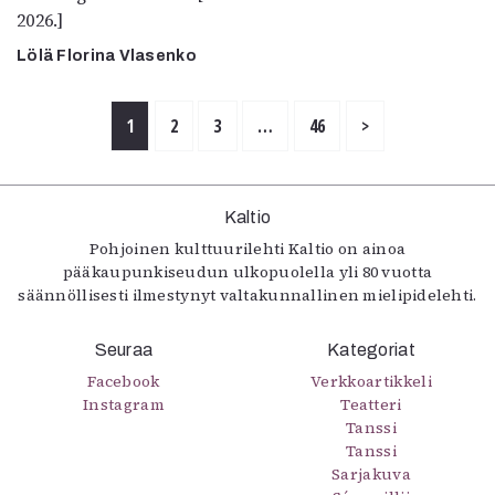
2026.]
Lölä Florina Vlasenko
1
2
3
…
46
>
Kaltio
Pohjoinen kulttuurilehti Kaltio on ainoa
pääkaupunkiseudun ulkopuolella yli 80 vuotta
säännöllisesti ilmestynyt valtakunnallinen mielipidelehti.
Seuraa
Kategoriat
Facebook
Verkkoartikkeli
Instagram
Teatteri
Tanssi
Tanssi
Sarjakuva