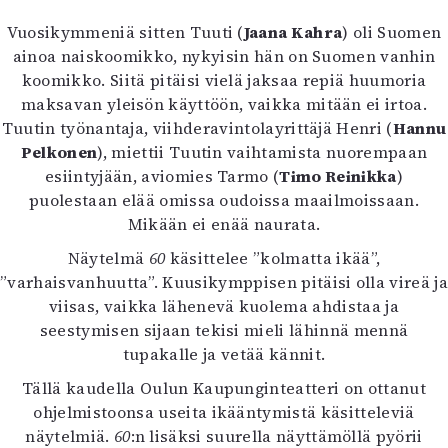
Kirjat
Vuosikymmeniä sitten Tuuti (
In English
Jaana Kahra
) oli Suomen
ainoa naiskoomikko, nykyisin hän on Suomen vanhin
Esitystaide
koomikko. Siitä pitäisi vielä jaksaa repiä huumoria
Arkisto
maksavan yleisön käyttöön, vaikka mitään ei irtoa.
Tuutin työnantaja, viihderavintolayrittäjä Henri (
Hannu
Lehdet
Pelkonen
), miettii Tuutin vaihtamista nuorempaan
4/2026
esiintyjään, aviomies Tarmo (
Timo Reinikka
)
2–3/2026
puolestaan elää omissa oudoissa maailmoissaan.
1/2026
Mikään ei enää naurata.
6/2025
Näytelmä
60
käsittelee ”kolmatta ikää”,
5/2025 saame
”varhaisvanhuutta”. Kuusikymppisen pitäisi olla vireä ja
5/2025
viisas, vaikka lähenevä kuolema ahdistaa ja
Lehtiarkisto
seestymisen sijaan tekisi mieli lähinnä mennä
tupakalle ja vetää kännit.
Info
Tällä kaudella Oulun Kaupunginteatteri on ottanut
Tilaus ja irtonumerot
ohjelmistoonsa useita ikääntymistä käsitteleviä
Yhteistyössä
näytelmiä.
60
:n lisäksi suurella näyttämöllä pyörii
Toimitus