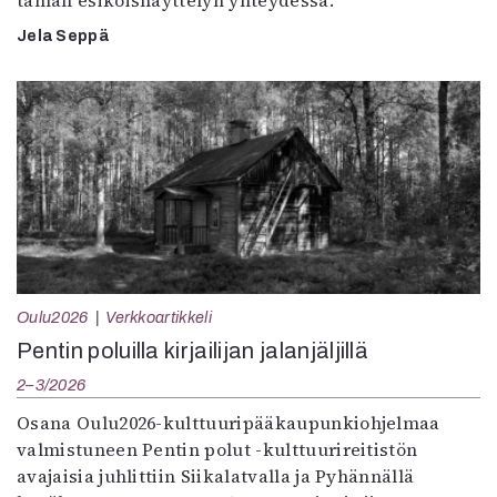
tämän esikoisnäyttelyn yhteydessä.
Jela Seppä
Oulu2026
Verkkoartikkeli
Pentin poluilla kirjailijan jalanjäljillä
2–3/2026
Osana Oulu2026-kulttuuripääkaupunkiohjelmaa
valmistuneen Pentin polut -kulttuurireitistön
avajaisia juhlittiin Siikalatvalla ja Pyhännällä