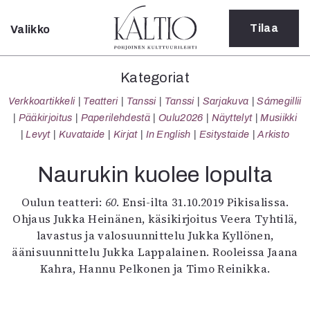
Tilaa
Valikko
Sulje
Kategoriat
Kategoriat
Verkkoartikkeli
Verkkoartikkeli
Teatteri
Tanssi
Tanssi
Sarjakuva
Sámegillii
Teatteri
Pääkirjoitus
Paperilehdestä
Oulu2026
Näyttelyt
Musiikki
Tanssi
Levyt
Kuvataide
Kirjat
In English
Esitystaide
Arkisto
Tanssi
Sarjakuva
Naurukin kuolee lopulta
Sámegillii
Pääkirjoitus
Oulun teatteri:
60
. Ensi-ilta 31.10.2019 Pikisalissa.
Paperilehdestä
Ohjaus Jukka Heinänen, käsikirjoitus Veera Tyhtilä,
Oulu2026
lavastus ja valosuunnittelu Jukka Kyllönen,
Näyttelyt
äänisuunnittelu Jukka Lappalainen. Rooleissa Jaana
Musiikki
Kahra, Hannu Pelkonen ja Timo Reinikka.
Levyt
Kuvataide