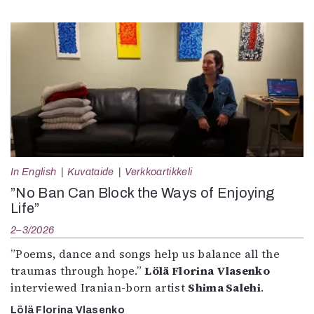
In English
Kuvataide
Verkkoartikkeli
”No Ban Can Block the Ways of Enjoying
Life”
2–3/2026
”Poems, dance and songs help us balance all the
traumas through hope.”
Lölä Florina Vlasenko
interviewed Iranian-born artist
Shima Salehi
.
Lölä Florina Vlasenko