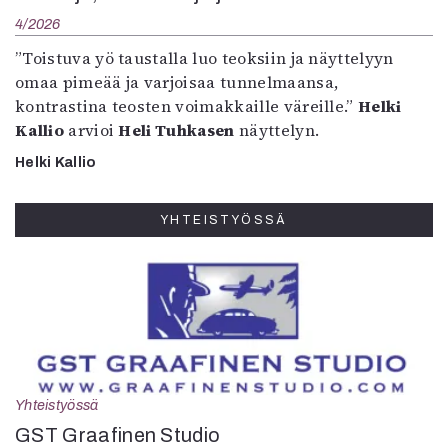
4/2026
”Toistuva yö taustalla luo teoksiin ja näyttelyyn
omaa pimeää ja varjoisaa tunnelmaansa,
kontrastina teosten voimakkaille väreille.”
Helki
Kallio
arvioi
Heli Tuhkasen
näyttelyn.
Helki Kallio
YHTEISTYÖSSÄ
Yhteistyössä
GST Graafinen Studio