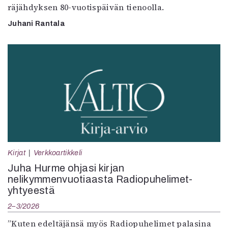
räjähdyksen 80-vuotispäivän tienoolla.
Juhani Rantala
Kirjat
Verkkoartikkeli
Juha Hurme ohjasi kirjan
nelikymmenvuotiaasta Radiopuhelimet-
yhtyeestä
2–3/2026
”Kuten edeltäjänsä myös Radiopuhelimet palasina