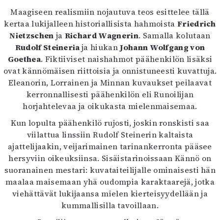
Mediatiedot
Maagiseen realismiin nojautuva teos esittelee tällä
Kaltio ry
kertaa lukijalleen historiallisista hahmoista
Friedrich
Nietzschen
ja
Richard Wagnerin
. Samalla kolutaan
Rudolf Steineria
ja hiukan
Johann Wolfgang von
Goethea
. Fiktiiviset naishahmot päähenkilön lisäksi
ovat kännömäisen riittoisia ja onnistuneesti kuvattuja.
Eleanorin, Lorrainen ja Minnan kuvaukset peilaavat
kerronnallisesti päähenkilön eli Runoilijan
horjahtelevaa ja oikukasta mielenmaisemaa.
Kun lopulta päähenkilö rujosti, joskin ronskisti saa
viilattua linssiin Rudolf Steinerin kaltaista
ajattelijaakin, veijarimainen tarinankerronta pääsee
hersyviin oikeuksiinsa. Sisäistarinoissaan Kännö on
suoranainen mestari: kuvataiteilijalle ominaisesti hän
maalaa maisemaan yhä oudompia karaktaarejä, jotka
viehättävät lukijaansa mielen kierteisyydellään ja
kummallisilla tavoillaan.