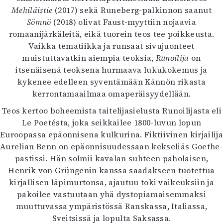
Kirjat
Mehiläistie
(2017) sekä Runeberg-palkinnon saanut
In English
Sömnö
(2018) olivat Faust-myyttiin nojaavia
Esitystaide
romaanijärkäleitä, eikä tuorein teos tee poikkeusta.
Arkisto
Vaikka tematiikka ja runsaat sivujuonteet
muistuttavatkin aiempia teoksia,
Runoilija
on
Lehdet
itsenäisenä teoksena hurmaava lukukokemus ja
kykenee edelleen syventämään Kännön rikasta
4/2026
kerrontamaailmaa omaperäisyydellään.
2–3/2026
1/2026
Teos kertoo boheemista taitelijasielusta Runoilijasta eli
6/2025
Le Poetésta, joka seikkailee 1800-luvun lopun
5/2025 saame
Euroopassa epäonnisena kulkurina. Fiktiivinen kirjailija
5/2025
Aurelian Benn on epäonnisuudessaan kekseliäs Goethe-
Lehtiarkisto
pastissi. Hän solmii kavalan suhteen paholaisen,
Henrik von Grüngenin kanssa saadakseen tuotettua
Info
kirjallisen läpimurtonsa, ajautuu toki vaikeuksiin ja
pakoilee vastuutaan yhä dystopiamaisemmaksi
Tilaus ja irtonumerot
muuttuvassa ympäristössä Ranskassa, Italiassa,
Yhteistyössä
Sveitsissä ja lopulta Saksassa.
Toimitus