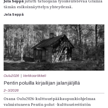
Jela Seppä
jututti tatuoijana työskentelevää Gramia
tämän esikoisnäyttelyn yhteydessä.
Jela Seppä
Oulu2026
Verkkoartikkeli
Pentin poluilla kirjailijan jalanjäljillä
2–3/2026
Osana Oulu2026-kulttuuripääkaupunkiohjelmaa
valmistuneen Pentin polut -kulttuurireitistön