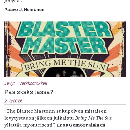
Joogaa”.
Paavo J. Heinonen
Levyt
Verkkoartikkeli
Paa skaks tässä?
2–3/2026
”The Blaster Masterin sukupolven mittaisen
levytystauon jälkeen julkaistu
Bring Me The Sun
yllättää myönteisesti”,
Eros Gomorralainen