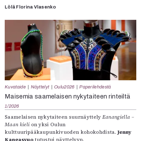
Lölä Florina Vlasenko
Kuvataide
Näyttelyt
Oulu2026
Paperilehdestä
Maisemia saamelaisen nykytaiteen rinteiltä
1/2026
Saamelaisen nykytaiteen suurnäyttely
Eanangiella –
Maan kieli
on yksi Oulun
kulttuuripääkaupunkivuoden kohokohdista.
Jenny
Kangasvuo
tutustui näyttelyyn.