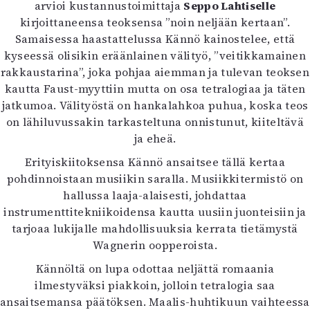
arvioi kustannustoimittaja
Seppo Lahtiselle
kirjoittaneensa teoksensa ”noin neljään kertaan”.
Samaisessa haastattelussa Kännö kainostelee, että
kyseessä olisikin eräänlainen välityö, ”veitikkamainen
rakkaustarina”, joka pohjaa aiemman ja tulevan teoksen
kautta Faust-myyttiin mutta on osa tetralogiaa ja täten
jatkumoa. Välityöstä on hankalahkoa puhua, koska teos
on lähiluvussakin tarkasteltuna onnistunut, kiiteltävä
ja eheä.
Erityiskiitoksensa Kännö ansaitsee tällä kertaa
pohdinnoistaan musiikin saralla. Musiikkitermistö on
hallussa laaja-alaisesti, johdattaa
instrumenttitekniikoidensa kautta uusiin juonteisiin ja
tarjoaa lukijalle mahdollisuuksia kerrata tietämystä
Wagnerin oopperoista.
Kännöltä on lupa odottaa neljättä romaania
ilmestyväksi piakkoin, jolloin tetralogia saa
ansaitsemansa päätöksen. Maalis-huhtikuun vaihteessa