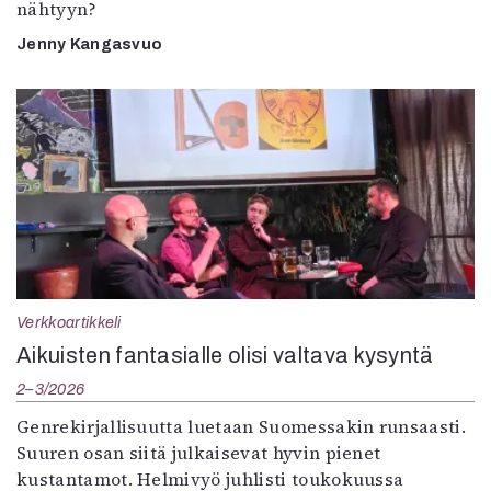
nähtyyn?
Jenny Kangasvuo
Verkkoartikkeli
Aikuisten fantasialle olisi valtava kysyntä
2–3/2026
Genrekirjallisuutta luetaan Suomessakin runsaasti.
Suuren osan siitä julkaisevat hyvin pienet
kustantamot. Helmivyö juhlisti toukokuussa