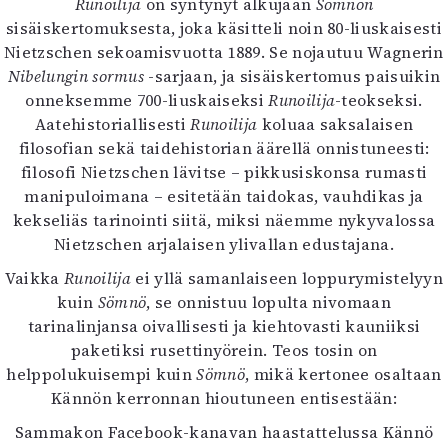
Runoilija
on syntynyt alkujaan
Sömnön
sisäiskertomuksesta, joka käsitteli noin 80-liuskaisesti
Nietzschen sekoamisvuotta 1889. Se nojautuu Wagnerin
Nibelungin sormus
-sarjaan, ja sisäiskertomus paisuikin
onneksemme 700-liuskaiseksi
Runoilija
-teokseksi.
Aatehistoriallisesti
Runoilija
koluaa saksalaisen
filosofian sekä taidehistorian äärellä onnistuneesti:
filosofi Nietzschen lävitse – pikkusiskonsa rumasti
manipuloimana – esitetään taidokas, vauhdikas ja
kekseliäs tarinointi siitä, miksi näemme nykyvalossa
Nietzschen arjalaisen ylivallan edustajana.
Vaikka
Runoilija
ei yllä samanlaiseen loppurymistelyyn
kuin
Sömnö
, se onnistuu lopulta nivomaan
tarinalinjansa oivallisesti ja kiehtovasti kauniiksi
paketiksi rusettinyörein. Teos tosin on
helppolukuisempi kuin
Sömnö
, mikä kertonee osaltaan
Kännön kerronnan hioutuneen entisestään:
Sammakon Facebook-kanavan haastattelussa Kännö