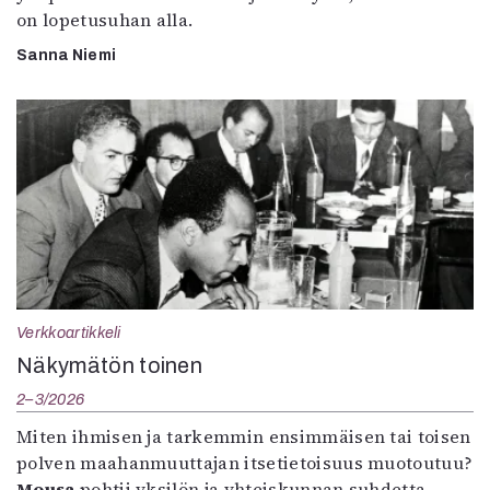
on lopetusuhan alla.
Sanna Niemi
Verkkoartikkeli
Näkymätön toinen
2–3/2026
Miten ihmisen ja tarkemmin ensimmäisen tai toisen
polven maahanmuuttajan itsetietoisuus muotoutuu?
Mousa
pohtii yksilön ja yhteiskunnan suhdetta