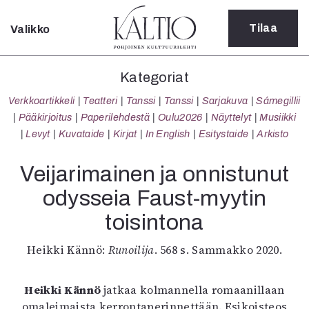
Tilaa
Valikko
Sulje
Kategoriat
Kategoriat
Verkkoartikkeli
Verkkoartikkeli
Teatteri
Tanssi
Tanssi
Sarjakuva
Sámegillii
Teatteri
Pääkirjoitus
Paperilehdestä
Oulu2026
Näyttelyt
Musiikki
Tanssi
Levyt
Kuvataide
Kirjat
In English
Esitystaide
Arkisto
Tanssi
Sarjakuva
Veijarimainen ja onnistunut
Sámegillii
odysseia Faust-myytin
Pääkirjoitus
Paperilehdestä
toisintona
Oulu2026
Näyttelyt
Heikki Kännö:
Runoilija
. 568 s. Sammakko 2020.
Musiikki
Levyt
Heikki Kännö
jatkaa kolmannella romaanillaan
Kuvataide
omaleimaista kerrontaperinnettään. Esikoisteos