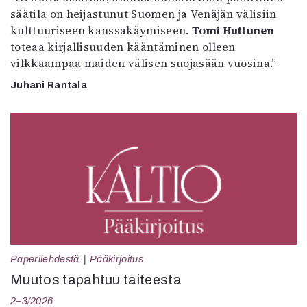
säätila on heijastunut Suomen ja Venäjän välisiin
kulttuuriseen kanssakäymiseen.
Tomi Huttunen
toteaa kirjallisuuden kääntäminen olleen
vilkkaampaa maiden välisen suojasään vuosina.”
Juhani Rantala
Paperilehdestä
Pääkirjoitus
Muutos tapahtuu taiteesta
2–3/2026