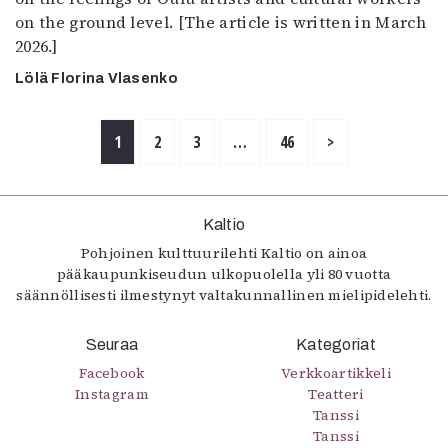
on the ground level. [The article is written in March
2026.]
Lölä Florina Vlasenko
1
2
3
…
46
>
Kaltio
Pohjoinen kulttuurilehti Kaltio on ainoa
pääkaupunkiseudun ulkopuolella yli 80 vuotta
säännöllisesti ilmestynyt valtakunnallinen mielipidelehti.
Seuraa
Kategoriat
Facebook
Verkkoartikkeli
Instagram
Teatteri
Tanssi
Tanssi