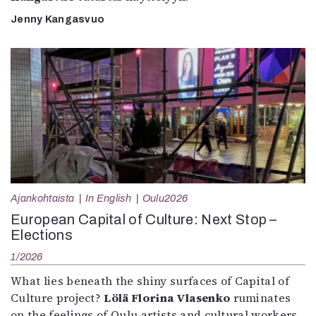
Jenny Kangasvuo
Ajankohtaista
In English
Oulu2026
European Capital of Culture: Next Stop –
Elections
1/2026
What lies beneath the shiny surfaces of Capital of
Culture project?
Lölä Florina Vlasenko
ruminates
on the feelings of Oulu artists and cultural workers