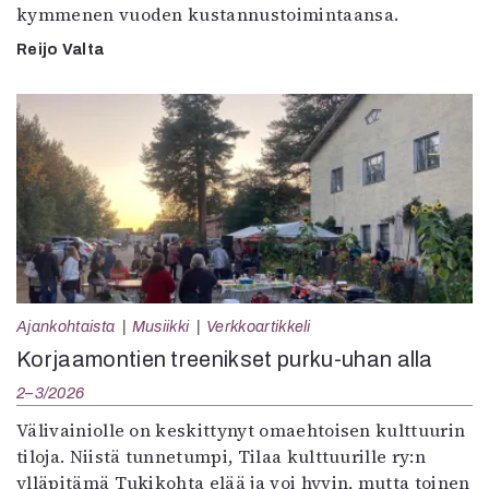
kymmenen vuoden kustannustoimintaansa.
Reijo Valta
Ajankohtaista
Musiikki
Verkkoartikkeli
Korjaamontien treenikset purku-uhan alla
2–3/2026
Välivainiolle on keskittynyt omaehtoisen kulttuurin
tiloja. Niistä tunnetumpi, Tilaa kulttuurille ry:n
ylläpitämä Tukikohta elää ja voi hyvin, mutta toinen