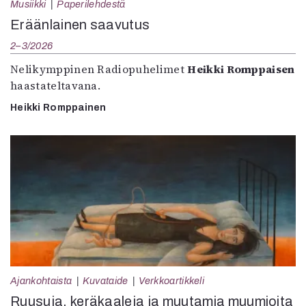
Musiikki
Paperilehdestä
Eräänlainen saavutus
2–3/2026
Nelikymppinen Radiopuhelimet
Heikki Romppaisen
haastateltavana.
Heikki Romppainen
Ajankohtaista
Kuvataide
Verkkoartikkeli
Ruusuja, keräkaaleja ja muutamia muumioita