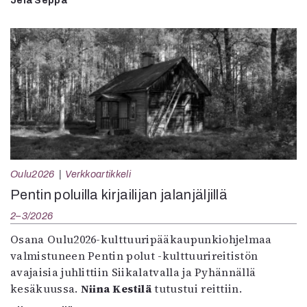
Jela Seppä
Oulu2026
Verkkoartikkeli
Pentin poluilla kirjailijan jalanjäljillä
2–3/2026
Osana Oulu2026-kulttuuripääkaupunkiohjelmaa
valmistuneen Pentin polut -kulttuurireitistön
avajaisia juhlittiin Siikalatvalla ja Pyhännällä
kesäkuussa.
Niina Kestilä
tutustui reittiin.