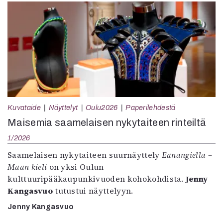
Kuvataide
Näyttelyt
Oulu2026
Paperilehdestä
Maisemia saamelaisen nykytaiteen rinteiltä
1/2026
Saamelaisen nykytaiteen suurnäyttely
Eanangiella –
Maan kieli
on yksi Oulun
kulttuuripääkaupunkivuoden kohokohdista.
Jenny
Kangasvuo
tutustui näyttelyyn.
Jenny Kangasvuo