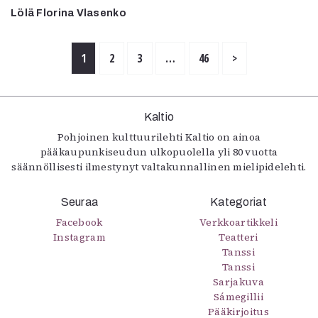
Lölä Florina Vlasenko
1
2
3
…
46
>
Kaltio
Pohjoinen kulttuurilehti Kaltio on ainoa
pääkaupunkiseudun ulkopuolella yli 80 vuotta
säännöllisesti ilmestynyt valtakunnallinen mielipidelehti.
Seuraa
Kategoriat
Facebook
Verkkoartikkeli
Instagram
Teatteri
Tanssi
Tanssi
Sarjakuva
Sámegillii
Pääkirjoitus