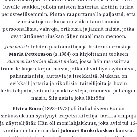
Kirjat
luvulle saakka, jolloin naisten historiaa alettiin tutkia
In English
perusteellisemmin. Pintaa raaputtamalla paljastui, että
Esitystaide
vuosisatojen aikana on vaikuttanut monia
Arkisto
persoonallisia, vahvoja, erikoisia ja jänniä naisia, jotka
ovat jättäneet riuskan jäljen maailman menoon.
Lehdet
Journalisti
-lehden päätoimittaja ja historiaharrastaja
4/2026
Maria Pettersson
(s.1984) on kirjoittanut teoksen
2–3/2026
Suomen historian jännät naiset
, jossa hän marssittaa
1/2026
framille laajan kirjon naisia, jotka olivat hyväsydämisiä,
6/2025
pahansisuisia, auttavia ja itsekkäitä. Mukana on
5/2025 saame
seikkailijattaria ja rikollisia, taiteilijoita ja hovin
5/2025
liehittelijöitä, sotilaita ja aktivisteja, uranaisia ja hengen
Lehtiarkisto
naisia. Siis naisia joka lähtöön!
Elvira Bono
(1893–1973) oli italialaiseen Bonon
Info
sirkussukuun syntynyt trapetsitaiteilija, tarkka-ampuja
Tilaus ja irtonumerot
ja näyttelijätär. Hän oli monilahjakkuus, joka avioitui 16-
Yhteistyössä
vuotiaana taidemaalari
Jalmari Ruokokosken
kanssa.
Toimitus