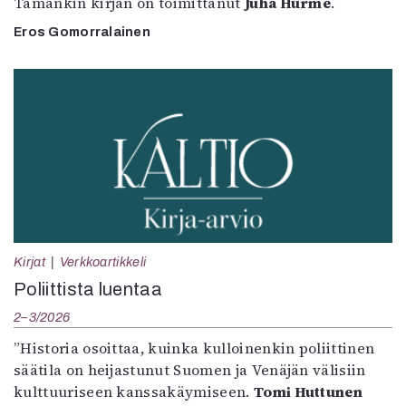
Tämänkin kirjan on toimittanut
Juha Hurme
.
Eros Gomorralainen
Kirjat
Verkkoartikkeli
Poliittista luentaa
2–3/2026
”Historia osoittaa, kuinka kulloinenkin poliittinen
säätila on heijastunut Suomen ja Venäjän välisiin
kulttuuriseen kanssakäymiseen.
Tomi Huttunen