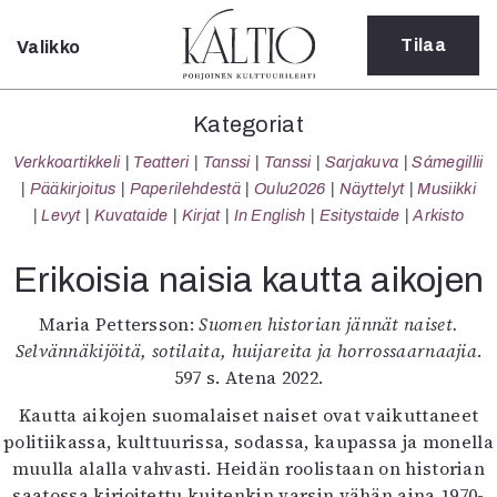
Tilaa
Valikko
Sulje
Kategoriat
Kategoriat
Verkkoartikkeli
Verkkoartikkeli
Teatteri
Tanssi
Tanssi
Sarjakuva
Sámegillii
Teatteri
Pääkirjoitus
Paperilehdestä
Oulu2026
Näyttelyt
Musiikki
Tanssi
Levyt
Kuvataide
Kirjat
In English
Esitystaide
Arkisto
Tanssi
Sarjakuva
Erikoisia naisia kautta aikojen
Sámegillii
Pääkirjoitus
Maria Pettersson:
Suomen historian jännät naiset.
Paperilehdestä
Selvännäkijöitä, sotilaita, huijareita ja horrossaarnaajia
.
Oulu2026
597 s. Atena 2022.
Näyttelyt
Kautta aikojen suomalaiset naiset ovat vaikuttaneet
Musiikki
politiikassa, kulttuurissa, sodassa, kaupassa ja monella
Levyt
muulla alalla vahvasti. Heidän roolistaan on historian
Kuvataide
saatossa kirjoitettu kuitenkin varsin vähän aina 1970-