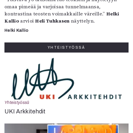
omaa pimeää ja varjoisaa tunnelmaansa,
kontrastina teosten voimakkaille väreille.”
Helki
Kallio
arvioi
Heli Tuhkasen
näyttelyn.
Helki Kallio
YHTEISTYÖSSÄ
Yhteistyössä
UKI Arkkitehdit