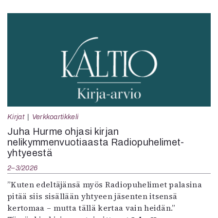
Kirjat
Verkkoartikkeli
Juha Hurme ohjasi kirjan
nelikymmenvuotiaasta Radiopuhelimet-
yhtyeestä
2–3/2026
”Kuten edeltäjänsä myös Radiopuhelimet palasina
pitää siis sisällään yhtyeen jäsenten itsensä
kertomaa – mutta tällä kertaa vain heidän.”