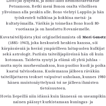
Liitto jäi lyhyeksi, ja Bono lähti heimosotaretkelle
Mediatiedot
Petsamoon. Retki meni Bonon osalta vihollisen
Kaltio ry
ylivoiman alla penkin alle. Bono viehtyi Lappiin ja hän
työskenteli tulkkina ja kokkina metsä- ja
kultatyömailla. Värikäs ja toimelias Bono kuoli 80-
vuotiaana ja on haudattu Rovaniemelle.
Kuvataiteilijoista yksi originelleimmista oli
Meri Genetz
(1885–1943), joka keskusteli henkien kanssa, söi
kärpässieniä ja keräsi ympärilleen laitapuolen kulkijat
sekä astrologit. Pariisin taiteilijapiireissä hän oli kuin
kotonaan. Taidetta syntyi ja elämä oli yhtä juhlaa –
mutta myös murheenlaaksoa, kun puoliso kuoli ja poika
kaatui talvisodassa. Kuolemansa jälkeen räväkän
taiteilijattaren teokset vaipuivat unholaan, kunnes 1980
hänen muistonäyttelynsä toi ne jälleen ihmisten
tietoisuuteen.
Hovin liepeillä niin idässä kuin lännessä on useampikin
nainen päässyt kurkistamaan kuningas- ja