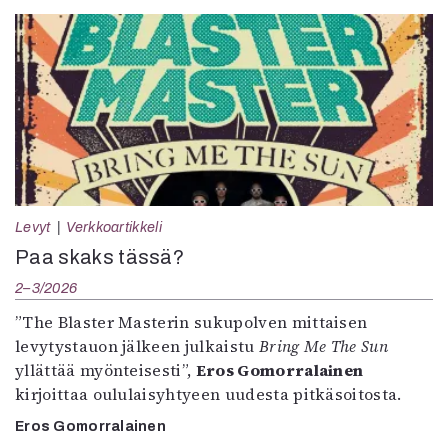
Levyt
Verkkoartikkeli
Paa skaks tässä?
2–3/2026
”The Blaster Masterin sukupolven mittaisen
levytystauon jälkeen julkaistu
Bring Me The Sun
yllättää myönteisesti”,
Eros Gomorralainen
kirjoittaa oululaisyhtyeen uudesta pitkäsoitosta.
Eros Gomorralainen