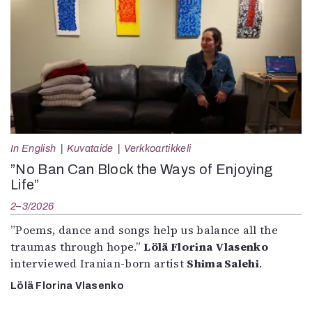
In English
Kuvataide
Verkkoartikkeli
”No Ban Can Block the Ways of Enjoying
Life”
2–3/2026
”Poems, dance and songs help us balance all the
traumas through hope.”
Lölä Florina Vlasenko
interviewed Iranian-born artist
Shima Salehi
.
Lölä Florina Vlasenko