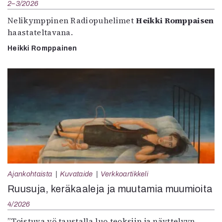
2–3/2026
Nelikymppinen Radiopuhelimet
Heikki Romppaisen
haastateltavana.
Heikki Romppainen
Ajankohtaista
Kuvataide
Verkkoartikkeli
Ruusuja, keräkaaleja ja muutamia muumioita
4/2026
”Toistuva yö taustalla luo teoksiin ja näyttelyyn