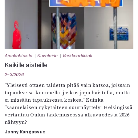
Ajankohtaista
Kuvataide
Verkkoartikkeli
Kaikille aisteille
2–3/2026
”Yleisesti ottaen taidetta pitää vain katsoa, joissain
tapauksissa kuunnella, joskus jopa haistella, mutta
ei missään tapauksessa koskea.” Kuinka
”saamelaisen nykytaiteen suurnäyttely” Helsingissä
vertautuu Oulun taidemuseossa alkuvuodesta 2026
nähtyyn?
Jenny Kangasvuo