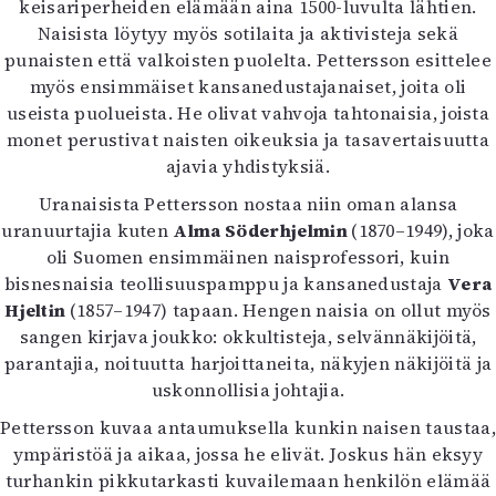
keisariperheiden elämään aina 1500-luvulta lähtien.
Naisista löytyy myös sotilaita ja aktivisteja sekä
punaisten että valkoisten puolelta. Pettersson esittelee
myös ensimmäiset kansanedustajanaiset, joita oli
useista puolueista. He olivat vahvoja tahtonaisia, joista
monet perustivat naisten oikeuksia ja tasavertaisuutta
ajavia yhdistyksiä.
Uranaisista Pettersson nostaa niin oman alansa
uranuurtajia kuten
Alma Söderhjelmin
(1870–1949), joka
oli Suomen ensimmäinen naisprofessori, kuin
bisnesnaisia teollisuuspamppu ja kansanedustaja
Vera
Hjeltin
(1857–1947) tapaan. Hengen naisia on ollut myös
sangen kirjava joukko: okkultisteja, selvännäkijöitä,
parantajia, noituutta harjoittaneita, näkyjen näkijöitä ja
uskonnollisia johtajia.
Pettersson kuvaa antaumuksella kunkin naisen taustaa,
ympäristöä ja aikaa, jossa he elivät. Joskus hän eksyy
turhankin pikkutarkasti kuvailemaan henkilön elämää