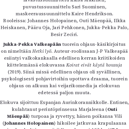
Kirjat
puvustussuunnittelu Sari Suominen,
In English
maskeeraussuunnittelu Kaire Hendrikson.
Esitystaide
Rooleissa: Johannes Holopainen, Outi Mäenpää, Ilkka
Arkisto
Heiskanen, Pääru Oja, Jari Pehkonen, Jukka-Pekka Palo,
Besir Zeciri.
Lehdet
Jukka-Pekka Valkeapään
tuorein ohjaus-käsikirjoitus
4/2026
on nimeltään
Hetki lyö
. Auteur-roolissaan J-P Valkeapää
2–3/2026
esiintyi valkokankaalla edellisen kerran kriitikoiden
1/2026
kiittelemässä elokuvassa
Koirat eivät käytä housuja
6/2025
(2019). Siinä missä edellinen ohjaus oli syvällinen,
5/2025 saame
psykologisesti pohjavirtoihin upottava draama, tuorein
5/2025
ohjaus on alkuun kai veijarikomedia ja elokuvan
Lehtiarkisto
edetessä paljon muuta.
Elokuva sijoittuu Espanjan Aurinkorannikkolle. Entinen,
Info
kulahtanut perintöprinsessa Marjaleena (
Outi
Tilaus ja irtonumerot
Mäenpää
) turpoaa ja ryvettyy, hänen poikansa Vili
Yhteistyössä
(
Johannes Holopainen
) hikoilee jatkuvaa krapulaansa
Toimitus