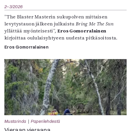
2–3/2026
”The Blaster Masterin sukupolven mittaisen
levytystauon jälkeen julkaistu
Bring Me The Sun
yllättää myönteisesti”,
Eros Gomorralainen
kirjoittaa oululaisyhtyeen uudesta pitkäsoitosta.
Eros Gomorralainen
Mustarinda
Paperilehdestä
Vieraan vieraana