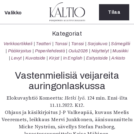
Tilaa
Valikko
Sulje
Kategoriat
Kategoriat
Verkkoartikkeli
Verkkoartikkeli
Teatteri
Tanssi
Tanssi
Sarjakuva
Sámegillii
Teatteri
Pääkirjoitus
Paperilehdestä
Oulu2026
Näyttelyt
Musiikki
Tanssi
Levyt
Kuvataide
Kirjat
In English
Esitystaide
Arkisto
Tanssi
Sarjakuva
Vastenmielisiä veijareita
Sámegillii
auringonlaskussa
Pääkirjoitus
Paperilehdestä
Elokuvayhtiö Komeetta:
Hetki lyö
. 124 min. Ensi-ilta
Oulu2026
11.11.2022. K12.
Näyttelyt
Ohjaus ja käsikirjoitus J-P Valkeapää, kuvaus Meelis
Musiikki
Veeremets, leikkaus Mervi Junkkonen, äänisuunnittelu
Levyt
Micke Nyström, sävellys Stefan Pasborg,
Kuvataide
lavastussuunnittelu Kaisa Mäkinen,