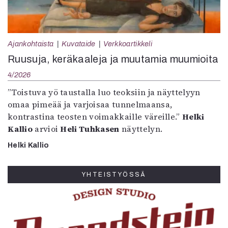
Ajankohtaista
Kuvataide
Verkkoartikkeli
Ruusuja, keräkaaleja ja muutamia muumioita
4/2026
”Toistuva yö taustalla luo teoksiin ja näyttelyyn
omaa pimeää ja varjoisaa tunnelmaansa,
kontrastina teosten voimakkaille väreille.”
Helki
Kallio
arvioi
Heli Tuhkasen
näyttelyn.
Helki Kallio
YHTEISTYÖSSÄ