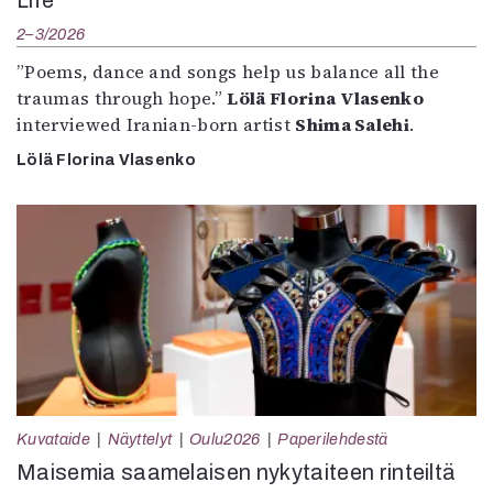
Life”
2–3/2026
”Poems, dance and songs help us balance all the
traumas through hope.”
Lölä Florina Vlasenko
interviewed Iranian-born artist
Shima Salehi
.
Lölä Florina Vlasenko
Kuvataide
Näyttelyt
Oulu2026
Paperilehdestä
Maisemia saamelaisen nykytaiteen rinteiltä