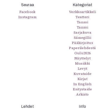
Seuraa
Kategoriat
Facebook
Verkkoartikkeli
Instagram
Teatteri
Tanssi
Tanssi
Sarjakuva
Sámegillii
Pääkirjoitus
Paperilehdestä
Oulu2026
Näyttelyt
Musiikki
Levyt
Kuvataide
Kirjat
In English
Esitystaide
Arkisto
Lehdet
Info