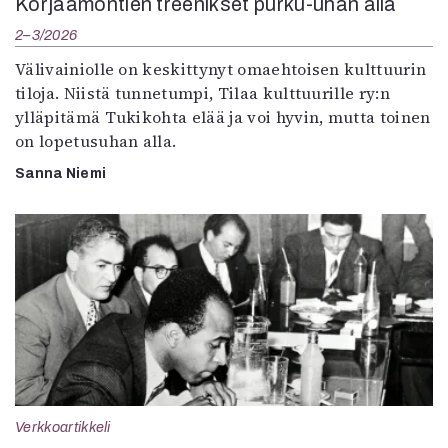
Korjaamontien treenikset purku-uhan alla
2–3/2026
Välivainiolle on keskittynyt omaehtoisen kulttuurin
tiloja. Niistä tunnetumpi, Tilaa kulttuurille ry:n
ylläpitämä Tukikohta elää ja voi hyvin, mutta toinen
on lopetusuhan alla.
Sanna Niemi
Verkkoartikkeli