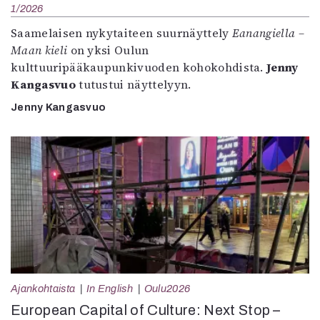
1/2026
Saamelaisen nykytaiteen suurnäyttely
Eanangiella –
Maan kieli
on yksi Oulun
kulttuuripääkaupunkivuoden kohokohdista.
Jenny
Kangasvuo
tutustui näyttelyyn.
Jenny Kangasvuo
Ajankohtaista
In English
Oulu2026
European Capital of Culture: Next Stop –