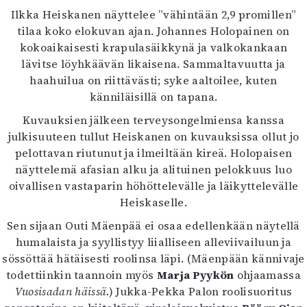
Ilkka Heiskanen näyttelee ”vähintään 2,9 promillen”
tilaa koko elokuvan ajan. Johannes Holopainen on
kokoaikaisesti krapulasäikkynä ja valkokankaan
lävitse löyhkäävän likaisena. Sammaltavuutta ja
haahuilua on riittävästi; syke aaltoilee, kuten
känniläisillä on tapana.
Kuvauksien jälkeen terveysongelmiensa kanssa
julkisuuteen tullut Heiskanen on kuvauksissa ollut jo
pelottavan riutunut ja ilmeiltään kireä. Holopaisen
näyttelemä afasian alku ja alituinen pelokkuus luo
oivallisen vastaparin höhöttelevälle ja läikyttelevälle
Heiskaselle.
Sen sijaan Outi Mäenpää ei osaa edellenkään näytellä
humalaista ja syyllistyy liialliseen alleviivailuun ja
sössöttää hätäisesti roolinsa läpi. (Mäenpään kännivaje
todettiinkin taannoin myös
Marja Pyykön
ohjaamassa
Vuosisadan häissä
.) Jukka-Pekka Palon roolisuoritus