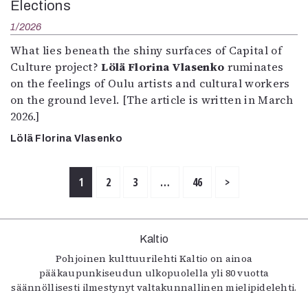
Elections
1/2026
What lies beneath the shiny surfaces of Capital of
Culture project?
Lölä Florina Vlasenko
ruminates
on the feelings of Oulu artists and cultural workers
on the ground level. [The article is written in March
2026.]
Lölä Florina Vlasenko
1
2
3
…
46
>
Kaltio
Pohjoinen kulttuurilehti Kaltio on ainoa
pääkaupunkiseudun ulkopuolella yli 80 vuotta
säännöllisesti ilmestynyt valtakunnallinen mielipidelehti.