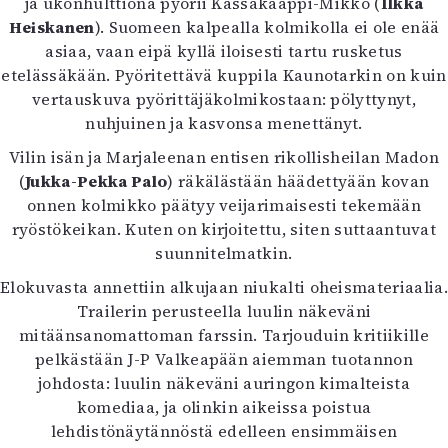
ja ukonhulttiona pyörii Kassakaappi-Mikko (
Ilkka
Mediatiedot
Heiskanen
). Suomeen kalpealla kolmikolla ei ole enää
Kaltio ry
asiaa, vaan eipä kyllä iloisesti tartu rusketus
etelässäkään. Pyöritettävä kuppila Kaunotarkin on kuin
vertauskuva pyörittäjäkolmikostaan: pölyttynyt,
nuhjuinen ja kasvonsa menettänyt.
Vilin isän ja Marjaleenan entisen rikollisheilan Madon
(
Jukka-Pekka Palo
) räkälästään häädettyään kovan
onnen kolmikko päätyy veijarimaisesti tekemään
ryöstökeikan. Kuten on kirjoitettu, siten suttaantuvat
suunnitelmatkin.
Elokuvasta annettiin alkujaan niukalti oheismateriaalia.
Trailerin perusteella luulin näkeväni
mitäänsanomattoman farssin. Tarjouduin kritiikille
pelkästään J-P Valkeapään aiemman tuotannon
johdosta: luulin näkeväni auringon kimalteista
komediaa, ja olinkin aikeissa poistua
lehdistönäytännöstä edelleen ensimmäisen