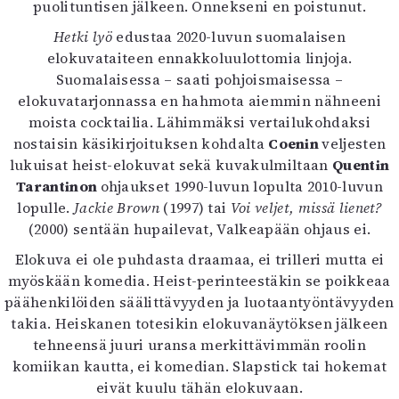
puolituntisen jälkeen. Onnekseni en poistunut.
Hetki lyö
edustaa 2020-luvun suomalaisen
elokuvataiteen ennakkoluulottomia linjoja.
Suomalaisessa – saati pohjoismaisessa –
elokuvatarjonnassa en hahmota aiemmin nähneeni
moista cocktailia. Lähimmäksi vertailukohdaksi
nostaisin käsikirjoituksen kohdalta
Coenin
veljesten
lukuisat heist-elokuvat sekä kuvakulmiltaan
Quentin
Tarantinon
ohjaukset 1990-luvun lopulta 2010-luvun
lopulle.
Jackie Brown
(1997) tai
Voi veljet, missä lienet?
(2000) sentään hupailevat, Valkeapään ohjaus ei.
Elokuva ei ole puhdasta draamaa, ei trilleri mutta ei
myöskään komedia. Heist-perinteestäkin se poikkeaa
päähenkilöiden säälittävyyden ja luotaantyöntävyyden
takia. Heiskanen totesikin elokuvanäytöksen jälkeen
tehneensä juuri uransa merkittävimmän roolin
komiikan kautta, ei komedian. Slapstick tai hokemat
eivät kuulu tähän elokuvaan.