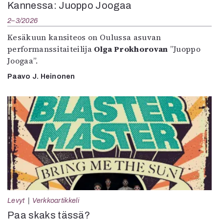
Kannessa: Juoppo Joogaa
2–3/2026
Kesäkuun kansiteos on Oulussa asuvan
performanssitaiteilija
Olga Prokhorovan
”Juoppo
Joogaa”.
Paavo J. Heinonen
Levyt
Verkkoartikkeli
Paa skaks tässä?