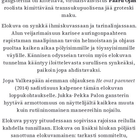
gangsterina on kiiteltävä, virolaisvahvistus
Pääru Ojan
roolista kimittävänä transsukupuolisena jää groteski
maku.
Elokuva on synkkä ihmiskuvassaan ja tarinalinjassaan.
Alun veijarimaisuus karisee auringonpaahteen
rapistaman maalipinnan tavoin helmoistaan ja ohjaus
puoltaa kaiken aikaa pölyisimmille ja töyssyisimmille
väylille. Kännisen odysseian tavoin myös elokuvan
tunnelma kääntyy iloittelevasta surullisen synkeäksi,
paikoin jopa ahdistavaksi.
Jopa Valkeapään aiemman ohjauksen
He ovat paenneet
(2014) sadistisuus kalpenee tämän elokuvan
loppukohtaukselle. Jukka-Pekka Palon gansterin
hyytävä armottomuus on näyttelijältä kaikkea muuta
kuin rutiininomainen maneereihin nojailu.
Elokuva pysyy pituudessaan sopivissa rajoissa reilulla
kahdella tunnillaan. Elokuva on lisäksi hiukan pöljästi
sanottuna elokuvamainen: tarkasti sommiteltu,