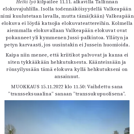
Hetki lyö
kilpailee 11.11. alkavilla Tallinnan
elokuvajuhlilla. Isolla todennäköisyydellä Valkeapään
nimi kuulutetaan lavalla, mutta tämä(kään) Valkeapään
elokuva ei löydä katsojia elokuvateattereihin. Kolmella
aiemmalla elokuvallaan Valkeapään elokuvat ovat
pokanneet yli kymmenen Jussi-palkintoa. Yllätyn ja
petyn karvaasti, jos uusintakin ei Jussein huomioida.
Kaipa niin menee, että kriitikot palvovat ja kansa ei
siten tykkääkään hehkutuksesta. Käänteissään ja
rönsyilyssään tämä elokuva kyllä hehkutukseni on
ansainnut.
MUOKKAUS 15.11.2022 klo 11.50: Vaihdettu sana
”transseksuaalina” sanaan ”transsukupuolisena”.