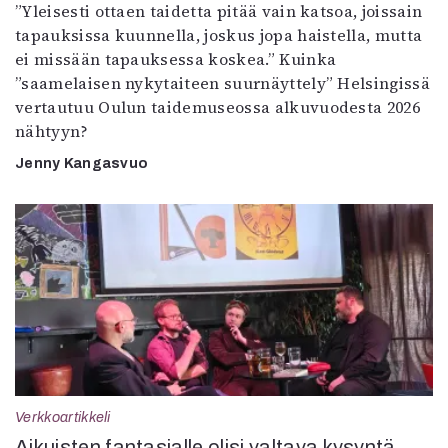
”Yleisesti ottaen taidetta pitää vain katsoa, joissain
tapauksissa kuunnella, joskus jopa haistella, mutta
ei missään tapauksessa koskea.” Kuinka
”saamelaisen nykytaiteen suurnäyttely” Helsingissä
vertautuu Oulun taidemuseossa alkuvuodesta 2026
nähtyyn?
Jenny Kangasvuo
Verkkoartikkeli
Aikuisten fantasialle olisi valtava kysyntä