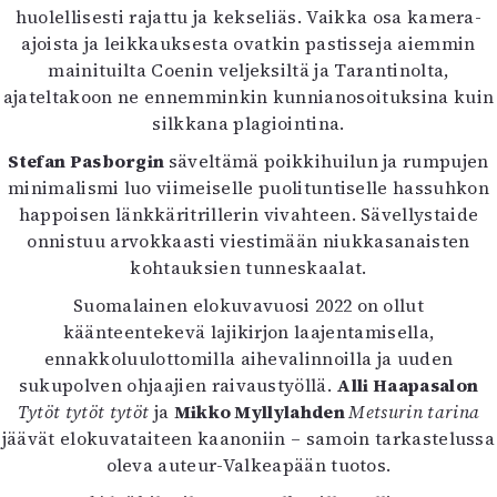
huolellisesti rajattu ja kekseliäs. Vaikka osa kamera-
ajoista ja leikkauksesta ovatkin pastisseja aiemmin
mainituilta Coenin veljeksiltä ja Tarantinolta,
ajateltakoon ne ennemminkin kunnianosoituksina kuin
silkkana plagiointina.
Stefan Pasborgin
säveltämä poikkihuilun ja rumpujen
minimalismi luo viimeiselle puolituntiselle hassuhkon
happoisen länkkäritrillerin vivahteen. Sävellystaide
onnistuu arvokkaasti viestimään niukkasanaisten
kohtauksien tunneskaalat.
Suomalainen elokuvavuosi 2022 on ollut
käänteentekevä lajikirjon laajentamisella,
ennakkoluulottomilla aihevalinnoilla ja uuden
sukupolven ohjaajien raivaustyöllä.
Alli Haapasalon
Tytöt tytöt tytöt
ja
Mikko Myllylahden
Metsurin tarina
jäävät elokuvataiteen kaanoniin – samoin tarkastelussa
oleva auteur-Valkeapään tuotos.