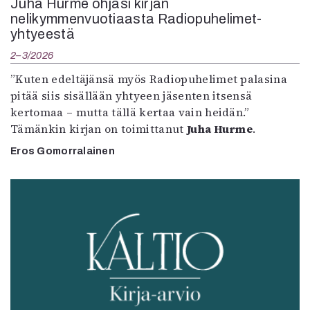
Juha Hurme ohjasi kirjan
nelikymmenvuotiaasta Radiopuhelimet-
yhtyeestä
2–3/2026
”Kuten edeltäjänsä myös Radiopuhelimet palasina
pitää siis sisällään yhtyeen jäsenten itsensä
kertomaa – mutta tällä kertaa vain heidän.”
Tämänkin kirjan on toimittanut
Juha Hurme
.
Eros Gomorralainen