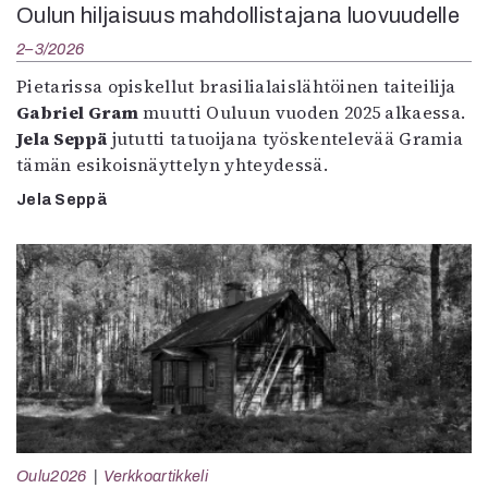
Oulun hiljaisuus mahdollistajana luovuudelle
2–3/2026
Pietarissa opiskellut brasilialaislähtöinen taiteilija
Gabriel Gram
muutti Ouluun vuoden 2025 alkaessa.
Jela Seppä
jututti tatuoijana työskentelevää Gramia
tämän esikoisnäyttelyn yhteydessä.
Jela Seppä
Oulu2026
Verkkoartikkeli