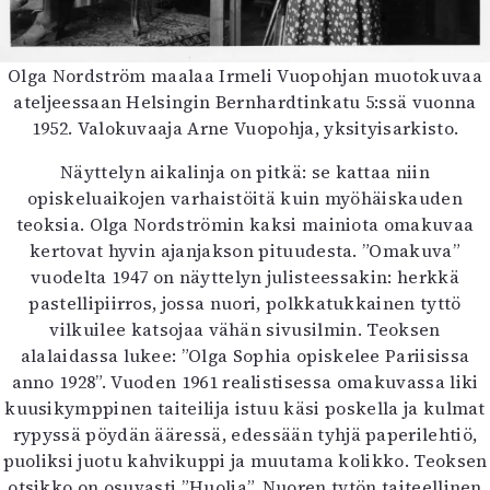
Olga Nordström maalaa Irmeli Vuopohjan muotokuvaa
ateljeessaan Helsingin Bernhardtinkatu 5:ssä vuonna
1952. Valokuvaaja Arne Vuopohja, yksityisarkisto.
Näyttelyn aikalinja on pitkä: se kattaa niin
opiskeluaikojen varhaistöitä kuin myöhäiskauden
teoksia. Olga Nordströmin kaksi mainiota omakuvaa
kertovat hyvin ajanjakson pituudesta. ”Omakuva”
vuodelta 1947 on näyttelyn julisteessakin: herkkä
pastellipiirros, jossa nuori, polkkatukkainen tyttö
vilkuilee katsojaa vähän sivusilmin. Teoksen
alalaidassa lukee: ”Olga Sophia opiskelee Pariisissa
anno 1928”. Vuoden 1961 realistisessa omakuvassa liki
kuusikymppinen taiteilija istuu käsi poskella ja kulmat
rypyssä pöydän ääressä, edessään tyhjä paperilehtiö,
puoliksi juotu kahvikuppi ja muutama kolikko. Teoksen
otsikko on osuvasti ”Huolia”. Nuoren tytön taiteellinen