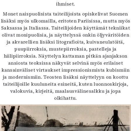
ihmiset.
Monet naispuolisista taiteilijoista opiskelivat Suomen
lisäksi myös ulkomailla, eritoten Pariisissa, mutta myös
Saksassa ja Italiassa. Taiteilijoiden käyttämät tekniikat
olivat monipuolisia, ja näyttelyssä onkin öljyväritöiden
ja akvarellien lisäksi litografioita, kuivaneulatöitä,
puupiirroksia, mustepiirroksia, pastelleja ja
hiilipiirroksia. Näyttelyn kattaman pitkän ajanjakson
ansiosta teoksissa näkyvät selvinä myös erilaiset
kansainväliset virtaukset impressionismista kubismiin
ja modernismiin. Teosten lisäksi näyttelyyn on koottu
taiteilijoille kuuluneita esineitä, kuten luonnoskirjoja,
valokuvia, kirjeitä, maalausvälinesalkku ja jopa
olkihattu.