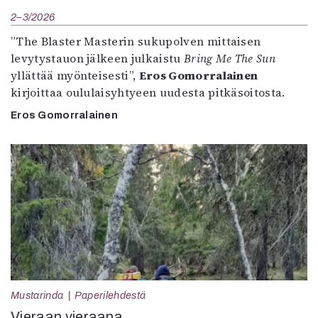
2–3/2026
”The Blaster Masterin sukupolven mittaisen
levytystauon jälkeen julkaistu
Bring Me The Sun
yllättää myönteisesti”,
Eros Gomorralainen
kirjoittaa oululaisyhtyeen uudesta pitkäsoitosta.
Eros Gomorralainen
Mustarinda
Paperilehdestä
Vieraan vieraana