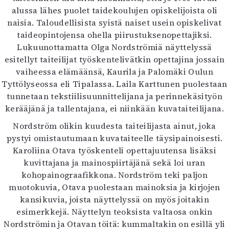
alussa lähes puolet taidekoulujen opiskelijoista oli
naisia. Taloudellisista syistä naiset usein opiskelivat
taideopintojensa ohella piirustuksenopettajiksi.
Lukuunottamatta Olga Nordströmiä näyttelyssä
esitellyt taiteilijat työskentelivätkin opettajina jossain
vaiheessa elämäänsä, Kaurila ja Palomäki Oulun
Tyttölyseossa eli Tipalassa. Laila Karttunen puolestaan
tunnetaan tekstiilisuunnittelijana ja perinnekäsityön
kerääjänä ja tallentajana, ei niinkään kuvataiteilijana.
Nordström olikin kuudesta taiteilijasta ainut, joka
pystyi omistautumaan kuvataiteelle täysipainoisesti.
Karoliina Otava työskenteli opettajuutensa lisäksi
kuvittajana ja mainospiirtäjänä sekä loi uran
kohopainograafikkona. Nordström teki paljon
muotokuvia, Otava puolestaan mainoksia ja kirjojen
kansikuvia, joista näyttelyssä on myös joitakin
esimerkkejä. Näyttelyn teoksista valtaosa onkin
Nordströmin ja Otavan töitä: kummaltakin on esillä yli