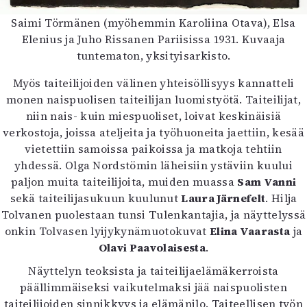
Saimi Törmänen (myöhemmin Karoliina Otava), Elsa
Elenius ja Juho Rissanen Pariisissa 1931. Kuvaaja
tuntematon, yksityisarkisto.
Myös taiteilijoiden välinen yhteisöllisyys kannatteli
monen naispuolisen taiteilijan luomistyötä. Taiteilijat,
niin nais- kuin miespuoliset, loivat keskinäisiä
verkostoja, joissa ateljeita ja työhuoneita jaettiin, kesää
vietettiin samoissa paikoissa ja matkoja tehtiin
yhdessä. Olga Nordstömin läheisiin ystäviin kuului
paljon muita taiteilijoita, muiden muassa
Sam Vanni
sekä taiteilijasukuun kuulunut
Laura Järnefelt
. Hilja
Tolvanen puolestaan tunsi Tulenkantajia, ja näyttelyssä
onkin Tolvasen lyijykynämuotokuvat
Elina Vaarasta
ja
Olavi Paavolaisesta
.
Näyttelyn teoksista ja taiteilijaelämäkerroista
päällimmäiseksi vaikutelmaksi jää naispuolisten
taiteilijoiden sinnikkyys ja elämänilo. Taiteellisen työn