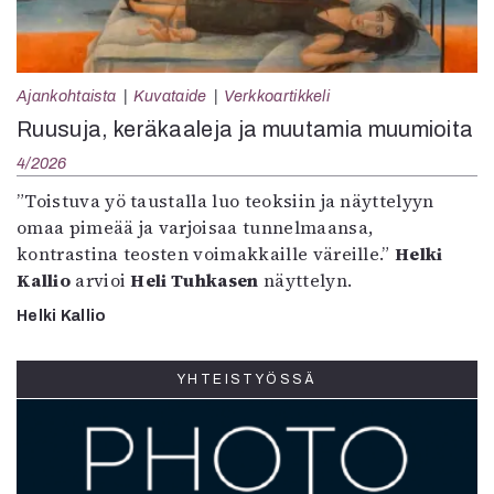
Ajankohtaista
Kuvataide
Verkkoartikkeli
Ruusuja, keräkaaleja ja muutamia muumioita
4/2026
”Toistuva yö taustalla luo teoksiin ja näyttelyyn
omaa pimeää ja varjoisaa tunnelmaansa,
kontrastina teosten voimakkaille väreille.”
Helki
Kallio
arvioi
Heli Tuhkasen
näyttelyn.
Helki Kallio
YHTEISTYÖSSÄ