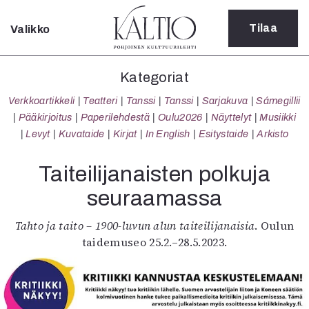
Tilaa
Valikko
Sulje
Kategoriat
Kategoriat
Verkkoartikkeli
Verkkoartikkeli
Teatteri
Tanssi
Tanssi
Sarjakuva
Sámegillii
Teatteri
Pääkirjoitus
Paperilehdestä
Oulu2026
Näyttelyt
Musiikki
Tanssi
Levyt
Kuvataide
Kirjat
In English
Esitystaide
Arkisto
Tanssi
Sarjakuva
Taiteilijanaisten polkuja
Sámegillii
seuraamassa
Pääkirjoitus
Paperilehdestä
Tahto ja taito – 1900-luvun alun taiteilijanaisia
. Oulun
Oulu2026
taidemuseo 25.2.–28.5.2023.
Näyttelyt
Musiikki
Levyt
Kuvataide