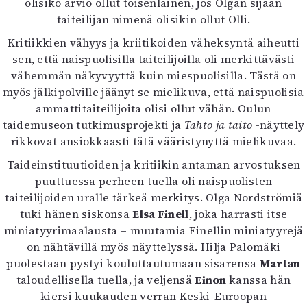
olisiko arvio ollut toisenlainen, jos Olgan sijaan
taiteilijan nimenä olisikin ollut Olli.
Kritiikkien vähyys ja kriitikoiden väheksyntä aiheutti
sen, että naispuolisilla taiteilijoilla oli merkittävästi
vähemmän näkyvyyttä kuin miespuolisilla. Tästä on
myös jälkipolville jäänyt se mielikuva, että naispuolisia
ammattitaiteilijoita olisi ollut vähän. Oulun
taidemuseon tutkimusprojekti ja
Tahto ja taito
-näyttely
rikkovat ansiokkaasti tätä vääristynyttä mielikuvaa.
Taideinstituutioiden ja kritiikin antaman arvostuksen
puuttuessa perheen tuella oli naispuolisten
taiteilijoiden uralle tärkeä merkitys. Olga Nordströmiä
tuki hänen siskonsa
Elsa Finell
, joka harrasti itse
miniatyyrimaalausta – muutamia Finellin miniatyyrejä
on nähtävillä myös näyttelyssä. Hilja Palomäki
puolestaan pystyi kouluttautumaan sisarensa
Martan
taloudellisella tuella, ja veljensä
Einon
kanssa hän
kiersi kuukauden verran Keski-Euroopan