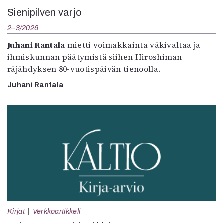
Sienipilven varjo
2–3/2026
Juhani Rantala
mietti voimakkainta väkivaltaa ja
ihmiskunnan päätymistä siihen Hiroshiman
räjähdyksen 80-vuotispäivän tienoolla.
Juhani Rantala
Kirjat
Verkkoartikkeli