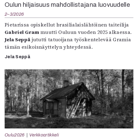
Oulun hiljaisuus mahdollistajana luovuudelle
2–3/2026
Pietarissa opiskellut brasilialaislähtöinen taiteilija
Gabriel Gram
muutti Ouluun vuoden 2025 alkaessa.
Jela Seppä
jututti tatuoijana työskentelevää Gramia
tämän esikoisnäyttelyn yhteydessä.
Jela Seppä
Oulu2026
Verkkoartikkeli