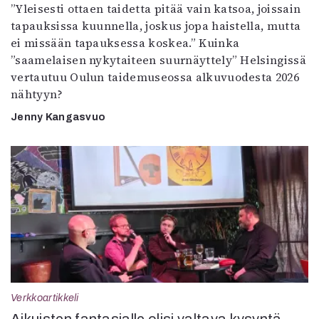
”Yleisesti ottaen taidetta pitää vain katsoa, joissain
tapauksissa kuunnella, joskus jopa haistella, mutta
ei missään tapauksessa koskea.” Kuinka
”saamelaisen nykytaiteen suurnäyttely” Helsingissä
vertautuu Oulun taidemuseossa alkuvuodesta 2026
nähtyyn?
Jenny Kangasvuo
Verkkoartikkeli
Aikuisten fantasialle olisi valtava kysyntä