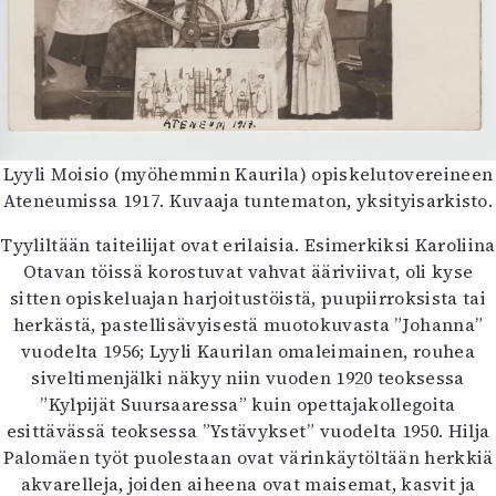
Mediatiedot
Kaltio ry
Lyyli Moisio (myöhemmin Kaurila) opiskelutovereineen
Ateneumissa 1917. Kuvaaja tuntematon, yksityisarkisto.
Tyyliltään taiteilijat ovat erilaisia. Esimerkiksi Karoliina
Otavan töissä korostuvat vahvat ääriviivat, oli kyse
sitten opiskeluajan harjoitustöistä, puupiirroksista tai
herkästä, pastellisävyisestä muotokuvasta ”Johanna”
vuodelta 1956; Lyyli Kaurilan omaleimainen, rouhea
siveltimenjälki näkyy niin vuoden 1920 teoksessa
”Kylpijät Suursaaressa” kuin opettajakollegoita
esittävässä teoksessa ”Ystävykset” vuodelta 1950. Hilja
Palomäen työt puolestaan ovat värinkäytöltään herkkiä
akvarelleja, joiden aiheena ovat maisemat, kasvit ja