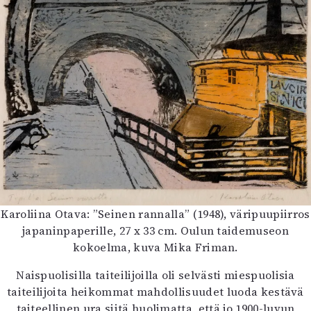
Karoliina Otava: ”Seinen rannalla” (1948), väripuupiirros
japaninpaperille, 27 x 33 cm. Oulun taidemuseon
kokoelma, kuva Mika Friman.
Naispuolisilla taiteilijoilla oli selvästi miespuolisia
taiteilijoita heikommat mahdollisuudet luoda kestävä
taiteellinen ura siitä huolimatta, että jo 1900-luvun