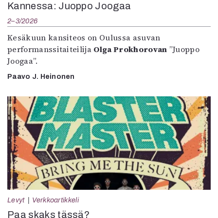
Kannessa: Juoppo Joogaa
2–3/2026
Kesäkuun kansiteos on Oulussa asuvan
performanssitaiteilija
Olga Prokhorovan
”Juoppo
Joogaa”.
Paavo J. Heinonen
Levyt
Verkkoartikkeli
Paa skaks tässä?