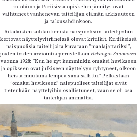
intohimo ja Pariisissa opiskelun jännitys ovat
vaihtuneet vanhenevan taiteilijan elämän arkisuuteen
ja talousahdinkoon.
Aikalaisten suhtautumista naispuolisiin taiteilijoihin
kertovat näyttelyvitriineissä olevat kritiikit. Kritiikeissä
naispuolisia taiteilijoita kuvataan ”maalajattariksi”,
joiden töiden arviointia perustellaan
Helsingin Sanomissa
vuonna 1928: ”Kun he nyt kumminkin omaksi huvikseen
ja opikseen ovat julkiseen näyttelyyn ryhtyneet, olkoon
heistä muutama lempeä sana sallittu.” Pelkästään
”omaksi huvikseen” naispuoliset taiteilijat eivät
tietenkään näyttelyihin osallistuneet, vaan se oli osa
taiteilijan ammattia.