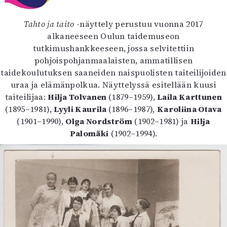
Kirjat
In English
Tahto ja taito
-näyttely perustuu vuonna 2017
Esitystaide
alkaneeseen Oulun taidemuseon
Arkisto
tutkimushankkeeseen, jossa selvitettiin
pohjoispohjanmaalaisten, ammatillisen
Lehdet
taidekoulutuksen saaneiden naispuolisten taiteilijoiden
4/2026
uraa ja elämänpolkua. Näyttelyssä esitellään kuusi
2–3/2026
taiteilijaa:
Hilja Tolvanen
(1879–1959),
Laila Karttunen
1/2026
(1895–1981),
Lyyli Kaurila
(1896–1987),
Karoliina Otava
6/2025
(1901–1990),
Olga Nordström
(1902–1981) ja
Hilja
5/2025 saame
Palomäki
(1902–1994).
5/2025
Lehtiarkisto
Info
Tilaus ja irtonumerot
Yhteistyössä
Toimitus