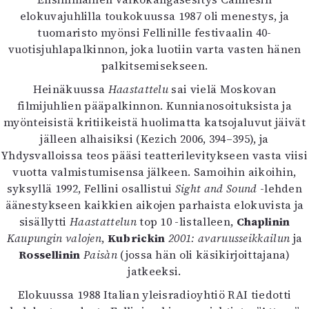
Kirjat
elokuvajuhlilla toukokuussa 1987 oli menestys, ja
In English
tuomaristo myönsi Fellinille festivaalin 40-
Esitystaide
vuotisjuhlapalkinnon, joka luotiin varta vasten hänen
Arkisto
palkitsemisekseen.
Heinäkuussa
Haastattelu
sai vielä Moskovan
Lehdet
filmijuhlien pääpalkinnon. Kunnianosoituksista ja
4/2026
myönteisistä kritiikeistä huolimatta katsojaluvut jäivät
2–3/2026
jälleen alhaisiksi (Kezich 2006, 394–395), ja
1/2026
Yhdysvalloissa teos pääsi teatterilevitykseen vasta viisi
6/2025
vuotta valmistumisensa jälkeen. Samoihin aikoihin,
5/2025 saame
syksyllä 1992, Fellini osallistui
Sight and Sound
-lehden
5/2025
äänestykseen kaikkien aikojen parhaista elokuvista ja
Lehtiarkisto
sisällytti
Haastattelun
top 10 -listalleen,
Chaplinin
Kaupungin valojen
,
Kubrickin
2001: avaruusseikkailun
ja
Info
Rossellinin
Paisàn
(jossa hän oli käsikirjoittajana)
jatkeeksi.
Tilaus ja irtonumerot
Yhteistyössä
Elokuussa 1988 Italian yleisradioyhtiö RAI tiedotti
Toimitus