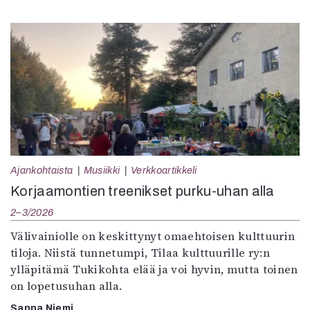
Ajankohtaista
Musiikki
Verkkoartikkeli
Korjaamontien treenikset purku-uhan alla
2–3/2026
Välivainiolle on keskittynyt omaehtoisen kulttuurin
tiloja. Niistä tunnetumpi, Tilaa kulttuurille ry:n
ylläpitämä Tukikohta elää ja voi hyvin, mutta toinen
on lopetusuhan alla.
Sanna Niemi