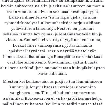
aiheuttajana tai feminiinisenä tai kumpanakin. Lisäksi
heidän suhteensa naisiin ja seksuaalisuuteen on monin
tavoin vinoutunut: Ivo on seksuaalisesti epäkypsä,
kaikkea ihmettelevä ”suuri lapsi”, joka jää alun
ryhmätirkistelyssä ulkopuoliseksi ja torjuu Aldinan
ystävättären lähentelyt. Nestore on paennut
seksuaalisuutta höyryjuna- ja lentämisfantasioihin ja
avioeroon. Gonnella ei voi näyttäytyä naisen kanssa,
koska luulee vainoajiensa syyttävän häntä
epäsiveellisyydestä. Terzio näyttää väistelevän
homoseksuaalisuuttaan, ja Punapäälle naisasiakkaat
ovat itsetuhon keino. Giovanninon ajatus kuusta
alituisena tarkkailijana on puolestaan kuin pikkulapsen
kuva äidistään.
Miesten keskenkasvuisuus projisoituu feminiiniseen
kuuhun, ja loppujaksossa Terzio ja Giovannino
vangitsevat sen. Tämä ei kuitenkaan paranna
asiaintilaa. Korkea-arvoiset virka- ja kirkonmiehet ja
paikallinen tv-kanava (Fellinin tv-satiiri nousee tässä