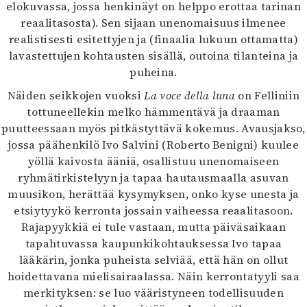
elokuvassa, jossa henkinäyt on helppo erottaa tarinan
reaalitasosta). Sen sijaan unenomaisuus ilmenee
realistisesti esitettyjen ja (finaalia lukuun ottamatta)
lavastettujen kohtausten sisällä, outoina tilanteina ja
puheina.
Näiden seikkojen vuoksi
La voce della luna
on Felliniin
tottuneellekin melko hämmentävä ja draaman
puutteessaan myös pitkästyttävä kokemus. Avausjakso,
jossa päähenkilö Ivo Salvini (Roberto Benigni) kuulee
yöllä kaivosta ääniä, osallistuu unenomaiseen
ryhmätirkistelyyn ja tapaa hautausmaalla asuvan
muusikon, herättää kysymyksen, onko kyse unesta ja
etsiytyykö kerronta jossain vaiheessa reaalitasoon.
Rajapyykkiä ei tule vastaan, mutta päiväsaikaan
tapahtuvassa kaupunkikohtauksessa Ivo tapaa
lääkärin, jonka puheista selviää, että hän on ollut
hoidettavana mielisairaalassa. Näin kerrontatyyli saa
merkityksen: se luo vääristyneen todellisuuden