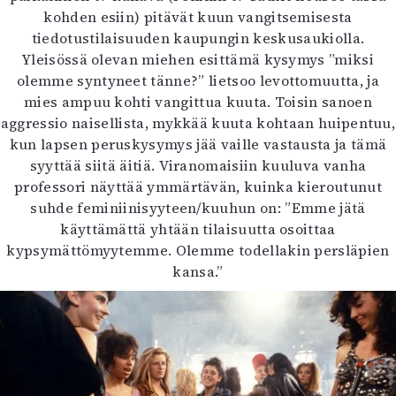
kohden esiin) pitävät kuun vangitsemisesta
tiedotustilaisuuden kaupungin keskusaukiolla.
Yleisössä olevan miehen esittämä kysymys ”miksi
olemme syntyneet tänne?” lietsoo levottomuutta, ja
mies ampuu kohti vangittua kuuta. Toisin sanoen
aggressio naisellista, mykkää kuuta kohtaan huipentuu,
kun lapsen peruskysymys jää vaille vastausta ja tämä
syyttää siitä äitiä. Viranomaisiin kuuluva vanha
professori näyttää ymmärtävän, kuinka kieroutunut
suhde feminiinisyyteen/kuuhun on: ”Emme jätä
käyttämättä yhtään tilaisuutta osoittaa
kypsymättömyytemme. Olemme todellakin persläpien
kansa.”