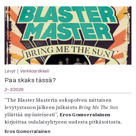
Levyt
Verkkoartikkeli
Paa skaks tässä?
2–3/2026
”The Blaster Masterin sukupolven mittaisen
levytystauon jälkeen julkaistu
Bring Me The Sun
yllättää myönteisesti”,
Eros Gomorralainen
kirjoittaa oululaisyhtyeen uudesta pitkäsoitosta.
Eros Gomorralainen