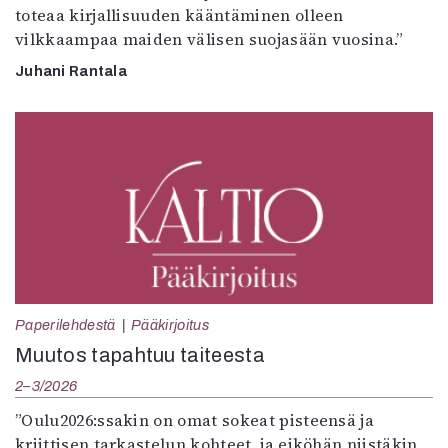
toteaa kirjallisuuden kääntäminen olleen
vilkkaampaa maiden välisen suojasään vuosina.”
Juhani Rantala
Paperilehdestä
Pääkirjoitus
Muutos tapahtuu taiteesta
2–3/2026
”Oulu2026:ssakin on omat sokeat pisteensä ja
kriittisen tarkastelun kohteet, ja eiköhän niistäkin