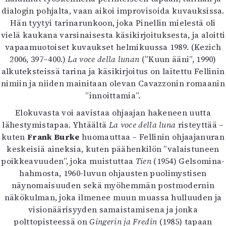
dialogin pohjalta, vaan aikoi improvisoida kuvauksissa.
Hän tyytyi tarinarunkoon, joka Pinellin mielestä oli
vielä kaukana varsinaisesta käsikirjoituksesta, ja aloitti
vapaamuotoiset kuvaukset helmikuussa 1989. (Kezich
2006, 397–400.)
La voce della lunan
(”Kuun ääni”, 1990)
alkuteksteissä tarina ja käsikirjoitus on laitettu Fellinin
nimiin ja niiden mainitaan olevan Cavazzonin romaanin
”innoittamia”.
Elokuvasta voi aavistaa ohjaajan hakeneen uutta
lähestymistapaa. Yhtäältä
La voce della luna
risteyttää –
kuten
Frank Burke
huomauttaa – Fellinin ohjaajanuran
keskeisiä aineksia, kuten päähenkilön ”valaistuneen
poikkeavuuden”, joka muistuttaa
Tien
(1954) Gelsomina-
hahmosta, 1960-luvun ohjausten puolimystisen
näynomaisuuden sekä myöhemmän postmodernin
näkökulman, joka ilmenee muun muassa hulluuden ja
visionäärisyyden samaistamisena ja jonka
polttopisteessä on
Gingerin ja Fredin
(1985) tapaan