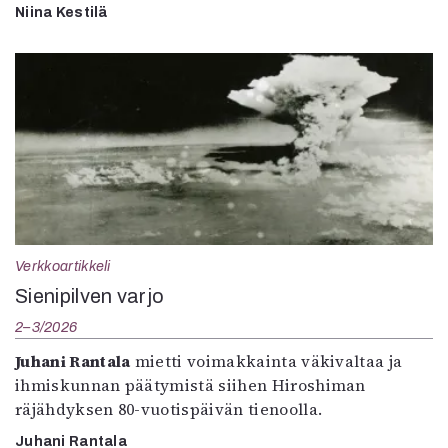
Niina Kestilä
Verkkoartikkeli
Sienipilven varjo
2–3/2026
Juhani Rantala
mietti voimakkainta väkivaltaa ja
ihmiskunnan päätymistä siihen Hiroshiman
räjähdyksen 80-vuotispäivän tienoolla.
Juhani Rantala