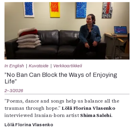
In English
Kuvataide
Verkkoartikkeli
”No Ban Can Block the Ways of Enjoying
Life”
2–3/2026
”Poems, dance and songs help us balance all the
traumas through hope.”
Lölä Florina Vlasenko
interviewed Iranian-born artist
Shima Salehi
.
Lölä Florina Vlasenko