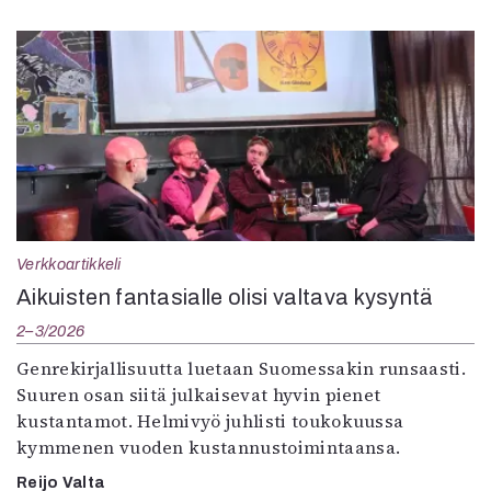
Verkkoartikkeli
Aikuisten fantasialle olisi valtava kysyntä
2–3/2026
Genrekirjallisuutta luetaan Suomessakin runsaasti.
Suuren osan siitä julkaisevat hyvin pienet
kustantamot. Helmivyö juhlisti toukokuussa
kymmenen vuoden kustannustoimintaansa.
Reijo Valta