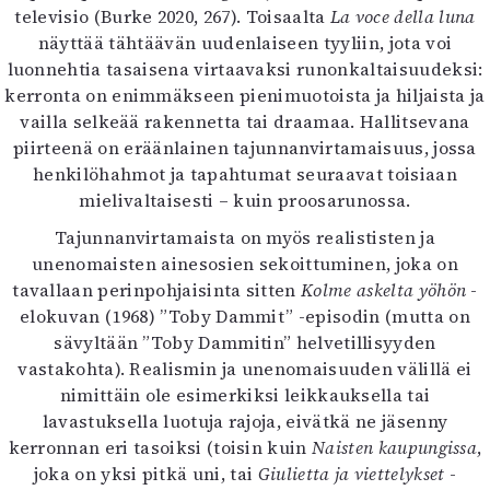
televisio (Burke 2020, 267). Toisaalta
La voce della luna
näyttää tähtäävän uudenlaiseen tyyliin, jota voi
luonnehtia tasaisena virtaavaksi runonkaltaisuudeksi:
kerronta on enimmäkseen pienimuotoista ja hiljaista ja
vailla selkeää rakennetta tai draamaa. Hallitsevana
piirteenä on eräänlainen tajunnanvirtamaisuus, jossa
henkilöhahmot ja tapahtumat seuraavat toisiaan
mielivaltaisesti – kuin proosarunossa.
Tajunnanvirtamaista on myös realististen ja
unenomaisten ainesosien sekoittuminen, joka on
tavallaan perinpohjaisinta sitten
Kolme askelta yöhön
-
elokuvan (1968) ”Toby Dammit” -episodin (mutta on
sävyltään ”Toby Dammitin” helvetillisyyden
vastakohta). Realismin ja unenomaisuuden välillä ei
nimittäin ole esimerkiksi leikkauksella tai
lavastuksella luotuja rajoja, eivätkä ne jäsenny
kerronnan eri tasoiksi (toisin kuin
Naisten kaupungissa
,
joka on yksi pitkä uni, tai
Giulietta ja viettelykset
-