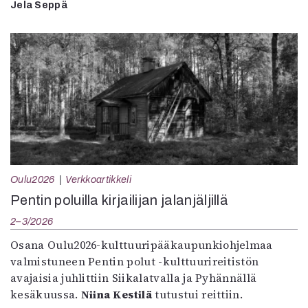
Jela Seppä
Oulu2026
Verkkoartikkeli
Pentin poluilla kirjailijan jalanjäljillä
2–3/2026
Osana Oulu2026-kulttuuripääkaupunkiohjelmaa
valmistuneen Pentin polut -kulttuurireitistön
avajaisia juhlittiin Siikalatvalla ja Pyhännällä
kesäkuussa.
Niina Kestilä
tutustui reittiin.