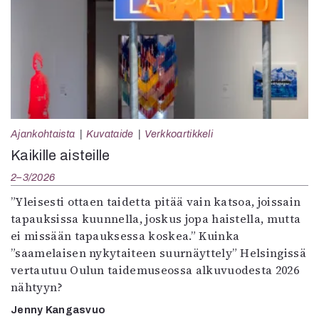
Ajankohtaista
Kuvataide
Verkkoartikkeli
Kaikille aisteille
2–3/2026
”Yleisesti ottaen taidetta pitää vain katsoa, joissain
tapauksissa kuunnella, joskus jopa haistella, mutta
ei missään tapauksessa koskea.” Kuinka
”saamelaisen nykytaiteen suurnäyttely” Helsingissä
vertautuu Oulun taidemuseossa alkuvuodesta 2026
nähtyyn?
Jenny Kangasvuo