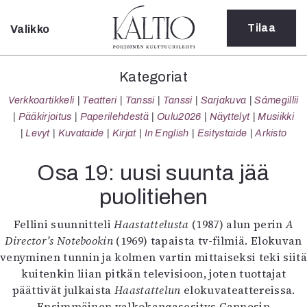
Tilaa
Valikko
Sulje
Kategoriat
Kategoriat
Verkkoartikkeli
Verkkoartikkeli
Teatteri
Tanssi
Tanssi
Sarjakuva
Sámegillii
Teatteri
Pääkirjoitus
Paperilehdestä
Oulu2026
Näyttelyt
Musiikki
Tanssi
Levyt
Kuvataide
Kirjat
In English
Esitystaide
Arkisto
Tanssi
Sarjakuva
Osa 19: uusi suunta jää
Sámegillii
puolitiehen
Pääkirjoitus
Paperilehdestä
Fellini suunnitteli
Haastattelusta
(1987) alun perin
A
Oulu2026
Director’s Notebookin
(1969) tapaista tv-filmiä. Elokuvan
Näyttelyt
venyminen tunnin ja kolmen vartin mittaiseksi teki siitä
Musiikki
kuitenkin liian pitkän televisioon, joten tuottajat
Levyt
päättivät julkaista
Haastattelun
elokuvateattereissa.
Kuvataide
Ensimmäinen valkokangasesitys Cannesin