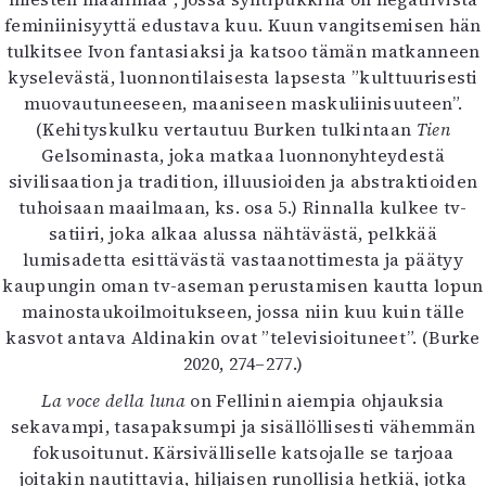
feminiinisyyttä edustava kuu. Kuun vangitsemisen hän
tulkitsee Ivon fantasiaksi ja katsoo tämän matkanneen
kyselevästä, luonnontilaisesta lapsesta ”kulttuurisesti
muovautuneeseen, maaniseen maskuliinisuuteen”.
(Kehityskulku vertautuu Burken tulkintaan
Tien
Gelsominasta, joka matkaa luonnonyhteydestä
sivilisaation ja tradition, illuusioiden ja abstraktioiden
tuhoisaan maailmaan, ks. osa 5.) Rinnalla kulkee tv-
satiiri, joka alkaa alussa nähtävästä, pelkkää
lumisadetta esittävästä vastaanottimesta ja päätyy
kaupungin oman tv-aseman perustamisen kautta lopun
mainostaukoilmoitukseen, jossa niin kuu kuin tälle
kasvot antava Aldinakin ovat ”televisioituneet”. (Burke
2020, 274–277.)
La voce della luna
on Fellinin aiempia ohjauksia
sekavampi, tasapaksumpi ja sisällöllisesti vähemmän
fokusoitunut. Kärsivälliselle katsojalle se tarjoaa
joitakin nautittavia, hiljaisen runollisia hetkiä, jotka