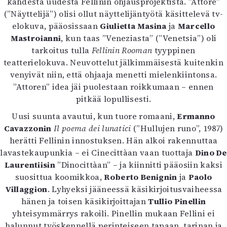
kahdesta uudesta Fellinin ohjausprojektista. ”Attore”
Mediatiedot
(”Näyttelijä”) olisi ollut näyttelijäntyötä käsittelevä tv-
Kaltio ry
elokuva, pääosissaan
Giulietta Masina
ja
Marcello
Mastroianni
, kun taas ”Veneziasta” (”Venetsia”) oli
tarkoitus tulla
Fellinin Rooman
tyyppinen
teatterielokuva. Neuvottelut jälkimmäisestä kuitenkin
venyivät niin, että ohjaaja menetti mielenkiintonsa.
”Attoren” idea jäi puolestaan roikkumaan – ennen
pitkää lopullisesti.
Uusi suunta avautui, kun tuore romaani,
Ermanno
Cavazzonin
Il poema dei lunatici
(”Hullujen runo”, 1987)
herätti Fellinin innostuksen. Hän alkoi rakennuttaa
lavastekaupunkia – ei Cinecittàan vaan tuottaja
Dino De
Laurentiisin
”Dinocittàan” – ja kiinnitti pääosiin kaksi
suosittua koomikkoa,
Roberto Benignin
ja
Paolo
Villaggion
. Lyhyeksi jääneessä käsikirjoitusvaiheessa
hänen ja toisen käsikirjoittajan
Tullio Pinellin
yhteisymmärrys rakoili. Pinellin mukaan Fellini ei
halunnut työskennellä perinteiseen tapaan, tarinan ja