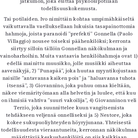
jatkumon, joka esittää psykoosipotilaan
todellisuuskokemusta.
Tai potilaiden. Ivo nimittäin kohtaa umpimähkäiseltä
vaikuttavalla vaelluksellaan lukuisia tasapainottomia
hahmoja, joista paranoidi ”prefekti” Gonnella (Paolo
Villaggio) nousee toiseksi päähenkilöksi; kerronta
siirtyy silloin tällöin Gonnellan näkökulmaan ja
vainoharhoihin. Muita vastaavia henkilöhahmoja ovat 1)
edellä mainittu muusikko, jolle musiikki aiheuttaa
aavenäkyjä, 2) ”Punapää”, joka huutaa myyntikojustaan
naisille ”antavansa kaiken pois” ja ”haluavansa tuhota
itsensä”, 3) Giovannino, joka puhuu omaa kieltään,
näkee viemärityömaan alla helvetin ja luulee, että kuu
on ihmisiä vahtiva ”suuri vakoilija”, 4) Giovanninon veli
Terzio, joka suunnittelee kuun vangitsemista
tehdäkseen veljensä onnelliseksi ja 5) Nestore, joka
kokee sukupuoliyhteyden höyryjunana. Yhteisestä
todellisuudesta vieraantuneita, kerronnan näkökulmaa
määrittäviä keskushenkilöitä on siis kaikkiaan