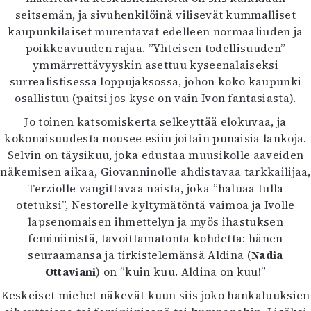
seitsemän, ja sivuhenkilöinä vilisevät kummalliset
kaupunkilaiset murentavat edelleen normaaliuden ja
poikkeavuuden rajaa. ”Yhteisen todellisuuden”
ymmärrettävyyskin asettuu kyseenalaiseksi
surrealistisessa loppujaksossa, johon koko kaupunki
osallistuu (paitsi jos kyse on vain Ivon fantasiasta).
Jo toinen katsomiskerta selkeyttää elokuvaa, ja
kokonaisuudesta nousee esiin joitain punaisia lankoja.
Selvin on täysikuu, joka edustaa muusikolle aaveiden
näkemisen aikaa, Giovanninolle ahdistavaa tarkkailijaa,
Terziolle vangittavaa naista, joka ”haluaa tulla
otetuksi”, Nestorelle kyltymätöntä vaimoa ja Ivolle
lapsenomaisen ihmettelyn ja myös ihastuksen
feminiinistä, tavoittamatonta kohdetta: hänen
seuraamansa ja tirkistelemänsä Aldina (
Nadia
Ottaviani
) on ”kuin kuu. Aldina on kuu!”
Keskeiset miehet näkevät kuun siis joko hankaluuksien