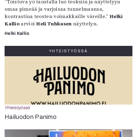
”Toistuva yö taustalla luo teoksiin ja näyttelyyn
omaa pimeää ja varjoisaa tunnelmaansa,
kontrastina teosten voimakkaille väreille.”
Helki
Kallio
arvioi
Heli Tuhkasen
näyttelyn.
Helki Kallio
YHTEISTYÖSSÄ
Yhteistyössä
Hailuodon Panimo