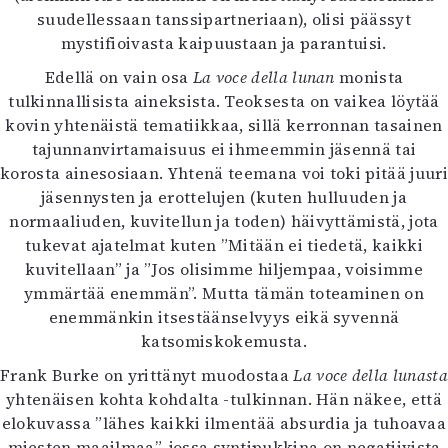
suudellessaan tanssipartneriaan), olisi päässyt
mystifioivasta kaipuustaan ja parantuisi.
Edellä on vain osa
La voce della lunan
monista
tulkinnallisista aineksista. Teoksesta on vaikea löytää
kovin yhtenäistä tematiikkaa, sillä kerronnan tasainen
tajunnanvirtamaisuus ei ihmeemmin jäsennä tai
korosta ainesosiaan. Yhtenä teemana voi toki pitää juuri
jäsennysten ja erottelujen (kuten hulluuden ja
normaaliuden, kuvitellun ja toden) häivyttämistä, jota
tukevat ajatelmat kuten ”Mitään ei tiedetä, kaikki
kuvitellaan” ja ”Jos olisimme hiljempaa, voisimme
ymmärtää enemmän”. Mutta tämän toteaminen on
enemmänkin itsestäänselvyys eikä syvennä
katsomiskokemusta.
Frank Burke on yrittänyt muodostaa
La voce della lunasta
yhtenäisen kohta kohdalta -tulkinnan. Hän näkee, että
elokuvassa ”lähes kaikki ilmentää absurdia ja tuhoavaa
miesten maailmaa”, jossa syntipukkina on negatiivista