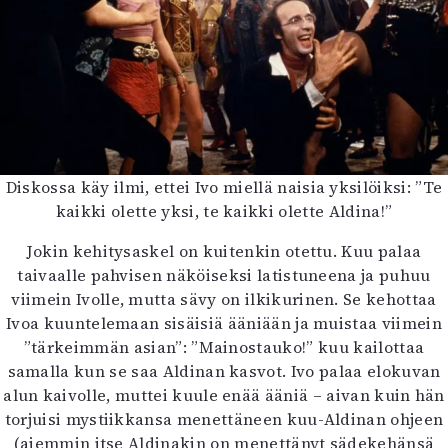
Diskossa käy ilmi, ettei Ivo miellä naisia yksilöiksi: ”Te
kaikki olette yksi, te kaikki olette Aldina!”
Jokin kehitysaskel on kuitenkin otettu. Kuu palaa
taivaalle pahvisen näköiseksi latistuneena ja puhuu
viimein Ivolle, mutta sävy on ilkikurinen. Se kehottaa
Ivoa kuuntelemaan sisäisiä ääniään ja muistaa viimein
”tärkeimmän asian”: ”Mainostauko!” kuu kailottaa
samalla kun se saa Aldinan kasvot. Ivo palaa elokuvan
alun kaivolle, muttei kuule enää ääniä – aivan kuin hän
torjuisi mystiikkansa menettäneen kuu-Aldinan ohjeen
(aiemmin itse Aldinakin on menettänyt sädekehänsä